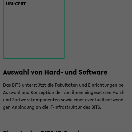
UBI-​CERT
Aus­wahl von Hard- und Soft­ware
Das BITS un­ter­stützt die Fa­kul­tä­ten und Ein­rich­tun­gen bei
Aus­wahl und Kon­zep­ti­on der von ihnen ein­ge­setz­ten Hard-
und Soft­ware­kom­po­nen­ten sowie einer even­tu­ell not­wen­di­
gen An­bin­dung an die IT-​Infrastruktur des BITS.