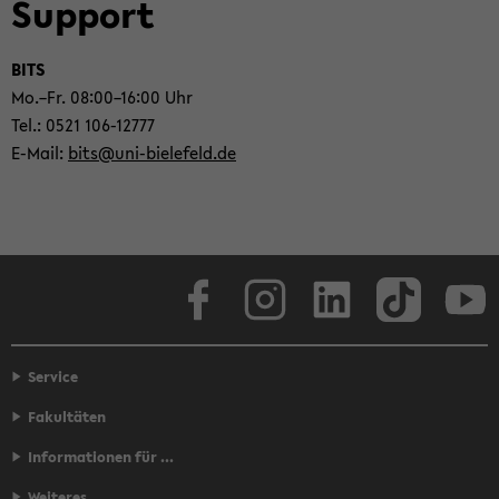
Sup­port
BITS
Mo.–Fr. 08:00–16:00 Uhr
Tel.: 0521 106-​12777
E-​Mail:
bits@uni-​bielefeld.de
Face­book
In­sta­gram
Lin­ke­dIn
Tik­Tok
You
Service
Fakultäten
Informationen für ...
Weiteres