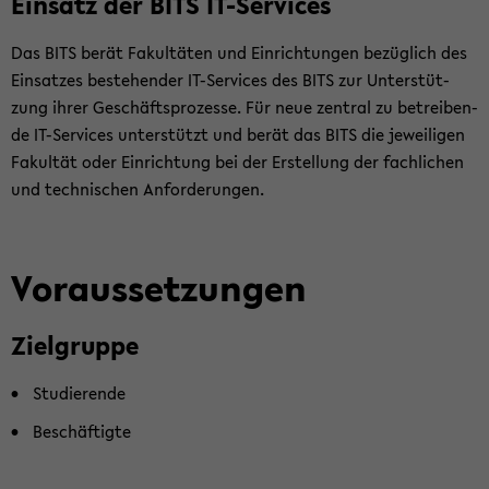
Ein­satz der BITS IT-​Services
Das BITS berät Fa­kul­tä­ten und Ein­rich­tun­gen be­züg­lich des
Ein­sat­zes be­stehen­der IT-​Services des BITS zur Un­ter­stüt­
zung ihrer Ge­schäfts­pro­zes­se. Für neue zen­tral zu be­trei­ben­
de IT-​Services un­ter­stützt und berät das BITS die je­wei­li­gen
Fa­kul­tät oder Ein­rich­tung bei der Er­stel­lung der fach­li­chen
und tech­ni­schen An­for­de­run­gen.
Vor­aus­set­zun­gen
Ziel­grup­pe
Stu­die­ren­de
Be­schäf­tig­te