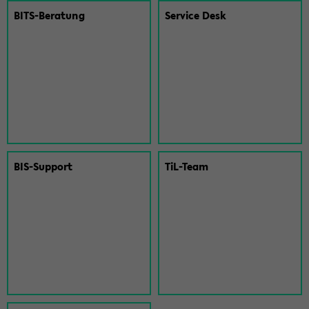
BITS-​Beratung
Ser­vice Desk
BIS-​Support
TiL-​Team