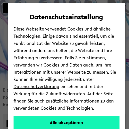
Automatische
zum
zum
zum
Inhaltswechsel
Hauptinhalt
Hauptmenü
Fußbereich
Datenschutzeinstellung
vermeiden
wechseln
wechseln
wechseln
Bie­le­fel­der IT-​
Diese Webseite verwendet Cookies und ähnliche
Servicezentrum
Technologien. Einige davon sind essentiell, um die
Funktionalität der Website zu gewährleisten,
während andere uns helfen, die Website und Ihre
Erfahrung zu verbessern. Falls Sie zustimmen,
verwenden wir Cookies und Daten auch, um Ihre
Interaktionen mit unserer Webseite zu messen. Sie
können Ihre Einwilligung jederzeit unter
© Uni­ver­si­tät Bie­le­feld | BITS
Datenschutzerklärung
einsehen und mit der
Bread­
Bie­le­fel­der IT-​Servicezentrum
Ser­vices
Wirkung für die Zukunft widerrufen. Auf der Seite
crumb
Kom­mu­ni­ka­ti­on & Zu­sam­men­ar­beit
finden Sie auch zusätzliche Informationen zu den
über­
Be­ra­tung & Sup­port
verwendeten Cookies und Technologien.
sprin­
gen
Be­ra­tung & Sup­port
Alle akzeptieren
und