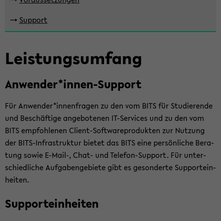
halt
der
->
Sup­port
Sek­
ti­
Leis­tungs­um­fang
on
wech­
seln
An­wen­der*innen-​Support
Für An­wen­der*in­nen­fra­gen zu den vom BITS für Stu­die­ren­de
und Be­schäf­ti­ge an­ge­bo­te­nen IT-​Services und zu den vom
BITS emp­foh­le­nen Client-​Softwareprodukten zur Nut­zung
der BITS-​Infrastruktur bie­tet das BITS eine per­sön­li­che Be­ra­
tung sowie E-​Mail-, Chat- und Telefon-​Support. Für un­ter­
schied­li­che Auf­ga­ben­ge­bie­te gibt es ge­son­der­te Sup­port­ein­
hei­ten.
Sup­port­ein­hei­ten