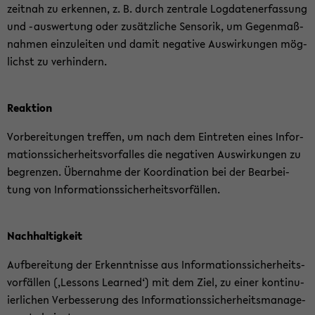
zeit­nah zu er­ken­nen, z. B. durch zen­tra­le Log­da­ten­er­fas­sung
und -​auswertung oder zu­sätz­li­che Sen­so­rik, um Ge­gen­maß­
nah­men ein­zu­lei­ten und damit ne­ga­ti­ve Aus­wir­kun­gen mög­
lichst zu ver­hin­dern.
Re­ak­ti­on
Vor­be­rei­tun­gen tref­fen, um nach dem Ein­tre­ten eines In­for­
ma­ti­ons­si­cher­heits­vor­fal­les die ne­ga­ti­ven Aus­wir­kun­gen zu
be­gren­zen. Über­nah­me der Ko­or­di­na­ti­on bei der Be­ar­bei­
tung von In­for­ma­ti­ons­si­cher­heits­vor­fäl­len.
Nach­hal­tig­keit
Auf­be­rei­tung der Er­kennt­nis­se aus In­for­ma­ti­ons­si­cher­heits­
vor­fäl­len (‚Les­sons Lear­ned‘) mit dem Ziel, zu einer kon­ti­nu­
ier­li­chen Ver­bes­se­rung des In­for­ma­ti­ons­si­cher­heits­ma­nage­