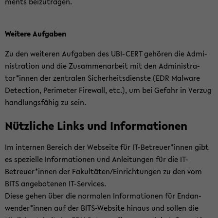
ments bei­zu­tra­gen.
Wei­te­re Auf­ga­ben
Zu den wei­te­ren Auf­ga­ben des UBI-​CERT ge­hö­ren die Ad­mi­
nis­tra­ti­on und die Zu­sam­men­ar­beit mit den Ad­mi­nis­tra­
tor*innen der zen­tra­len Si­cher­heits­diens­te (EDR Mal­wa­re
De­tec­tion, Pe­ri­me­ter Fire­wall, etc.), um bei Ge­fahr in Ver­zug
hand­lungs­fä­hig zu sein.
Nütz­li­che Links und In­for­ma­tio­nen
Im in­ter­nen Be­reich der Web­sei­te für IT-​Betreuer*innen gibt
es spe­zi­el­le In­for­ma­tio­nen und An­lei­tun­gen für die IT-​
Betreuer*innen der Fa­kul­tä­ten/Ein­rich­tun­gen zu den vom
BITS an­ge­bo­te­nen IT-​Services.
Diese gehen über die nor­ma­len In­for­ma­tio­nen für End­an­
wen­der*innen auf der BITS-​Website hin­aus und sol­len die