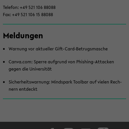
Te­le­fon: +49 521 106 88088
Fax: +49 521 106 15 88088
Mel­dun­gen
War­nung vor ak­tu­el­ler Gift-​Card‑Be­trugs­ma­sche
Canva.com: Sper­re auf­grund von Phishing-​Attacken
gegen die Uni­ver­si­tät
Si­cher­heits­war­nung: Mind­s­park Tool­bar auf vie­len Rech­
nern ent­deckt
Face­book
In­sta­gram
Lin­ke­dIn
Tik­Tok
You