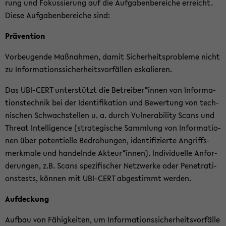
rung und Fo­kus­sie­rung auf die Auf­ga­ben­be­rei­che er­reicht.
Diese Auf­ga­ben­be­rei­che sind:
Prä­ven­ti­on
Vor­beu­gen­de Maß­nah­men, damit Si­cher­heits­pro­ble­me nicht
zu In­for­ma­ti­ons­si­cher­heits­vor­fäl­len es­ka­lie­ren.
Das UBI-​CERT un­ter­stützt die Be­trei­ber*innen von In­for­ma­
ti­ons­tech­nik bei der Iden­ti­fi­ka­ti­on und Be­wer­tung von tech­
ni­schen Schwach­stel­len u. a. durch Vul­nera­bi­li­ty Scans und
Th­re­at In­tel­li­gence (stra­te­gi­sche Samm­lung von In­for­ma­tio­
nen über po­ten­ti­el­le Be­dro­hun­gen, iden­ti­fi­zier­te An­griffs­
merk­ma­le und han­deln­de Ak­teur*innen). In­di­vi­du­el­le An­for­
de­run­gen, z.B. Scans spe­zi­fi­scher Netz­wer­ke oder Pe­ne­tra­ti­
ons­tests, kön­nen mit UBI-​CERT ab­ge­stimmt wer­den.
Auf­de­ckung
Auf­bau von Fä­hig­kei­ten, um In­for­ma­ti­ons­si­cher­heits­vor­fäl­le