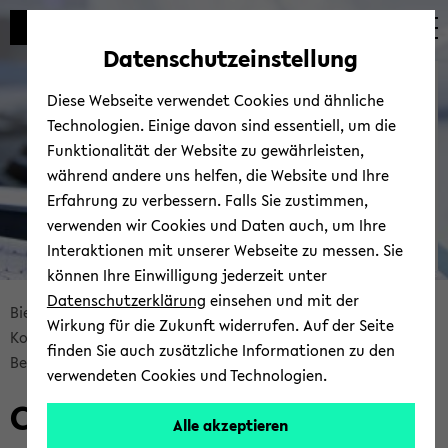
Automatische
zum
zum
zum
Inhaltswechsel
Hauptinhalt
Hauptmenü
Fußbereich
Datenschutzeinstellung
vermeiden
wechseln
wechseln
wechseln
Bie­le­fel­der IT-​
Diese Webseite verwendet Cookies und ähnliche
Servicezentrum
Technologien. Einige davon sind essentiell, um die
Funktionalität der Website zu gewährleisten,
während andere uns helfen, die Website und Ihre
Erfahrung zu verbessern. Falls Sie zustimmen,
verwenden wir Cookies und Daten auch, um Ihre
Interaktionen mit unserer Webseite zu messen. Sie
können Ihre Einwilligung jederzeit unter
© Uni­ver­si­tät Bie­le­feld | BITS
Datenschutzerklärung
einsehen und mit der
Bread­
Bie­le­fel­der IT-​Servicezentrum
Ser­vices
Wirkung für die Zukunft widerrufen. Auf der Seite
crumb
Kom­mu­ni­ka­ti­on & Zu­sam­men­ar­beit
finden Sie auch zusätzliche Informationen zu den
über­
Be­ra­tung & Sup­port
UBI-​CERT
verwendeten Cookies und Technologien.
sprin­
Com­pu­ter Emer­gen­cy Re­
gen
Alle akzeptieren
und