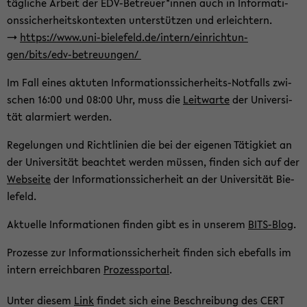
täg­li­che Ar­beit der EDV-​Betreuer*innen auch in In­for­ma­ti­
ons­si­cher­heits­kon­tex­ten un­ter­stüt­zen und er­leich­tern.
->
https://www.uni-​bielefeld.de/in­tern/ein­rich­tun­
gen/bits/edv-​betreuungen/
Im Fall eines ak­tu­ten Informationssicherheits-​Notfalls zwi­
schen 16:00 und 08:00 Uhr, muss die
Leit­war­te
der Uni­ver­si­
tät alar­miert wer­den.
Re­ge­lun­gen und Richt­li­ni­en die bei der ei­ge­nen Tä­tig­kiet an
der Uni­ver­si­tät be­ach­tet wer­den müs­sen, fin­den sich auf der
Web­sei­te
der In­for­ma­ti­ons­si­cher­heit an der Uni­ver­si­tät Bie­
le­feld.
Ak­tu­el­le In­for­ma­tio­nen fin­den gibt es in un­se­rem
BITS-​Blog
.
Pro­zes­se zur In­for­ma­ti­ons­si­cher­heit fin­den sich ebe­falls im
in­tern er­reich­ba­ren
Pro­zesspor­tal
.
Unter die­sem
Link
fin­det sich eine Be­schrei­bung des CERT