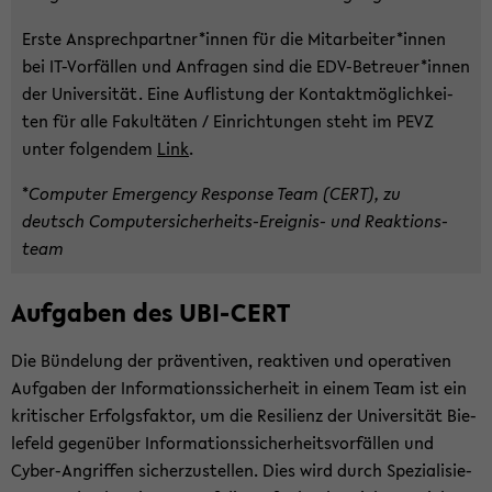
Erste An­sprech­part­ner*innen für die Mit­ar­bei­ter*innen
bei IT-​Vorfällen und An­fra­gen sind die EDV-​Betreuer*innen
der Uni­ver­si­tät. Eine Auf­lis­tung der Kon­takt­mög­lich­kei­
ten für alle Fa­kul­tä­ten / Ein­rich­tun­gen steht im PEVZ
unter fol­gen­dem
Link
.
*
Com­pu­ter Emer­gen­cy Re­spon­se Team (CERT), zu
deutsch Computersicherheits-​Ereignis- und Re­ak­ti­ons­
team
Auf­ga­ben des UBI-​CERT
Die Bün­de­lung der prä­ven­ti­ven, re­ak­ti­ven und ope­ra­ti­ven
Auf­ga­ben der In­for­ma­ti­ons­si­cher­heit in einem Team ist ein
kri­ti­scher Er­folgs­fak­tor, um die Re­si­li­enz der Uni­ver­si­tät Bie­
le­feld ge­gen­über In­for­ma­ti­ons­si­cher­heits­vor­fäl­len und
Cyber-​Angriffen si­cher­zu­stel­len. Dies wird durch Spe­zia­li­sie­