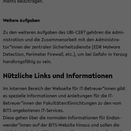
ments bei­zu­tra­gen.
Wei­te­re Auf­ga­ben
Zu den wei­te­ren Auf­ga­ben des UBI-​CERT ge­hö­ren die Ad­mi­
nis­tra­ti­on und die Zu­sam­men­ar­beit mit den Ad­mi­nis­tra­
tor*innen der zen­tra­len Si­cher­heits­diens­te (EDR Mal­wa­re
De­tec­tion, Pe­ri­me­ter Fire­wall, etc.), um bei Ge­fahr in Ver­zug
hand­lungs­fä­hig zu sein.
Nütz­li­che Links und In­for­ma­tio­nen
Im in­ter­nen Be­reich der Web­sei­te für IT-​Betreuer*innen gibt
es spe­zi­el­le In­for­ma­tio­nen und An­lei­tun­gen für die IT-​
Betreuer*innen der Fa­kul­tä­ten/Ein­rich­tun­gen zu den vom
BITS an­ge­bo­te­nen IT-​Services.
Diese gehen über die nor­ma­len In­for­ma­tio­nen für End­an­
wen­der*innen auf der BITS-​Website hin­aus und sol­len die