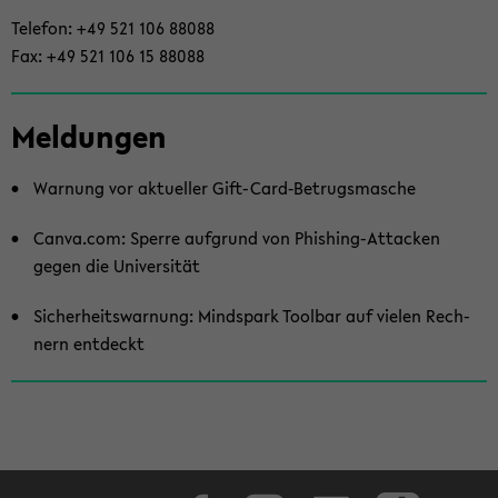
Te­le­fon: +49 521 106 88088
Fax: +49 521 106 15 88088
Mel­dun­gen
War­nung vor ak­tu­el­ler Gift-​Card‑Be­trugs­ma­sche
Canva.com: Sper­re auf­grund von Phishing-​Attacken
gegen die Uni­ver­si­tät
Si­cher­heits­war­nung: Mind­s­park Tool­bar auf vie­len Rech­
nern ent­deckt
Face­book
In­sta­gram
Lin­ke­dIn
Tik­Tok
You