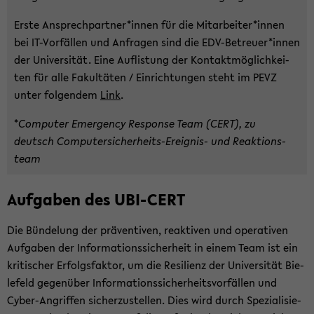
Erste An­sprech­part­ner*innen für die Mit­ar­bei­ter*innen
bei IT-​Vorfällen und An­fra­gen sind die EDV-​Betreuer*innen
der Uni­ver­si­tät. Eine Auf­lis­tung der Kon­takt­mög­lich­kei­
ten für alle Fa­kul­tä­ten / Ein­rich­tun­gen steht im PEVZ
unter fol­gen­dem
Link
.
*
Com­pu­ter Emer­gen­cy Re­spon­se Team (CERT), zu
deutsch Computersicherheits-​Ereignis- und Re­ak­ti­ons­
team
Auf­ga­ben des UBI-​CERT
Die Bün­de­lung der prä­ven­ti­ven, re­ak­ti­ven und ope­ra­ti­ven
Auf­ga­ben der In­for­ma­ti­ons­si­cher­heit in einem Team ist ein
kri­ti­scher Er­folgs­fak­tor, um die Re­si­li­enz der Uni­ver­si­tät Bie­
le­feld ge­gen­über In­for­ma­ti­ons­si­cher­heits­vor­fäl­len und
Cyber-​Angriffen si­cher­zu­stel­len. Dies wird durch Spe­zia­li­sie­