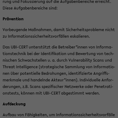
rung und Fo­kus­sie­rung auf die Auf­ga­ben­be­rei­che er­reicht.
Diese Auf­ga­ben­be­rei­che sind:
Prä­ven­ti­on
Vor­beu­gen­de Maß­nah­men, damit Si­cher­heits­pro­ble­me nicht
zu In­for­ma­ti­ons­si­cher­heits­vor­fäl­len es­ka­lie­ren.
Das UBI-​CERT un­ter­stützt die Be­trei­ber*innen von In­for­ma­
ti­ons­tech­nik bei der Iden­ti­fi­ka­ti­on und Be­wer­tung von tech­
ni­schen Schwach­stel­len u. a. durch Vul­nera­bi­li­ty Scans und
Th­re­at In­tel­li­gence (stra­te­gi­sche Samm­lung von In­for­ma­tio­
nen über po­ten­ti­el­le Be­dro­hun­gen, iden­ti­fi­zier­te An­griffs­
merk­ma­le und han­deln­de Ak­teur*innen). In­di­vi­du­el­le An­for­
de­run­gen, z.B. Scans spe­zi­fi­scher Netz­wer­ke oder Pe­ne­tra­ti­
ons­tests, kön­nen mit UBI-​CERT ab­ge­stimmt wer­den.
Auf­de­ckung
Auf­bau von Fä­hig­kei­ten, um In­for­ma­ti­ons­si­cher­heits­vor­fäl­le