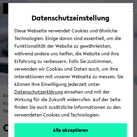
Automatische
zum
zum
zum
Inhaltswechsel
Hauptinhalt
Hauptmenü
Fußbereich
Datenschutzeinstellung
vermeiden
wechseln
wechseln
wechseln
Bie­le­fel­der IT-​
Diese Webseite verwendet Cookies und ähnliche
Servicezentrum
Technologien. Einige davon sind essentiell, um die
Funktionalität der Website zu gewährleisten,
während andere uns helfen, die Website und Ihre
Erfahrung zu verbessern. Falls Sie zustimmen,
verwenden wir Cookies und Daten auch, um Ihre
Interaktionen mit unserer Webseite zu messen. Sie
können Ihre Einwilligung jederzeit unter
© Uni­ver­si­tät Bie­le­feld | BITS
Datenschutzerklärung
einsehen und mit der
Bread­
Bie­le­fel­der IT-​Servicezentrum
Ser­vices
Wirkung für die Zukunft widerrufen. Auf der Seite
crumb
Kom­mu­ni­ka­ti­on & Zu­sam­men­ar­beit
finden Sie auch zusätzliche Informationen zu den
über­
Be­ra­tung & Sup­port
UBI-​CERT
verwendeten Cookies und Technologien.
sprin­
Com­pu­ter Emer­gen­cy Re­
gen
Alle akzeptieren
und