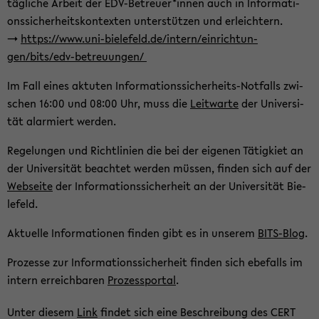
täg­li­che Ar­beit der EDV-​Betreuer*innen auch in In­for­ma­ti­
ons­si­cher­heits­kon­tex­ten un­ter­stüt­zen und er­leich­tern.
->
https://www.uni-​bielefeld.de/in­tern/ein­rich­tun­
gen/bits/edv-​betreuungen/
Im Fall eines ak­tu­ten Informationssicherheits-​Notfalls zwi­
schen 16:00 und 08:00 Uhr, muss die
Leit­war­te
der Uni­ver­si­
tät alar­miert wer­den.
Re­ge­lun­gen und Richt­li­ni­en die bei der ei­ge­nen Tä­tig­kiet an
der Uni­ver­si­tät be­ach­tet wer­den müs­sen, fin­den sich auf der
Web­sei­te
der In­for­ma­ti­ons­si­cher­heit an der Uni­ver­si­tät Bie­
le­feld.
Ak­tu­el­le In­for­ma­tio­nen fin­den gibt es in un­se­rem
BITS-​Blog
.
Pro­zes­se zur In­for­ma­ti­ons­si­cher­heit fin­den sich ebe­falls im
in­tern er­reich­ba­ren
Pro­zesspor­tal
.
Unter die­sem
Link
fin­det sich eine Be­schrei­bung des CERT