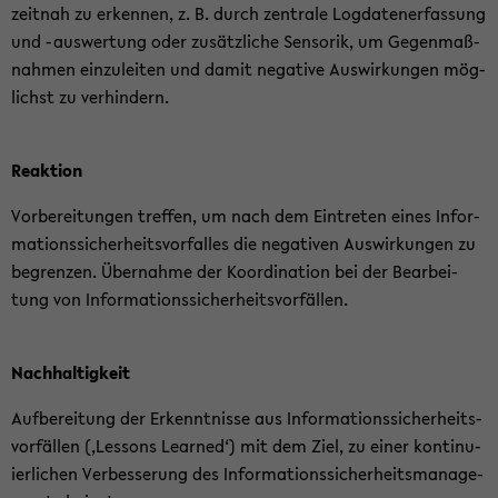
zeit­nah zu er­ken­nen, z. B. durch zen­tra­le Log­da­ten­er­fas­sung
und -​auswertung oder zu­sätz­li­che Sen­so­rik, um Ge­gen­maß­
nah­men ein­zu­lei­ten und damit ne­ga­ti­ve Aus­wir­kun­gen mög­
lichst zu ver­hin­dern.
Re­ak­ti­on
Vor­be­rei­tun­gen tref­fen, um nach dem Ein­tre­ten eines In­for­
ma­ti­ons­si­cher­heits­vor­fal­les die ne­ga­ti­ven Aus­wir­kun­gen zu
be­gren­zen. Über­nah­me der Ko­or­di­na­ti­on bei der Be­ar­bei­
tung von In­for­ma­ti­ons­si­cher­heits­vor­fäl­len.
Nach­hal­tig­keit
Auf­be­rei­tung der Er­kennt­nis­se aus In­for­ma­ti­ons­si­cher­heits­
vor­fäl­len (‚Les­sons Lear­ned‘) mit dem Ziel, zu einer kon­ti­nu­
ier­li­chen Ver­bes­se­rung des In­for­ma­ti­ons­si­cher­heits­ma­nage­