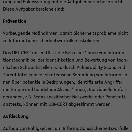
rung und Fo­kus­sie­rung auf die Auf­ga­ben­be­rei­che er­reicht.
Diese Auf­ga­ben­be­rei­che sind:
Prä­ven­ti­on
Vor­beu­gen­de Maß­nah­men, damit Si­cher­heits­pro­ble­me nicht
zu In­for­ma­ti­ons­si­cher­heits­vor­fäl­len es­ka­lie­ren.
Das UBI-​CERT un­ter­stützt die Be­trei­ber*innen von In­for­ma­
ti­ons­tech­nik bei der Iden­ti­fi­ka­ti­on und Be­wer­tung von tech­
ni­schen Schwach­stel­len u. a. durch Vul­nera­bi­li­ty Scans und
Th­re­at In­tel­li­gence (stra­te­gi­sche Samm­lung von In­for­ma­tio­
nen über po­ten­ti­el­le Be­dro­hun­gen, iden­ti­fi­zier­te An­griffs­
merk­ma­le und han­deln­de Ak­teur*innen). In­di­vi­du­el­le An­for­
de­run­gen, z.B. Scans spe­zi­fi­scher Netz­wer­ke oder Pe­ne­tra­ti­
ons­tests, kön­nen mit UBI-​CERT ab­ge­stimmt wer­den.
Auf­de­ckung
Auf­bau von Fä­hig­kei­ten, um In­for­ma­ti­ons­si­cher­heits­vor­fäl­le