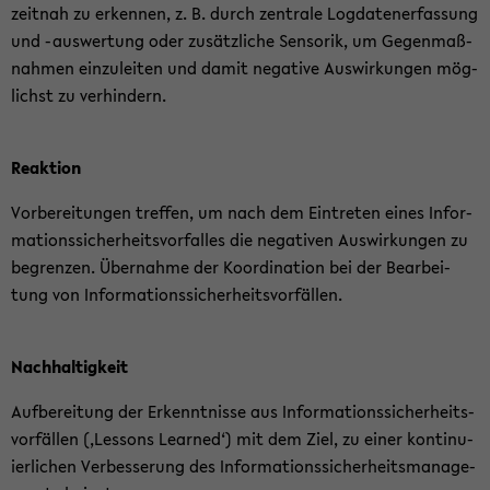
zeit­nah zu er­ken­nen, z. B. durch zen­tra­le Log­da­ten­er­fas­sung
und -​auswertung oder zu­sätz­li­che Sen­so­rik, um Ge­gen­maß­
nah­men ein­zu­lei­ten und damit ne­ga­ti­ve Aus­wir­kun­gen mög­
lichst zu ver­hin­dern.
Re­ak­ti­on
Vor­be­rei­tun­gen tref­fen, um nach dem Ein­tre­ten eines In­for­
ma­ti­ons­si­cher­heits­vor­fal­les die ne­ga­ti­ven Aus­wir­kun­gen zu
be­gren­zen. Über­nah­me der Ko­or­di­na­ti­on bei der Be­ar­bei­
tung von In­for­ma­ti­ons­si­cher­heits­vor­fäl­len.
Nach­hal­tig­keit
Auf­be­rei­tung der Er­kennt­nis­se aus In­for­ma­ti­ons­si­cher­heits­
vor­fäl­len (‚Les­sons Lear­ned‘) mit dem Ziel, zu einer kon­ti­nu­
ier­li­chen Ver­bes­se­rung des In­for­ma­ti­ons­si­cher­heits­ma­nage­