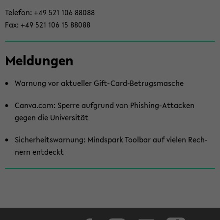
Te­le­fon: +49 521 106 88088
Fax: +49 521 106 15 88088
Mel­dun­gen
War­nung vor ak­tu­el­ler Gift-​Card‑Be­trugs­ma­sche
Canva.com: Sper­re auf­grund von Phishing-​Attacken
gegen die Uni­ver­si­tät
Si­cher­heits­war­nung: Mind­s­park Tool­bar auf vie­len Rech­
nern ent­deckt
Face­book
In­sta­gram
Lin­ke­dIn
Tik­Tok
You