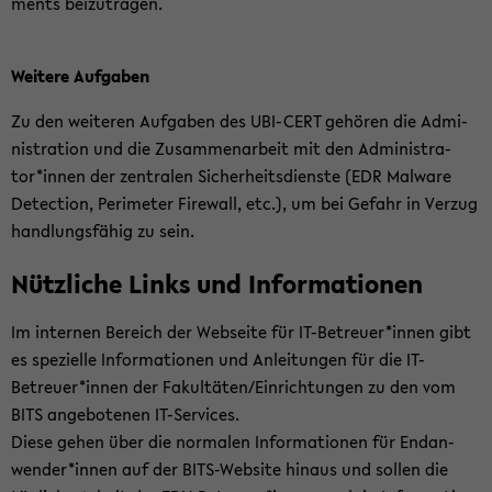
ments bei­zu­tra­gen.
Wei­te­re Auf­ga­ben
Zu den wei­te­ren Auf­ga­ben des UBI-​CERT ge­hö­ren die Ad­mi­
nis­tra­ti­on und die Zu­sam­men­ar­beit mit den Ad­mi­nis­tra­
tor*innen der zen­tra­len Si­cher­heits­diens­te (EDR Mal­wa­re
De­tec­tion, Pe­ri­me­ter Fire­wall, etc.), um bei Ge­fahr in Ver­zug
hand­lungs­fä­hig zu sein.
Nütz­li­che Links und In­for­ma­tio­nen
Im in­ter­nen Be­reich der Web­sei­te für IT-​Betreuer*innen gibt
es spe­zi­el­le In­for­ma­tio­nen und An­lei­tun­gen für die IT-​
Betreuer*innen der Fa­kul­tä­ten/Ein­rich­tun­gen zu den vom
BITS an­ge­bo­te­nen IT-​Services.
Diese gehen über die nor­ma­len In­for­ma­tio­nen für End­an­
wen­der*innen auf der BITS-​Website hin­aus und sol­len die