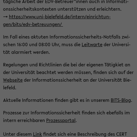
täg­li­che Ar­beit der EDV-​Betreuer*innen auch in In­for­ma­ti­
ons­si­cher­heits­kon­tex­ten un­ter­stüt­zen und er­leich­tern.
->
https://www.uni-​bielefeld.de/in­tern/ein­rich­tun­
gen/bits/edv-​betreuungen/
Im Fall eines ak­tu­ten Informationssicherheits-​Notfalls zwi­
schen 16:00 und 08:00 Uhr, muss die
Leit­war­te
der Uni­ver­si­
tät alar­miert wer­den.
Re­ge­lun­gen und Richt­li­ni­en die bei der ei­ge­nen Tä­tig­kiet an
der Uni­ver­si­tät be­ach­tet wer­den müs­sen, fin­den sich auf der
Web­sei­te
der In­for­ma­ti­ons­si­cher­heit an der Uni­ver­si­tät Bie­
le­feld.
Ak­tu­el­le In­for­ma­tio­nen fin­den gibt es in un­se­rem
BITS-​Blog
.
Pro­zes­se zur In­for­ma­ti­ons­si­cher­heit fin­den sich ebe­falls im
in­tern er­reich­ba­ren
Pro­zesspor­tal
.
Unter die­sem
Link
fin­det sich eine Be­schrei­bung des CERT