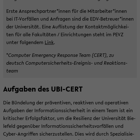
Erste An­sprech­part­ner*innen für die Mit­ar­bei­ter*innen
bei IT-​Vorfällen und An­fra­gen sind die EDV-​Betreuer*innen
der Uni­ver­si­tät. Eine Auf­lis­tung der Kon­takt­mög­lich­kei­
ten für alle Fa­kul­tä­ten / Ein­rich­tun­gen steht im PEVZ
unter fol­gen­dem
Link
.
*
Com­pu­ter Emer­gen­cy Re­spon­se Team (CERT), zu
deutsch Computersicherheits-​Ereignis- und Re­ak­ti­ons­
team
Auf­ga­ben des UBI-​CERT
Die Bün­de­lung der prä­ven­ti­ven, re­ak­ti­ven und ope­ra­ti­ven
Auf­ga­ben der In­for­ma­ti­ons­si­cher­heit in einem Team ist ein
kri­ti­scher Er­folgs­fak­tor, um die Re­si­li­enz der Uni­ver­si­tät Bie­
le­feld ge­gen­über In­for­ma­ti­ons­si­cher­heits­vor­fäl­len und
Cyber-​Angriffen si­cher­zu­stel­len. Dies wird durch Spe­zia­li­sie­