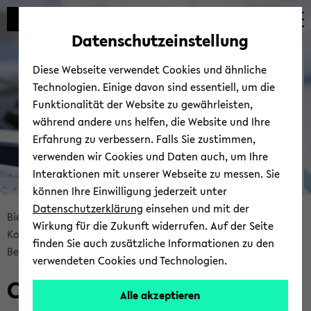
Automatische
zum
zum
zum
Inhaltswechsel
Hauptinhalt
Hauptmenü
Fußbereich
Datenschutzeinstellung
vermeiden
wechseln
wechseln
wechseln
Bie­le­fel­der IT-​
Diese Webseite verwendet Cookies und ähnliche
Servicezentrum
Technologien. Einige davon sind essentiell, um die
Funktionalität der Website zu gewährleisten,
während andere uns helfen, die Website und Ihre
Erfahrung zu verbessern. Falls Sie zustimmen,
verwenden wir Cookies und Daten auch, um Ihre
Interaktionen mit unserer Webseite zu messen. Sie
können Ihre Einwilligung jederzeit unter
© Uni­ver­si­tät Bie­le­feld | BITS
Datenschutzerklärung
einsehen und mit der
Bread­
Bie­le­fel­der IT-​Servicezentrum
Ser­vices
Wirkung für die Zukunft widerrufen. Auf der Seite
crumb
Kom­mu­ni­ka­ti­on & Zu­sam­men­ar­beit
finden Sie auch zusätzliche Informationen zu den
über­
Be­ra­tung & Sup­port
UBI-​CERT
verwendeten Cookies und Technologien.
sprin­
Com­pu­ter Emer­gen­cy Re­
gen
Alle akzeptieren
und