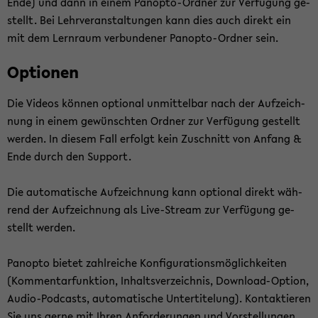
Ende) und dann in einem Panopto-​Ordner zur Ver­fü­gung ge­
stellt. Bei Lehr­ver­an­stal­tun­gen kann dies auch di­rekt ein
mit dem Lern­raum ver­bun­de­ner Panopto-​Ordner sein.
Op­tio­nen
Die Vi­de­os kön­nen op­tio­nal un­mit­tel­bar nach der Auf­zeich­
nung in einem ge­wünsch­ten Ord­ner zur Ver­fü­gung ge­stellt
wer­den. In die­sem Fall er­folgt kein Zu­schnitt von An­fang &
Ende durch den Sup­port.
Die au­to­ma­ti­sche Auf­zeich­nung kann op­tio­nal di­rekt wäh­
rend der Auf­zeich­nung als Live-​Stream zur Ver­fü­gung ge­
stellt wer­den.
Pan­op­to bie­tet zahl­rei­che Kon­fi­gu­ra­ti­ons­mög­lich­kei­ten
(Kom­men­tar­funk­ti­on, In­halts­ver­zeich­nis, Download-​Option,
Audio-​Podcasts, au­to­ma­ti­sche Un­ter­ti­te­lung). Kon­tak­tie­ren
Sie uns gerne mit Ihren An­for­de­run­gen und Vor­stel­lun­gen.