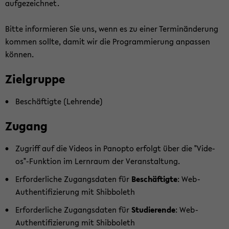
auf­ge­zeich­net.
Bitte in­for­mie­ren Sie uns, wenn es zu einer Ter­min­än­de­rung
kom­men soll­te, damit wir die Pro­gram­mie­rung an­pas­sen
kön­nen.
Ziel­grup­pe
Be­schäf­tig­te (Leh­ren­de)
Zu­gang
Zu­griff auf die Vi­de­os in Pan­op­to er­folgt über die "Vi­de­
os"-​Funktion im Lern­raum der Ver­an­stal­tung.
Er­for­der­li­che Zu­gangs­da­ten für
Be­schäf­tig­te
: Web-​
Authentifizierung mit Shib­bo­leth
Er­for­der­li­che Zu­gangs­da­ten für
Stu­die­ren­de
: Web-​
Authentifizierung mit Shib­bo­leth