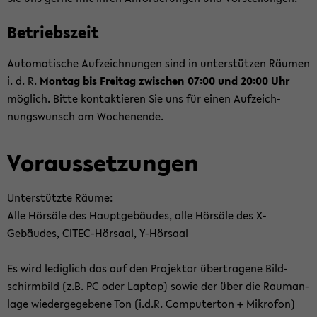
Be­triebs­zeit
Au­to­ma­ti­sche Auf­zeich­nun­gen sind in un­ter­stüt­zen Räu­men
i. d. R.
Mon­tag bis Frei­tag zwi­schen 07:00 und 20:00 Uhr
mög­lich. Bitte kon­tak­tie­ren Sie uns für einen Auf­zeich­
nungs­wunsch am Wo­chen­en­de.
Vor­aus­set­zun­gen
Un­ter­stütz­te Räume:
Alle Hör­sä­le des Haupt­ge­bäu­des, alle Hör­sä­le des X-​
Gebäudes, CITEC-​Hörsaal, Y-​Hörsaal
Es wird le­dig­lich das auf den Pro­jek­tor über­tra­ge­ne Bild­
schirm­bild (z.B. PC oder Lap­top) sowie der über die Raum­an­
la­ge wie­der­ge­ge­be­ne Ton (i.d.R. Com­pu­ter­ton + Mi­kro­fon)