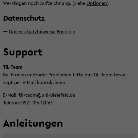
Werk­ta­gen nach Auf­zeich­nung. (siehe
Op­tio­nen
)
Da­ten­schutz
->
Da­ten­schutz­hin­wei­se Pan­op­to
Sup­port
TiL-​Team
Bei Fra­gen und/oder Pro­ble­men bitte das TiL-​Team be­vor­
zugt per E-​Mail kon­tak­tie­ren.
E-​Mail:
til-​team@uni-​bielefeld.de
Te­le­fon: 0521 106-​12063
An­lei­tun­gen