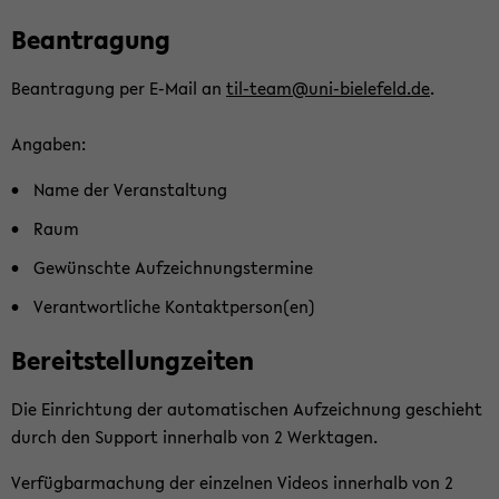
Be­an­tra­gung
Be­an­tra­gung per E-​Mail an
til-​team@uni-​bielefeld.de
.
An­ga­ben:
Name der Ver­an­stal­tung
Raum
Ge­wünsch­te Auf­zeich­nungs­ter­mi­ne
Ver­ant­wort­li­che Kon­takt­per­son(en)
Be­reit­stel­lung­zei­ten
Die Ein­rich­tung der au­to­ma­ti­schen Auf­zeich­nung ge­schieht
durch den Sup­port in­ner­halb von 2 Werk­ta­gen.
Ver­füg­bar­ma­chung der ein­zel­nen Vi­de­os in­ner­halb von 2