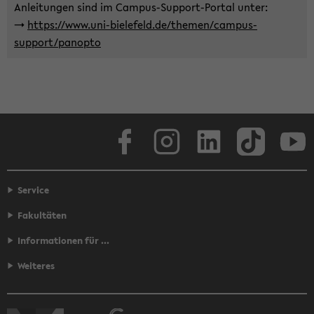
An­lei­tun­gen sind im Campus-​Support-Portal unter:
->
https://www.uni-​bielefeld.de/the­men/campus-​
support/pan­op­to
Face­book
In­sta­gram
Lin­ke­dIn
Tik­Tok
You
Service
Fakultäten
Informationen für ...
Weiteres