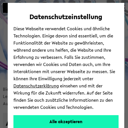
Automatische
zum
zum
zum
Inhaltswechsel
Hauptinhalt
Hauptmenü
Fußbereich
Datenschutzeinstellung
vermeiden
wechseln
wechseln
wechseln
Bie­le­fel­der IT-​
Diese Webseite verwendet Cookies und ähnliche
Servicezentrum
Technologien. Einige davon sind essentiell, um die
Funktionalität der Website zu gewährleisten,
während andere uns helfen, die Website und Ihre
Erfahrung zu verbessern. Falls Sie zustimmen,
verwenden wir Cookies und Daten auch, um Ihre
Interaktionen mit unserer Webseite zu messen. Sie
können Ihre Einwilligung jederzeit unter
© Uni­ver­si­tät Bie­le­feld | BITS
Datenschutzerklärung
einsehen und mit der
Bread­
Bie­le­fel­der IT-​Servicezentrum
Ser­vices
Wirkung für die Zukunft widerrufen. Auf der Seite
crumb
Lehr- & Lern­un­ter­stüt­zung
finden Sie auch zusätzliche Informationen zu den
über­
Au­to­ma­ti­sche Ver­an­stal­tungs­auf­zeich­nun­gen
verwendeten Cookies und Technologien.
sprin­
gen
Au­to­ma­ti­sche Ver­an­stal­
Alle akzeptieren
und