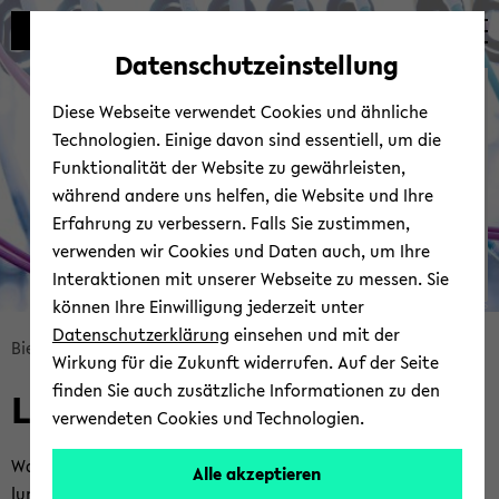
Automatische
zum
zum
zum
Inhaltswechsel
Hauptinhalt
Hauptmenü
Fußbereich
Datenschutzeinstellung
vermeiden
wechseln
wechseln
wechseln
Bie­le­fel­der IT-​
Diese Webseite verwendet Cookies und ähnliche
Servicezentrum
Technologien. Einige davon sind essentiell, um die
Funktionalität der Website zu gewährleisten,
während andere uns helfen, die Website und Ihre
Erfahrung zu verbessern. Falls Sie zustimmen,
verwenden wir Cookies und Daten auch, um Ihre
Interaktionen mit unserer Webseite zu messen. Sie
können Ihre Einwilligung jederzeit unter
© Uni­ver­si­tät Bie­le­feld | BITS
Datenschutzerklärung
einsehen und mit der
Bread­
Bie­le­fel­der IT-​Servicezentrum
Über uns
Leit­bild
Wirkung für die Zukunft widerrufen. Auf der Seite
crumb
finden Sie auch zusätzliche Informationen zu den
Leit­bild
über­
verwendeten Cookies und Technologien.
sprin­
gen
Was ist ein Leit­bild? Ein Leit­bild ist eine schrift­li­che Dar­stel­
Alle akzeptieren
und
lung der Vi­si­on einer Or­ga­ni­sa­ti­on, dem sich alle Be­schäf­tig­