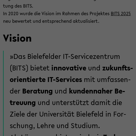
tung des BITS.
In 2020 wurde die Vi­si­on im Rah­men des Pro­jek­tes
BITS 2025
neu be­wer­tet und ent­spre­chend ak­tua­li­siert.
Vi­si­on
Das Bie­le­fel­der IT-​Servicezentrum
(BITS) bie­tet
in­no­va­ti­ve
und
zu­kunfts­
ori­en­tier­te IT-​Services
mit um­fas­sen­
der
Be­ra­tung
und
kun­den­na­her Be­
treu­ung
und un­ter­stützt damit die
Ziele der Uni­ver­si­tät Bie­le­feld in For­
schung, Lehre und Stu­di­um.