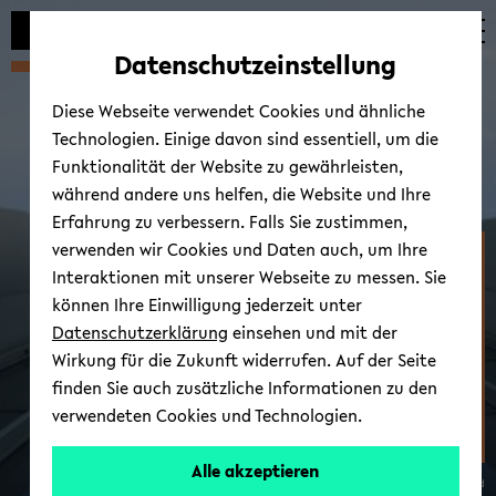
Automatische
zum
zum
zum
Inhaltswechsel
Hauptinhalt
Hauptmenü
Fußbereich
Datenschutzeinstellung
vermeiden
wechseln
wechseln
wechseln
Diese Webseite verwendet Cookies und ähnliche
Technologien. Einige davon sind essentiell, um die
Funktionalität der Website zu gewährleisten,
während andere uns helfen, die Website und Ihre
Erfahrung zu verbessern. Falls Sie zustimmen,
verwenden wir Cookies und Daten auch, um Ihre
Fakultät für
Interaktionen mit unserer Webseite zu messen. Sie
Erziehungswis­senschaft
können Ihre Einwilligung jederzeit unter
Datenschutzerklärung
einsehen und mit der
Wirkung für die Zukunft widerrufen. Auf der Seite
finden Sie auch zusätzliche Informationen zu den
verwendeten Cookies und Technologien.
Alle akzeptieren
© Uni­ver­si­tät Bie­le­feld