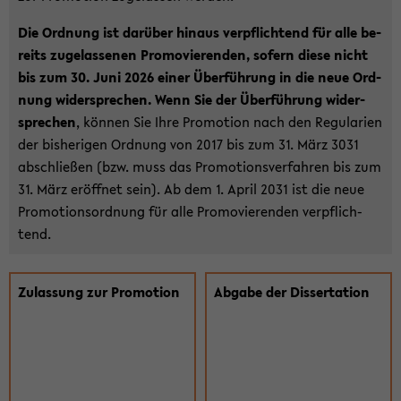
Die Ord­nung ist dar­über hin­aus ver­pflich­tend für alle be­
reits zu­ge­las­se­nen Pro­mo­vie­ren­den, so­fern diese nicht
bis zum 30. Juni 2026 einer Über­füh­rung in die neue Ord­
nung wi­der­spre­chen. Wenn Sie der Über­füh­rung wi­der­
spre­chen
, kön­nen Sie Ihre Pro­mo­ti­on nach den Re­gu­la­ri­en
der bis­he­ri­gen Ord­nung von 2017 bis zum 31. März 3031
ab­schlie­ßen (bzw. muss das Pro­mo­ti­ons­ver­fah­ren bis zum
31. März er­öff­net sein). Ab dem 1. April 2031 ist die neue
Pro­mo­ti­ons­ord­nung für alle Pro­mo­vie­ren­den ver­pflich­
tend.
Zu­las­sung zur Pro­mo­ti­on
Ab­ga­be der Dis­ser­ta­ti­on