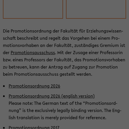
Die Pro­mo­ti­ons­ord­nung der Fa­kul­tät für Er­zie­hungs­wis­sen­
schaft be­schreibt und re­gelt das Vor­ge­hen bei einem Pro­
mo­ti­ons­vor­ha­ben an der Fa­kul­tät, zu­stän­di­ges Gre­mi­um ist
der
Pro­mo­ti­ons­aus­schuss
. Mit der Zu­sa­ge einer Pro­fes­so­rin
bzw. eines Pro­fes­sors der Fa­kul­tät, das Pro­mo­ti­ons­vor­ha­ben
zu be­treu­en, kann der An­trag auf Zu­gang zur Pro­mo­ti­on
beim Pro­mo­ti­ons­aus­schuss ge­stellt wer­den.
Pro­mo­ti­ons­ord­nung 2026
Pro­mo­ti­ons­ord­nung 2026 (eng­lish ver­si­on)
Plea­se note: The Ger­man text of the “Pro­mo­ti­ons­ord­
nung” is the ex­clu­si­ve­ly le­gal­ly bin­ding ver­si­on. The Eng­
lish trans­la­ti­on is me­re­ly pro­vi­ded for re­fe­rence.
Pro­mo­ti­ons­ord­nung 2017