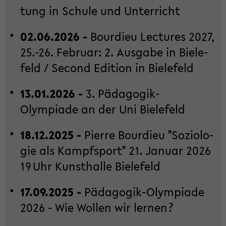
tung in Schu­le und Un­ter­richt
02.06.2026 -
Bour­dieu Lec­tu­res 2027,
25.-26. Fe­bru­ar: 2. Aus­ga­be in Bie­le­
feld / Se­cond Edi­ti­on in Bie­le­feld
13.01.2026 -
3. Pädagogik-​
Olympiade an der Uni Bie­le­feld
18.12.2025 -
Pierre Bour­dieu "So­zio­lo­
gie als Kampf­sport" 21. Ja­nu­ar 2026
19 Uhr Kunst­hal­le Bie­le­feld
17.09.2025 -
Pädagogik-​Olympiade
2026 - Wie Wol­len wir ler­nen?