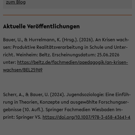
zum Blog
Zum
Ak­tu­el­le Ver­öf­fent­li­chun­gen
Haupt­
in­
Bauer, U., & Hur­rel­mann, K. (Hrsg.). (2026). An Kri­sen wach­
halt
sen: Pro­duk­ti­ve Rea­li­täts­ver­ar­bei­tung in Schu­le und Un­ter­
der
richt. Wein­heim: Beltz. Er­schei­nungs­da­tum: 25.06.2026
Sek­
unter:
https://beltz.de/fach­me­di­en/pa­edago­gik/an-​krisen-
ti­
wachsen/BEL25969
on
wech­
seln
Scherr, A., & Bauer, U. (2024). Ju­gend­so­zio­lo­gie: Eine Ein­füh­
rung in Theo­rien, Kon­zep­te und aus­ge­wähl­te For­schungs­er­
geb­nis­se (10. Aufl.). Sprin­ger Fach­me­di­en Wies­ba­den Im­
print: Sprin­ger VS.
https://doi.org/10.1007/978-​3-658-43641-4