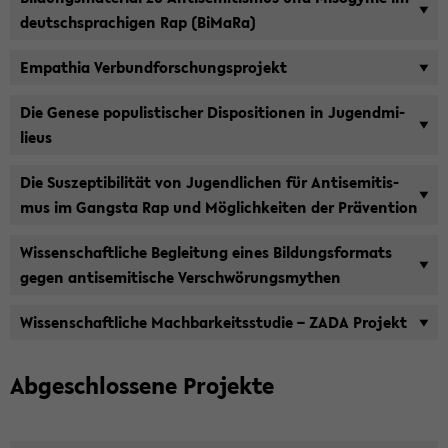
deutsch­spra­chi­gen Rap (Bi­Ma­Ra)
Em­pa­thia Ver­bund­for­schungs­pro­jekt
Die Ge­ne­se po­pu­lis­ti­scher Dis­po­si­tio­nen in Ju­gend­mi­
lieus
Die Sus­zep­ti­bi­li­tät von Ju­gend­li­chen für An­ti­se­mi­tis­
mus im Gangs­ta Rap und Mög­lich­kei­ten der Prä­ven­ti­on
Wis­sen­schaft­li­che Be­glei­tung eines Bil­dungs­for­mats
gegen an­ti­se­mi­ti­sche Ver­schwö­rungs­my­then
Wis­sen­schaft­li­che Mach­bar­keits­stu­die ­– ZADA Pro­jekt
Ab­ge­schlos­se­ne Pro­jek­te