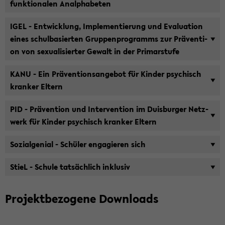
funk­tio­na­len An­alpha­be­ten
IGEL - Ent­wick­lung, Im­ple­men­tie­rung und Eva­lua­ti­on
eines schul­ba­sier­ten Grup­pen­pro­gramms zur Prä­ven­ti­
on von se­xua­li­sier­ter Ge­walt in der Pri­mar­stu­fe
KANU - Ein Prä­ven­ti­ons­an­ge­bot für Kin­der psy­chisch
kran­ker El­tern
PID - Prä­ven­ti­on und In­ter­ven­ti­on im Duis­bur­ger Netz­
werk für Kin­der psy­chisch kran­ker El­tern
So­zi­al­ge­ni­al - Schü­ler en­ga­gie­ren sich
StieL - Schu­le tat­säch­lich in­klu­siv
Pro­jekt­be­zo­ge­ne Down­loads