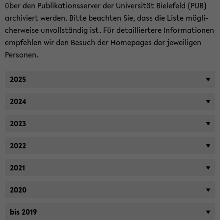
über den Pu­bli­ka­ti­ons­ser­ver der Uni­ver­si­tät Bie­le­feld (PUB)
ar­chi­viert wer­den. Bitte be­ach­ten Sie, dass die Liste mög­li­
cher­wei­se un­voll­stän­dig ist. Für de­tail­lier­te­re In­for­ma­tio­nen
emp­feh­len wir den Be­such der Home­pages der je­wei­li­gen
Per­so­nen.
2025
2024
2023
2022
2021
2020
bis 2019