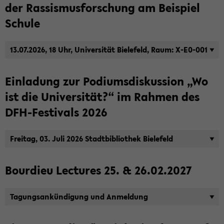
der Ras­sis­mus­for­schung am Bei­spiel
Schu­le
13.07.2026, 18 Uhr, Uni­ver­si­tät Bie­le­feld, Raum: X-​E0-001
Ein­la­dung zur Po­di­ums­dis­kus­si­on „Wo
ist die Uni­ver­si­tät?“ im Rah­men des
DFH-​Festivals 2026
Frei­tag, 03. Juli 2026 Stadt­bi­blio­thek Bie­le­feld
Bour­dieu Lec­tu­res 25. & 26.02.2027
Ta­gungs­an­kün­di­gung und An­mel­dung