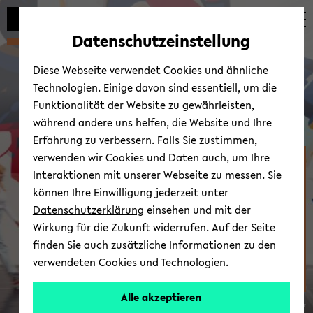
Automatische
zum
zum
zum
Inhaltswechsel
Hauptinhalt
Hauptmenü
Fußbereich
Datenschutzeinstellung
vermeiden
wechseln
wechseln
wechseln
Diese Webseite verwendet Cookies und ähnliche
Technologien. Einige davon sind essentiell, um die
Funktionalität der Website zu gewährleisten,
während andere uns helfen, die Website und Ihre
Erfahrung zu verbessern. Falls Sie zustimmen,
verwenden wir Cookies und Daten auch, um Ihre
Zen­trum für Prä­ven­ti­on
Interaktionen mit unserer Webseite zu messen. Sie
und In­ter­ven­ti­on im
können Ihre Einwilligung jederzeit unter
Kindes-​ und Ju­gend­al­ter
Datenschutzerklärung
einsehen und mit der
(ZPI)
Wirkung für die Zukunft widerrufen. Auf der Seite
finden Sie auch zusätzliche Informationen zu den
verwendeten Cookies und Technologien.
Alle akzeptieren
© Uni­ver­si­tät Bie­le­feld/ Pa­trick Poll­mei­er