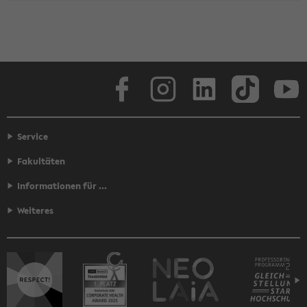
Face­book
In­sta­gram
Lin­ke­dIn
Tik­Tok
You
Service
Fakultäten
Informationen für ...
Weiteres