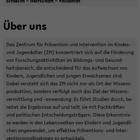
schlecht – Herr­schaft – Vi­sua­li­tät
Über uns
Das Zen­trum für Prä­ven­ti­on und In­ter­ven­ti­on im Kindes-​
und Ju­gend­al­ter (ZPI) kon­zen­triert sich auf die För­de­rung
von For­schungs­ak­ti­vi­tä­ten im Bildungs-​ und Ge­sund­
heits­be­reich, die ent­schei­dend für das Auf­wach­sen von
Kin­dern, Ju­gend­li­chen und jun­gen Er­wach­se­nen sind.
Dabei ver­steht sich das ZPI nicht nur als Ort der Wis­sens­
pro­duk­ti­on, son­dern ver­folgt auch das Ziel der Wis­sens­
ver­mitt­lung und -​anwendung: Es führt Stu­di­en durch, be­
rei­tet die Er­geb­nis­se auf und teilt sie mit Fach­kräf­ten
und po­li­ti­schen Ent­schei­dungs­trä­gern. Diese Er­kennt­nis­
se wer­den in den Le­bens­wel­ten von Kin­dern und Ju­gend­li­
chen an­ge­wen­det, um ef­fek­ti­ve Präventions-​ und In­ter­
ven­ti­ons­maß­nah­men zu ent­wi­ckeln.