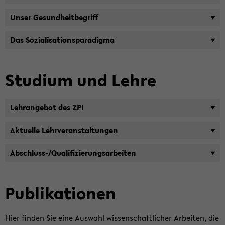
Unser Ge­sund­heit­be­griff
Das So­zia­li­sa­ti­ons­pa­ra­dig­ma
Stu­di­um und Lehre
Lehr­an­ge­bot des ZPI
Ak­tu­el­le Lehr­ver­an­stal­tun­gen
Abschluss-​/Qua­li­fi­zie­rungs­ar­bei­ten
Pu­bli­ka­tio­nen
Hier fin­den Sie eine Aus­wahl wis­sen­schaft­li­cher Ar­bei­ten, die