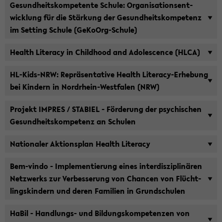
Ge­sund­heits­kom­pe­ten­te Schu­le: Or­ga­ni­sa­ti­ons­ent­
wick­lung für die Stär­kung der Ge­sund­heits­kom­pe­tenz
im Set­ting Schu­le (GeKoOrg-​Schule)
Health Li­ter­a­cy in Child­hood and Ado­le­scence (HLCA)
HL-​Kids-NRW: Re­prä­sen­ta­ti­ve Health Literacy-​Erhebung
bei Kin­dern in Nordrhein-​Westfalen (NRW)
Pro­jekt IM­P­RES / STA­BIEL - För­de­rung der psy­chi­schen
Ge­sund­heits­kom­pe­tenz an Schu­len
Na­tio­na­ler Ak­ti­ons­plan Health Li­ter­a­cy
Bem-​vindo - Im­ple­men­tie­rung eines in­ter­dis­zi­pli­nä­ren
Netz­werks zur Ver­bes­se­rung von Chan­cen von Flücht­
lings­kin­dern und deren Fa­mi­li­en in Grund­schu­len
HaBil - Handlungs-​ und Bil­dungs­kom­pe­ten­zen von