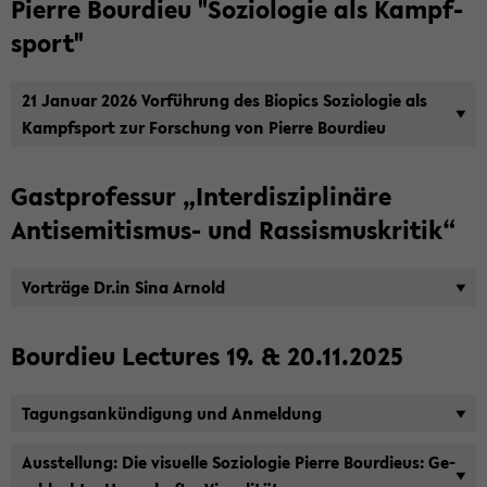
Pierre Bour­dieu "So­zio­lo­gie als Kampf­
sport"
21 Ja­nu­ar 2026 Vor­füh­rung des Bio­pics So­zio­lo­gie als
Kampf­sport zur For­schung von Pierre Bour­dieu
Gast­pro­fes­sur „In­ter­dis­zi­pli­nä­re
Antisemitismus-​ und Ras­sis­mus­kri­tik“
Vor­trä­ge Dr.in Sina Ar­nold
Bour­dieu Lec­tu­res 19. & 20.11.2025
Ta­gungs­an­kün­di­gung und An­mel­dung
Aus­stel­lung: Die vi­su­el­le So­zio­lo­gie Pierre Bour­dieus: Ge­