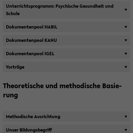
Un­ter­richts­pro­gramm: Psy­chi­sche Ge­sund­heit und
Schu­le
Do­ku­men­ten­pool HABIL
Do­ku­men­ten­pool KANU
Do­ku­men­ten­pool IGEL
Vor­trä­ge
Theo­re­ti­sche und me­tho­di­sche Ba­sie­
rung
Me­tho­di­sche Aus­rich­tung
Unser Bil­dungs­be­griff