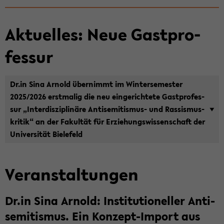
Ak­tu­el­les: Neue Gast­pro­
fes­sur
Dr.in Sina Ar­nold über­nimmt im Win­ter­se­mes­ter
2025/2026 erst­ma­lig die neu ein­ge­rich­te­te Gast­pro­fes­
sur „In­ter­dis­zi­pli­nä­re Antisemitismus-​ und Ras­sis­mus­
kri­tik“ an der Fa­kul­tät für Er­zie­hungs­wis­sen­schaft der
Uni­ver­si­tät Bie­le­feld
Ver­an­stal­tun­gen
Dr.in Sina Ar­nold: In­sti­tu­tio­nel­ler An­ti­
se­mi­tis­mus. Ein Konzept-​Import aus