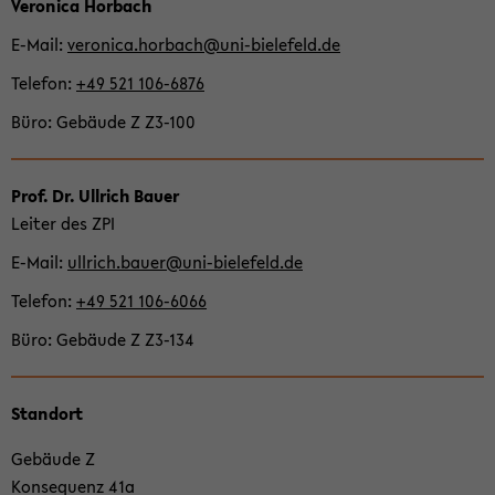
der
Ve­ro­ni­ca Hor­bach
Sek­
E-​Mail
ve­ro­ni­ca.hor­bach@uni-​bielefeld.de
ti­
Te­le­fon
+49 521 106-​6876
on
wech­
Büro
Ge­bäu­de Z Z3-​100
seln
Prof. Dr. Ull­rich Bauer
Lei­ter des ZPI
E-​Mail
ull­rich.bauer@uni-​bielefeld.de
Te­le­fon
+49 521 106-​6066
Büro
Ge­bäu­de Z Z3-​134
Stand­ort
Ge­bäu­de Z
Kon­se­quenz 41a