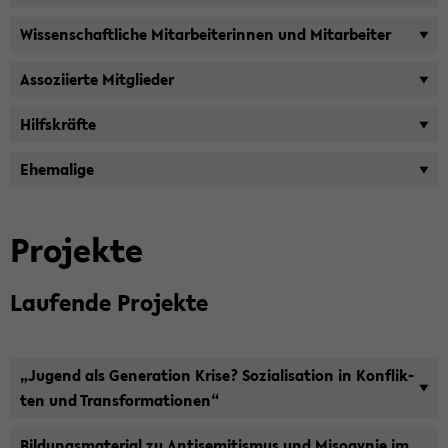
Wis­sen­schaft­li­che Mit­ar­bei­te­rin­nen und Mit­ar­bei­ter
As­so­zi­ier­te Mit­glie­der
Hilfs­kräf­te
Ehe­ma­li­ge
Pro­jek­te
Lau­fen­de Pro­jek­te
„Ju­gend als Ge­nera­ti­on Krise? So­zia­li­sa­ti­on in Kon­flik­
ten und Trans­for­ma­tio­nen“
Bil­dungs­ma­te­ri­al zu An­ti­se­mi­tis­mus und Miso­gy­nie im