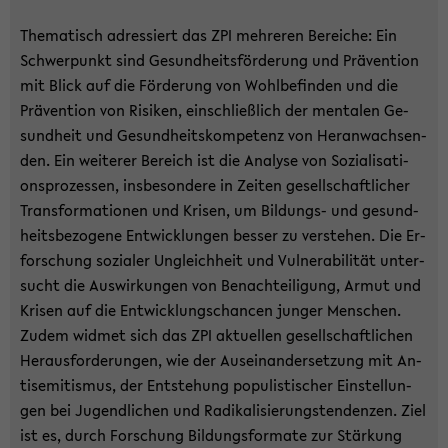
The­ma­tisch adres­siert das ZPI meh­re­ren Be­rei­che: Ein
Schwer­punkt sind Ge­sund­heits­för­de­rung und Prä­ven­ti­on
mit Blick auf die För­de­rung von Wohl­be­fin­den und die
Prä­ven­ti­on von Ri­si­ken, ein­schließ­lich der men­ta­len Ge­
sund­heit und Ge­sund­heits­kom­pe­tenz von Her­an­wach­sen­
den. Ein wei­te­rer Be­reich ist die Ana­ly­se von So­zia­li­sa­ti­
ons­pro­zes­sen, ins­be­son­de­re in Zei­ten ge­sell­schaft­li­cher
Trans­for­ma­tio­nen und Kri­sen, um Bildungs-​ und ge­sund­
heits­be­zo­ge­ne Ent­wick­lun­gen bes­ser zu ver­ste­hen. Die Er­
for­schung so­zia­ler Un­gleich­heit und Vul­nera­bi­li­tät un­ter­
sucht die Aus­wir­kun­gen von Be­nach­tei­li­gung, Armut und
Kri­sen auf die Ent­wick­lungs­chan­cen jun­ger Men­schen.
Zudem wid­met sich das ZPI ak­tu­el­len ge­sell­schaft­li­chen
Her­aus­for­de­run­gen, wie der Aus­ein­an­der­set­zung mit An­
ti­se­mi­tis­mus, der Ent­ste­hung po­pu­lis­ti­scher Ein­stel­lun­
gen bei Ju­gend­li­chen und Ra­di­ka­li­sie­rungs­ten­den­zen. Ziel
ist es, durch For­schung Bil­dungs­for­ma­te zur Stär­kung