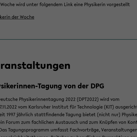
Woche wird unter fol­gen­dem Link eine Phy­si­ke­rin vor­ge­stellt
i­ke­rin der Woche
r­an­stal­tun­gen
sikerinnen-​Tagung von der DPG
eut­sche Phy­si­ke­rin­nen­ta­gung 2022 (DPT2022) wird vom
7.11.2022 vom Karls­ru­her In­sti­tut für Tech­no­lo­gie (KIT) aus­ge­rich
eit 1997 jähr­lich statt­fin­den­de Ta­gung bie­tet (nicht nur) Phy­si­ke
in Forum zum fach­li­chen Aus­tausch und zum Knüp­fen von Kon­
Das Ta­gungs­pro­gramm um­fasst Fach­vor­trä­ge, Ver­an­stal­tun­ge