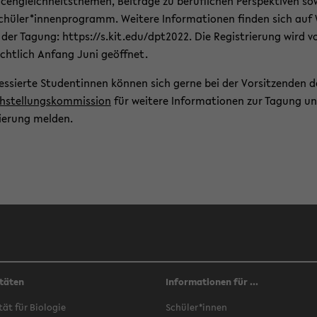
cen­gleich­heits­the­men, Bei­trä­ge zu be­ruf­li­chen Per­spek­ti­ven so
chü­ler*in­nen­pro­gramm. Wei­te­re In­for­ma­tio­nen fin­den sich au
e der Ta­gung: https://s.kit.edu/dpt2022. Die Re­gis­trie­rung wird v
icht­lich An­fang Juni ge­öff­net.
r­es­sier­te Stu­den­tin­nen kön­nen sich gerne bei der Vor­sit­zen­den d
h­stel­lungs­kom­mis­si­on
für wei­te­re In­for­ma­tio­nen zur Ta­gung un
ie­rung mel­den.
täten
Informationen für ...
­tät für Bio­lo­gie
Schü­ler*innen