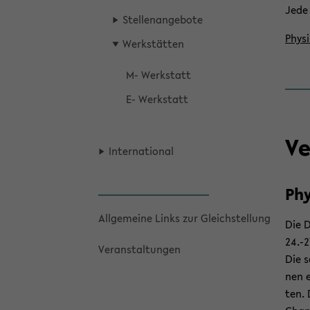
Jede 
Stel­len­an­ge­bo­te
Phy­s
Werk­stät­ten
M- Werk­statt
E- Werk­statt
Ve
In­ter­na­tio­nal
Phy
All­ge­mei­ne Links zur Gleich­stel­lung
Die D
24.-2
Ver­an­stal­tun­gen
Die s
nen e
ten. 