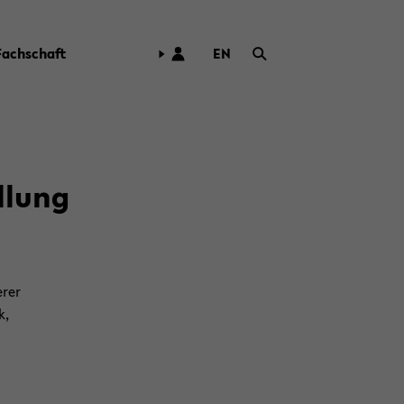
Fach­schaft
EN
ZUR
ENG­
LI­
SCHEN
SPRA­
CHE
l­lung
WECH­
SELN
­rer
k,