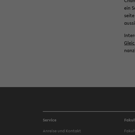
Chan­
ein S
sei­t
aus­s
In­te
Gleic
nan­z
Service
Fakul
An­rei­se und Kon­takt
Fa­kul