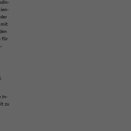
n­din­
i­en­
­der
g mit
 den
n für
s­
t
e In­
eit zu