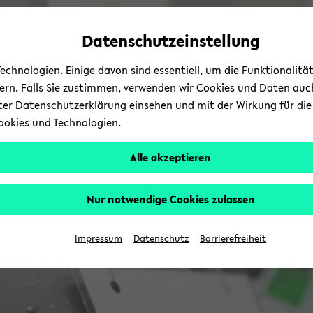
Automatische
zum
zum
zum
Inhaltswechsel
Hauptinhalt
Hauptmenü
Fußbereich
Datenschutzeinstellung
vermeiden
wechseln
wechseln
wechseln
chnologien. Einige davon sind essentiell, um die Funktionalit
sern. Falls Sie zustimmen, verwenden wir Cookies und Daten auc
nter
Datenschutzerklärung
einsehen und mit der Wirkung für die 
ookies und Technologien.
Alle akzeptieren
Nur notwendige Cookies zulassen
Impressum
Datenschutz
Barrierefreiheit