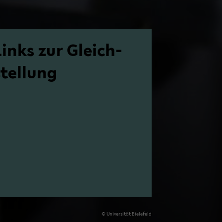
Links zur Gleich­
stel­lung
© Uni­ver­si­tät Bie­le­feld