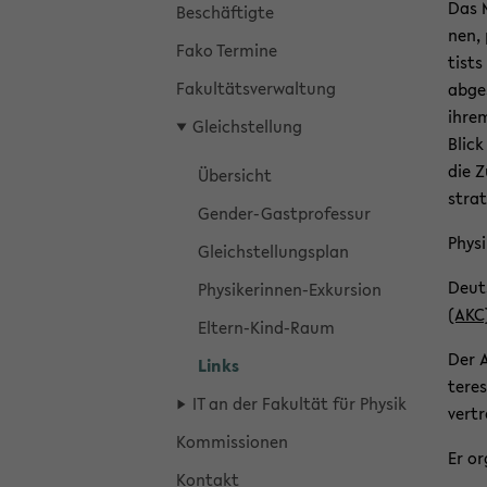
Das 
Be­schäf­tig­te
nen, 
Fako Ter­mi­ne
tists
Fa­kul­täts­ver­wal­tung
ab­ge
ihrem
Gleich­stel­lung
Blick 
die Z
Über­sicht
stra­t
Gender-​Gastprofessur
Phy­s
Gleich­stel­lungs­plan
Deut­
Physikerinnen-​Exkursion
(AKC
Eltern-​Kind-Raum
Der A
Links
ter­e
IT an der Fa­kul­tät für Phy­sik
ver­t
Kom­mis­sio­nen
Er or­
Kon­takt