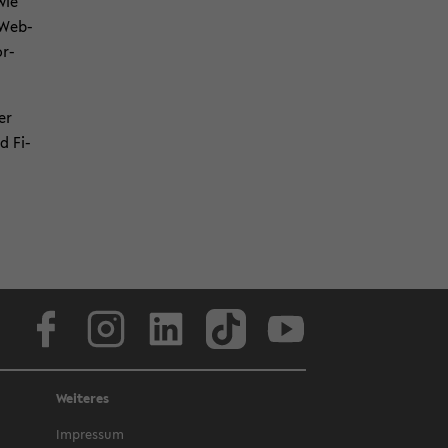
wie
f Web­
or­
er
d Fi­
Face­book
In­sta­gram
Lin­ke­dIn
Tik­Tok
You­tube
Weiteres
Im­pres­sum