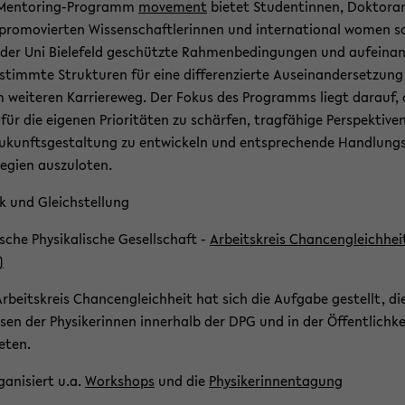
Mentoring-​Programm
mo­vement
bie­tet Stu­den­tin­nen, Dok­to­ra
pro­mo­vier­ten Wis­sen­schaft­le­rin­nen und in­ter­na­tio­nal women sc
 der Uni Bie­le­feld ge­schütz­te Rah­men­be­din­gun­gen und auf­ein­an
­stimm­te Struk­tu­ren für eine dif­fe­ren­zier­te Aus­ein­an­der­set­zun
 wei­te­ren Kar­rie­re­weg. Der Fokus des Pro­gramms liegt dar­auf,
für die ei­ge­nen Prio­ri­tä­ten zu schär­fen, trag­fä­hi­ge Per­spek­ti­ve
u­kunfts­ge­stal­tung zu ent­wi­ckeln und ent­spre­chen­de Hand­lung
e­gien aus­zu­lo­ten.
ik und Gleich­stel­lung
sche Phy­si­ka­li­sche Ge­sell­schaft -
Ar­beits­kreis Chan­cen­gleich­hei
)
r­beits­kreis Chan­cen­gleich­heit hat sich die Auf­ga­be ge­stellt, di
s­sen der Phy­si­ke­rin­nen in­ner­halb der DPG und in der Öf­fent­lich­k
re­ten.
ga­ni­siert u.a.
Work­shops
und die
Phy­si­ke­rin­nen­ta­gung