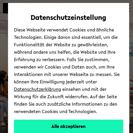
Automatische
zum
zum
zum
Inhaltswechsel
Hauptinhalt
Hauptmenü
Fußbereich
Datenschutzeinstellung
vermeiden
wechseln
wechseln
wechseln
Diese Webseite verwendet Cookies und ähnliche
Technologien. Einige davon sind essentiell, um die
Funktionalität der Website zu gewährleisten,
während andere uns helfen, die Website und Ihre
Erfahrung zu verbessern. Falls Sie zustimmen,
verwenden wir Cookies und Daten auch, um Ihre
Be­wer­bung
Interaktionen mit unserer Webseite zu messen. Sie
können Ihre Einwilligung jederzeit unter
Datenschutzerklärung
einsehen und mit der
Wirkung für die Zukunft widerrufen. Auf der Seite
finden Sie auch zusätzliche Informationen zu den
verwendeten Cookies und Technologien.
Stu­
Alle akzeptieren
© Uni­ver­si­tät Bie­le­feld
die­