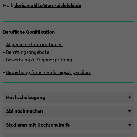
Mail:
doris.mahl­ke@uni-​bielefeld.de
Be­ruf­li­che Qua­li­fi­ka­ti­on
-
All­ge­mei­ne In­for­ma­tio­nen
-
Be­ra­tungs­an­ge­bo­te
-
Be­wer­bung & Zu­gangs­prü­fung
-
Be­wer­bung für ein Auf­stiegs­sti­pen­di­um
Hoch­schul­zu­gang
Abi nach­ma­chen
Stu­die­ren mit Hoch­schul­rei­fe