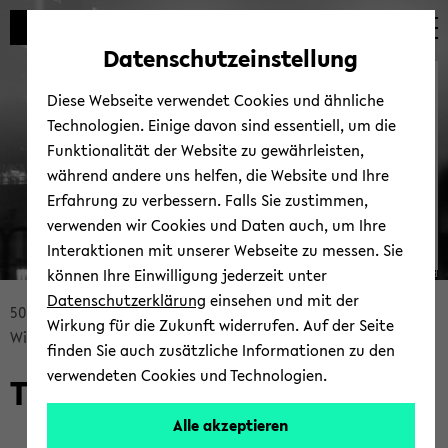
Automatische
skip
skip
skip
Inhaltswechsel
to
to
to
Datenschutzeinstellung
vermeiden
main
main
footer
Fünf­zig Jahre Uni­ver­si­tät
content
menu
Diese Webseite verwendet Cookies und ähnliche
Bie­le­feld 1969 - 2019
Technologien. Einige davon sind essentiell, um die
Funktionalität der Website zu gewährleisten,
während andere uns helfen, die Website und Ihre
Erfahrung zu verbessern. Falls Sie zustimmen,
verwenden wir Cookies und Daten auch, um Ihre
Interaktionen mit unserer Webseite zu messen. Sie
können Ihre Einwilligung jederzeit unter
© Uni­ver­si­tät Bie­le­feld
Datenschutzerklärung
einsehen und mit der
skip
50 Jahre Uni­ver­si­tät Bie­le­feld
Wirkung für die Zukunft widerrufen. Auf der Seite
breadcrumb
Wis­sen­schaft­li­ches Pro­gramm
Vor­trags­rei­he
finden Sie auch zusätzliche Informationen zu den
navigation
verwendeten Cookies und Technologien.
Trans­cen­ding Bounda­ries
to
main
Alle akzeptieren
content