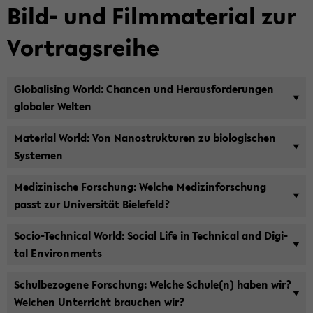
Bild- und Film­ma­te­ri­al zur
Vor­trags­rei­he
Glo­ba­li­sing World: Chan­cen und Her­aus­for­de­run­gen
glo­ba­ler Wel­ten
Ma­te­ri­al World: Von Na­no­struk­tu­ren zu bio­lo­gi­schen
Sys­te­men
Me­di­zi­ni­sche For­schung: Wel­che Me­di­zin­for­schung
passt zur Uni­ver­si­tät Bie­le­feld?
Socio-​Technical World: So­cial Life in Tech­ni­cal and Di­gi­
tal En­vi­ron­ments
Schul­be­zo­ge­ne For­schung: Wel­che Schu­le(n) haben wir?
Wel­chen Un­ter­richt brau­chen wir?