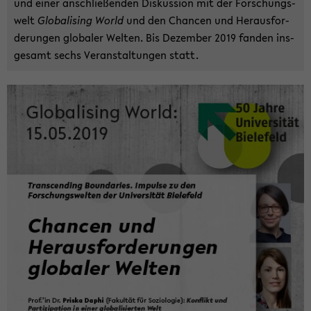
und einer an­schlie­ßen­den Dis­kus­si­on mit der For­schungs­
welt
Glo­ba­li­sing World
und den Chan­cen und Her­aus­for­
de­run­gen glo­ba­ler Wel­ten. Bis De­zem­ber 2019 fan­den ins­
ge­samt sechs Ver­an­stal­tun­gen statt.