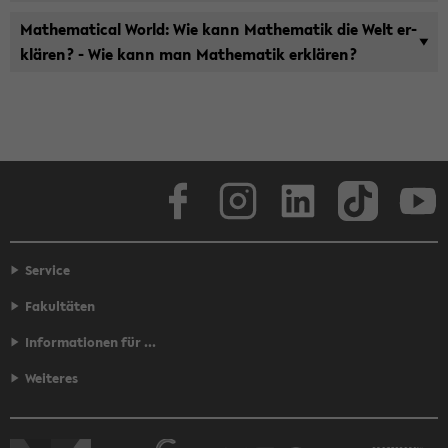
Ma­the­ma­ti­cal World: Wie kann Ma­the­ma­tik die Welt er­
klä­ren? - Wie kann man Ma­the­ma­tik er­klä­ren?
Face­book
In­sta­gram
Lin­ke­dIn
Tik­Tok
You
Service
Fakultäten
Informationen für ...
Weiteres