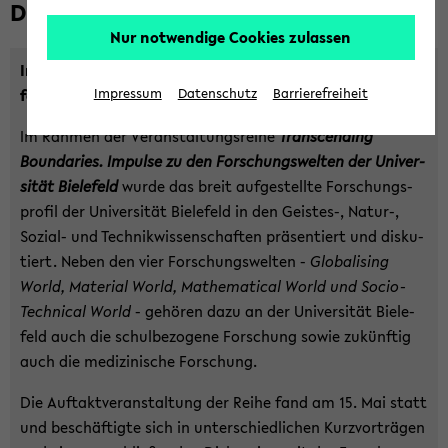
Die Vor­trags­rei­he in Bil­dern
Nur notwendige Cookies zulassen
Im­pul­se zu den For­schungs­wel­ten der Uni­ver­si­tät Bie­le­
feld
Impressum
Datenschutz
Barrierefreiheit
Im Rah­men der Ver­an­stal­tungs­rei­he
Trans­cen­ding
Bounda­ries. Im­pul­se zu den For­schungs­wel­ten der Uni­ver­
si­tät Bie­le­feld
wurde das breit auf­ge­stell­te For­schungs­
pro­fil der Uni­ver­si­tät Bie­le­feld in den Geistes-​, Natur-​,
Sozial-​ und Tech­nik­wis­sen­schaf­ten prä­sen­tiert und dis­ku­
tiert. Neben den vier For­schungs­wel­ten -
Glo­ba­li­sing
World, Ma­te­ri­al World, Ma­the­ma­ti­cal World und Socio-​
Technical World
- ge­hö­ren dazu an der Uni­ver­si­tät Bie­le­
feld auch die schul­be­zo­ge­ne For­schung sowie zu­künf­tig
auch die me­di­zi­ni­sche For­schung.
Die Auf­takt­ver­an­stal­tung der Reihe fand am 15. Mai statt
und be­schäf­tig­te sich in un­ter­schied­li­chen Kurz­vor­trä­gen