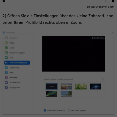
Ein­stel­lun­gen von Zoom
2) Öff­nen Sie die Ein­stel­lun­gen über das klei­ne Zahnrad-​Icon,
unter Ihrem Pro­fil­bild rechts oben in Zoom.