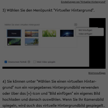
Ein­stel­lun­gen von "Vir­tu­el­ler Hin­ter­grund"
3) Wäh­len Sie den Me­nü­punkt "Vir­tu­el­ler Hin­ter­grund".
Bild hin­zu­fü­gen
4) Sie kön­nen unter "Wäh­len Sie einen vir­tu­el­len Hin­ter­
grund" nun ein vor­ge­ge­be­nes Hin­ter­grund­bild ver­wen­den
oder über das [+]-Icon und "Bild ein­fü­gen" ein ei­ge­nes Bild
hoch­la­den und da­nach aus­wäh­len. Wenn Sie Ihr Ka­me­ra­bild
spie­geln, wird auch das vir­tu­el­le Hin­ter­grund­bild ge­spie­gelt.