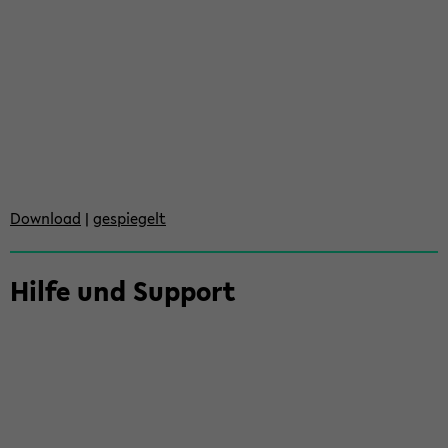
Down­load
|
ge­spie­gelt
Hilfe und Sup­port