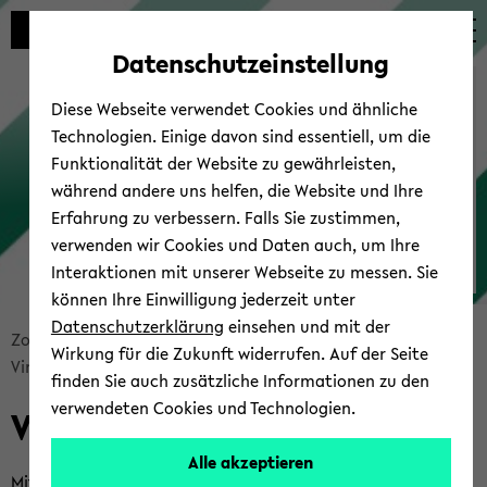
Automatische
zum
zum
zum
Inhaltswechsel
Hauptinhalt
Hauptmenü
Fußbereich
Datenschutzeinstellung
vermeiden
wechseln
wechseln
wechseln
Campus-​Support
Diese Webseite verwendet Cookies und ähnliche
Technologien. Einige davon sind essentiell, um die
Funktionalität der Website zu gewährleisten,
während andere uns helfen, die Website und Ihre
Erfahrung zu verbessern. Falls Sie zustimmen,
verwenden wir Cookies und Daten auch, um Ihre
Interaktionen mit unserer Webseite zu messen. Sie
Zoom
können Ihre Einwilligung jederzeit unter
Datenschutzerklärung
einsehen und mit der
Bread­
Zoom
Über­blick & FAQ
Teil­neh­men
Wirkung für die Zukunft widerrufen. Auf der Seite
crumb
Vir­tu­el­ler Hin­ter­grund
Zu­rück zum Campus-​Support
finden Sie auch zusätzliche Informationen zu den
über­
verwendeten Cookies und Technologien.
Vir­tu­el­ler Hin­ter­grund
sprin­
gen
Alle akzeptieren
und
Mit einem vir­tu­el­len Hin­ter­grund kön­nen Sie in einem Zoom-​