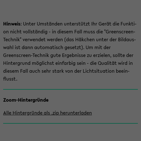
Hin­weis
: Unter Um­stän­den un­ter­stützt Ihr Gerät die Funk­ti­
on nicht voll­stän­dig - in die­sem Fall muss die "Greenscreen-​
Technik" ver­wen­det wer­den (das Häk­chen unter der Bild­aus­
wahl ist dann au­to­ma­tisch ge­setzt). Um mit der
Greenscreen-​Technik gute Er­geb­nis­se zu er­zie­len, soll­te der
Hin­ter­grund mög­lichst ein­far­big sein - die Qua­li­tät wird in
die­sem Fall auch sehr stark von der Licht­si­tua­ti­on be­ein­
flusst.
Zum
Zoom-​Hintergründe
Haupt­
in­
Alle Hin­ter­grün­de als .zip her­un­ter­la­den
halt
der
Sek­
ti­