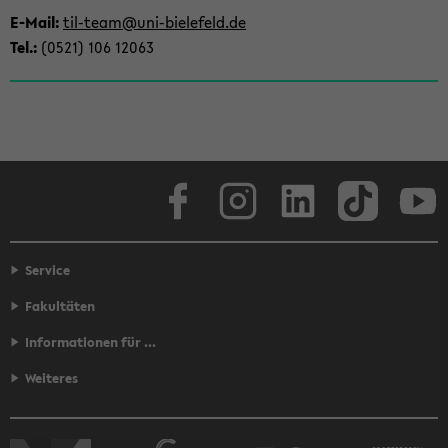
E-​Mail:
til-​team@uni-​bielefeld.de
Tel.:
(0521) 106 12063
Face­book
In­sta­gram
Lin­ke­dIn
Tik­Tok
You
Service
Fakultäten
Informationen für ...
Weiteres