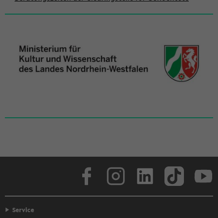
in­
halt
der
Sek­
ti­
on
wech­
seln
Face­book
In­sta­gram
Lin­ke­dIn
Tik­Tok
You
Service