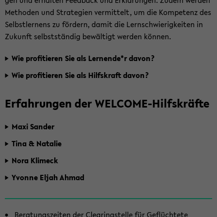
gen und er­hal­ten Feed­back und Er­klä­run­gen. Zudem wer­den
Me­tho­den und Stra­te­gien ver­mit­telt, um die Kom­pe­tenz des
Selbst­ler­nens zu för­dern, damit die Lern­schwie­rig­kei­ten in
Zu­kunft selbst­stän­dig be­wäl­tigt wer­den kön­nen.
Wie pro­fi­tie­ren Sie als Ler­nen­de*r davon?
Wie pro­fi­tie­ren Sie als Hilfs­kraft davon?
Er­fah­run­gen der WELCOME-​Hilfskräfte
Maxi San­der
Tina & Na­ta­lie
Nora Kli­meck
Yvonne Eljah Ahmad
Zum
Be­ra­tungs­zei­ten der Clea­ring­stel­le für Ge­flüch­te­te
Haupt­