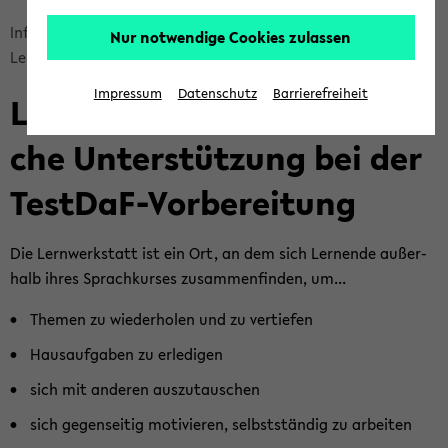
skip
In­for­ma­tio­nen für Ge­flüch­te­te
Wel­co­me
Nur notwendige Cookies zulassen
breadcrumb
Lern­werk­statt
navigation
Impressum
Datenschutz
Barrierefreiheit
Lern­werk­statt: Sprach­li­
to
main
che Un­ter­stüt­zung bei der
content
TestDaF-​Vorbereitung
Die Lern­werk­statt ist ein Ort, an dem sich Ler­nen­de au­ßer­
halb ihres Sprach­kur­ses zu­sam­men­fin­den, um...
The­men zu wie­der­ho­len und zu ver­tie­fen
Haus­auf­ga­ben zu er­le­di­gen
sich mit an­de­ren aus­zu­tau­schen
sich ge­gen­sei­tig mo­ti­vie­ren, selbst­stän­dig zu ar­bei­ten