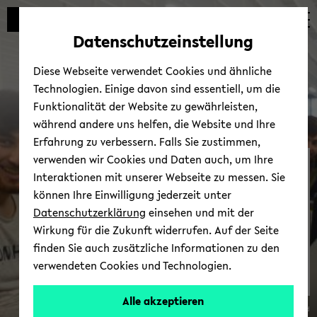
Automatische
zum
zum
zum
Inhaltswechsel
Hauptinhalt
Hauptmenü
Fußbereich
Datenschutzeinstellung
vermeiden
wechseln
wechseln
wechseln
Diese Webseite verwendet Cookies und ähnliche
Technologien. Einige davon sind essentiell, um die
Funktionalität der Website zu gewährleisten,
während andere uns helfen, die Website und Ihre
Erfahrung zu verbessern. Falls Sie zustimmen,
verwenden wir Cookies und Daten auch, um Ihre
In­for­ma­tio­nen für Ge­
Interaktionen mit unserer Webseite zu messen. Sie
flüch­te­te
können Ihre Einwilligung jederzeit unter
Datenschutzerklärung
einsehen und mit der
Wirkung für die Zukunft widerrufen. Auf der Seite
finden Sie auch zusätzliche Informationen zu den
verwendeten Cookies und Technologien.
zur Über­sicht
Alle akzeptieren
© Uni­ver­si­tät Bie­le­feld