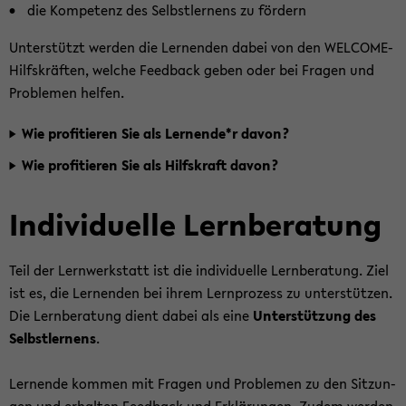
die Kom­pe­tenz des Selbst­ler­nens zu för­dern
Un­ter­stützt wer­den die Ler­nen­den dabei von den WELCOME-​
Hilfskräften, wel­che Feed­back geben oder bei Fra­gen und
Pro­ble­men hel­fen.
Wie pro­fi­tie­ren Sie als Ler­nen­de*r davon?
Wie pro­fi­tie­ren Sie als Hilfs­kraft davon?
In­di­vi­du­el­le Lern­be­ra­tung
Teil der Lern­werk­statt ist die in­di­vi­du­el­le Lern­be­ra­tung. Ziel
ist es, die Ler­nen­den bei ihrem Lern­pro­zess zu un­ter­stüt­zen.
Die Lern­be­ra­tung dient dabei als eine
Un­ter­stüt­zung des
Selbst­ler­nens
.
Ler­nen­de kom­men mit Fra­gen und Pro­ble­men zu den Sit­zun­