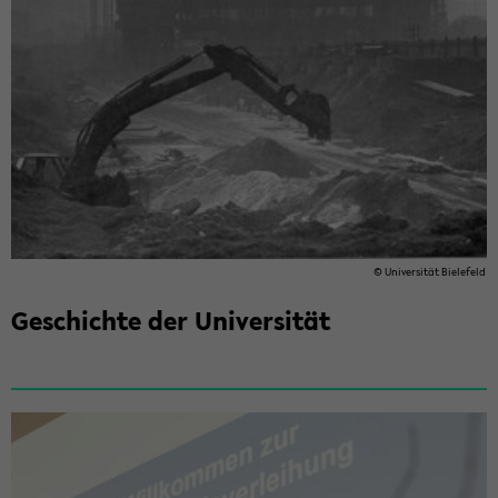
© Uni­ver­si­tät Bie­le­feld
Ge­schich­te der Uni­ver­si­tät