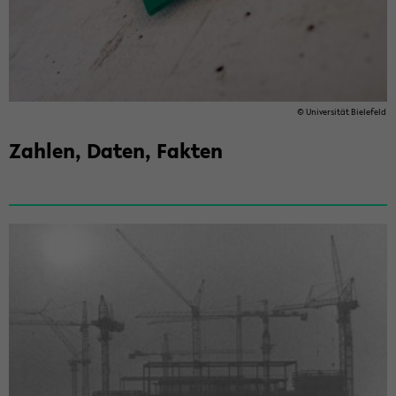
© Uni­ver­si­tät Bie­le­feld
Zah­len, Daten, Fak­ten