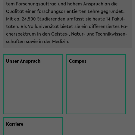
tem For­schungs­auf­trag und hohem An­spruch an die
Qua­li­tät einer for­schungs­ori­en­tier­ten Lehre ge­grün­det.
Mit ca. 24.500 Stu­die­ren­den um­fasst sie heute 14 Fa­kul­
tä­ten. Als Voll­uni­ver­si­tät bie­tet sie ein dif­fe­ren­zier­tes Fä­
cher­spek­trum in den Geistes-​, Natur-​ und Tech­nik­wis­sen­
schaf­ten sowie in der Me­di­zin.
Unser An­spruch
Cam­pus
Kar­rie­re