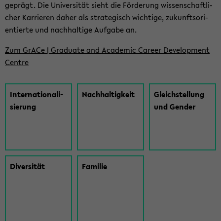
ge­prägt. Die Uni­ver­si­tät sieht die För­de­rung wis­sen­schaft­li­
cher Kar­rie­ren daher als stra­te­gisch wich­ti­ge, zu­kunfts­ori­
en­tier­te und nach­hal­ti­ge Auf­ga­be an.
Zum GrACe | Gra­dua­te and Aca­de­mic Ca­re­er De­ve­lo­p­ment
Cent­re
In­ter­na­tio­na­li­
Nach­hal­tig­keit
Gleich­stel­lung
sie­rung
und Gen­der
Di­ver­si­tät
Fa­mi­lie