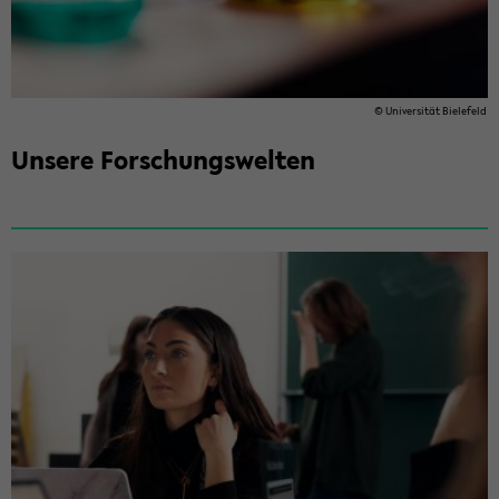
© Uni­ver­si­tät Bie­le­feld
Un­se­re For­schungs­wel­ten