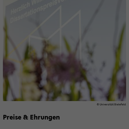
© Uni­ver­si­tät Bie­le­feld
Prei­se & Eh­run­gen