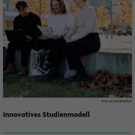
© Uni­ver­si­tät Bie­le­feld
In­no­va­ti­ves Stu­di­en­mo­dell