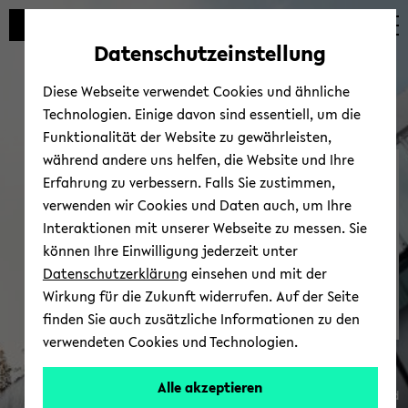
Automatische
zum
zum
zum
Inhaltswechsel
Hauptinhalt
Hauptmenü
Fußbereich
Datenschutzeinstellung
vermeiden
wechseln
wechseln
wechseln
Diese Webseite verwendet Cookies und ähnliche
Technologien. Einige davon sind essentiell, um die
Funktionalität der Website zu gewährleisten,
während andere uns helfen, die Website und Ihre
Wir leis­ten Bei­trä­ge für
Erfahrung zu verbessern. Falls Sie zustimmen,
eine le­bens­wer­te Zu­kunft.
verwenden wir Cookies und Daten auch, um Ihre
Interaktionen mit unserer Webseite zu messen. Sie
können Ihre Einwilligung jederzeit unter
Datenschutzerklärung
einsehen und mit der
Wirkung für die Zukunft widerrufen. Auf der Seite
finden Sie auch zusätzliche Informationen zu den
Zu un­se­rem An­spruch
verwendeten Cookies und Technologien.
Alle akzeptieren
© Uni­ver­si­tät Bie­le­feld