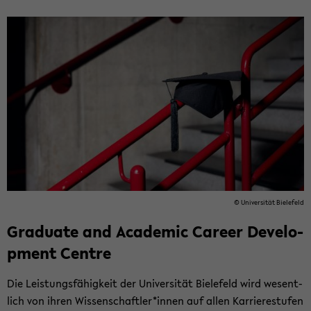
© Uni­ver­si­tät Bie­le­feld
Gra­dua­te and Aca­de­mic Ca­re­er De­ve­lo­
p­ment Cent­re
Die Leis­tungs­fä­hig­keit der Uni­ver­si­tät Bie­le­feld wird we­sent­
lich von ihren Wis­sen­schaft­ler*innen auf allen Kar­rie­re­stu­fen