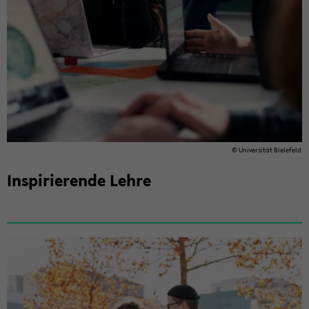
© Uni­ver­si­tät Bie­le­feld
In­spi­rie­ren­de Lehre