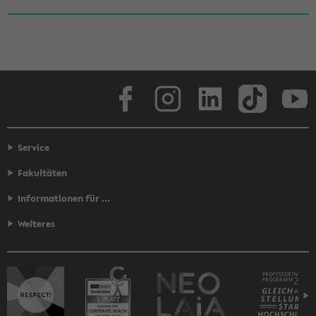
Face­book
In­sta­gram
Lin­ke­dIn
Tik­Tok
You
Service
Fakultäten
Informationen für ...
Weiteres