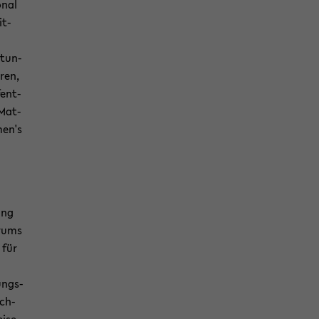
­nal
it­
­tun­
­ren,
fent­
 Mat­
men's
hung
­trums
 für
hungs­
ech­