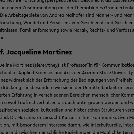
heo­rie. Ihre For­schungs­per­spek­ti­ve auf Ge­schlecht als Exis­ten­z­we
 in engem Zu­sam­men­hang mit der The­ma­tik des Gra­du­ier­ten­ko
 Die Ar­beits­ge­bie­te von An­drea Mai­ho­fer sind Männer-​ und Männ
­for­schung, Wan­del und Per­sis­tenz von Ge­schlecht und Ge­schlec
ält­nis­sen, Fa­mi­li­en­for­schung sowie Moral-​, Rechts-​ und Ver­fas­
rie.
f. Jac­que­line Mar­ti­nez
ue­line Mar­ti­nez
(sie/er/they) ist Pro­fes­sor*in für Kom­mu­ni­ka­ti­
chool of Ap­p­lied Sci­en­ces and Arts der Ari­zo­na State Uni­ver­si­ty.
i­nez wid­met sich der Er­for­schung der Be­din­gun­gen von Frei­heit
r­drü­ckung – ins­be­son­de­re wie sie in der Un­mit­tel­bar­keit un­se­re
er­ten Er­fah­rung in ver­schie­de­nen Be­rei­chen mensch­li­cher Kom­m
­on so­wohl auf­recht­erhal­ten als auch un­ter­gra­ben wer­den und w
­zi­fi­schen so­zia­len, kul­tu­rel­len und his­to­ri­schen Struk­tu­ren ver­
sind. Dr. Mar­ti­nez un­ter­sucht Kul­tur in ihrer kom­mu­ni­ka­ti­ven Ma
­ti­on, mit be­son­de­rem In­ter­es­se daran, wie in­ter­kul­tu­rel­le, in­ter
pa­le und zwi­schen­mensch­li­che Be­zie­hun­gen die Mög­lich­kei­ten 