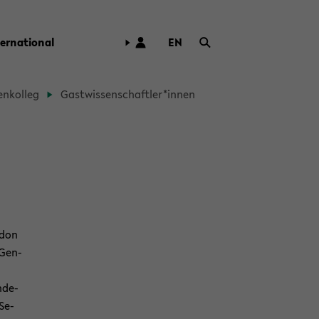
ter­na­tio­nal
EN
ZUR
ENG­
LI­
en­kol­leg
Gast­wis­sen­schaft­ler*innen
SCHEN
SPRA­
CHE
WECH­
SELN
n­don
 Gen­
n­de­
 Se­