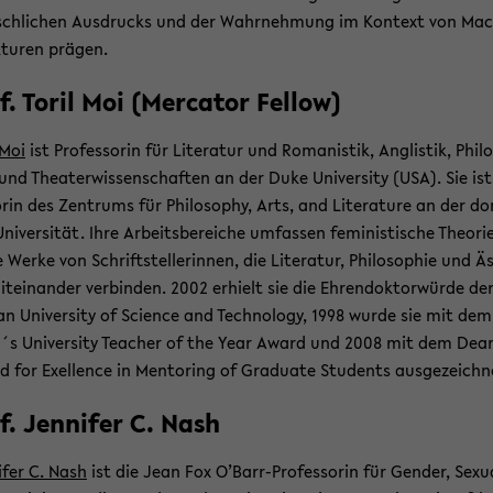
ch­li­chen Aus­drucks und der Wahr­neh­mung im Kon­text von Ma
­tu­ren prä­gen.
f. Toril Moi (Mer­ca­tor Fel­low)
 Moi
ist Pro­fes­so­rin für Li­te­ra­tur und Ro­ma­nis­tik, An­glis­tik, Phi­lo
und Thea­ter­wis­sen­schaf­ten an der Duke Uni­ver­si­ty (USA). Sie ist
o­rin des Zen­trums für Phi­lo­so­phy, Arts, and Li­te­ra­tu­re an der dor
i­ver­si­tät. Ihre Ar­beits­be­rei­che um­fas­sen fe­mi­nis­ti­sche Theo­ri
 Werke von Schrift­stel­le­rin­nen, die Li­te­ra­tur, Phi­lo­so­phie und Ä
it­ein­an­der ver­bin­den. 2002 er­hielt sie die Eh­ren­dok­tor­wür­de de
­an Uni­ver­si­ty of Sci­ence and Tech­no­lo­gy, 1998 wurde sie mit dem
s Uni­ver­si­ty Tea­cher of the Year Award und 2008 mit dem Dea
 for Exel­lence in Men­to­ring of Gra­dua­te Stu­dents aus­ge­zeich­n
f. Jen­ni­fer C. Nash
i­fer C. Nash
ist die Jean Fox O’Barr-​Professorin für Gen­der, Se­xua­l