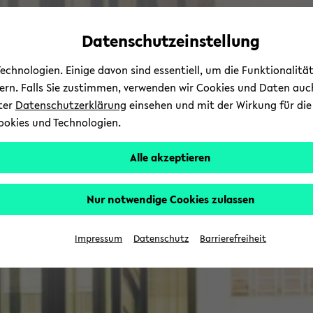
Automatische
skip
skip
skip
Inhaltswechsel
to
to
to
Datenschutzeinstellung
vermeiden
main
main
footer
content
menu
chnologien. Einige davon sind essentiell, um die Funktionalit
sern. Falls Sie zustimmen, verwenden wir Cookies und Daten auc
nter
Datenschutzerklärung
einsehen und mit der Wirkung für die 
ookies und Technologien.
Alle akzeptieren
Nur notwendige Cookies zulassen
Impressum
Datenschutz
Barrierefreiheit