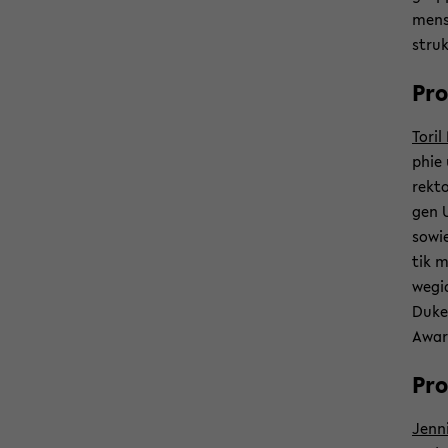
mens
struk
Pro
Toril
phie 
rek­t
gen Un
sowie
tik m
we­gi
Duke´
Award
Pro
Jen­n