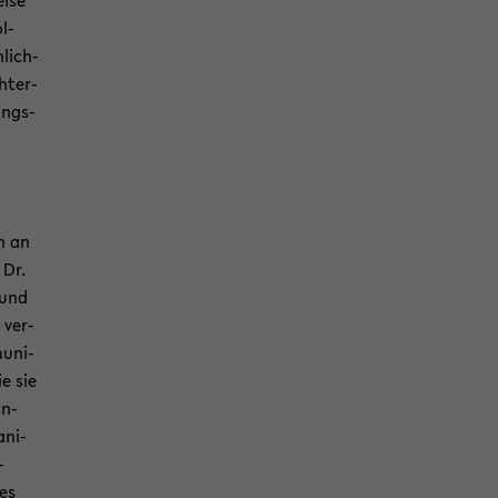
i­se
l­
­lich­
h­ter­
sungs­
on an
 Dr.
 und
r ver­
u­ni­
ie sie
an­
­ni­
­
des