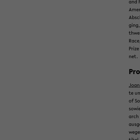
and F
Ame­r
Absch
ging,
thwes
Race,
Prize
net.
Pro
Joan
te un
of So
sowie
arch 
aus­g
we­ge
ti­kel