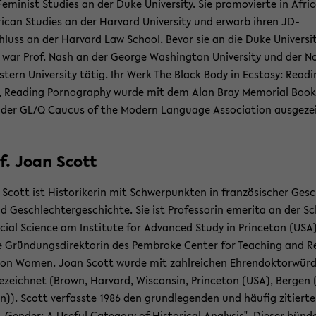
e­mi­nist Stu­dies an der Duke Uni­ver­si­ty. Sie pro­mo­vier­te in Af­ri­
i­can Stu­dies an der Har­vard Uni­ver­si­ty und er­warb ihren JD-​
luss an der Har­vard Law School. Bevor sie an die Duke Uni­ver­si­
 war Prof. Nash an der Ge­or­ge Wa­shing­ton Uni­ver­si­ty und der N
­tern Uni­ver­si­ty tätig. Ihr Werk The Black Body in Ec­sta­sy: Rea­d
 Rea­ding Por­no­gra­phy wurde mit dem Alan Bray Me­mo­ri­al Book
 der GL/Q Cau­cus of the Mo­dern Lan­guage As­so­cia­ti­on aus­ge­ze
f. Joan Scott
 Scott
ist His­to­ri­ke­rin mit Schwer­punk­ten in fran­zö­si­scher Ge­s
d Ge­schlech­ter­ge­schich­te. Sie ist Pro­fes­so­rin eme­ri­ta an der S
­cial Sci­ence am In­sti­tu­te for Ad­van­ced Study in Prince­ton (USA
 Grün­dungs­di­rek­to­rin des Pem­bro­ke Cen­ter for Tea­ching and Re
on Women. Joan Scott wurde mit zahl­rei­chen Eh­ren­dok­tor­wür­
e­zeich­net (Brown, Har­vard, Wis­con­sin, Prince­ton (USA), Ber­gen
n)). Scott ver­fass­te 1986 den grund­le­gen­den und häu­fig zi­tier­t
 „Gen­der: A Use­ful Ca­te­go­ry of His­to­ri­cal Ana­ly­sis". Die­ser bün­d