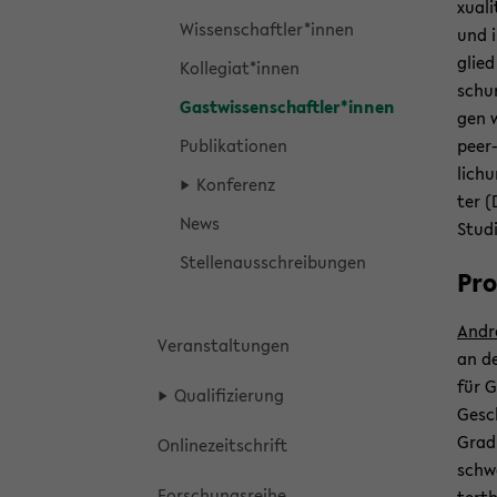
xua­l
Wis­sen­schaft­ler*innen
und i
glied
Kol­le­gi­at*innen
schun
Gast­wis­sen­schaft­ler*innen
gen w
Pu­bli­ka­tio­nen
peer-
li­ch
Kon­fe­renz
ter (
News
Stu­di
Stel­len­aus­schrei­bun­gen
Pro
An­dr
Ver­an­stal­tun­gen
an de
für G
Qua­li­fi­zie­rung
Ge­sc
Gradu
On­line­zeit­schrift
schwe
For­schungs­rei­he