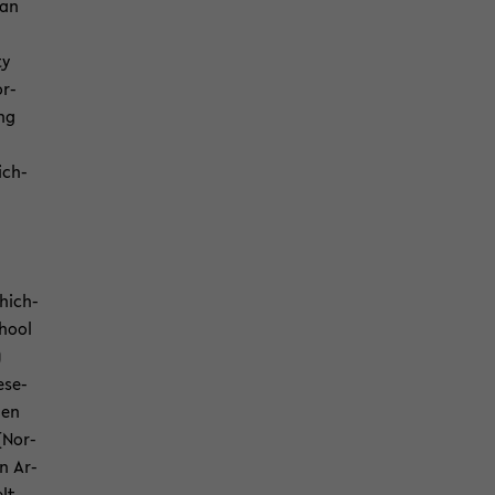
can
ty
or­
ing
ich­
chich­
chool
)
­se­
den
 (Nor­
en Ar­
elt