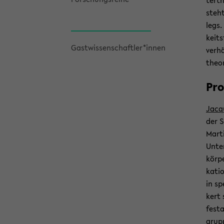
ter­t
steht
legs.
keits
Gast­wis­sen­schaft­ler*innen
ver­h
theo­
Pro
Jac­q
der S
Mar­t
Un­te
kör­p
ka­ti
in spe
kert 
fes­ta
grup­