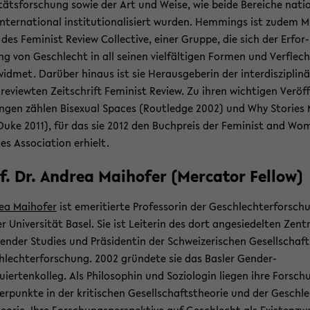
i­täts­for­schung sowie der Art und Weise, wie beide Be­rei­che na­tio
n­ter­na­tio­nal in­sti­tu­tio­na­li­siert wur­den. Hem­mings ist zudem M
 des Fe­mi­nist Re­view Collec­ti­ve, einer Grup­pe, die sich der Er­for­
g von Ge­schlecht in all sei­nen viel­fäl­ti­gen For­men und Ver­flech
id­met. Dar­über hin­aus ist sie Her­aus­ge­be­rin der in­ter­dis­zi­pli­nä
​reviewten Zeit­schrift Fe­mi­nist Re­view. Zu ihren wich­ti­gen Ver­öf­
un­gen zäh­len Bi­se­xu­al Spaces (Rout­ledge 2002) und Why Sto­ries
Duke 2011), für das sie 2012 den Buch­preis der Fe­mi­nist and Wo
es As­so­cia­ti­on er­hielt.
f. Dr. An­drea Mai­ho­fer (Mer­ca­tor Fel­low)
ea Mai­ho­fer
ist eme­ri­tier­te Pro­fes­so­rin der Ge­schlech­ter­for­sc
r Uni­ver­si­tät Basel. Sie ist Lei­te­rin des dort an­ge­sie­del­ten Zen
en­der Stu­dies und Prä­si­den­tin der Schwei­ze­ri­schen Ge­sell­schaft
hlech­ter­for­schung. 2002 grün­de­te sie das Bas­ler Gender-​
iertenkolleg. Als Phi­lo­so­phin und So­zio­lo­gin lie­gen ihre For­sc
r­punk­te in der kri­ti­schen Ge­sell­schafts­theo­rie und der Ge­schl