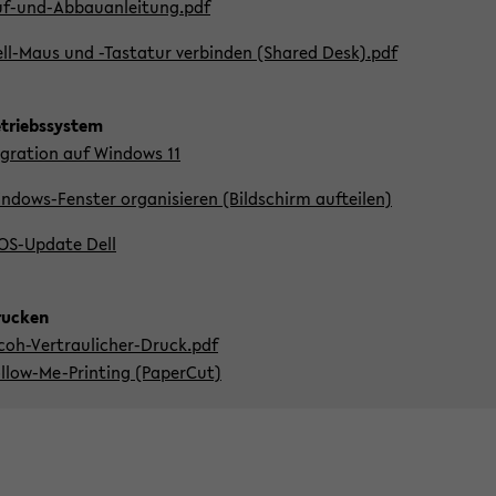
f-​und-Abbauanleitung.pdf
ll-​Maus und -​Tastatur ver­bin­den (Shared Desk).pdf
­triebs­sys­tem
­gra­ti­on auf Win­dows 11
ndows-​Fenster or­ga­ni­sie­ren (Bild­schirm auf­tei­len)
OS-​Update Dell
u­cken
coh-​Vertraulicher-Druck.pdf
llow-​Me-Printing (Pa­per­Cut)