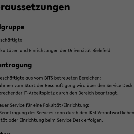
r­aus­set­zun­gen
l­grup­pe
­schäf­tig­te
­kul­tä­ten und Ein­rich­tun­gen der Uni­ver­si­tät Bie­le­feld
an­tra­gung
e­schäf­tig­te aus vom BITS be­treue­ten Be­rei­chen:
h­men vom Start der Be­schäf­ti­gung wird über den Ser­vice Desk 
pre­chen­der IT-​Arbeitsplatz durch den Be­reich be­an­tragt.
euer Ser­vice für eine Fa­kul­tät/Ein­rich­tung:
Be­an­tra­gung des Ser­vices kann durch den IKM-​Verantwortliche
l­tät oder Ein­rich­tung beim Ser­vice Desk er­fol­gen.