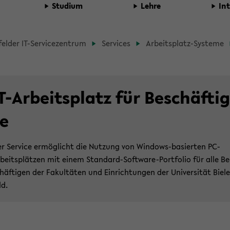
Stu­di­um
Lehre
In­
e­fel­der IT-​Servicezentrum
Ser­vices
Arbeitsplatz-​Systeme
dcrumb
gation
T-​Arbeitsplatz für Be­schäf­tig
ent
te
r Ser­vice er­mög­licht die Nut­zung von Windows-​basierten PC-​
beitsplätzen mit einem Standard-​Software-Portfolio für alle Be
häf­ti­gen der Fa­kul­tä­ten und Ein­rich­tun­gen der Uni­ver­si­tät Bie­le
ld.