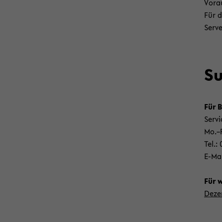
Vor­a
Für d
Serve
Su
Für B
Ser­v
Mo.–F
Tel.:
E-​Ma
Für we
De­ze