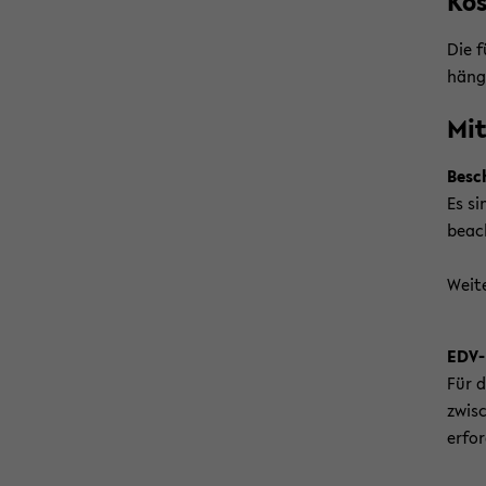
Kos
Die f
hän­g
Mit
Be­sch
Es sin
be­ac
Wei­t
EDV-
Für d
zwi­s
er­for