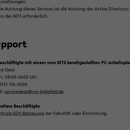
us­set­zun­gen:
ie Nut­zung die­ses Ser­vices ist die Nut­zung des Ac­ti­ve Directory-​
rs des BITS er­for­der­lich.
p­port
e­schäf­tig­te mit einem vom BITS be­reit­ge­stell­ten PC-​Arbeitspl
ice Desk
r. 08:00–16:00 Uhr
 0521 106-​6000
il:
ser­vi­ce­desk@uni-​bielefeld.de
i­te­re Be­schäf­tig­te
n­tra­le EDV-​Betreuung
der Fa­kul­tät oder Ein­rich­tung.