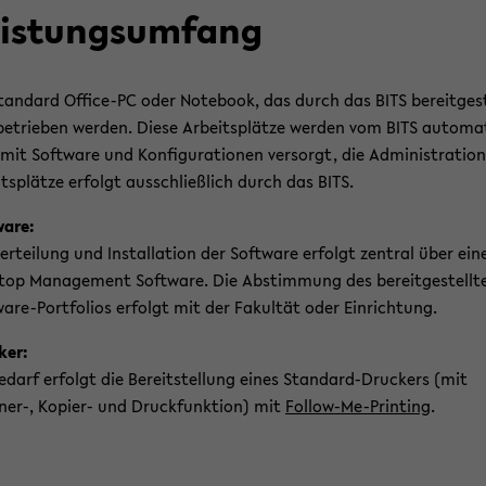
is­tungs­um­fang
tan­dard Office-​PC oder Note­book, das durch das BITS be­reit­ge­s
e­trie­ben wer­den. Diese Ar­beits­plät­ze wer­den vom BITS au­to­ma­
 mit Soft­ware und Kon­fi­gu­ra­tio­nen ver­sorgt, die Ad­mi­nis­tra­ti­o
its­plät­ze er­folgt aus­schließ­lich durch das BITS.
ware:
er­tei­lung und In­stal­la­ti­on der Soft­ware er­folgt zen­tral über ein
top Ma­nage­ment Soft­ware. Die Ab­stim­mung des be­reit­ge­stell­t
are-​Portfolios er­folgt mit der Fa­kul­tät oder Ein­rich­tung.
ker:
e­darf er­folgt die Be­reit­stel­lung eines Standard-​Druckers (mit
er-​, Kopier-​ und Druck­funk­ti­on) mit
Follow-​Me-Printing
.