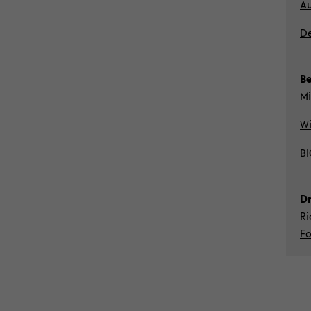
Au
De
Be
Mi
Wi
BI
Dr
Ri
Fo