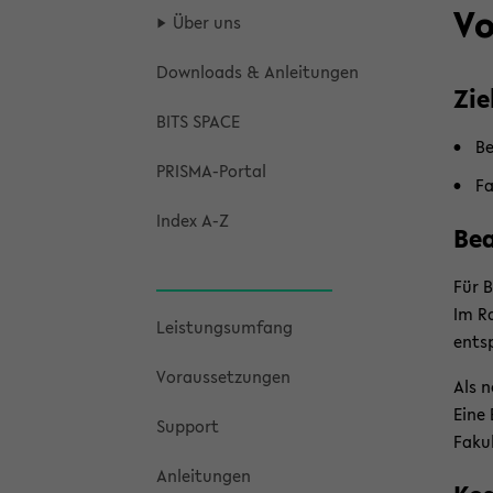
Vo
Über uns
Down­loads & An­lei­tun­gen
Zie
BITS SPACE
Be
PRISMA-​Portal
Fa
Index A-Z
Be­
Für B
Im Ra
Leis­tungs­um­fang
ent­s
Vor­aus­set­zun­gen
Als n
Eine 
Sup­port
Fa­ku
An­lei­tun­gen