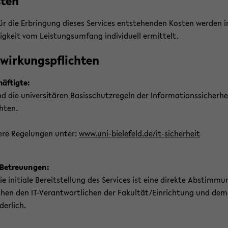
­ten
ür die Er­brin­gung die­ses Ser­vices ent­ste­hen­den Kos­ten wer­den 
ig­keit vom Leis­tungs­um­fang in­di­vi­du­ell er­mit­telt.
­wir­kungs­pflich­ten
äf­tig­te:
d die uni­ver­si­tä­ren
Ba­sis­schutz­re­geln der In­for­ma­ti­ons­si­cher­he
h­ten.
e­re Re­ge­lun­gen unter:
www.uni-​bielefeld.de/it-​sicherheit
​Betreuungen:
ie in­itia­le Be­reit­stel­lung des Ser­vices ist eine di­rek­te Ab­stim­m
chen den IT-​Verantwortlichen der Fa­kul­tät/Ein­rich­tung und dem
­der­lich.