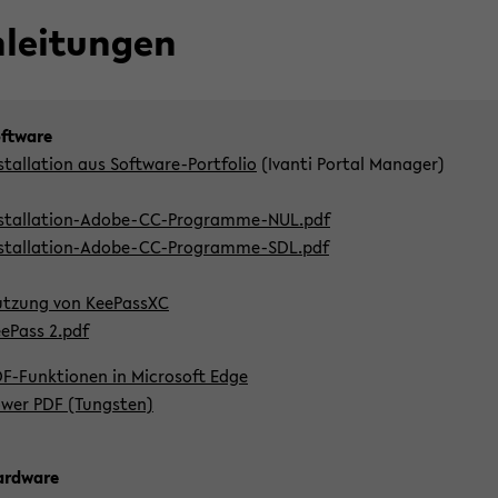
­lei­tun­gen
ft­ware
­stal­la­ti­on aus Software-​Portfolio
(Ivan­ti Por­tal Ma­na­ger)
stallation-​Adobe-CC-Programme-NUL.pdf
stallation-​Adobe-CC-Programme-SDL.pdf
t­zung von Kee­Pas­sXC
e­Pass 2.pdf
F-​Funktionen in Mi­cro­soft Edge
wer PDF (Tungs­ten)
rd­ware