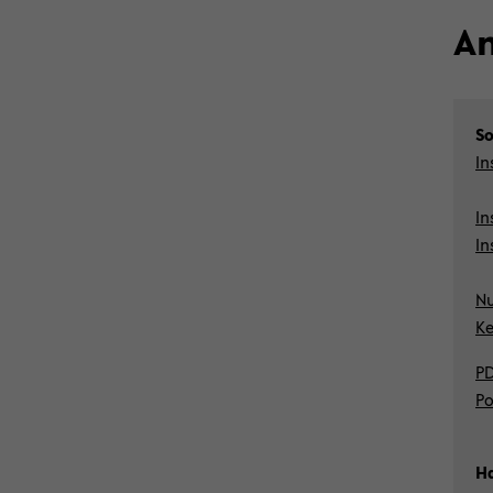
An
So
In
In
In
Nu
Ke
PD
Po
Ha