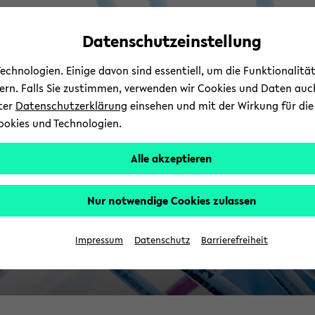
Automatische
skip
skip
skip
Inhaltswechsel
to
to
to
Datenschutzeinstellung
B
vermeiden
main
main
footer
content
menu
chnologien. Einige davon sind essentiell, um die Funktionalit
sern. Falls Sie zustimmen, verwenden wir Cookies und Daten auc
nter
Datenschutzerklärung
einsehen und mit der Wirkung für die 
ookies und Technologien.
Alle akzeptieren
Nur notwendige Cookies zulassen
Impressum
Datenschutz
Barrierefreiheit