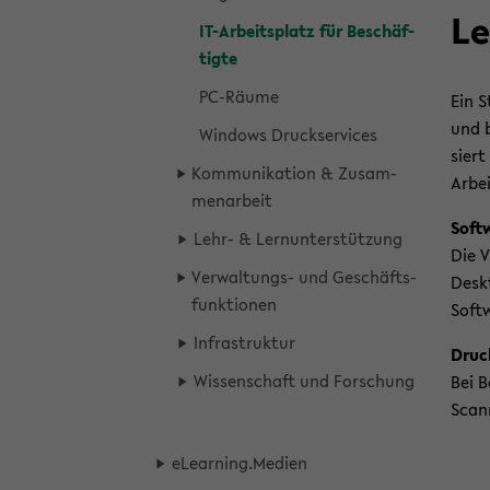
Le
IT-​Arbeitsplatz für Be­schäf­
tig­te
PC-​Räume
Ein S
und b
Win­dows Druck­ser­vices
siert
Kom­mu­ni­ka­ti­on & Zu­sam­
Ar­be
men­ar­beit
Soft­
Lehr- & Lern­un­ter­stüt­zung
Die V
Verwaltungs-​ und Ge­schäfts­
Desk­
funk­tio­nen
Softw
In­fra­struk­tur
Dru­c
Wis­sen­schaft und For­schung
Bei B
Scann
eLear­ning.Me­di­en