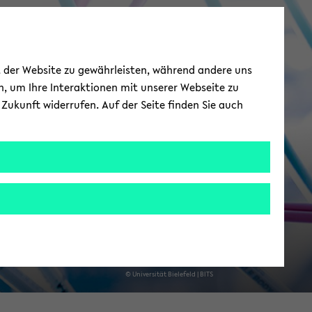
ie­le­fel­der IT-​
ät der Website zu gewährleisten, während andere uns
Servicezentrum
h, um Ihre Interaktionen mit unserer Webseite zu
Zukunft widerrufen. Auf der Seite finden Sie auch
© Uni­ver­si­tät Bie­le­feld | BITS