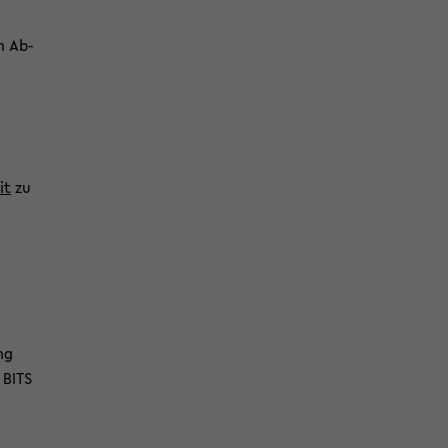
in Ab­
it
zu
ung
 BITS