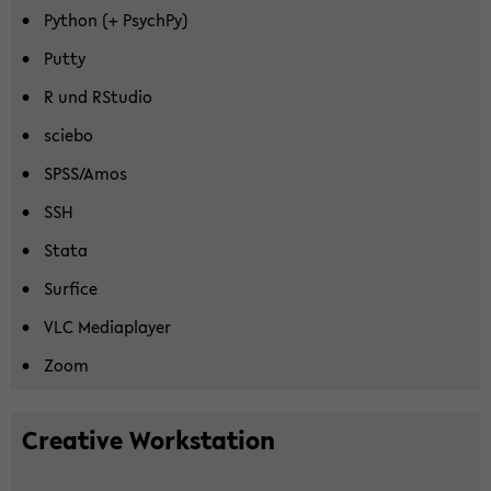
Py­thon (+ Psych­Py)
Putty
R und RStu­dio
scie­bo
SPSS/Amos
SSH
Stata
Sur­fice
VLC Me­dia­play­er
Zoom
Crea­ti­ve Work­sta­tion