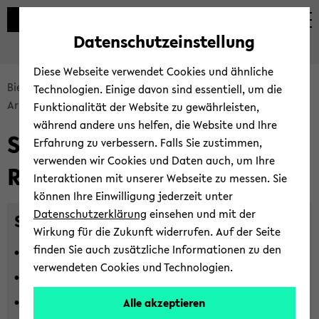
Automatische
zum
zum
zum
Inhaltswechsel
Hauptinhalt
Hauptmenü
Fußbereich
Datenschutzeinstellung
vermeiden
wechseln
wechseln
wechseln
Diese Webseite verwendet Cookies und ähnliche
Bread­
Bie­le­fel­der IT-​Servicezentrum
Ser­vices
Technologien. Einige davon sind essentiell, um die
crumb
Arbeitsplatz-​Systeme
PC-​Räume
Funktionalität der Website zu gewährleisten,
über­
während andere uns helfen, die Website und Ihre
Soft­ware­aus­stat­tung PC-​
sprin­
Erfahrung zu verbessern. Falls Sie zustimmen,
gen
verwenden wir Cookies und Daten auch, um Ihre
Räume
und
Interaktionen mit unserer Webseite zu messen. Sie
zum
können Ihre Einwilligung jederzeit unter
Haupt­
Datenschutzerklärung
einsehen und mit der
Stan­dard Windows-​PC
me­
Wirkung für die Zukunft widerrufen. Auf der Seite
nü
finden Sie auch zusätzliche Informationen zu den
Atlas.Ti (Li­zenz muss selbst mit­ge­bracht wer­den)
wech­
verwendeten Cookies und Technologien.
Au­da­ci­ty
seln
Ci­ta­vi
Alle akzeptieren