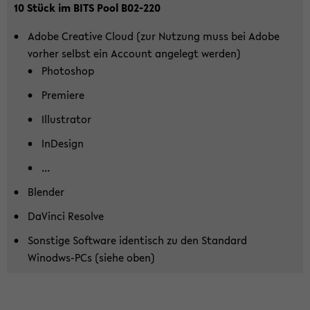
10 Stück im BITS Pool B02-​220
Adobe Crea­ti­ve Cloud (zur Nut­zung muss bei Adobe
vor­her selbst ein Ac­count an­ge­legt wer­den)
Pho­to­shop
Pre­mie­re
Il­lus­tra­tor
In­De­sign
...
Blen­der
Da­Vin­ci Re­sol­ve
Sons­ti­ge Soft­ware iden­tisch zu den Stan­dard
Winodws-​PCs (siehe oben)