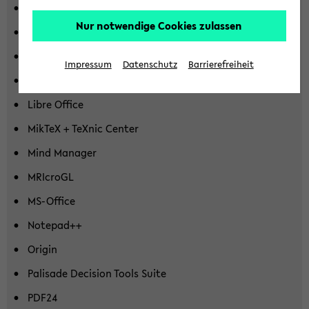
Fire­fox Brow­ser
Nur notwendige Cookies zulassen
Gimp
Goog­le Chro­me
Impressum
Datenschutz
Barrierefreiheit
Ir­fan­View
Libre Of­fice
Mik­TeX + TeX­nic Cen­ter
Mind Ma­na­ger
MRI­croGL
MS-​Office
No­te­pad++
Ori­gin
Pa­li­sa­de De­cis­i­on Tools Suite
PDF24