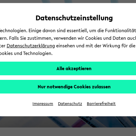
Automatische
zum
zum
zum
Inhaltswechsel
Hauptinhalt
Hauptmenü
Fußbereich
Datenschutzeinstellung
B
vermeiden
wechseln
wechseln
wechseln
chnologien. Einige davon sind essentiell, um die Funktionalit
sern. Falls Sie zustimmen, verwenden wir Cookies und Daten auc
nter
Datenschutzerklärung
einsehen und mit der Wirkung für die 
ookies und Technologien.
Alle akzeptieren
Nur notwendige Cookies zulassen
Impressum
Datenschutz
Barrierefreiheit