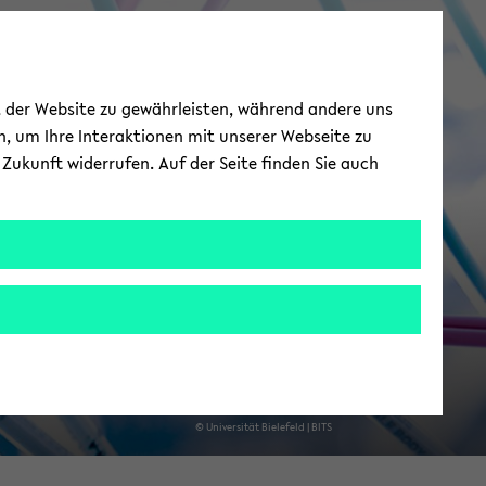
ie­le­fel­der IT-​
ät der Website zu gewährleisten, während andere uns
Servicezentrum
h, um Ihre Interaktionen mit unserer Webseite zu
Zukunft widerrufen. Auf der Seite finden Sie auch
© Uni­ver­si­tät Bie­le­feld | BITS