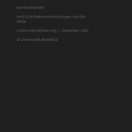
Bar­rie­re­frei­heit
Amt­li­che Be­kannt­ma­chun­gen und Ge­
set­ze
Letz­te Ak­tua­li­sie­rung: 1. De­zem­ber 2022
©
Uni­ver­si­tät Bie­le­feld