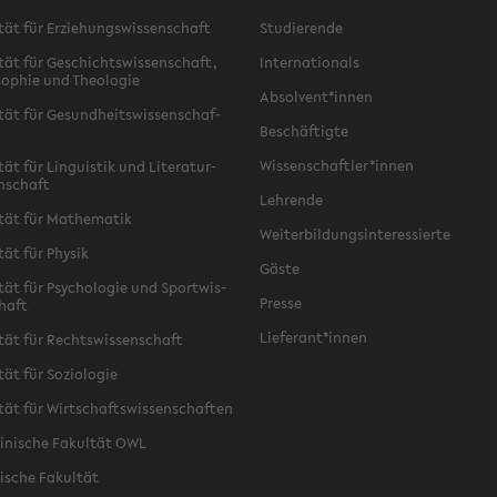
­tät für Er­zie­hungs­wis­sen­schaft
Stu­die­ren­de
­tät für Ge­schichts­wis­sen­schaft,
In­ter­na­tio­nals
­so­phie und Theo­lo­gie
Ab­sol­vent*innen
­tät für Ge­sund­heits­wis­sen­schaf­
Be­schäf­tig­te
Wis­sen­schaft­ler*innen
tät für Lin­gu­is­tik und Li­te­ra­tur­
n­schaft
Leh­ren­de
­tät für Ma­the­ma­tik
Wei­ter­bil­dungs­in­ter­es­sier­te
­tät für Phy­sik
Gäste
­tät für Psy­cho­lo­gie und Sport­wis­
Pres­se
chaft
Lie­fe­rant*innen
­tät für Rechts­wis­sen­schaft
tät für So­zio­lo­gie
­tät für Wirt­schafts­wis­sen­schaf­ten
zi­ni­sche Fa­kul­tät OWL
i­sche Fa­kul­tät