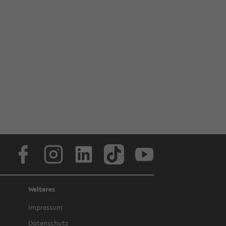
Face­book
In­sta­gram
Lin­ke­dIn
Tik­Tok
You­tube
Weiteres
Im­pres­sum
Da­ten­schutz