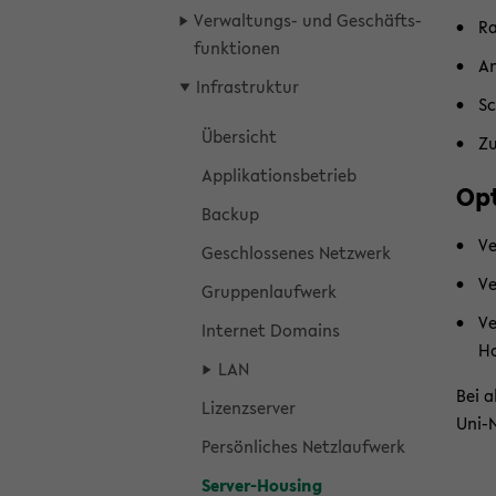
Verwaltungs-​ und Ge­schäfts­
Ra
funk­tio­nen
An
In­fra­struk­tur
Sc
Über­sicht
Zu
Ap­pli­ka­ti­ons­be­trieb
Op­
Back­up
Ve
Ge­schlos­se­nes Netz­werk
Ve
Grup­pen­lauf­werk
Ve
In­ter­net Do­mains
Ho
LAN
Bei a
Li­zenz­ser­ver
Uni-​
Per­sön­li­ches Netz­lauf­werk
Server-​Housing