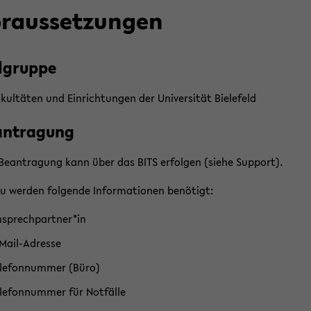
r­aus­set­zun­gen
l­grup­pe
­kul­tä­ten und Ein­rich­tun­gen der Uni­ver­si­tät Bie­le­feld
an­tra­gung
Be­an­tra­gung kann über das BITS er­fol­gen (siehe Sup­port).
zu wer­den fol­gen­de In­for­ma­tio­nen be­nö­tigt:
­sprech­part­ner*in
​Mail-Adresse
­le­fon­num­mer (Büro)
­le­fon­num­mer für Not­fäl­le