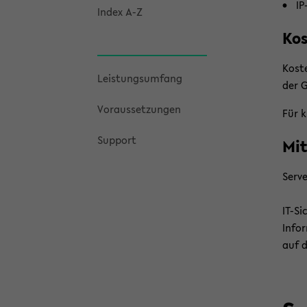
IP
Index A-Z
Kos
Kos­t
Leis­tungs­um­fang
der G
Vor­aus­set­zun­gen
Für k
Sup­port
Mit
Ser­v
IT-​S
In­fo
auf d