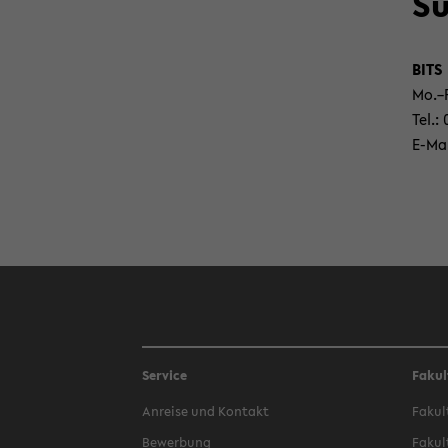
Su
BITS
Mo.–F
Tel.:
E-​Ma
Service
Fakul
An­rei­se und Kon­takt
Fa­kul
Be­wer­bung
Fa­kul