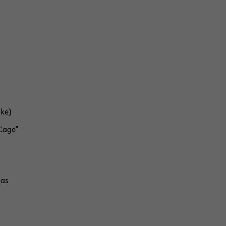
­ke)
"Cage"
das