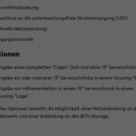
um­kli­ma­ti­sie­rung
­schluss an die un­ter­bre­chungs­freie Strom­ver­sor­gung (USV)
hnel­le Netz­an­bin­dung
­gangs­kon­trol­le
tio­nen
r­ga­be eines kom­plet­ten "Cages" (mit und ohne 19" Ser­ver­schrän
r­ga­be ein oder meh­re­rer 19" Ser­ver­schrän­ke in einem Housing-​
r­ga­be von Hö­hen­ein­hei­ten in einem 19" Ser­ver­schrank in einem
using-​"Cage"
llen Op­tio­nen be­steht die Mög­lich­keit einer Netz­an­bin­dung an 
Netzwerk und einer An­bin­dung an den BITS-​Storage.