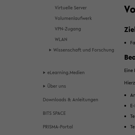
Vo
Vir­tu­el­le Ser­ver
Vo­lu­men­lauf­werk
Zie
VPN-​Zugang
WLAN
Fa
Wis­sen­schaft und For­schung
Be­
Eine 
eLear­ning.Me­di­en
Hier­
Über uns
An
Down­loads & An­lei­tun­gen
E-
BITS SPACE
Te
PRISMA-​Portal
Te