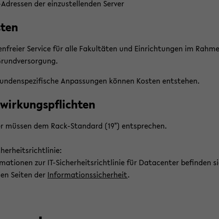
-​Adressen der ein­zu­stel­len­den Ser­ver
­ten
en­frei­er Ser­vice für alle Fa­kul­tä­ten und Ein­rich­tun­gen im Rah­m
rund­ver­sor­gung.
un­den­spe­zi­fi­sche An­pas­sun­gen kön­nen Kos­ten ent­ste­hen.
­wir­kungs­pflich­ten
er müs­sen dem Rack-​Standard (19") ent­spre­chen.
icherheitsrichtlinie:
r­ma­tio­nen zur IT-​Sicherheitsrichtlinie für Dat­a­cen­ter be­fin­den s
en Sei­ten der
In­for­ma­ti­ons­si­cher­heit
.