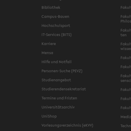
Bi­blio­thek
Fa­kul
Campus-​Bauen
Fa­kul
Phi­lo
Hoch­schul­sport
Fa­kul
IT-​Services (BITS)
ten
Kar­rie­re
Fa­kul­
wis­se
Mensa
Fa­kul
Hilfe und Not­fall
Fa­kul
Personen-​Suche (PEVZ)
Fa­kul
Stu­di­en­an­ge­bot
sen­s
Stu­die­ren­den­se­kre­ta­ri­at
Fa­kul
Ter­mi­ne und Fris­ten
Fa­kul­
Uni­ver­si­täts­ar­chiv
Fa­kul
Uni­Shop
Me­di­
Vor­le­sungs­ver­zeich­nis (eKVV)
Tech­n