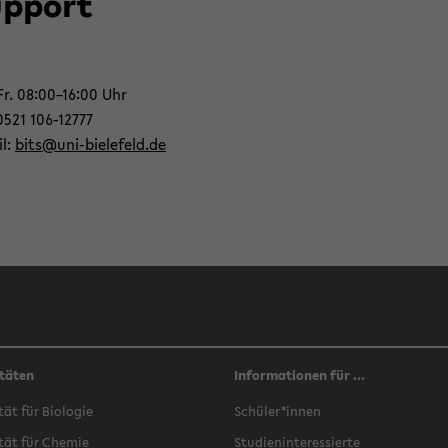
p­port
r. 08:00–16:00 Uhr
 0521 106-​12777
il:
bits@uni-​bielefeld.de
täten
Informationen für ...
­tät für Bio­lo­gie
Schü­ler*innen
­tät für Che­mie
Stu­di­en­in­ter­es­sier­te