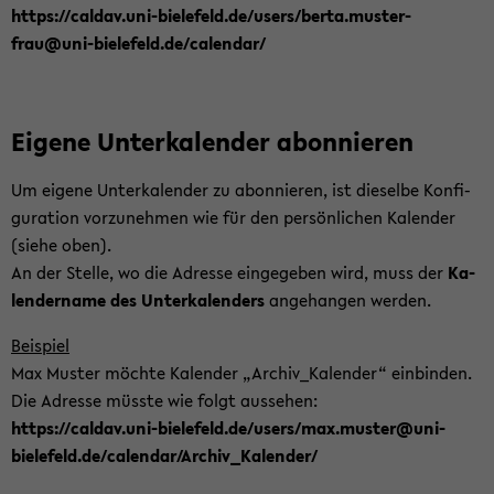
https://cal­dav.uni-​bielefeld.de/users/berta.mus­ter­
frau@uni-​bielefeld.de/ca­len­dar/
Ei­ge­ne Un­ter­ka­len­der abon­nie­ren
Um ei­ge­ne Un­ter­ka­len­der zu abon­nie­ren, ist die­sel­be Kon­fi­
gu­ra­ti­on vor­zu­neh­men wie für den per­sön­li­chen Ka­len­der
(siehe oben).
An der Stel­le, wo die Adres­se ein­ge­ge­ben wird, muss der
Ka­
len­der­na­me des Un­ter­ka­len­ders
an­ge­han­gen wer­den.
Bei­spiel
Max Mus­ter möch­te Ka­len­der „Ar­chi­v_­Ka­len­der“ ein­bin­den.
Die Adres­se müss­te wie folgt aus­se­hen:
https://cal­dav.uni-​bielefeld.de/users/max.mus­ter@uni-​
bielefeld.de/ca­len­dar/Ar­chi­v_­Ka­len­der/