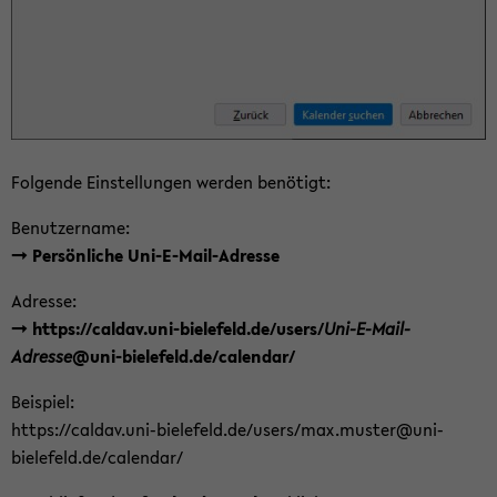
Fol­gen­de Ein­stel­lun­gen wer­den be­nö­tigt:
Be­nut­zer­na­me:
-> Per­sön­li­che Uni-​E-Mail-Adresse
Adres­se:
-> https://cal­dav.uni-​bielefeld.de/users/
Uni-​E-Mail-
Adresse
@uni-​bielefeld.de/ca­len­dar/
Bei­spiel:
https://cal­dav.uni-​bielefeld.de/users/max.mus­ter@uni-​
bielefeld.de/ca­len­dar/