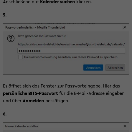
An­schlie­ßend auf
Ka­len­der su­chen
kli­cken.
5.
Es öff­net sich das Fens­ter zur Pass­wort­ein­ga­be. Hier das
per­sön­li­che BITS-​Passwort
für die E-​Mail-Adresse ein­ge­ben
und über
An­mel­den
be­stä­ti­gen.
6.