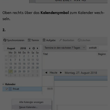
Oben rechts über das
Ka­len­der­sym­bol
zum Ka­len­der wech­
seln.
2.