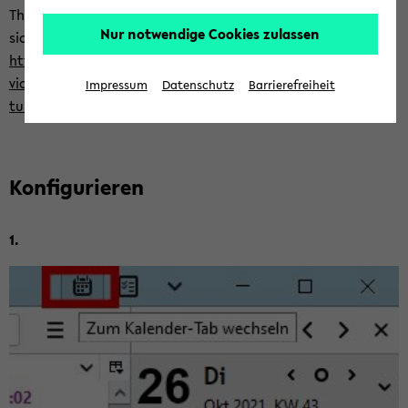
Thun­der­bird ein­ge­rich­tet wer­den. Die An­lei­tung be­fin­det
Nur notwendige Cookies zulassen
sich unter:
https://www.uni-​bielefeld.de/ein­rich­tun­gen/bits/ser­
vices/kom­mu­ni­ka­ti­on/e-​mail-und-kalender/an­lei­
Impressum
Datenschutz
Barrierefreiheit
tung/postfach-​konfiguration-unter-thunderbird
Kon­fi­gu­rie­ren
1.