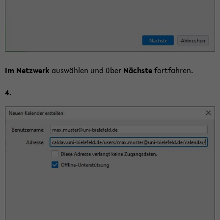
Im Netz­werk
aus­wäh­len und über
Nächs­te
fort­fah­ren.
4.