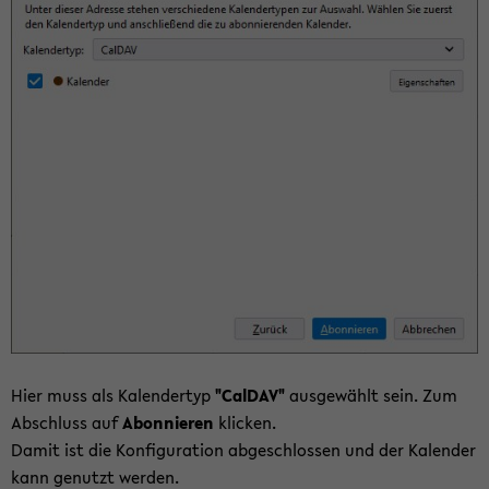
Hier muss als Ka­len­der­typ
"Cal­DAV"
aus­ge­wählt sein. Zum
Ab­schluss auf
Abon­nie­ren
kli­cken.
Damit ist die Kon­fi­gu­ra­ti­on ab­ge­schlos­sen und der Ka­len­der
kann ge­nutzt wer­den.