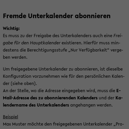
Frem­de Un­ter­ka­len­der abon­nie­ren
Wich­tig:
Es muss zu der Frei­ga­be des Un­ter­ka­len­ders auch eine
Frei­
ga­be für den Haupt­ka­len­der
exis­tie­ren. Hier­für muss min­
des­tens die Be­rech­ti­gungs­stu­fe „Nur Ver­füg­bar­keit“ ver­ge­
ben wer­den.
Um frei­ge­ge­be­ne Un­ter­ka­len­der zu abon­nie­ren, ist die­sel­be
Kon­fi­gu­ra­ti­on vor­zu­neh­men wie für den per­sön­li­chen Ka­len­
der (siehe oben).
An der Stel­le, wo die Adres­se ein­ge­ge­ben wird, muss die
E-​
Mail-Adresse des zu abon­nie­ren­den Ka­len­ders
und der
Ka­
len­der­na­me des Un­ter­ka­len­ders
an­ge­han­gen wer­den.
Bei­spiel
Max Mus­ter möch­te den frei­ge­ge­be­nen Un­ter­ka­len­der „Pro­