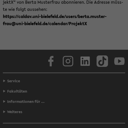
jek­tX“ von Berta Mus­ter­frau abon­nie­ren. Die Adres­se müss­
te wie folgt aus­se­hen:
https://cal­dav.uni-​bielefeld.de/users/berta.mus­ter­
frau@uni-​bielefeld.de/ca­len­dar/Pro­jek­tX
Face­book
In­sta­gram
Lin­ke­dIn
Tik­Tok
You
Service
Fakultäten
Informationen für ...
Weiteres