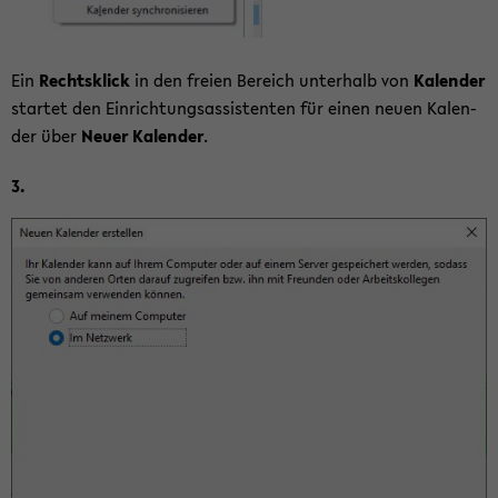
Ein
Rechts­klick
in den frei­en Be­reich un­ter­halb von
Ka­len­der
star­tet den Ein­rich­tungs­as­sis­ten­ten für einen neuen Ka­len­
der über
Neuer Ka­len­der
.
3.