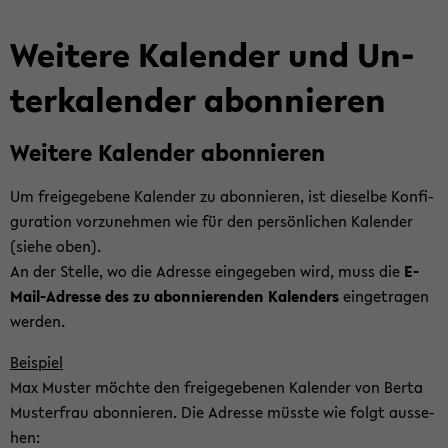
Wei­te­re Ka­len­der und Un­
ter­ka­len­der abon­nie­ren
Wei­te­re Ka­len­der abon­nie­ren
Um frei­ge­ge­be­ne Ka­len­der zu abon­nie­ren, ist die­sel­be Kon­fi­
gu­ra­ti­on vor­zu­neh­men wie für den per­sön­li­chen Ka­len­der
(siehe oben).
An der Stel­le, wo die Adres­se ein­ge­ge­ben wird, muss die
E-​
Mail-Adresse des zu abon­nie­ren­den Ka­len­ders
ein­ge­tra­gen
wer­den.
Bei­spiel
Max Mus­ter möch­te den frei­ge­ge­be­nen Ka­len­der von Berta
Mus­ter­frau abon­nie­ren. Die Adres­se müss­te wie folgt aus­se­
hen: