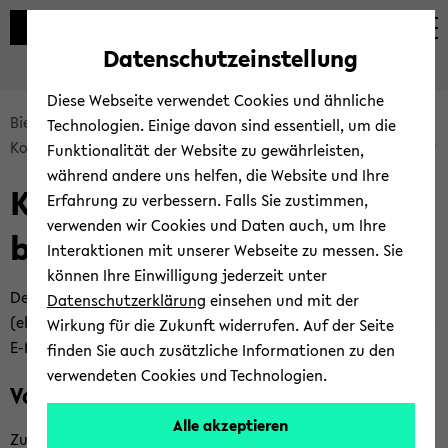
Automatische
zum
zum
zum
Inhaltswechsel
Hauptinhalt
Hauptmenü
Fußbereich
Datenschutzeinstellung
vermeiden
wechseln
wechseln
wechseln
Diese Webseite verwendet Cookies und ähnliche
Bread­
Bie­le­fel­der IT-​Servicezentrum
Ser­vices
Technologien. Einige davon sind essentiell, um die
crumb
Kom­mu­ni­ka­ti­on & Zu­sam­men­ar­beit
E-​Mail und Ka­len­der
Funktionalität der Website zu gewährleisten,
über­
während andere uns helfen, die Website und Ihre
Ka­len­der unter Thun­der­
sprin­
Erfahrung zu verbessern. Falls Sie zustimmen,
gen
verwenden wir Cookies und Daten auch, um Ihre
bird ein­bin­den
und
Interaktionen mit unserer Webseite zu messen. Sie
zum
können Ihre Einwilligung jederzeit unter
Haupt­
Der Uni-​Kalender lässt sich mit dem in­te­grier­ten Ka­len­der
Datenschutzerklärung
einsehen und mit der
me­
(ehe­mals als Lightning-​Add-On) per CalDAV-​Protokoll in das
Wirkung für die Zukunft widerrufen. Auf der Seite
nü
E-​Mail-Programm ein­bin­den.
finden Sie auch zusätzliche Informationen zu den
wech­
verwendeten Cookies und Technologien.
Vorab:
seln
Alle akzeptieren
Zu­erst soll­te das per­sön­li­che E-​Mail-Konto der Uni­ver­si­tät in