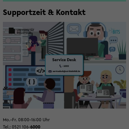
Zum
Sup­port­zeit & Kon­takt
Haupt­
in­
halt
der
Sek­
ti­
on
wech­
seln
Mo.–Fr. 08:00–16:00 Uhr
Tel.: 0521 106-
6000