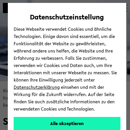
Automatische
zum
zum
zum
Inhaltswechsel
Hauptinhalt
Hauptmenü
Fußbereich
Datenschutzeinstellung
vermeiden
wechseln
wechseln
wechseln
Bie­le­fel­der IT-​
Diese Webseite verwendet Cookies und ähnliche
Servicezentrum
Technologien. Einige davon sind essentiell, um die
Funktionalität der Website zu gewährleisten,
während andere uns helfen, die Website und Ihre
Erfahrung zu verbessern. Falls Sie zustimmen,
verwenden wir Cookies und Daten auch, um Ihre
Interaktionen mit unserer Webseite zu messen. Sie
können Ihre Einwilligung jederzeit unter
© Uni­ver­si­tät Bie­le­feld | BITS
Datenschutzerklärung
einsehen und mit der
Bread­
Bie­le­fel­der IT-​Servicezentrum
Ser­vices
Wirkung für die Zukunft widerrufen. Auf der Seite
crumb
Kom­mu­ni­ka­ti­on & Zu­sam­men­ar­beit
finden Sie auch zusätzliche Informationen zu den
über­
Be­ra­tung & Sup­port
Ser­vice Desk
verwendeten Cookies und Technologien.
sprin­
Ser­vice Desk
gen
Alle akzeptieren
und