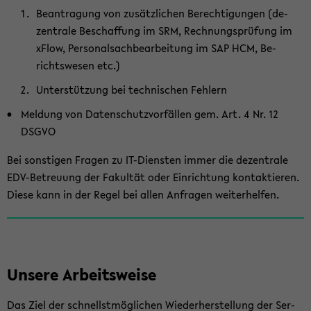
Be­an­tra­gung von zu­sätz­li­chen Be­rech­ti­gun­gen (de­
zen­tra­le Be­schaf­fung im SRM, Rech­nungs­prü­fung im
xFlow, Per­so­nal­sach­be­ar­bei­tung im SAP HCM, Be­
richts­we­sen etc.)
Un­ter­stüt­zung bei tech­ni­schen Feh­lern
Mel­dung von Da­ten­schutz­vor­fäl­len gem. Art. 4 Nr. 12
DSGVO
Bei sons­ti­gen Fra­gen zu IT-​Diensten immer die de­zen­tra­le
EDV-​Betreuung der Fa­kul­tät oder Ein­rich­tung kon­tak­tie­ren.
Diese kann in der Regel bei allen An­fra­gen wei­ter­hel­fen.
Un­se­re Ar­beits­wei­se
Das Ziel der schnellst­mög­li­chen Wie­der­her­stel­lung der Ser­