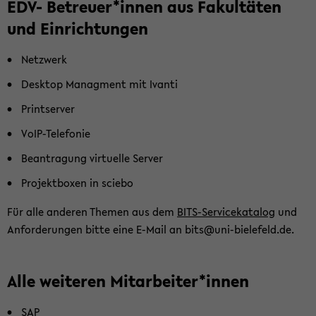
EDV- Be­treu­er*innen aus Fa­kul­tä­ten
und Ein­rich­tun­gen
Netz­werk
Desk­top Ma­nag­ment mit Ivan­ti
Print­ser­ver
VoIP-​Telefonie
Be­an­tra­gung vir­tu­el­le Ser­ver
Pro­jekt­bo­xen in scie­bo
Für alle an­de­ren The­men aus dem
BITS-​Servicekatalog
und
An­for­de­run­gen bitte eine E-​Mail an bits@uni-​bielefeld.de.
Alle wei­te­ren Mit­ar­bei­ter*innen
SAP