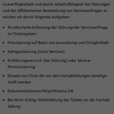
vice­ver­füg­bar­keit und damit Ar­beits­fä­hig­keit bei Stö­run­gen
und der ef­fi­zi­en­tes­ten Be­ar­bei­tung von Ser­vice­an­fra­gen er­
rei­chen wir durch fol­gen­de Auf­ga­ben:
Struk­tu­rier­te Er­fas­sung der Stö­rung/d­er Ser­vice­an­fra­ge
im Ti­cket­sys­tem
Prio­ri­sie­rung auf Basis von Aus­wir­kung und Dring­lich­keit
Ka­te­go­ri­sie­rung (nach Ser­vices)
Erst­lö­sungs­ver­such (bei Stö­rung) oder Service-​
Provisionierung
Ein­satz von Tools die von den Fach­ab­tei­lun­gen be­reit­ge­
stellt wer­den
Do­ku­men­ta­tio­nen/FAQs/Wissens-​DB
Bei Nicht-​Erfolg: Wei­ter­lei­tung des Ti­ckets an die Fach­ab­
tei­lung