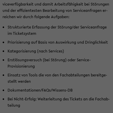
vice­ver­füg­bar­keit und damit Ar­beits­fä­hig­keit bei Stö­run­gen
und der ef­fi­zi­en­tes­ten Be­ar­bei­tung von Ser­vice­an­fra­gen er­
rei­chen wir durch fol­gen­de Auf­ga­ben:
Struk­tu­rier­te Er­fas­sung der Stö­rung/d­er Ser­vice­an­fra­ge
im Ti­cket­sys­tem
Prio­ri­sie­rung auf Basis von Aus­wir­kung und Dring­lich­keit
Ka­te­go­ri­sie­rung (nach Ser­vices)
Erst­lö­sungs­ver­such (bei Stö­rung) oder Service-​
Provisionierung
Ein­satz von Tools die von den Fach­ab­tei­lun­gen be­reit­ge­
stellt wer­den
Do­ku­men­ta­tio­nen/FAQs/Wissens-​DB
Bei Nicht-​Erfolg: Wei­ter­lei­tung des Ti­ckets an die Fach­ab­
tei­lung