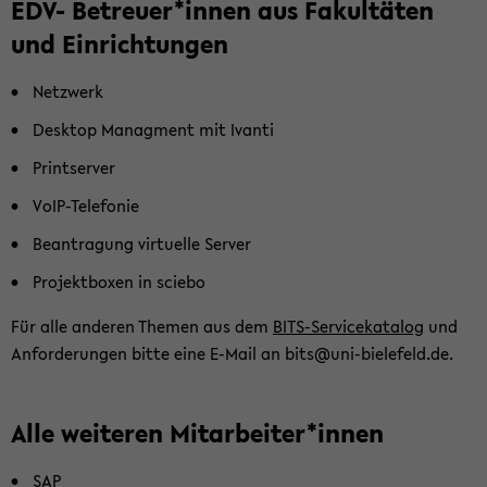
EDV- Be­treu­er*innen aus Fa­kul­tä­ten
und Ein­rich­tun­gen
Netz­werk
Desk­top Ma­nag­ment mit Ivan­ti
Print­ser­ver
VoIP-​Telefonie
Be­an­tra­gung vir­tu­el­le Ser­ver
Pro­jekt­bo­xen in scie­bo
Für alle an­de­ren The­men aus dem
BITS-​Servicekatalog
und
An­for­de­run­gen bitte eine E-​Mail an bits@uni-​bielefeld.de.
Alle wei­te­ren Mit­ar­bei­ter*innen
SAP