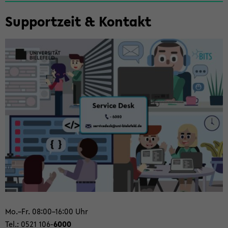
Zum
Sup­port­zeit & Kon­takt
Haupt­
in­
halt
der
Sek­
ti­
on
wech­
seln
Mo.–Fr. 08:00–16:00 Uhr
Tel.: 0521 106-
6000