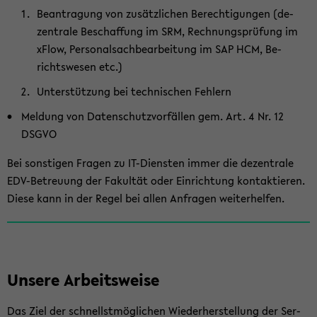
Be­an­tra­gung von zu­sätz­li­chen Be­rech­ti­gun­gen (de­
zen­tra­le Be­schaf­fung im SRM, Rech­nungs­prü­fung im
xFlow, Per­so­nal­sach­be­ar­bei­tung im SAP HCM, Be­
richts­we­sen etc.)
Un­ter­stüt­zung bei tech­ni­schen Feh­lern
Mel­dung von Da­ten­schutz­vor­fäl­len gem. Art. 4 Nr. 12
DSGVO
Bei sons­ti­gen Fra­gen zu IT-​Diensten immer die de­zen­tra­le
EDV-​Betreuung der Fa­kul­tät oder Ein­rich­tung kon­tak­tie­ren.
Diese kann in der Regel bei allen An­fra­gen wei­ter­hel­fen.
Un­se­re Ar­beits­wei­se
Das Ziel der schnellst­mög­li­chen Wie­der­her­stel­lung der Ser­