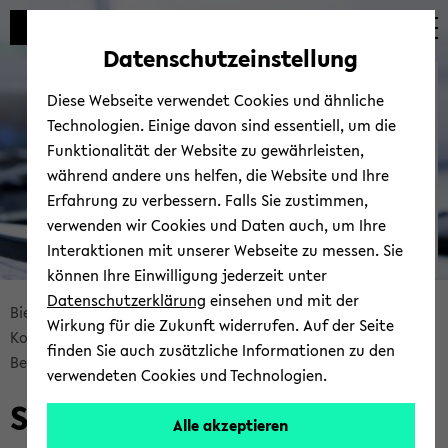
Automatische
zum
zum
zum
Inhaltswechsel
Hauptinhalt
Hauptmenü
Fußbereich
Datenschutzeinstellung
vermeiden
wechseln
wechseln
wechseln
Bie­le­fel­der IT-​
Diese Webseite verwendet Cookies und ähnliche
Servicezentrum
Technologien. Einige davon sind essentiell, um die
Funktionalität der Website zu gewährleisten,
während andere uns helfen, die Website und Ihre
Erfahrung zu verbessern. Falls Sie zustimmen,
verwenden wir Cookies und Daten auch, um Ihre
Interaktionen mit unserer Webseite zu messen. Sie
können Ihre Einwilligung jederzeit unter
© Uni­ver­si­tät Bie­le­feld | BITS
Datenschutzerklärung
einsehen und mit der
Bread­
Bie­le­fel­der IT-​Servicezentrum
Ser­vices
Wirkung für die Zukunft widerrufen. Auf der Seite
crumb
Kom­mu­ni­ka­ti­on & Zu­sam­men­ar­beit
finden Sie auch zusätzliche Informationen zu den
über­
Be­ra­tung & Sup­port
Ser­vice Desk
verwendeten Cookies und Technologien.
sprin­
Ser­vice Desk
gen
Alle akzeptieren
und