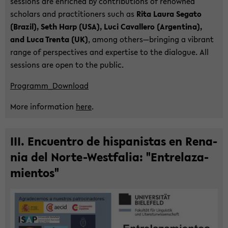
ses­si­ons are en­ri­ched by con­tri­bu­ti­ons of re­now­ned
scholars and prac­ti­tio­ners such as
Rita Laura Se­ga­to
(Bra­zil), Seth Harp (USA), Luci Ca­val­le­ro (Ar­gen­ti­na),
and Luca Tren­ta (UK)
, among others—brin­ging a vi­brant
range of per­spec­ti­ves and ex­per­ti­se to the dia­lo­gue. All
ses­si­ons are open to the pu­blic.
Pro­gram­m_Down­load
More in­for­ma­ti­on
here
.
III. En­cuen­tro de his­pa­nis­tas en Rena­
nia del Norte-​Westfalia: "Ent­re­laza­
mi­ent­os"