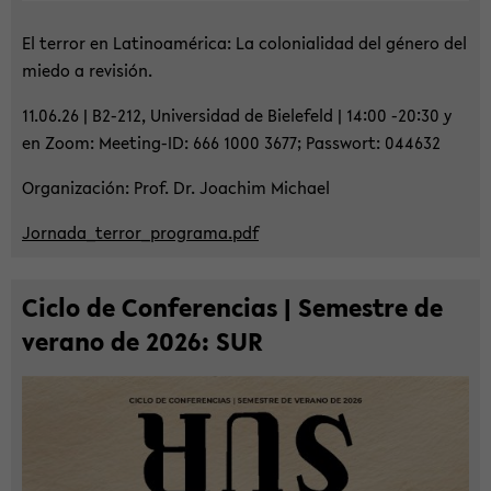
El ter­ror en La­ti­no­américa: La co­lo­nia­li­dad del género del
miedo a re­vi­sión.
11.06.26 | B2-​212, Uni­ver­sidad de Bie­le­feld | 14:00 -20:30 y
en Zoom: Meeting-​ID: 666 1000 3677; Pass­wort: 044632
Or­ga­ni­za­ción: Prof. Dr. Joa­chim Mi­cha­el
Jor­na­da_­ter­ror_­pro­gra­ma.pdf
Ciclo de Con­fe­ren­ci­as | Se­mest­re de
vera­no de 2026: SUR