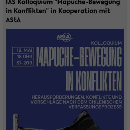
IAS Kol­lo­qui­um "Mapuche-​Bewegung
in Kon­flik­ten" in Ko­ope­ra­ti­on mit
AStA