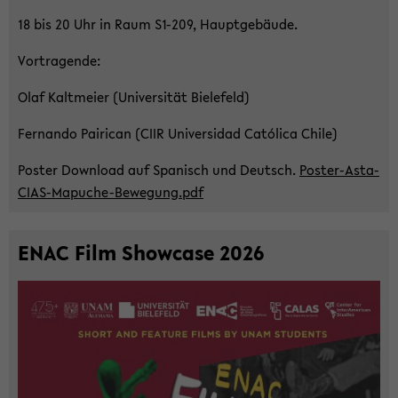
18 bis 20 Uhr in Raum S1-​209, Haupt­ge­bäu­de.
Vor­tra­gen­de:
Olaf Kalt­mei­er (Uni­ver­si­tät Bie­le­feld)
Fer­nan­do Pai­ri­can (CIIR Uni­ver­sidad Católica Chile)
Pos­ter Down­load auf Spa­nisch und Deutsch.
Poster-​Asta-
CIAS-Mapuche-Bewegung.pdf
ENAC Film Show­ca­se 2026