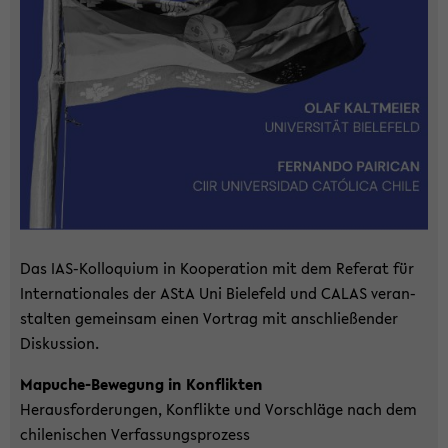
Das IAS-​Kolloquium in Ko­ope­ra­ti­on mit dem Re­fe­rat für
In­ter­na­tio­na­les der AStA Uni Bie­le­feld und CALAS ver­an­
stal­ten ge­mein­sam einen Vor­trag mit an­schlie­ßen­der
Dis­kus­si­on.
Mapuche-​Bewegung in Kon­flik­ten
Her­aus­for­de­run­gen, Kon­flik­te und Vor­schlä­ge nach dem
chi­le­ni­schen Ver­fas­sungs­pro­zess