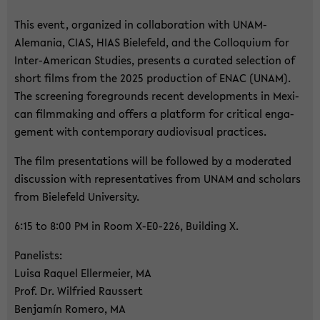
This event, or­ga­ni­zed in col­la­bo­ra­ti­on with UNAM-​
Alemania, CIAS, HIAS Bie­le­feld, and the Col­lo­qui­um for
Inter-​American Stu­dies, pres­ents a cu­ra­ted selec­tion of
short films from the 2025 pro­duc­tion of ENAC (UNAM).
The scree­ning fo­re­grounds re­cent de­ve­lo­p­ments in Me­xi­
can film­ma­king and of­fers a plat­form for cri­ti­cal en­ga­
ge­ment with con­tem­pora­ry au­dio­vi­su­al prac­ti­ces.
The film pre­sen­ta­ti­ons will be fol­lo­wed by a mo­de­ra­ted
dis­cus­sion with re­p­re­sen­ta­ti­ves from UNAM and scholars
from Bie­le­feld Uni­ver­si­ty.
6:15 to 8:00 PM in Room X-​E0-226, Buil­ding X.
Pa­nelists:
Luisa Raquel El­ler­mei­er, MA
Prof. Dr. Wil­fried Raus­sert
Ben­jamín Rome­ro, MA