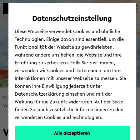
Automatische
zum
zum
zum
Inhaltswechsel
Hauptinhalt
Hauptmenü
Fußbereich
Datenschutzeinstellung
vermeiden
wechseln
wechseln
wechseln
CIAS - Cen­ter for In­ter­
Diese Webseite verwendet Cookies und ähnliche
Ame­ri­can Stu­dies
Technologien. Einige davon sind essentiell, um die
Funktionalität der Website zu gewährleisten,
während andere uns helfen, die Website und Ihre
Erfahrung zu verbessern. Falls Sie zustimmen,
verwenden wir Cookies und Daten auch, um Ihre
Interaktionen mit unserer Webseite zu messen. Sie
können Ihre Einwilligung jederzeit unter
© Uni­ver­si­tät Bie­le­feld
Datenschutzerklärung
einsehen und mit der
Bread­
CIAS - Cen­ter for In­ter­Ame­ri­can Stu­dies
Wirkung für die Zukunft widerrufen. Auf der Seite
crumb
Ver­an­stal­tun­gen
Über­blick
finden Sie auch zusätzliche Informationen zu den
über­
verwendeten Cookies und Technologien.
sprin­
gen
Ver­an­stal­tun­gen
Alle akzeptieren
und