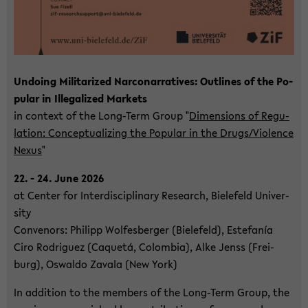
Un­doing Mi­li­ta­ri­zed Nar­co­nar­ra­ti­ves: Out­lines of the Po­
pu­lar in Il­le­ga­li­zed Mar­kets
in con­text of the Long-​Term Group "
Di­men­si­ons of Re­gu­
la­ti­on: Con­cep­tua­li­zing the Po­pu­lar in the Drugs/Vio­lence
Nexus
"
22. - 24. June 2026
at Cen­ter for In­ter­di­sci­pli­na­ry Re­se­arch, Bie­le­feld Uni­ver­
si­ty
Con­ve­nors: Phil­ipp Wol­fes­ber­ger (Bie­le­feld), Es­te­fanía
Ciro Ro­dri­guez (Caquetá, Co­lom­bia), Alke Jenss (Frei­
burg), Os­wal­do Za­va­la (New York)
In ad­di­ti­on to the mem­bers of the Long-​Term Group, the