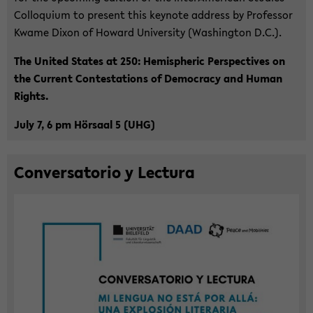
Col­lo­qui­um to pre­sent this key­note ad­dress by Pro­fes­sor
Kwame Dixon of Howard Uni­ver­si­ty (Wa­shing­ton D.C.).
The United Sta­tes at 250: He­mi­s­phe­ric Per­spec­ti­ves on
the Cur­rent Con­te­sta­ti­ons of De­mo­cra­cy and Human
Rights.
July 7, 6 pm Hör­saal 5 (UHG)
Con­ver­sa­to­rio y Lec­tu­ra