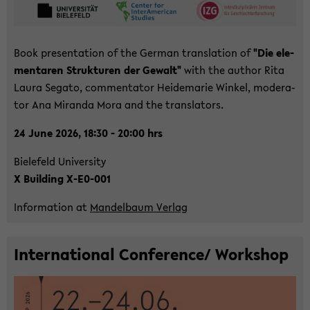
Book pre­sen­ta­ti­on of the Ger­man trans­la­ti­on of
"Die ele­
men­ta­ren Struk­tu­ren der Ge­walt"
with the author Rita
Laura Se­ga­to, com­men­ta­tor Hei­de­ma­rie Win­kel, mo­de­ra­
tor Ana Mi­ran­da Mora and the trans­la­tors.
24 June 2026, 18:30 - 20:00 hrs
Bie­le­feld Uni­ver­si­ty
X Buil­ding X-​E0-001
In­for­ma­ti­on at
Man­del­baum Ver­lag
In­ter­na­tio­nal Con­fe­rence/ Work­shop