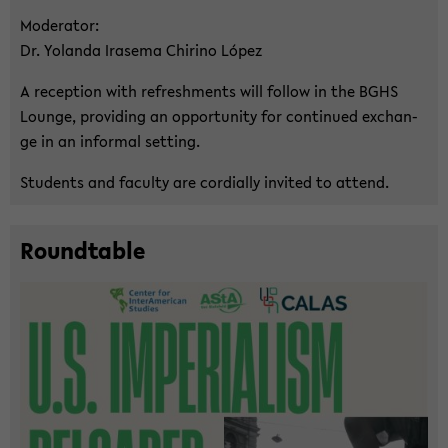
Mo­de­ra­tor:
Dr. Yo­lan­da Ira­se­ma Chi­ri­no López
A re­cep­ti­on with re­fresh­ments will fol­low in the BGHS
Lounge, pro­vi­ding an op­por­tu­ni­ty for con­ti­nu­ed exchan­
ge in an in­for­mal set­ting.
Stu­dents and fa­cul­ty are cor­di­al­ly in­vi­ted to at­tend.
Round­ta­ble