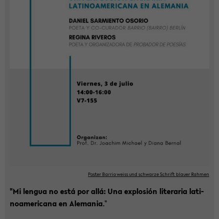
Pos­ter Bar­rio weiss und schwar­ze Schrift blau­er Rah­men
"Mi len­gua no está por allá: Una ex­plo­sión li­te­ra­ria la­ti­
no­ame­ri­ca­na en Ale­ma­nia
."