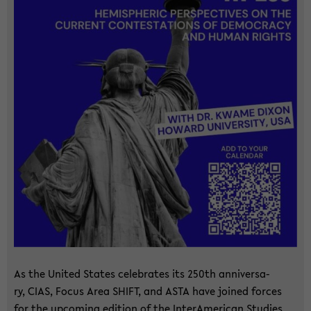
As the United Sta­tes ce­le­bra­tes its 250th an­ni­versa­
ry, CIAS, Focus Area SHIFT, and ASTA have joi­ned for­ces
for the up­co­ming edi­ti­on of the In­ter­Ame­ri­can Stu­dies