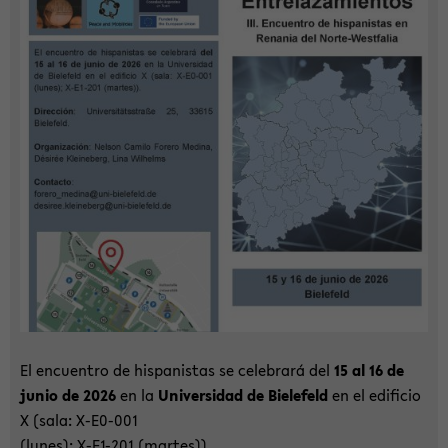
El en­cuen­tro de his­pa­nis­tas se ce­le­brará del
15 al 16 de
junio de 2026
en la
Uni­ver­sidad de Bie­le­feld
en el edi­fi­cio
X (sala: X-​E0-001
(lunes); X-​E1-201 (mar­tes)).