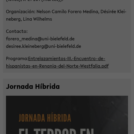
Or­ga­ni­za­ción: Nel­son Ca­mi­lo Fo­re­ro Me­di­na, Désirée Klei­
ne­berg, Lina Wil­helms
Con­tac­to:
fo­re­ro_­me­di­na@uni-​bielefeld.de
de­si­ree.klei­ne­berg@uni-​bielefeld.de
Pro­gra­ma:
Entrelazamientos-​III.-​Encuentro-de-
hispanistas-en-Renania-del-Norte-Westfalia.pdf
Jor­na­da Híbrida