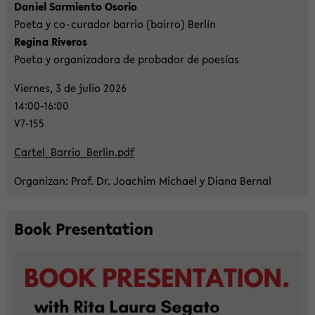
Da­ni­el Sar­mi­en­to Oso­rio
Poeta y co-​curador bar­rio (bair­ro) Berlín
Re­gi­na Ri­ver­os
Poeta y or­ga­niz­ado­ra de pro­ba­dor de poesías
Vier­nes, 3 de julio 2026
14:00-16:00
V7-​155
Car­tel_Bar­ri­o_Ber­lin.pdf
Or­ga­ni­z­an: Prof. Dr. Joa­chim Mi­cha­el y Diana Ber­nal
Book Pre­sen­ta­ti­on