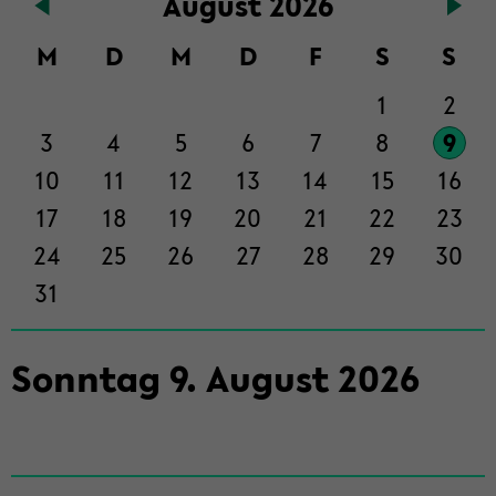
Au­gust 2026
Haupt­
in­
M
D
M
D
F
S
S
halt
der
1
2
Sek­
3
4
5
6
7
8
9
ti­
on
10
11
12
13
14
15
16
wech­
17
18
19
20
21
22
23
seln
24
25
26
27
28
29
30
31
Sonn­tag
9
.
Au­gust
2026