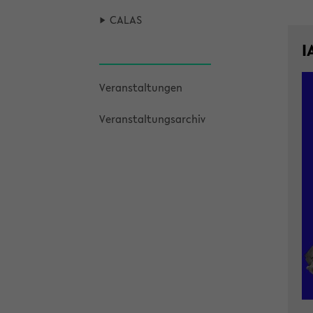
CALAS
I
Ver­an­stal­tun­gen
Ver­an­stal­tungs­ar­chiv