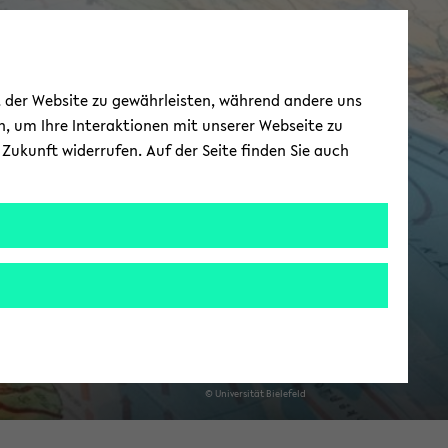
CIAS - Cen­ter for
ät der Website zu gewährleisten, während andere uns
n­ter­Ame­ri­can
h, um Ihre Interaktionen mit unserer Webseite zu
Zukunft widerrufen. Auf der Seite finden Sie auch
Stu­dies
© Uni­ver­si­tät Bie­le­feld