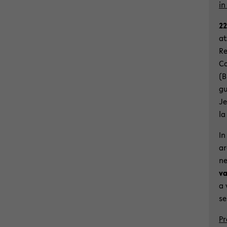
in
22
at
Re
Co
(B
gu
Je
la
In
ar
ne
va
a 
se
Pr