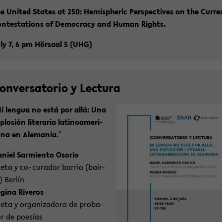
e United Sta­tes at 250: He­mi­s­phe­ric Per­spec­ti­ves on the Cur­r
n­te­sta­ti­ons of De­mo­cra­cy and Human Rights.
ly 7, 6 pm Hör­saal 5 (UHG)
on­ver­sa­to­rio y Lec­tu­ra
i len­gua no está por allá: Una
­plo­sión li­te­ra­ria la­ti­no­ame­ri­
­na en Ale­ma­nia
."
­ni­el Sar­mi­en­to Oso­rio
eta y co-​curador bar­rio (bair­
) Berlín
­gi­na Ri­ver­os
eta y or­ga­niz­ado­ra de pro­ba­
r de poesías