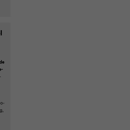
l
 de
e­
-
Fo­
g,