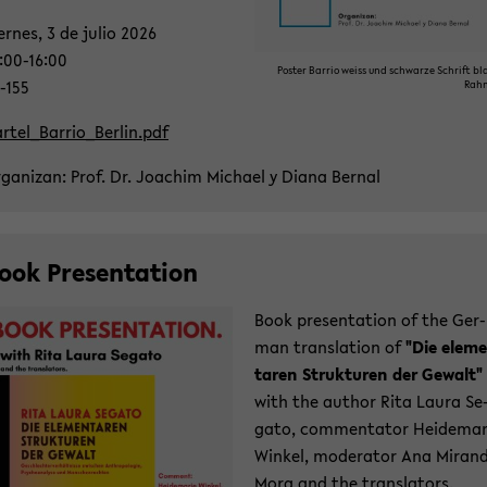
er­nes, 3 de julio 2026
:00-16:00
Pos­ter Bar­rio weiss und schwar­ze Schrift bla
-​155
Rah
r­tel_Bar­ri­o_Ber­lin.pdf
­ga­ni­z­an: Prof. Dr. Joa­chim Mi­cha­el y Diana Ber­nal
ook Pre­sen­ta­ti­on
Book pre­sen­ta­ti­on of the Ger­
man trans­la­ti­on of
"Die ele­m
ta­ren Struk­tu­ren der Ge­walt"
with the author Rita Laura Se
ga­to, com­men­ta­tor Hei­de­ma­
Win­kel, mo­de­ra­tor Ana Mi­ran­
Mora and the trans­la­tors.