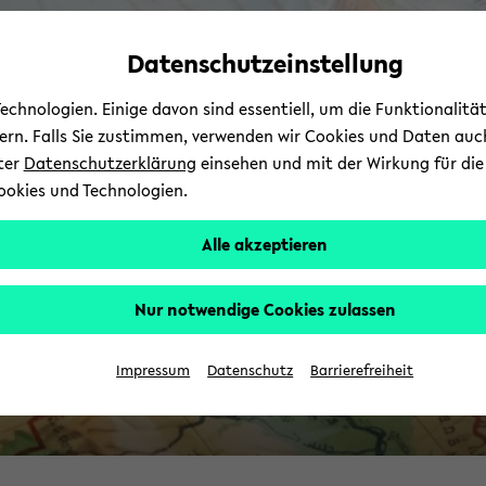
Automatische
zum
zum
zum
Inhaltswechsel
Hauptinhalt
Hauptmenü
Fußbereich
Datenschutzeinstellung
vermeiden
wechseln
wechseln
wechseln
chnologien. Einige davon sind essentiell, um die Funktionalit
I
sern. Falls Sie zustimmen, verwenden wir Cookies und Daten auc
nter
Datenschutzerklärung
einsehen und mit der Wirkung für die 
ookies und Technologien.
Alle akzeptieren
Nur notwendige Cookies zulassen
Impressum
Datenschutz
Barrierefreiheit