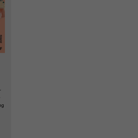
­
­
ng