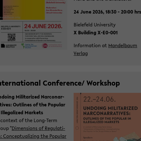
24 June 2026, 18:30 - 20:00 hr
Bie­le­feld Uni­ver­si­ty
X Buil­ding X-​E0-001
In­for­ma­ti­on at
Man­del­baum
Ver­lag
n­ter­na­tio­nal Con­fe­rence/ Work­shop
­doing Mi­li­ta­ri­zed Nar­co­nar­
­ti­ves: Out­lines of the Po­pu­lar
 Il­le­ga­li­zed Mar­kets
 con­text of the Long-​Term
oup "
Di­men­si­ons of Re­gu­la­ti­
: Con­cep­tua­li­zing the Po­pu­lar