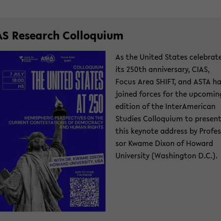
AS Re­se­arch Col­lo­qui­um
As the United Sta­tes ce­le­bra­t
its 250th an­ni­versa­ry, CIAS,
Focus Area SHIFT, and ASTA h
joi­ned for­ces for the up­co­min
edi­ti­on of the In­ter­Ame­ri­can
Stu­dies Col­lo­qui­um to pre­sen
this key­note ad­dress by Pro­fes
sor Kwame Dixon of Howard
Uni­ver­si­ty (Wa­shing­ton D.C.).