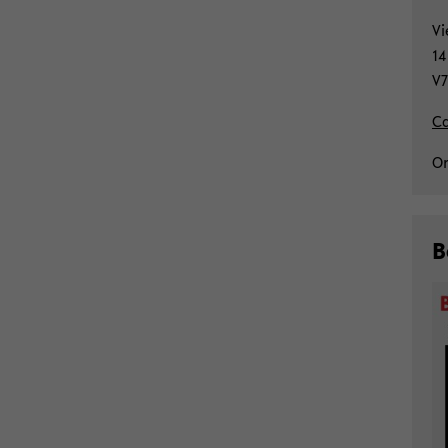
Vi
14
V7
Ca
Or
B