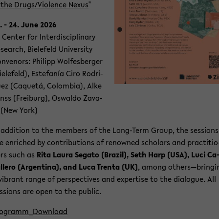
 the Drugs/Vio­lence Nexus
"
. - 24. June 2026
 Cen­ter for In­ter­di­sci­pli­na­ry
­se­arch, Bie­le­feld Uni­ver­si­ty
n­ve­nors: Phil­ipp Wol­fes­ber­ger
ie­le­feld), Es­te­fanía Ciro Ro­dri­
ez (Caquetá, Co­lom­bia), Alke
nss (Frei­burg), Os­wal­do Za­va­
 (New York)
 ad­di­ti­on to the mem­bers of the Long-​Term Group, the ses­si­ons
e en­ri­ched by con­tri­bu­ti­ons of re­now­ned scholars and prac­ti­tio
rs such as
Rita Laura Se­ga­to (Bra­zil), Seth Harp (USA), Luci Ca
l­le­ro (Ar­gen­ti­na), and Luca Tren­ta (UK)
, among others—brin­gi
vi­brant range of per­spec­ti­ves and ex­per­ti­se to the dia­lo­gue. All
s­si­ons are open to the pu­blic.
o­gram­m_Down­load