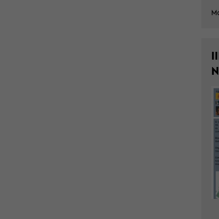
Mo
I
N