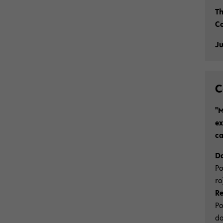
Th
Co
Ju
C
"M
ex
ca
Da
Po
ro
Re
Po
do