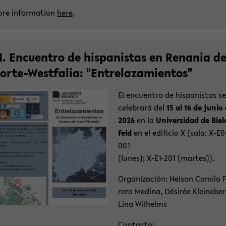
re in­for­ma­ti­on
here
.
II. En­cuen­tro de his­pa­nis­tas en Rena­nia de
orte-​Westfalia: "Ent­re­laza­mi­ent­os"
El en­cuen­tro de his­pa­nis­tas se
ce­le­brará del
15 al 16 de junio
2026
en la
Uni­ver­sidad de Bie­l
feld
en el edi­fi­cio X (sala: X-​E0
001
(lunes); X-​E1-201 (mar­tes)).
Or­ga­ni­za­ción: Nel­son Ca­mi­lo 
re­ro Me­di­na, Désirée Klei­ne­ber
Lina Wil­helms
Con­tac­to: