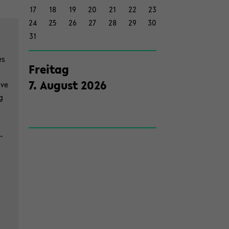
17
18
19
20
21
22
23
on
24
25
26
27
28
29
30
wech­
31
seln
es
Frei­tag
7
.
Au­gust
2026
ave
g
t
­