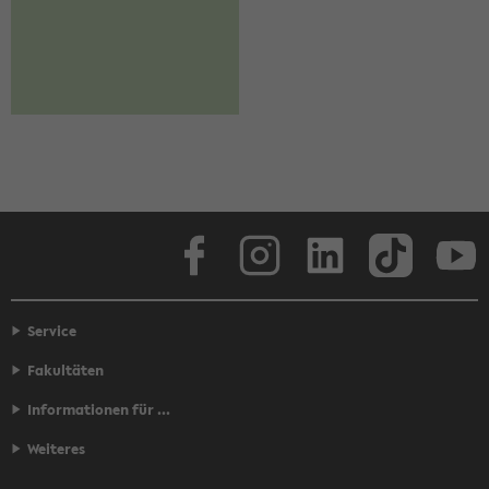
Face­book
In­sta­gram
Lin­ke­dIn
Tik­Tok
You
Service
Fakultäten
Informationen für ...
Weiteres