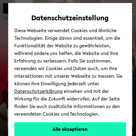
Automatische
zum
zum
zum
Inhaltswechsel
Hauptinhalt
Hauptmenü
Fußbereich
Datenschutzeinstellung
vermeiden
wechseln
wechseln
wechseln
Diese Webseite verwendet Cookies und ähnliche
Technologien. Einige davon sind essentiell, um die
Funktionalität der Website zu gewährleisten,
während andere uns helfen, die Website und Ihre
Erfahrung zu verbessern. Falls Sie zustimmen,
verwenden wir Cookies und Daten auch, um Ihre
Hochenergie­physik
Interaktionen mit unserer Webseite zu messen. Sie
können Ihre Einwilligung jederzeit unter
Datenschutzerklärung
einsehen und mit der
Wirkung für die Zukunft widerrufen. Auf der Seite
finden Sie auch zusätzliche Informationen zu den
verwendeten Cookies und Technologien.
Alle akzeptieren
© Uni­ver­si­tät Bie­le­feld/ André Wir­sig