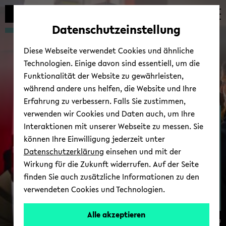
Automatische
zum
zum
zum
Inhaltswechsel
Hauptinhalt
Hauptmenü
Fußbereich
Datenschutzeinstellung
vermeiden
wechseln
wechseln
wechseln
Diese Webseite verwendet Cookies und ähnliche
Technologien. Einige davon sind essentiell, um die
Funktionalität der Website zu gewährleisten,
während andere uns helfen, die Website und Ihre
Erfahrung zu verbessern. Falls Sie zustimmen,
verwenden wir Cookies und Daten auch, um Ihre
Hochenergie­physik
Interaktionen mit unserer Webseite zu messen. Sie
können Ihre Einwilligung jederzeit unter
Datenschutzerklärung
einsehen und mit der
Wirkung für die Zukunft widerrufen. Auf der Seite
finden Sie auch zusätzliche Informationen zu den
verwendeten Cookies und Technologien.
Alle akzeptieren
© Uni­ver­si­tät Bie­le­feld/ André Wir­sig