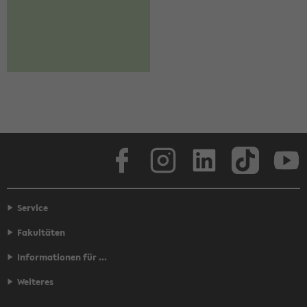
Face­book
In­sta­gram
Lin­ke­dIn
Tik­Tok
You
Service
Fakultäten
Informationen für ...
Weiteres