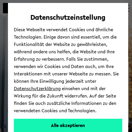
Automatische
zum
zum
zum
Inhaltswechsel
Hauptinhalt
Hauptmenü
Fußbereich
Datenschutzeinstellung
vermeiden
wechseln
wechseln
wechseln
Diese Webseite verwendet Cookies und ähnliche
Technologien. Einige davon sind essentiell, um die
Funktionalität der Website zu gewährleisten,
während andere uns helfen, die Website und Ihre
Erfahrung zu verbessern. Falls Sie zustimmen,
verwenden wir Cookies und Daten auch, um Ihre
Mi­kro­bio­lo­gie in einer da­
Interaktionen mit unserer Webseite zu messen. Sie
ten­ge­steu­er­ten Welt
können Ihre Einwilligung jederzeit unter
(MDDW)
Datenschutzerklärung
einsehen und mit der
Wirkung für die Zukunft widerrufen. Auf der Seite
finden Sie auch zusätzliche Informationen zu den
verwendeten Cookies und Technologien.
Alle akzeptieren
© Uni­ver­si­tät Bie­le­feld