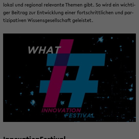
lokal und re­gio­nal re­le­van­te The­men gibt. So wird ein wich­ti­
ger Bei­trag zur Ent­wick­lung einer fort­schritt­li­chen und par­
ti­zi­pa­ti­ven Wis­sens­ge­sell­schaft ge­leis­tet.