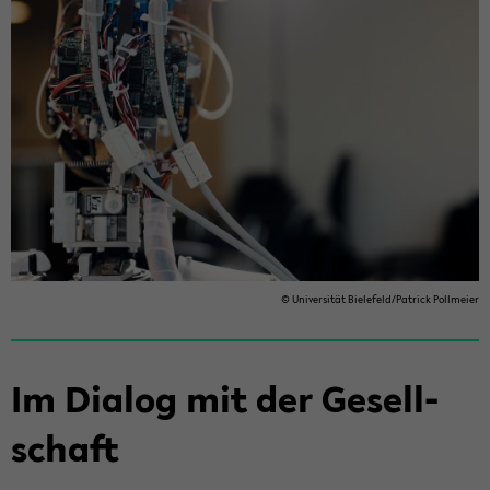
© Uni­ver­si­tät Bie­le­feld/Pa­trick Poll­mei­er
Im Dia­log mit der Ge­sell­
schaft