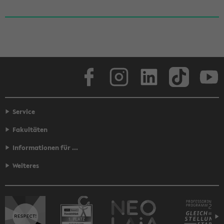
Face­book
In­sta­gram
Lin­ke­dIn
Tik­Tok
You
Service
Fakultäten
Informationen für ...
Weiteres