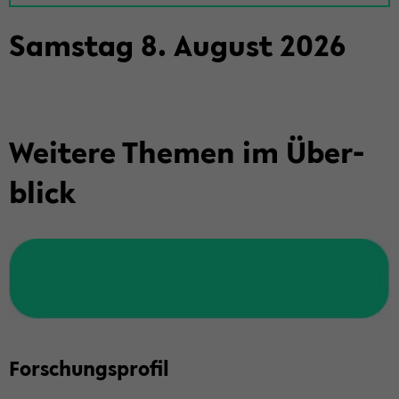
Sams­tag
8
.
Au­gust
2026
Wei­te­re The­men im Über­
blick
For­schungs­pro­fil