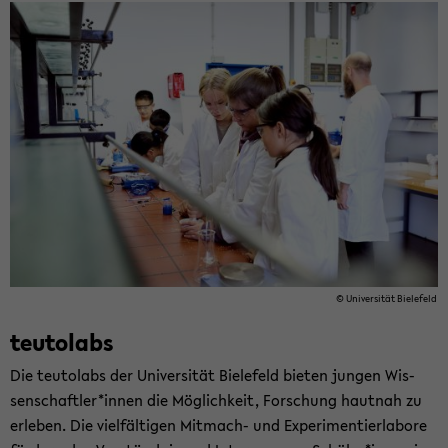
© Uni­ver­si­tät Bie­le­feld
teu­tol­abs
Die teu­tol­abs der Uni­ver­si­tät Bie­le­feld bie­ten jun­gen Wis­
sen­schaft­ler*innen die Mög­lich­keit, For­schung haut­nah zu
er­le­ben. Die viel­fäl­ti­gen Mitmach-​ und Ex­pe­ri­men­tier­la­bo­re