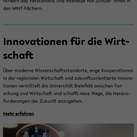
för­dern das Ver­ständ­nis und In­ter­es­se von Schü­ler*innen in
den MINT-​Fächern.
In­no­va­tio­nen für die Wirt­
schaft
Über mo­der­ne Wis­sen­schafts­stand­or­te, enge Ko­ope­ra­tio­nen
in der re­gio­na­len Wirt­schaft und zu­kunfts­ori­en­tier­te In­no­va­
tio­nen ver­mit­telt die Uni­ver­si­tät Bie­le­feld zwi­schen For­
schung und Wirt­schaft und schafft neue Wege, die Her­aus­
for­de­run­gen der Zu­kunft an­zu­ge­hen.
Mehr er­fah­ren