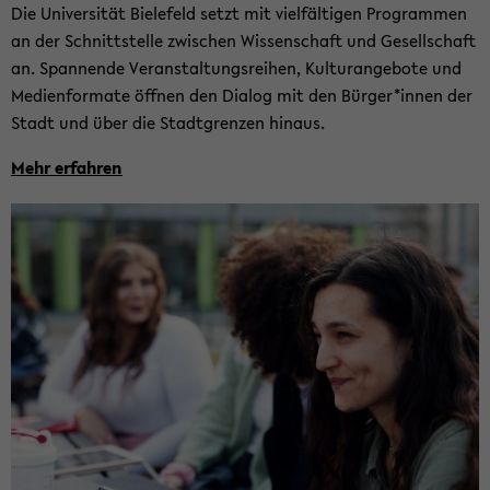
Die Uni­ver­si­tät Bie­le­feld setzt mit viel­fäl­ti­gen Pro­gram­men
an der Schnitt­stel­le zwi­schen Wis­sen­schaft und Ge­sell­schaft
an. Span­nen­de Ver­an­stal­tungs­rei­hen, Kul­tur­ange­bo­te und
Me­di­en­for­ma­te öff­nen den Dia­log mit den Bür­ger*innen der
Stadt und über die Stadt­gren­zen hin­aus.
Mehr er­fah­ren