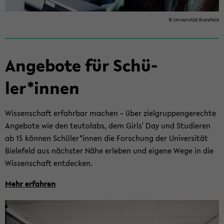
© Uni­ver­si­tät Bie­le­feld
An­ge­bo­te für Schü­
ler*innen
Wis­sen­schaft er­fahr­bar ma­chen – über ziel­grup­pen­ge­rech­te
An­ge­bo­te wie den teu­tol­abs, dem Girls' Day und Stu­die­ren
ab 15 kön­nen Schü­ler*innen die For­schung der Uni­ver­si­tät
Bie­le­feld aus nächs­ter Nähe er­le­ben und ei­ge­ne Wege in die
Wis­sen­schaft ent­de­cken.
Mehr er­fah­ren