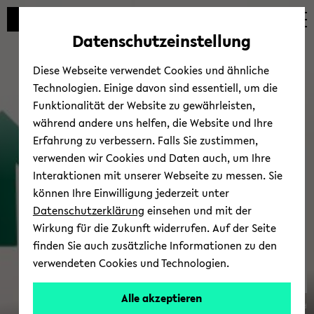
Automatische
zum
zum
zum
Inhaltswechsel
Hauptinhalt
Hauptmenü
Fußbereich
Datenschutzeinstellung
vermeiden
wechseln
wechseln
wechseln
Diese Webseite verwendet Cookies und ähnliche
Technologien. Einige davon sind essentiell, um die
Funktionalität der Website zu gewährleisten,
während andere uns helfen, die Website und Ihre
Erfahrung zu verbessern. Falls Sie zustimmen,
verwenden wir Cookies und Daten auch, um Ihre
Trans­fer
Interaktionen mit unserer Webseite zu messen. Sie
können Ihre Einwilligung jederzeit unter
Datenschutzerklärung
einsehen und mit der
Wirkung für die Zukunft widerrufen. Auf der Seite
finden Sie auch zusätzliche Informationen zu den
verwendeten Cookies und Technologien.
Alle akzeptieren
© Uni­ver­si­tät Bie­le­feld