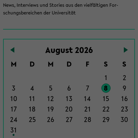
News, In­ter­views und Sto­ries aus den viel­fäl­ti­gen For­
schungs­be­rei­chen der Uni­ver­si­tät
To
Au­gust 2026
the
events
M
D
M
D
F
S
S
page
1
2
3
4
5
6
7
8
9
10
11
12
13
14
15
16
17
18
19
20
21
22
23
24
25
26
27
28
29
30
31