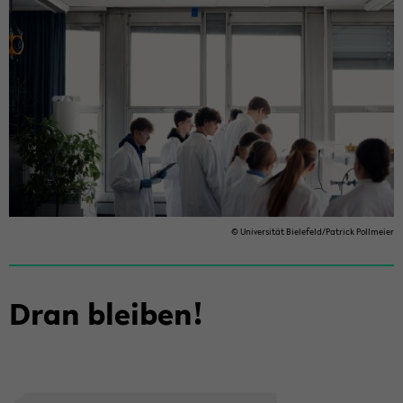
© Uni­ver­si­tät Bie­le­feld/Pa­trick Poll­mei­er
Dran blei­ben!