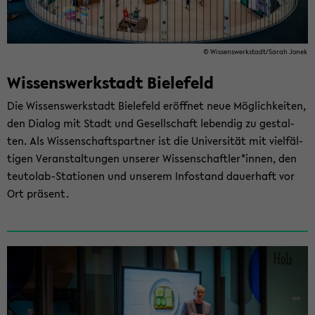
© Wis­sens­werk­stadt/Sarah Jonek
Wissenswerkstadt ­Bielefeld
Die Wis­sens­werk­stadt Bie­le­feld er­öff­net neue Mög­lich­kei­ten,
den Dia­log mit Stadt und Ge­sell­schaft le­ben­dig zu ge­stal­
ten. Als Wis­sen­schafts­part­ner ist die Uni­ver­si­tät mit viel­fäl­
ti­gen Ver­an­stal­tun­gen un­se­rer Wis­sen­schaft­ler*innen, den
teutolab-​Stationen und un­se­rem In­fo­stand dau­er­haft vor
Ort prä­sent.