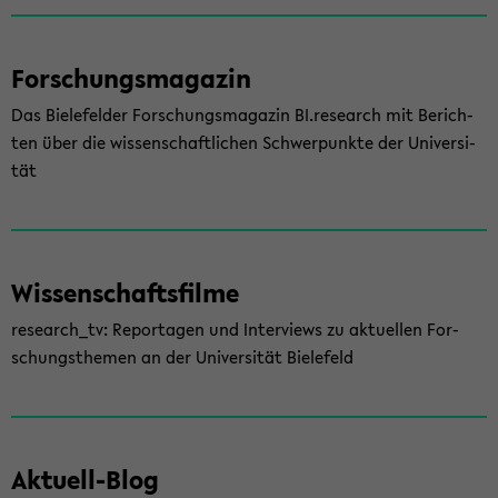
For­schungs­ma­ga­zin
Das Bie­le­fel­der For­schungs­ma­ga­zin BI.re­se­arch mit Be­rich­
ten über die wis­sen­schaft­li­chen Schwer­punk­te der Uni­ver­si­
tät
Wis­sen­schafts­fil­me
re­se­arch_tv: Re­por­ta­gen und In­ter­views zu ak­tu­el­len For­
schungs­the­men an der Uni­ver­si­tät Bie­le­feld
Aktuell-​Blog