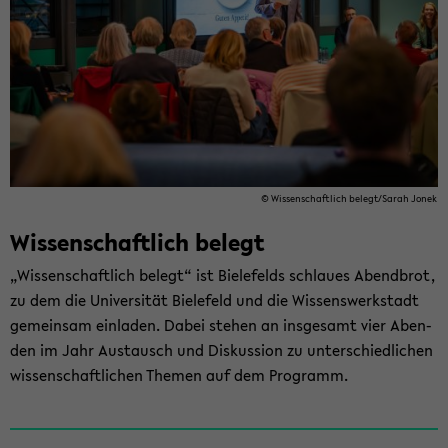
© Wis­sen­schaft­lich be­legt/Sarah Jonek
Wis­sen­schaft­lich be­legt
„Wis­sen­schaft­lich be­legt“ ist Bie­le­felds schlau­es Abend­brot,
zu dem die Uni­ver­si­tät Bie­le­feld und die Wis­sens­werk­stadt
ge­mein­sam ein­la­den. Dabei ste­hen an ins­ge­samt vier Aben­
den im Jahr Aus­tausch und Dis­kus­si­on zu un­ter­schied­li­chen
wis­sen­schaft­li­chen The­men auf dem Pro­gramm.