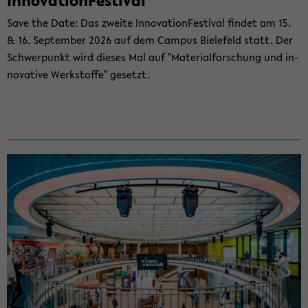
In­no­va­ti­on­Fes­ti­val
Save the Date: Das zwei­te In­no­va­ti­on­Fes­ti­val fin­det am 15.
& 16. Sep­tem­ber 2026 auf dem Cam­pus Bie­le­feld statt. Der
Schwer­punkt wird die­ses Mal auf "Ma­te­ri­al­for­schung und in­
no­va­ti­ve Werk­stof­fe" ge­setzt.