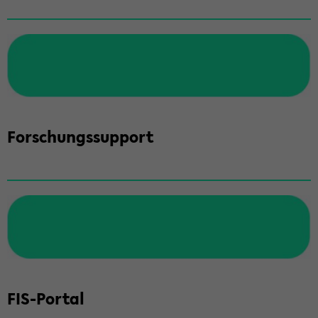
For­schungs­sup­port
FIS-​Portal