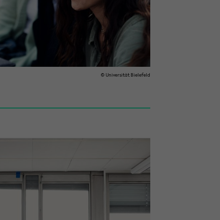
© Uni­ver­si­tät Bie­le­feld