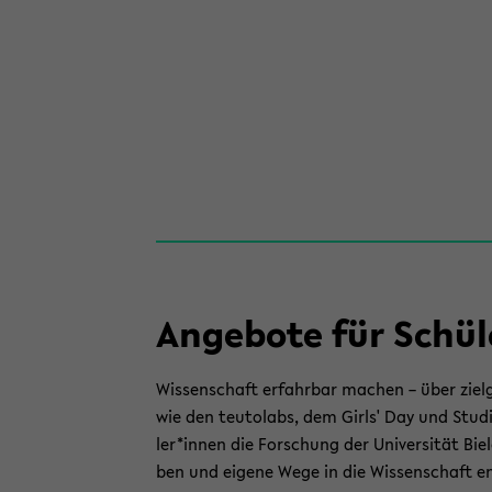
An­ge­bo­te für Schü
Wis­sen­schaft er­fahr­bar ma­chen – über ziel­g
wie den teu­tol­abs, dem Girls' Day und Stu­d
ler*innen die For­schung der Uni­ver­si­tät Bie­
ben und ei­ge­ne Wege in die Wis­sen­schaft en