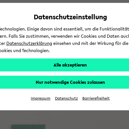
Automatische
zum
zum
zum
Inhaltswechsel
Hauptinhalt
Hauptmenü
Fußbereich
Datenschutzeinstellung
vermeiden
wechseln
wechseln
wechseln
chnologien. Einige davon sind essentiell, um die Funktionalit
sern. Falls Sie zustimmen, verwenden wir Cookies und Daten auc
nter
Datenschutzerklärung
einsehen und mit der Wirkung für die 
ookies und Technologien.
Alle akzeptieren
Nur notwendige Cookies zulassen
Impressum
Datenschutz
Barrierefreiheit