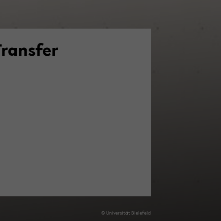
Trans­fer
© Uni­ver­si­tät Bie­le­feld