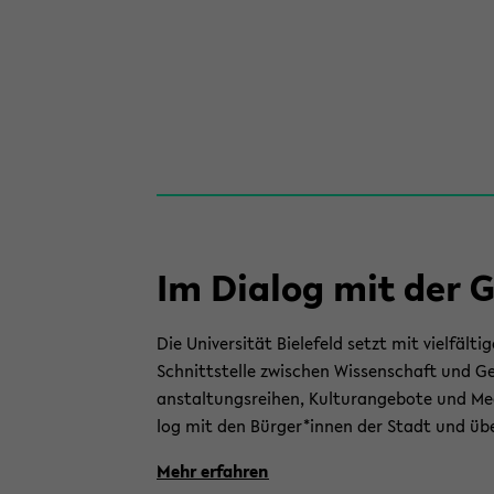
Im Dia­log mit der Ge
Die Uni­ver­si­tät Bie­le­feld setzt mit viel­fäl
Schnitt­stel­le zwi­schen Wis­sen­schaft und Ge
an­stal­tungs­rei­hen, Kul­tur­ange­bo­te und Me
log mit den Bür­ger*innen der Stadt und über
Mehr er­fah­ren