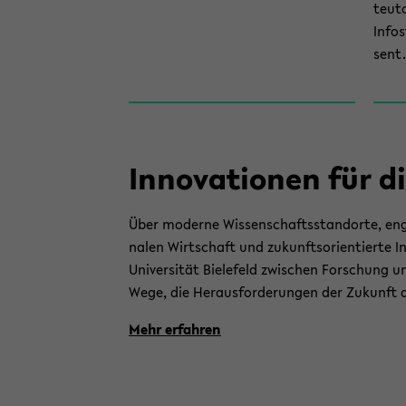
teuto
In­fo
sent.
In­no­va­tio­nen für d
Über mo­der­ne Wis­sen­schafts­stand­or­te, enge
na­len Wirt­schaft und zu­kunfts­ori­en­tier­te In
Uni­ver­si­tät Bie­le­feld zwi­schen For­schung
Wege, die Her­aus­for­de­run­gen der Zu­kunft a
Mehr er­fah­ren