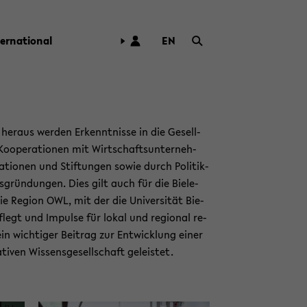
ter­na­tio­nal
EN
ZUR
ENG­
LI­
SCHEN
SPRA­
her­aus wer­den Er­kennt­nis­se in die Ge­sell­
CHE
Ko­ope­ra­tio­nen mit Wirt­schafts­un­ter­neh­
WECH­
a­tio­nen und Stif­tun­gen sowie durch Po­li­tik­
SELN
grün­dun­gen. Dies gilt auch für die Bie­le­
ie Re­gi­on OWL, mit der die Uni­ver­si­tät Bie­
 pflegt und Im­pul­se für lokal und re­gio­nal re­
in wich­ti­ger Bei­trag zur Ent­wick­lung einer
­ti­ven Wis­sens­ge­sell­schaft ge­leis­tet.