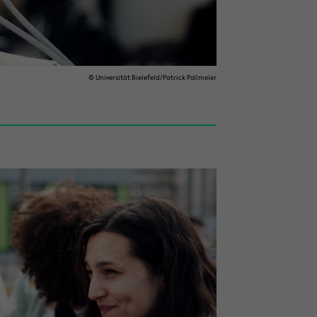
© Uni­ver­si­tät Bie­le­feld/Pa­trick Poll­mei­er