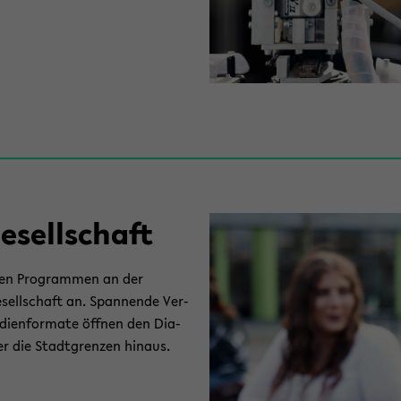
­sell­schaft
­ti­gen Pro­gram­men an der
­sell­schaft an. Span­nen­de Ver­
­di­en­for­ma­te öff­nen den Dia­
 die Stadt­gren­zen hin­aus.