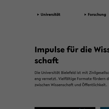
Uni­ver­si­tät
For­schung
Im­pul­se für die Wis­
schaft
Die Uni­ver­si­tät Bie­le­feld ist mit Zi­vil­ge­sell
eng ver­netzt. Viel­fäl­ti­ge For­ma­te för­dern
zwi­schen Wis­sen­schaft und Öf­fent­lich­keit.