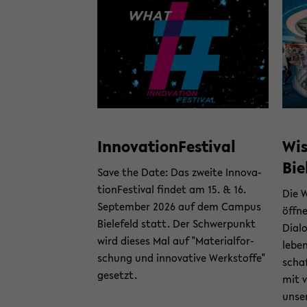
In­no­va­ti­on­Fes­ti­val
Wis
Bie
Save the Date: Das zwei­te In­no­va­
ti­on­Fes­ti­val fin­det am 15. & 16.
Die W
Sep­tem­ber 2026 auf dem Cam­pus
öff­n
Bie­le­feld statt. Der Schwer­punkt
Dia­l
wird die­ses Mal auf "Ma­te­ri­al­for­
le­be
schung und in­no­va­ti­ve Werk­stof­fe"
schaf
ge­setzt.
mit vi
un­se