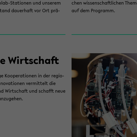
lab-​Stationen und un­se­rem
chen wis­sen­schaft­li­chen The­
­stand dau­er­haft vor Ort prä­
auf dem Pro­gramm.
ie Wirt­schaft
 Ko­ope­ra­tio­nen in der re­gio­
­no­va­tio­nen ver­mit­telt die
 und Wirt­schaft und schafft neue
n­zu­ge­hen.