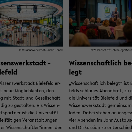
© Wis­sens­werk­stadt/Sarah Jonek
© Wis­sen­schaft­lich be­legt/Sa
senswerkstadt ­
Wis­sen­schaft­lich be
lefeld
legt
is­sens­werk­stadt Bie­le­feld er­
„Wis­sen­schaft­lich be­legt“ ist B
et neue Mög­lich­kei­ten, den
felds schlau­es Abend­brot, zu
og mit Stadt und Ge­sell­schaft
die Uni­ver­si­tät Bie­le­feld und d
n­dig zu ge­stal­ten. Als Wis­sen­
Wis­sens­werk­stadt ge­mein­sam
ts­part­ner ist die Uni­ver­si­tät
la­den. Dabei ste­hen an ins­ge­
el­fäl­ti­gen Ver­an­stal­tun­gen
vier Aben­den im Jahr Aus­taus
­rer Wis­sen­schaft­ler*innen, den
und Dis­kus­si­on zu un­ter­schied­