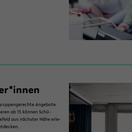
­ler*innen
rup­pen­ge­rech­te An­ge­bo­te
ie­ren ab 15 kön­nen Schü­
le­feld aus nächs­ter Nähe er­le­
t­de­cken.