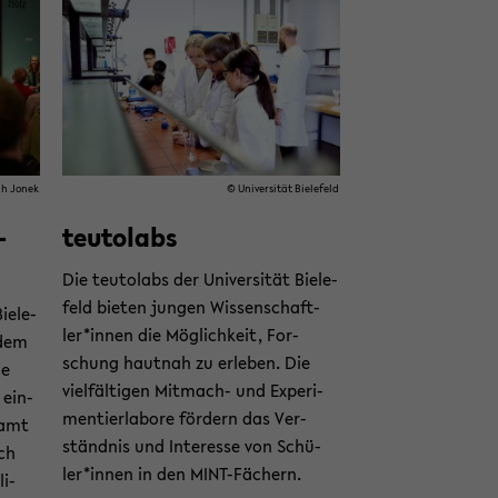
rah Jonek
© Uni­ver­si­tät Bie­le­feld
­
teu­tol­abs
Die teu­tol­abs der Uni­ver­si­tät Bie­le­
feld bie­ten jun­gen Wis­sen­schaft­
ie­le­
ler*innen die Mög­lich­keit, For­
 dem
schung haut­nah zu er­le­ben. Die
ie
viel­fäl­ti­gen Mitmach-​ und Ex­pe­ri­
 ein­
men­tier­la­bo­re för­dern das Ver­
samt
ständ­nis und In­ter­es­se von Schü­
ch
ler*innen in den MINT-​Fächern.
li­