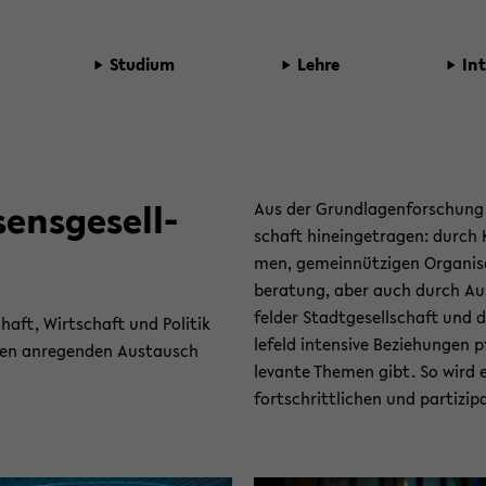
Stu­di­um
Lehre
In­
sens­ge­sell­
​Aus der Grund­la­gen­for­schung 
schaft hin­ein­ge­tra­gen: durch 
men, ge­mein­nüt­zi­gen Or­ga­ni­s
be­ra­tung, aber auch durch Aus­
fel­der Stadt­ge­sell­schaft und d
­schaft, Wirt­schaft und Po­li­tik
le­feld in­ten­si­ve Be­zie­hun­gen
 den an­re­gen­den Aus­tausch
le­van­te The­men gibt. So wird e
fort­schritt­li­chen und par­ti­zi­pa