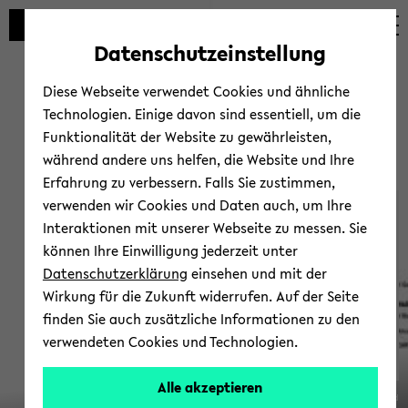
Automatische
skip
skip
skip
Inhaltswechsel
to
to
to
Datenschutzeinstellung
vermeiden
main
main
footer
content
menu
Diese Webseite verwendet Cookies und ähnliche
Technologien. Einige davon sind essentiell, um die
Funktionalität der Website zu gewährleisten,
während andere uns helfen, die Website und Ihre
Erfahrung zu verbessern. Falls Sie zustimmen,
verwenden wir Cookies und Daten auch, um Ihre
D02
Interaktionen mit unserer Webseite zu messen. Sie
können Ihre Einwilligung jederzeit unter
Datenschutzerklärung
einsehen und mit der
Wirkung für die Zukunft widerrufen. Auf der Seite
finden Sie auch zusätzliche Informationen zu den
verwendeten Cookies und Technologien.
Ver­
Alle akzeptieren
© Uni­ver­si­tät Bie­le­feld
glei­