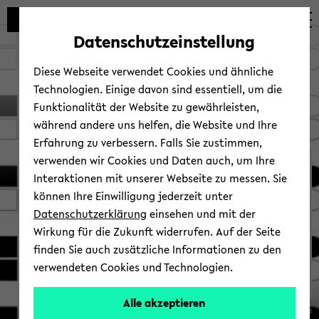
Automatische
zum
zum
zum
Inhaltswechsel
Hauptinhalt
Hauptmenü
Fußbereich
Datenschutzeinstellung
vermeiden
wechseln
wechseln
wechseln
Diese Webseite verwendet Cookies und ähnliche
Technologien. Einige davon sind essentiell, um die
Funktionalität der Website zu gewährleisten,
während andere uns helfen, die Website und Ihre
Erfahrung zu verbessern. Falls Sie zustimmen,
verwenden wir Cookies und Daten auch, um Ihre
D06
Interaktionen mit unserer Webseite zu messen. Sie
können Ihre Einwilligung jederzeit unter
Datenschutzerklärung
einsehen und mit der
Wirkung für die Zukunft widerrufen. Auf der Seite
finden Sie auch zusätzliche Informationen zu den
verwendeten Cookies und Technologien.
Ver­
Alle akzeptieren
© Uni­ver­si­tät Bie­le­feld
glei­