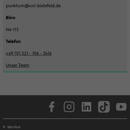
punk­tum@uni-​bielefeld.de
Büro
N4-​113
Te­le­fon
+49 (0) 521 - 106 - 3616
Unser Team
Face­book
In­sta­gram
Lin­ke­dIn
Tik­Tok
You
Service