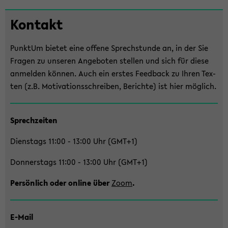
Zum
Kon­takt
Haupt­
in­
Punk­tUm bie­tet eine of­fe­ne Sprech­stun­de an, in der Sie
halt
Fra­gen zu un­se­ren An­ge­bo­ten stel­len und sich für diese
der
an­mel­den kön­nen. Auch ein ers­tes Feed­back zu Ihren Tex­
Sek­
ten (z.B. Mo­ti­va­ti­ons­schrei­ben, Be­rich­te) ist hier mög­lich.
ti­
on
wech­
Sprech­zei­ten
seln
Diens­tags 11:00 - 13:00 Uhr (GMT+1)
Don­ners­tags 11:00 - 13:00 Uhr (GMT+1)
Per­sön­lich oder on­line über
Zoom
.
E-​Mail