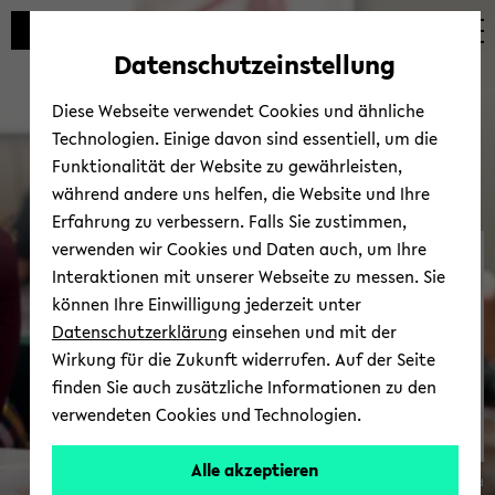
Automatische
zum
zum
zum
Inhaltswechsel
Hauptinhalt
Hauptmenü
Fußbereich
Datenschutzeinstellung
vermeiden
wechseln
wechseln
wechseln
Diese Webseite verwendet Cookies und ähnliche
Technologien. Einige davon sind essentiell, um die
Funktionalität der Website zu gewährleisten,
während andere uns helfen, die Website und Ihre
Erfahrung zu verbessern. Falls Sie zustimmen,
verwenden wir Cookies und Daten auch, um Ihre
Punk­tUm
Interaktionen mit unserer Webseite zu messen. Sie
können Ihre Einwilligung jederzeit unter
Datenschutzerklärung
einsehen und mit der
Wirkung für die Zukunft widerrufen. Auf der Seite
finden Sie auch zusätzliche Informationen zu den
verwendeten Cookies und Technologien.
Alle akzeptieren
© Uni­ver­si­tät Bie­le­feld