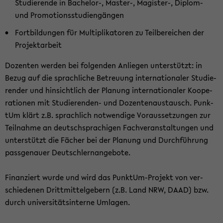
Stu­die­ren­de in Bachelor-​, Master-​, Magister-​, Diplom-​
und Pro­mo­ti­ons­stu­di­en­gän­gen
Fort­bil­dun­gen für Mul­ti­pli­ka­to­ren zu Teil­be­rei­chen der
Pro­jekt­ar­beit
Do­zen­ten wer­den bei fol­gen­den An­lie­gen un­ter­stützt: in
Bezug auf die sprach­li­che Be­treu­ung in­ter­na­tio­na­ler Stu­die­
ren­der und hin­sicht­lich der Pla­nung in­ter­na­tio­na­ler Ko­ope­
ra­tio­nen mit Studierenden-​ und Do­zen­ten­aus­tausch. Punk­
tUm klärt z.B. sprach­lich not­wen­di­ge Vor­aus­set­zun­gen zur
Teil­nah­me an deutsch­spra­chi­gen Fach­ver­an­stal­tun­gen und
un­ter­stützt die Fä­cher bei der Pla­nung und Durch­füh­rung
pass­ge­nau­er Deutsch­lern­an­ge­bo­te.
Fi­nan­ziert wurde und wird das PunktUm-​Projekt von ver­
schie­de­nen Dritt­mit­tel­ge­bern (z.B. Land NRW, DAAD) bzw.
durch uni­ver­si­täts­in­ter­ne Um­la­gen.