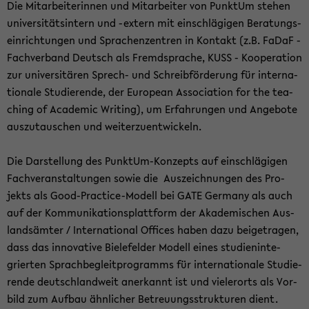
Die Mit­ar­bei­te­rin­nen und Mit­ar­bei­ter von Punk­tUm ste­hen
uni­ver­si­täts­in­tern und -​extern mit ein­schlä­gi­gen Be­ra­tungs­
ein­rich­tun­gen und Spra­chen­zen­tren in Kon­takt (z.B. FaDaF -
Fach­ver­band Deutsch als Fremd­spra­che, KUSS - Ko­ope­ra­ti­on
zur uni­ver­si­tä­ren Sprech-​ und Schreib­för­de­rung für in­ter­na­
tio­na­le Stu­die­ren­de, der Eu­ropean As­so­cia­ti­on for the tea­
ching of Aca­de­mic Wri­ting), um Er­fah­run­gen und An­ge­bo­te
aus­zu­tau­schen und wei­ter­zu­ent­wi­ckeln.
Die Dar­stel­lung des PunktUm-​Konzepts auf ein­schlä­gi­gen
Fach­ver­an­stal­tun­gen sowie die Aus­zeich­nun­gen des Pro­
jekts als Good-​Practice-Modell bei GATE Ger­ma­ny als auch
auf der Kom­mu­ni­ka­ti­ons­platt­form der Aka­de­mi­schen Aus­
lands­äm­ter / In­ter­na­tio­nal Of­fices haben dazu bei­getra­gen,
dass das in­no­va­ti­ve Bie­le­fel­der Mo­dell eines stu­di­en­in­te­
grier­ten Sprach­be­gleit­pro­gramms für in­ter­na­tio­na­le Stu­die­
ren­de deutsch­land­weit an­er­kannt ist und vie­ler­orts als Vor­
bild zum Auf­bau ähn­li­cher Be­treu­ungs­struk­tu­ren dient.