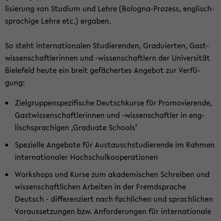
li­sie­rung von Stu­di­um und Lehre (Bologna-​Prozess, eng­lisch­
spra­chi­ge Lehre etc.) er­ga­ben.
So steht in­ter­na­tio­na­len Stu­die­ren­den, Gra­du­ier­ten, Gast­
wis­sen­schaft­le­rin­nen und -​wissenschaftlern der Uni­ver­si­tät
Bie­le­feld heute ein breit ge­fä­cher­tes An­ge­bot zur Ver­fü­
gung:
Ziel­grup­pen­spe­zi­fi­sche Deutsch­kur­se für Pro­mo­vie­ren­de,
Gast­wis­sen­schaft­le­rin­nen und -​wissenschaftler in eng­
lisch­spra­chi­gen ‚Gra­dua­te Schools’
Spe­zi­el­le An­ge­bo­te für Aus­tausch­stu­die­ren­de im Rah­men
in­ter­na­tio­na­ler Hoch­schul­ko­ope­ra­tio­nen
Work­shops und Kurse zum aka­de­mi­schen Schrei­ben und
wis­sen­schaft­li­chen Ar­bei­ten in der Fremd­spra­che
Deutsch - dif­fe­ren­ziert nach fach­li­chen und sprach­li­chen
Vor­aus­set­zun­gen bzw. An­for­de­run­gen für in­ter­na­tio­na­le