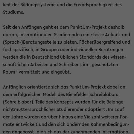
keit der Bil­dungs­sys­te­me und die Fremd­spra­chig­keit des
Stu­di­ums.
Seit den An­fän­gen geht es dem PunktUm-​Projekt des­halb
darum, in­ter­na­tio­na­len Stu­die­ren­den eine feste Anlauf-​ und
(Sprach-​)Be­ra­tungs­stel­le zu bie­ten. Fä­cher­über­grei­fend und
fach­spe­zi­fisch, in Grup­pen oder in­di­vi­du­el­len Be­ra­tun­gen
wer­den die in Deutsch­land üb­li­chen Stan­dards des wis­sen­
schaft­li­chen Ar­bei­ten und Schrei­bens im „ge­schütz­ten
Raum“ ver­mit­telt und ein­ge­übt.
An­fäng­lich ori­en­tier­te sich das PunktUm-​Projekt dabei an
dem er­folg­rei­chen Mo­dell des Bie­le­fel­der Schreib­la­bors
(
Schreib­la­bor
). Teile des Kon­zepts wur­den für die Be­lan­ge
nicht­mut­ter­sprach­li­cher Stu­die­ren­der ad­ap­tiert. Im Lauf
der Jahre wur­den dar­über hin­aus eine Viel­zahl wei­te­rer For­
ma­te ent­wi­ckelt und den sich än­dern­den Rah­men­be­din­gun­
gen an­ge­passt, die sich aus der zu­neh­men­den In­ter­na­tio­na­