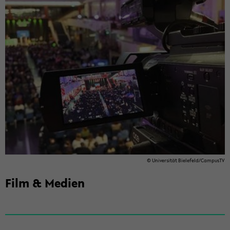
© Uni­ver­si­tät Bie­le­feld/Cam­pusTV
Film & Me­di­en