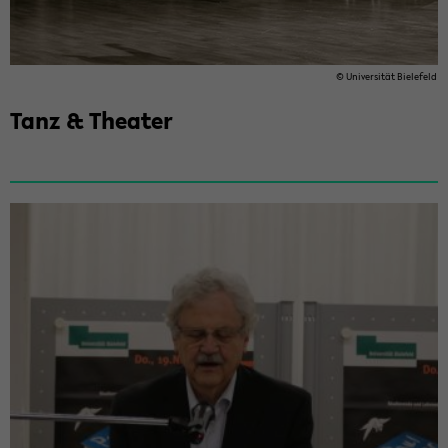
© Uni­ver­si­tät Bie­le­feld
Tanz & Thea­ter