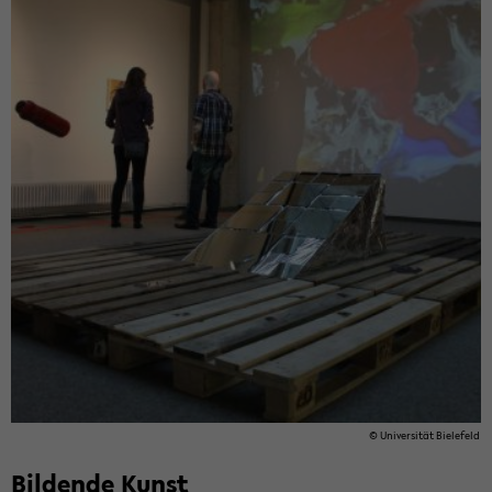
© Uni­ver­si­tät Bie­le­feld
Bil­den­de Kunst