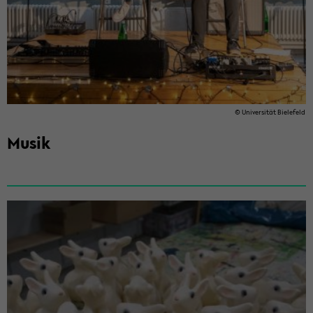
© Uni­ver­si­tät Bie­le­feld
Musik