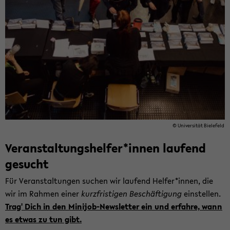
© Uni­ver­si­tät Bie­le­feld
Ver­an­stal­tungs­hel­fer*innen lau­fend
ge­sucht
Für Ver­an­stal­tun­gen su­chen wir lau­fend Hel­fer*innen, die
wir im Rah­men einer
kurz­fris­ti­gen Be­schäf­ti­gung
ein­stel­len.
Trag' Dich in den Minijob-​Newsletter ein und er­fah­re, wann
es etwas zu tun gibt.