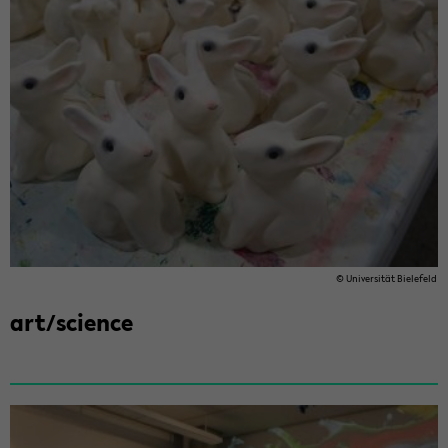
© Uni­ver­si­tät Bie­le­feld
art/sci­ence