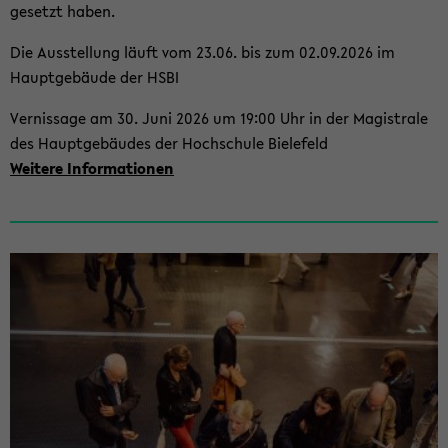
ge­setzt haben.
Die Aus­stel­lung läuft vom 23.06. bis zum 02.09.2026 im
Haupt­ge­bäu­de der HSBI
Ver­nis­sa­ge am 30. Juni 2026 um 19:00 Uhr in der Ma­gis­tra­le
des Haupt­ge­bäu­des der Hoch­schu­le Bie­le­feld
Wei­te­re In­for­ma­tio­nen