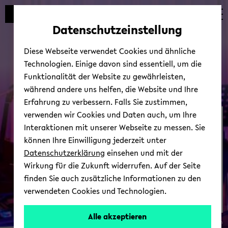
Automatische
skip
skip
skip
Inhaltswechsel
to
to
to
Datenschutzeinstellung
vermeiden
main
main
footer
content
menu
Diese Webseite verwendet Cookies und ähnliche
Technologien. Einige davon sind essentiell, um die
Funktionalität der Website zu gewährleisten,
während andere uns helfen, die Website und Ihre
Erfahrung zu verbessern. Falls Sie zustimmen,
verwenden wir Cookies und Daten auch, um Ihre
Zen­trum für Äs­the­tik
Interaktionen mit unserer Webseite zu messen. Sie
können Ihre Einwilligung jederzeit unter
Datenschutzerklärung
einsehen und mit der
Wirkung für die Zukunft widerrufen. Auf der Seite
finden Sie auch zusätzliche Informationen zu den
verwendeten Cookies und Technologien.
Kul­
Alle akzeptieren
© Ja­nice Jen­sen
tur