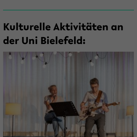
Kul­tu­rel­le Ak­ti­vi­tä­ten an
der Uni Bie­le­feld: