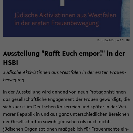
Rafft Euch Empor! / HSBI
Aus­stel­lung "Rafft Euch empor!" in der
HSBI
Jü­di­sche Ak­ti­vis­tin­nen aus West­fa­len in der ers­ten Frau­en­
be­we­gung
In der Aus­stel­lung wird an­hand von neun Prot­ago­nis­tin­nen
das ge­sell­schaft­li­che En­ga­ge­ment der Frau­en ge­wür­digt, die
sich zu­erst im Deut­schen Kai­ser­reich und spä­ter in der Wei­
ma­rer Re­pu­blik in und aus ganz un­ter­schied­li­chen Be­rei­chen
der Ge­sell­schaft in so­wohl jü­di­schen als auch nicht-​
jüdischen Or­ga­ni­sa­tio­nen maß­geb­lich für Frau­en­rech­te ein­