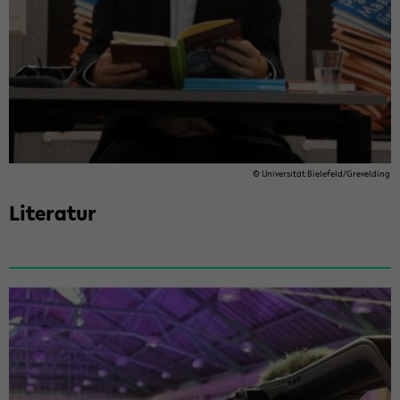
© Uni­ver­si­tät Bie­le­feld/Gre­vel­ding
Li­te­ra­tur