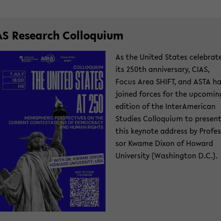
AS Re­se­arch Col­lo­qui­um
As the United Sta­tes ce­le­bra­t
its 250th an­ni­versa­ry, CIAS,
Focus Area SHIFT, and ASTA h
joi­ned for­ces for the up­co­min
edi­ti­on of the In­ter­Ame­ri­can
Stu­dies Col­lo­qui­um to pre­sen
this key­note ad­dress by Pro­fes
sor Kwame Dixon of Howard
Uni­ver­si­ty (Wa­shing­ton D.C.).