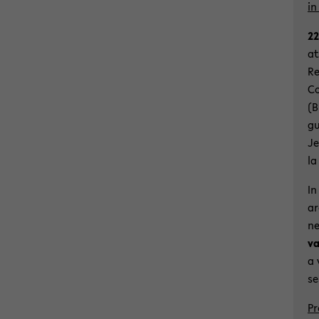
in
22
at
Re
Co
(B
gu
Je
la
In
ar
ne
va
a 
se
Pr