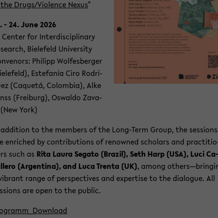
 the Drugs/Vio­lence Nexus
"
. - 24. June 2026
 Cen­ter for In­ter­di­sci­pli­na­ry
­se­arch, Bie­le­feld Uni­ver­si­ty
n­ve­nors: Phil­ipp Wol­fes­ber­ger
ie­le­feld), Es­te­fanía Ciro Ro­dri­
ez (Caquetá, Co­lom­bia), Alke
nss (Frei­burg), Os­wal­do Za­va­
 (New York)
 ad­di­ti­on to the mem­bers of the Long-​Term Group, the ses­si­ons
e en­ri­ched by con­tri­bu­ti­ons of re­now­ned scholars and prac­ti­tio
rs such as
Rita Laura Se­ga­to (Bra­zil), Seth Harp (USA), Luci Ca
l­le­ro (Ar­gen­ti­na), and Luca Tren­ta (UK)
, among others—brin­gi
vi­brant range of per­spec­ti­ves and ex­per­ti­se to the dia­lo­gue. All
s­si­ons are open to the pu­blic.
o­gram­m_Down­load