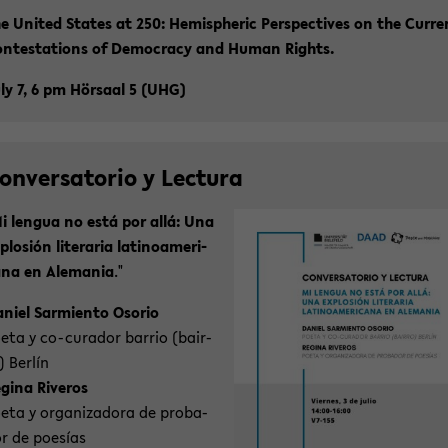
e United Sta­tes at 250: He­mi­s­phe­ric Per­spec­ti­ves on the Cur­r
n­te­sta­ti­ons of De­mo­cra­cy and Human Rights.
ly 7, 6 pm Hör­saal 5 (UHG)
on­ver­sa­to­rio y Lec­tu­ra
i len­gua no está por allá: Una
­plo­sión li­te­ra­ria la­ti­no­ame­ri­
­na en Ale­ma­nia
."
­ni­el Sar­mi­en­to Oso­rio
eta y co-​curador bar­rio (bair­
) Berlín
­gi­na Ri­ver­os
eta y or­ga­niz­ado­ra de pro­ba­
r de poesías