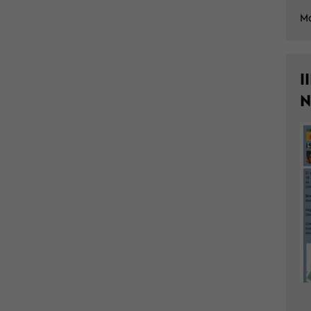
Mo
I
N