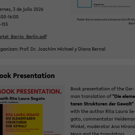
er­nes, 3 de julio 2026
:00-16:00
Pos­ter Bar­rio weiss und schwar­ze Schrift bla
-​155
Rah
r­tel_Bar­ri­o_Ber­lin.pdf
­ga­ni­z­an: Prof. Dr. Joa­chim Mi­cha­el y Diana Ber­nal
ook Pre­sen­ta­ti­on
Book pre­sen­ta­ti­on of the Ger­
man trans­la­ti­on of
"Die ele­m
ta­ren Struk­tu­ren der Ge­walt"
with the author Rita Laura Se
ga­to, com­men­ta­tor Hei­de­ma­
Win­kel, mo­de­ra­tor Ana Mi­ran­
Mora and the trans­la­tors.