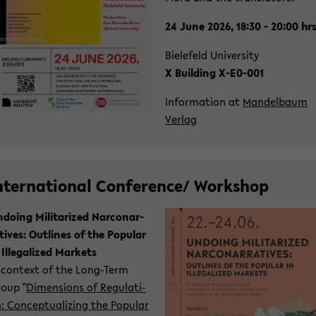
24 June 2026, 18:30 - 20:00 hr
Bie­le­feld Uni­ver­si­ty
X Buil­ding X-​E0-001
In­for­ma­ti­on at
Man­del­baum
Ver­lag
n­ter­na­tio­nal Con­fe­rence/ Work­shop
­doing Mi­li­ta­ri­zed Nar­co­nar­
­ti­ves: Out­lines of the Po­pu­lar
 Il­le­ga­li­zed Mar­kets
 con­text of the Long-​Term
oup "
Di­men­si­ons of Re­gu­la­ti­
: Con­cep­tua­li­zing the Po­pu­lar