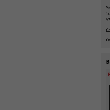
Vi
14
V7
Ca
Or
B