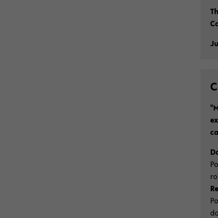
Th
Co
Ju
C
"M
ex
ca
Da
Po
ro
Re
Po
do