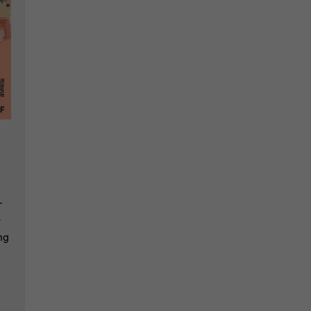
­
­
ng