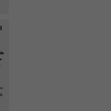
l
 de
e­
-
Fo­
g,