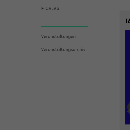
CALAS
I
Ver­an­stal­tun­gen
Ver­an­stal­tungs­ar­chiv