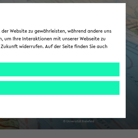
CIAS - Cen­ter for
ät der Website zu gewährleisten, während andere uns
n­ter­Ame­ri­can
h, um Ihre Interaktionen mit unserer Webseite zu
Zukunft widerrufen. Auf der Seite finden Sie auch
Stu­dies
© Uni­ver­si­tät Bie­le­feld