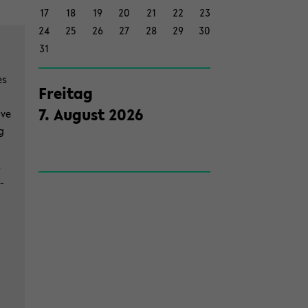
17
18
19
20
21
22
23
on
24
25
26
27
28
29
30
wech­
31
seln
es
Frei­tag
7
.
Au­gust
2026
ave
g
t
­