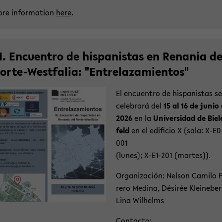
re in­for­ma­ti­on
here
.
II. En­cuen­tro de his­pa­nis­tas en Rena­nia de
orte-​Westfalia: "Ent­re­laza­mi­ent­os"
El en­cuen­tro de his­pa­nis­tas se
ce­le­brará del
15 al 16 de junio
2026
en la
Uni­ver­sidad de Bie­l
feld
en el edi­fi­cio X (sala: X-​E0
001
(lunes); X-​E1-201 (mar­tes)).
Or­ga­ni­za­ción: Nel­son Ca­mi­lo 
re­ro Me­di­na, Désirée Klei­ne­ber
Lina Wil­helms
Con­tac­to: