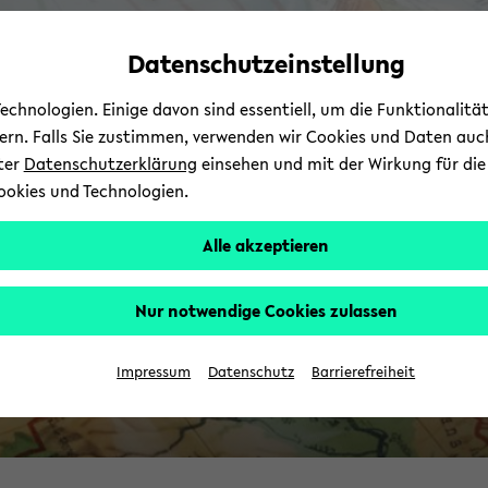
Automatische
zum
zum
zum
Inhaltswechsel
Hauptinhalt
Hauptmenü
Fußbereich
Datenschutzeinstellung
vermeiden
wechseln
wechseln
wechseln
chnologien. Einige davon sind essentiell, um die Funktionalit
I
sern. Falls Sie zustimmen, verwenden wir Cookies und Daten auc
nter
Datenschutzerklärung
einsehen und mit der Wirkung für die 
ookies und Technologien.
Alle akzeptieren
Nur notwendige Cookies zulassen
Impressum
Datenschutz
Barrierefreiheit