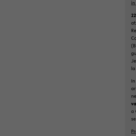
in
22
at
Re
Co
(B
gu
Je
la
In
ar
ne
va
a 
se
Pr