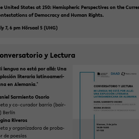
e United Sta­tes at 250: He­mi­s­phe­ric Per­spec­ti­ves on the Cur­r
n­te­sta­ti­ons of De­mo­cra­cy and Human Rights.
ly 7, 6 pm Hör­saal 5 (UHG)
on­ver­sa­to­rio y Lec­tu­ra
i len­gua no está por allá: Una
­plo­sión li­te­ra­ria la­ti­no­ame­ri­
­na en Ale­ma­nia
."
­ni­el Sar­mi­en­to Oso­rio
eta y co-​curador bar­rio (bair­
) Berlín
­gi­na Ri­ver­os
eta y or­ga­niz­ado­ra de pro­ba­
r de poesías