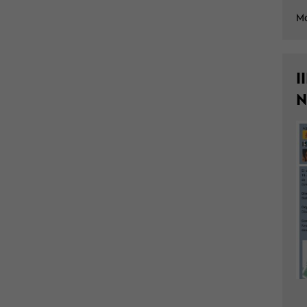
Mo
I
N