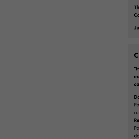
Th
Co
Ju
C
"M
ex
ca
Da
Po
ro
Re
Po
do