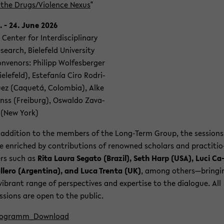
 the Drugs/Vio­lence Nexus
"
. - 24. June 2026
 Cen­ter for In­ter­di­sci­pli­na­ry
­se­arch, Bie­le­feld Uni­ver­si­ty
n­ve­nors: Phil­ipp Wol­fes­ber­ger
ie­le­feld), Es­te­fanía Ciro Ro­dri­
ez (Caquetá, Co­lom­bia), Alke
nss (Frei­burg), Os­wal­do Za­va­
 (New York)
 ad­di­ti­on to the mem­bers of the Long-​Term Group, the ses­si­ons
e en­ri­ched by con­tri­bu­ti­ons of re­now­ned scholars and prac­ti­tio
rs such as
Rita Laura Se­ga­to (Bra­zil), Seth Harp (USA), Luci Ca
l­le­ro (Ar­gen­ti­na), and Luca Tren­ta (UK)
, among others—brin­gi
vi­brant range of per­spec­ti­ves and ex­per­ti­se to the dia­lo­gue. All
s­si­ons are open to the pu­blic.
o­gram­m_Down­load