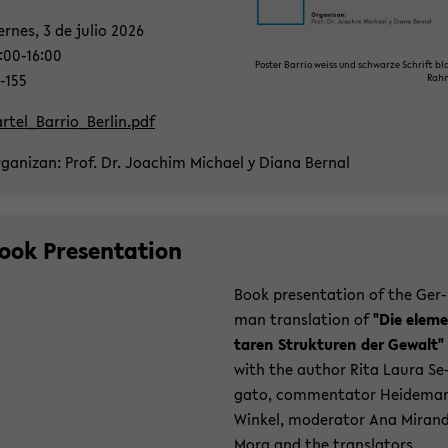
er­nes, 3 de julio 2026
:00-16:00
Pos­ter Bar­rio weiss und schwar­ze Schrift bla
-​155
Rah
r­tel_Bar­ri­o_Ber­lin.pdf
­ga­ni­z­an: Prof. Dr. Joa­chim Mi­cha­el y Diana Ber­nal
ook Pre­sen­ta­ti­on
Book pre­sen­ta­ti­on of the Ger­
man trans­la­ti­on of
"Die ele­m
ta­ren Struk­tu­ren der Ge­walt"
with the author Rita Laura Se
ga­to, com­men­ta­tor Hei­de­ma­
Win­kel, mo­de­ra­tor Ana Mi­ran­
Mora and the trans­la­tors.