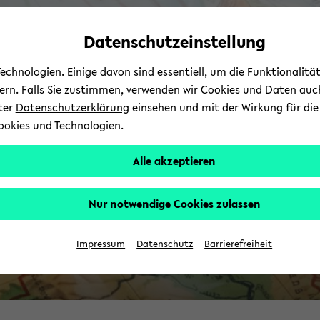
Automatische
zum
zum
zum
Inhaltswechsel
Hauptinhalt
Hauptmenü
Fußbereich
Datenschutzeinstellung
vermeiden
wechseln
wechseln
wechseln
chnologien. Einige davon sind essentiell, um die Funktionalit
I
sern. Falls Sie zustimmen, verwenden wir Cookies und Daten auc
nter
Datenschutzerklärung
einsehen und mit der Wirkung für die 
ookies und Technologien.
Alle akzeptieren
Nur notwendige Cookies zulassen
Impressum
Datenschutz
Barrierefreiheit