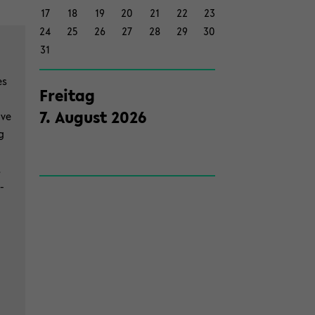
17
18
19
20
21
22
23
on
24
25
26
27
28
29
30
wech­
31
seln
es
Frei­tag
7
.
Au­gust
2026
ave
g
t
­