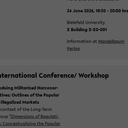
24 June 2026, 18:30 - 20:00 hr
Bie­le­feld Uni­ver­si­ty
X Buil­ding X-​E0-001
In­for­ma­ti­on at
Man­del­baum
Ver­lag
n­ter­na­tio­nal Con­fe­rence/ Work­shop
­doing Mi­li­ta­ri­zed Nar­co­nar­
­ti­ves: Out­lines of the Po­pu­lar
 Il­le­ga­li­zed Mar­kets
 con­text of the Long-​Term
oup "
Di­men­si­ons of Re­gu­la­ti­
: Con­cep­tua­li­zing the Po­pu­lar