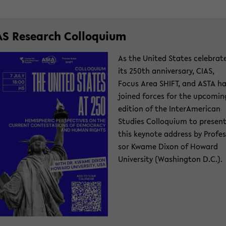
AS Re­se­arch Col­lo­qui­um
As the United Sta­tes ce­le­bra­t
its 250th an­ni­versa­ry, CIAS,
Focus Area SHIFT, and ASTA h
joi­ned for­ces for the up­co­min
edi­ti­on of the In­ter­Ame­ri­can
Stu­dies Col­lo­qui­um to pre­sen
this key­note ad­dress by Pro­fes
sor Kwame Dixon of Howard
Uni­ver­si­ty (Wa­shing­ton D.C.).