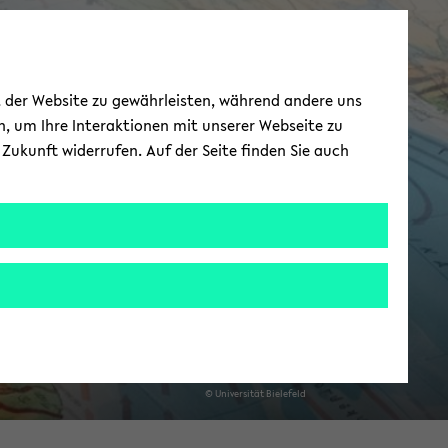
CIAS - Cen­ter for
ät der Website zu gewährleisten, während andere uns
n­ter­Ame­ri­can
h, um Ihre Interaktionen mit unserer Webseite zu
Zukunft widerrufen. Auf der Seite finden Sie auch
Stu­dies
© Uni­ver­si­tät Bie­le­feld