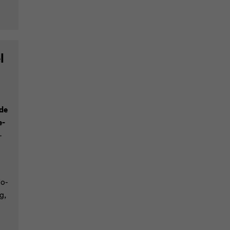
l
 de
e­
-
Fo­
g,