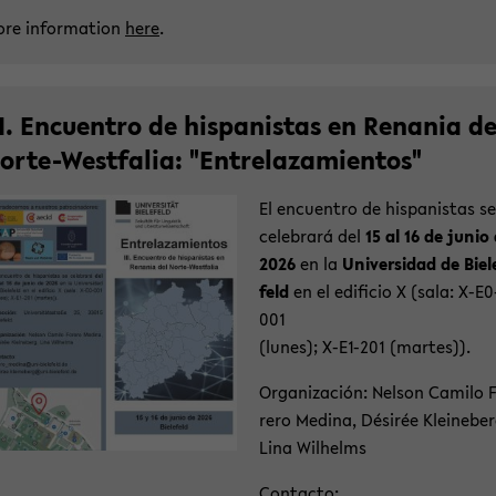
re in­for­ma­ti­on
here
.
II. En­cuen­tro de his­pa­nis­tas en Rena­nia de
orte-​Westfalia: "Ent­re­laza­mi­ent­os"
El en­cuen­tro de his­pa­nis­tas se
ce­le­brará del
15 al 16 de junio
2026
en la
Uni­ver­sidad de Bie­l
feld
en el edi­fi­cio X (sala: X-​E0
001
(lunes); X-​E1-201 (mar­tes)).
Or­ga­ni­za­ción: Nel­son Ca­mi­lo 
re­ro Me­di­na, Désirée Klei­ne­ber
Lina Wil­helms
Con­tac­to: