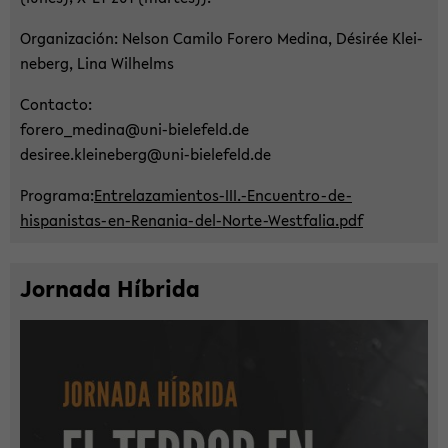
Or­ga­ni­za­ción: Nel­son Ca­mi­lo Fo­re­ro Me­di­na, Désirée Klei­
ne­berg, Lina Wil­helms
Con­tac­to:
fo­re­ro_­me­di­na@uni-​bielefeld.de
de­si­ree.klei­ne­berg@uni-​bielefeld.de
Pro­gra­ma:
Entrelazamientos-​III.-​Encuentro-de-
hispanistas-en-Renania-del-Norte-Westfalia.pdf
Jor­na­da Híbrida