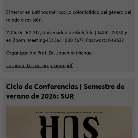
El ter­ror en La­ti­no­américa: La co­lo­nia­li­dad del género del
miedo a re­vi­sión.
11.06.26 | B2-​212, Uni­ver­sidad de Bie­le­feld | 14:00 -20:30 y
en Zoom: Meeting-​ID: 666 1000 3677; Pass­wort: 044632
Or­ga­ni­za­ción: Prof. Dr. Joa­chim Mi­cha­el
Jor­na­da_­ter­ror_­pro­gra­ma.pdf
Ciclo de Con­fe­ren­ci­as | Se­mest­re de
vera­no de 2026: SUR