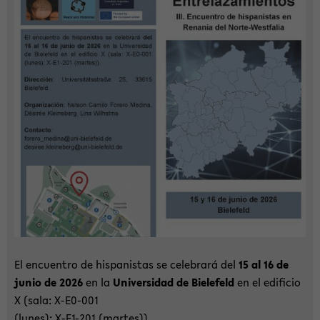
El en­cuen­tro de his­pa­nis­tas se ce­le­brará del
15 al 16 de
junio de 2026
en la
Uni­ver­sidad de Bie­le­feld
en el edi­fi­cio
X (sala: X-​E0-001
(lunes); X-​E1-201 (mar­tes)).