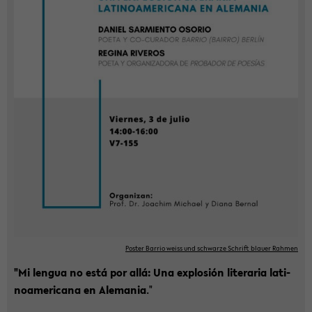
Pos­ter Bar­rio weiss und schwar­ze Schrift blau­er Rah­men
"Mi len­gua no está por allá: Una ex­plo­sión li­te­ra­ria la­ti­
no­ame­ri­ca­na en Ale­ma­nia
."