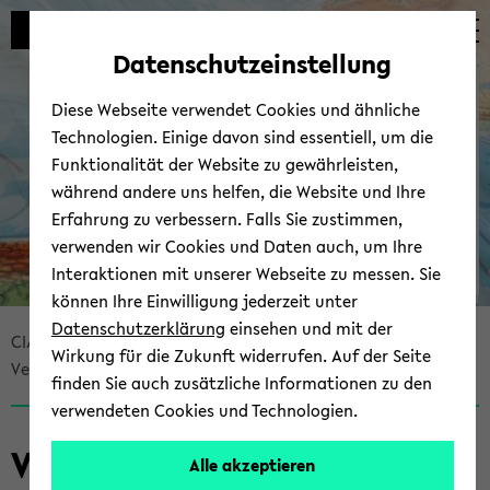
Automatische
zum
zum
zum
Inhaltswechsel
Hauptinhalt
Hauptmenü
Fußbereich
Datenschutzeinstellung
vermeiden
wechseln
wechseln
wechseln
CIAS - Cen­ter for In­ter­
Diese Webseite verwendet Cookies und ähnliche
Ame­ri­can Stu­dies
Technologien. Einige davon sind essentiell, um die
Funktionalität der Website zu gewährleisten,
während andere uns helfen, die Website und Ihre
Erfahrung zu verbessern. Falls Sie zustimmen,
verwenden wir Cookies und Daten auch, um Ihre
Interaktionen mit unserer Webseite zu messen. Sie
können Ihre Einwilligung jederzeit unter
© Uni­ver­si­tät Bie­le­feld
Datenschutzerklärung
einsehen und mit der
Bread­
CIAS - Cen­ter for In­ter­Ame­ri­can Stu­dies
Wirkung für die Zukunft widerrufen. Auf der Seite
crumb
Ver­an­stal­tun­gen
Über­blick
finden Sie auch zusätzliche Informationen zu den
über­
verwendeten Cookies und Technologien.
sprin­
gen
Ver­an­stal­tun­gen
Alle akzeptieren
und