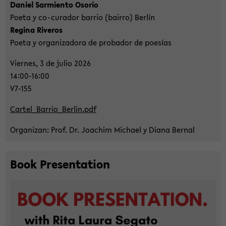
Da­ni­el Sar­mi­en­to Oso­rio
Poeta y co-​curador bar­rio (bair­ro) Berlín
Re­gi­na Ri­ver­os
Poeta y or­ga­niz­ado­ra de pro­ba­dor de poesías
Vier­nes, 3 de julio 2026
14:00-16:00
V7-​155
Car­tel_Bar­ri­o_Ber­lin.pdf
Or­ga­ni­z­an: Prof. Dr. Joa­chim Mi­cha­el y Diana Ber­nal
Book Pre­sen­ta­ti­on