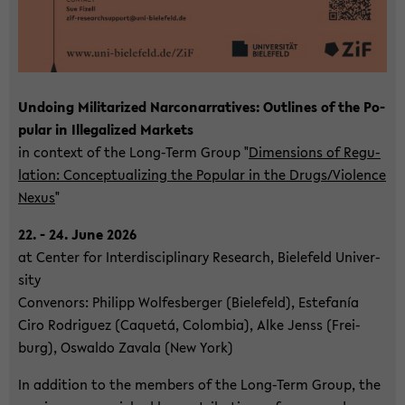
Un­doing Mi­li­ta­ri­zed Nar­co­nar­ra­ti­ves: Out­lines of the Po­
pu­lar in Il­le­ga­li­zed Mar­kets
in con­text of the Long-​Term Group "
Di­men­si­ons of Re­gu­
la­ti­on: Con­cep­tua­li­zing the Po­pu­lar in the Drugs/Vio­lence
Nexus
"
22. - 24. June 2026
at Cen­ter for In­ter­di­sci­pli­na­ry Re­se­arch, Bie­le­feld Uni­ver­
si­ty
Con­ve­nors: Phil­ipp Wol­fes­ber­ger (Bie­le­feld), Es­te­fanía
Ciro Ro­dri­guez (Caquetá, Co­lom­bia), Alke Jenss (Frei­
burg), Os­wal­do Za­va­la (New York)
In ad­di­ti­on to the mem­bers of the Long-​Term Group, the