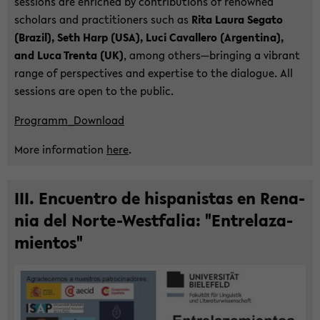
ses­si­ons are en­ri­ched by con­tri­bu­ti­ons of re­now­ned
scholars and prac­ti­tio­ners such as
Rita Laura Se­ga­to
(Bra­zil), Seth Harp (USA), Luci Ca­val­le­ro (Ar­gen­ti­na),
and Luca Tren­ta (UK)
, among others—brin­ging a vi­brant
range of per­spec­ti­ves and ex­per­ti­se to the dia­lo­gue. All
ses­si­ons are open to the pu­blic.
Pro­gram­m_Down­load
More in­for­ma­ti­on
here
.
III. En­cuen­tro de his­pa­nis­tas en Rena­
nia del Norte-​Westfalia: "Ent­re­laza­
mi­ent­os"