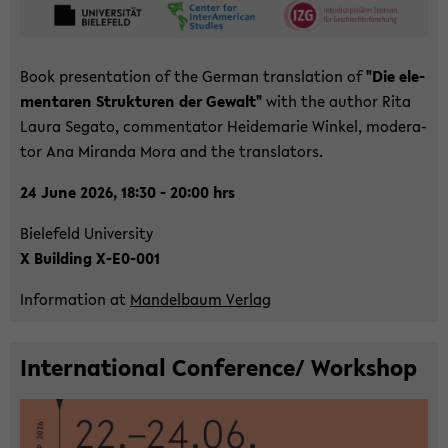
Book pre­sen­ta­ti­on of the Ger­man trans­la­ti­on of
"Die ele­
men­ta­ren Struk­tu­ren der Ge­walt"
with the author Rita
Laura Se­ga­to, com­men­ta­tor Hei­de­ma­rie Win­kel, mo­de­ra­
tor Ana Mi­ran­da Mora and the trans­la­tors.
24 June 2026, 18:30 - 20:00 hrs
Bie­le­feld Uni­ver­si­ty
X Buil­ding X-​E0-001
In­for­ma­ti­on at
Man­del­baum Ver­lag
In­ter­na­tio­nal Con­fe­rence/ Work­shop