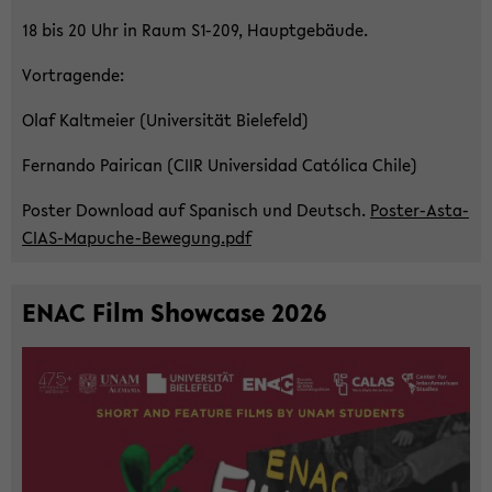
18 bis 20 Uhr in Raum S1-​209, Haupt­ge­bäu­de.
Vor­tra­gen­de:
Olaf Kalt­mei­er (Uni­ver­si­tät Bie­le­feld)
Fer­nan­do Pai­ri­can (CIIR Uni­ver­sidad Católica Chile)
Pos­ter Down­load auf Spa­nisch und Deutsch.
Poster-​Asta-
CIAS-Mapuche-Bewegung.pdf
ENAC Film Show­ca­se 2026