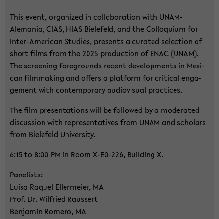
This event, or­ga­ni­zed in col­la­bo­ra­ti­on with UNAM-​
Alemania, CIAS, HIAS Bie­le­feld, and the Col­lo­qui­um for
Inter-​American Stu­dies, pres­ents a cu­ra­ted selec­tion of
short films from the 2025 pro­duc­tion of ENAC (UNAM).
The scree­ning fo­re­grounds re­cent de­ve­lo­p­ments in Me­xi­
can film­ma­king and of­fers a plat­form for cri­ti­cal en­ga­
ge­ment with con­tem­pora­ry au­dio­vi­su­al prac­ti­ces.
The film pre­sen­ta­ti­ons will be fol­lo­wed by a mo­de­ra­ted
dis­cus­sion with re­p­re­sen­ta­ti­ves from UNAM and scholars
from Bie­le­feld Uni­ver­si­ty.
6:15 to 8:00 PM in Room X-​E0-226, Buil­ding X.
Pa­nelists:
Luisa Raquel El­ler­mei­er, MA
Prof. Dr. Wil­fried Raus­sert
Ben­jamín Rome­ro, MA