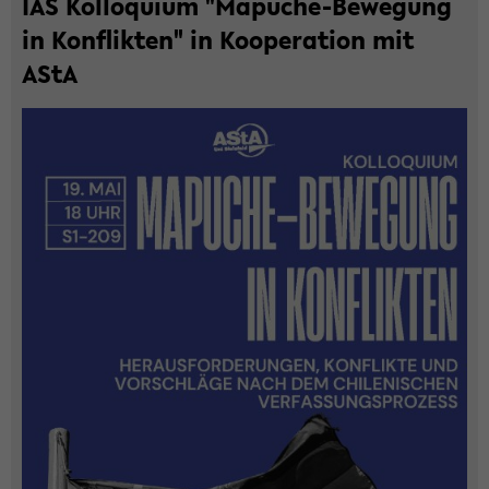
IAS Kol­lo­qui­um "Mapuche-​Bewegung
in Kon­flik­ten" in Ko­ope­ra­ti­on mit
AStA