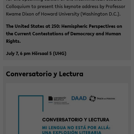
Col­lo­qui­um to pre­sent this key­note ad­dress by Pro­fes­sor
Kwame Dixon of Howard Uni­ver­si­ty (Wa­shing­ton D.C.).
The United Sta­tes at 250: He­mi­s­phe­ric Per­spec­ti­ves on
the Cur­rent Con­te­sta­ti­ons of De­mo­cra­cy and Human
Rights.
July 7, 6 pm Hör­saal 5 (UHG)
Con­ver­sa­to­rio y Lec­tu­ra