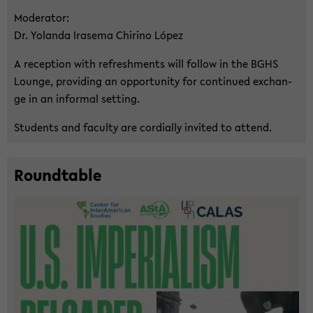
Mo­de­ra­tor:
Dr. Yo­lan­da Ira­se­ma Chi­ri­no López
A re­cep­ti­on with re­fresh­ments will fol­low in the BGHS
Lounge, pro­vi­ding an op­por­tu­ni­ty for con­ti­nu­ed exchan­
ge in an in­for­mal set­ting.
Stu­dents and fa­cul­ty are cor­di­al­ly in­vi­ted to at­tend.
Round­ta­ble