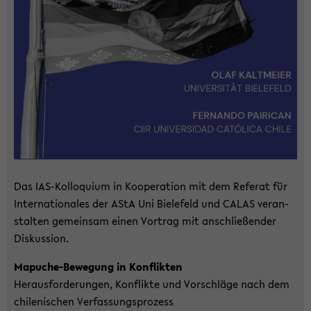
Das IAS-​Kolloquium in Ko­ope­ra­ti­on mit dem Re­fe­rat für
In­ter­na­tio­na­les der AStA Uni Bie­le­feld und CALAS ver­an­
stal­ten ge­mein­sam einen Vor­trag mit an­schlie­ßen­der
Dis­kus­si­on.
Mapuche-​Bewegung in Kon­flik­ten
Her­aus­for­de­run­gen, Kon­flik­te und Vor­schlä­ge nach dem
chi­le­ni­schen Ver­fas­sungs­pro­zess