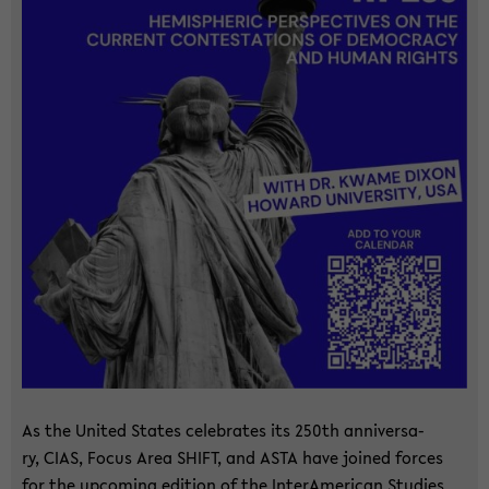
As the United Sta­tes ce­le­bra­tes its 250th an­ni­versa­
ry, CIAS, Focus Area SHIFT, and ASTA have joi­ned for­ces
for the up­co­ming edi­ti­on of the In­ter­Ame­ri­can Stu­dies