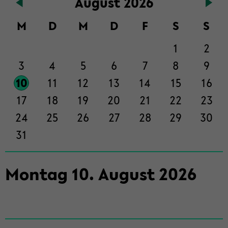
Au­gust 2026
Haupt­
in­
M
D
M
D
F
S
S
halt
der
1
2
Sek­
3
4
5
6
7
8
9
ti­
on
10
11
12
13
14
15
16
wech­
17
18
19
20
21
22
23
seln
24
25
26
27
28
29
30
31
Mon­tag
10
.
Au­gust
2026