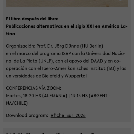
El libro después del libro:
Pu­bli­ca­cio­nes al­ter­na­tivas en el siglo XXI en América La­
ti­na
Or­ga­ni­za­ción: Prof. Dr. Jörg Dünne (HU Ber­lin)
en el marco del pro­gra­ma ISAP con la Uni­ver­sidad Na­cio­
nal de La Plata (UNLP), con el apoyo del DAAD y en co­
ope­r­a­ción con el Ibero-​Amerikanisches In­sti­tut (IAI) y las
uni­ver­sida­des de Bie­le­feld y Wup­per­tal
CON­FE­REN­CI­AS VÍA
ZOOM
:
Mar­tes, 18-20 HS (ALE­MA­NIA) | 13-15 HS (AR­GEN­TI­
NA/CHILE)
Down­load pro­gram:
Afiche_Sur_2026