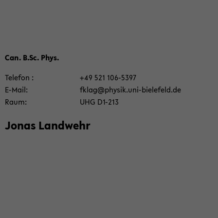
Can. B.Sc. Phys.
Te­le­fon
+49 521 106-​5397
E-​Mail
fklag@phy­sik.uni-​bielefeld.de
Raum
UHG D1-​213
Jonas Land­wehr