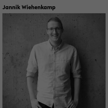
Jan­nik Wie­hen­kamp