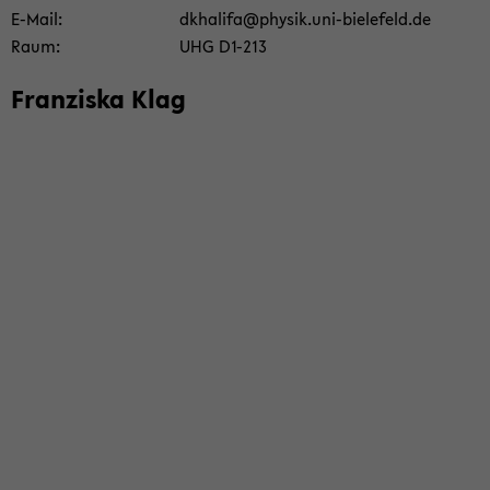
E-​Mail
dkha­li­fa@phy­sik.uni-​bielefeld.de
Raum
UHG D1-​213
Fran­zis­ka Klag