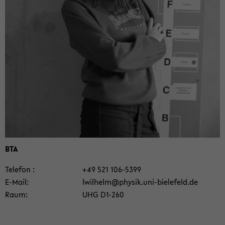
BTA
Te­le­fon
+49 521 106-​5399
E-​Mail
lwil­helm@phy­sik.uni-​bielefeld.de
Raum
UHG D1-​260