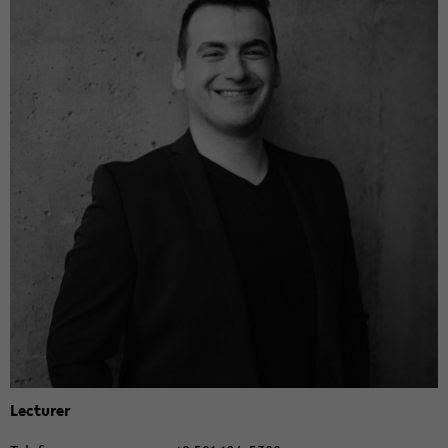
Lec­tu­rer