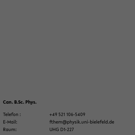
Can. B.Sc. Phys.
Te­le­fon
+49 521 106-​5409
E-​Mail
fthem@phy­sik.uni-​bielefeld.de
Raum
UHG D1-​227