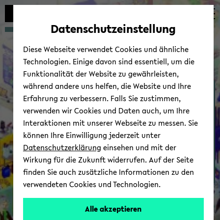
Automatische
skip
skip
skip
Inhaltswechsel
to
to
to
Datenschutzeinstellung
vermeiden
main
main
footer
content
menu
Diese Webseite verwendet Cookies und ähnliche
Technologien. Einige davon sind essentiell, um die
Funktionalität der Website zu gewährleisten,
während andere uns helfen, die Website und Ihre
Biophysics &
Erfahrung zu verbessern. Falls Sie zustimmen,
Nanosciences­ „Physics of
verwenden wir Cookies und Daten auch, um Ihre
Life“
Interaktionen mit unserer Webseite zu messen. Sie
können Ihre Einwilligung jederzeit unter
Datenschutzerklärung
einsehen und mit der
Wirkung für die Zukunft widerrufen. Auf der Seite
finden Sie auch zusätzliche Informationen zu den
Home
verwendeten Cookies und Technologien.
Alle akzeptieren
Bio­phy­sics staff © Uni­ver­si­tät Bie­le­feld/Ni­klas Biere