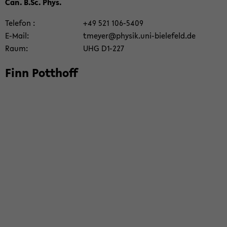
Can. B.Sc. Phys.
Te­le­fon
+49 521 106-​5409
E-​Mail
tmey­er@phy­sik.uni-​bielefeld.de
Raum
UHG D1-​227
Finn Pott­hoff