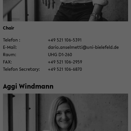
Chair
Te­le­fon
+49 521 106-​5391
E-​Mail
dario.an­sel­met­ti@uni-​bielefeld.de
Raum
UHG D1-​260
FAX
+49 521 106-​2959
Te­le­fon Se­creta­ry
+49 521 106-​6870
Aggi Wind­mann