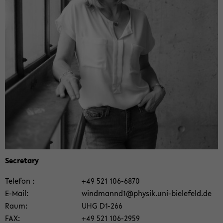
Se­creta­ry
Te­le­fon
+49 521 106-​6870
E-​Mail
windmannd1@phy­sik.uni-​bielefeld.de
Raum
UHG D1-​266
FAX
+49 521 106-​2959