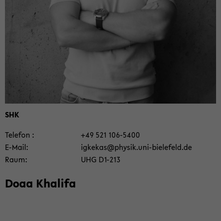
SHK
Te­le­fon
+49 521 106-​5400
E-​Mail
ig­ke­kas@phy­sik.uni-​bielefeld.de
Raum
UHG D1-​213
Doaa Kha­li­fa