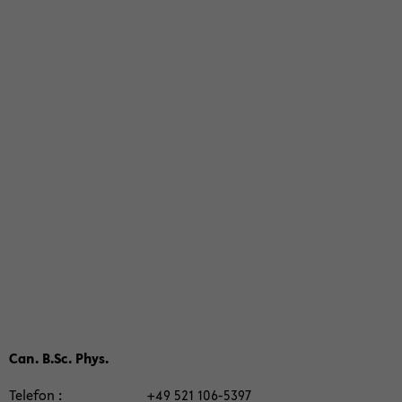
Can. B.Sc. Phys.
Te­le­fon
+49 521 106-​5397