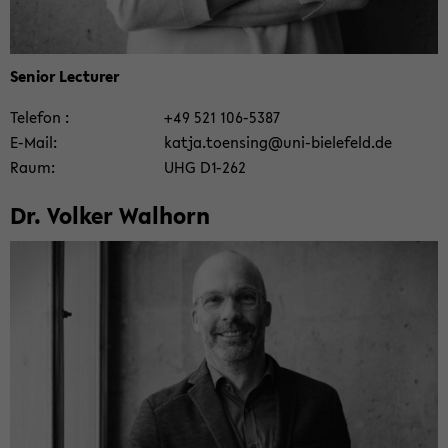
Se­ni­or Lec­tu­rer
Te­le­fon
+49 521 106-​5387
E-​Mail
katja.to­en­sing@uni-​bielefeld.de
Raum
UHG D1-​262
Dr. Vol­ker Wal­horn