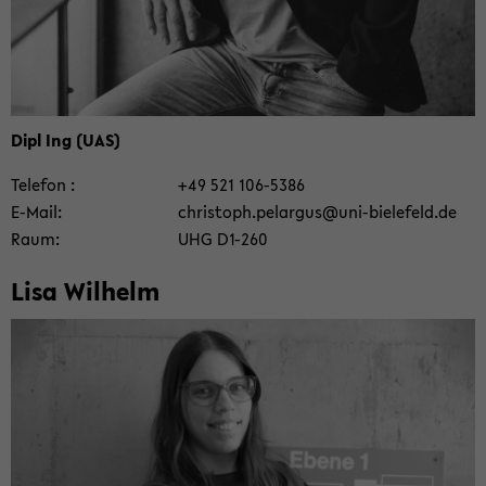
Dipl Ing (UAS)
Te­le­fon
+49 521 106-​5386
E-​Mail
chris­toph.pe­l­ar­gus@uni-​bielefeld.de
Raum
UHG D1-​260
Lisa Wil­helm