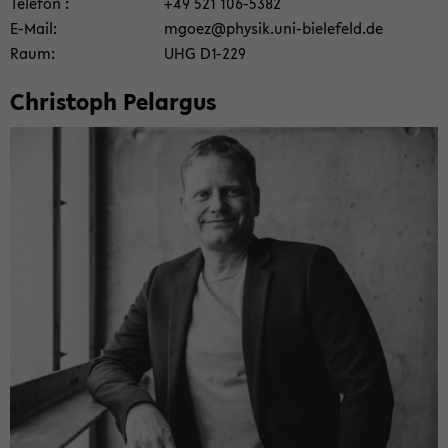
Te­le­fon
+49 521 106-​5382
E-​Mail
mgoez@phy­sik.uni-​bielefeld.de
Raum
UHG D1-​229
Chris­toph Pe­l­ar­gus