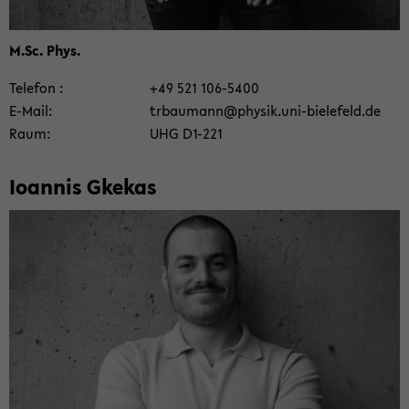
M.Sc. Phys.
Te­le­fon
+49 521 106-​5400
E-​Mail
trbau­mann@phy­sik.uni-​bielefeld.de
Raum
UHG D1-​221
Io­an­nis Gke­kas