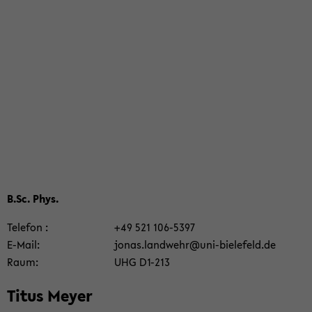
B.Sc. Phys.
Te­le­fon
+49 521 106-​5397
E-​Mail
jonas.land­wehr@uni-​bielefeld.de
Raum
UHG D1-​213
Titus Meyer