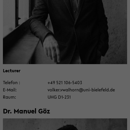
Lec­tu­rer
Te­le­fon
+49 521 106-​5403
E-​Mail
vol­ker.vwal­horn@uni-​bielefeld.de
Raum
UHG D1-​231
Dr. Ma­nu­el Göz