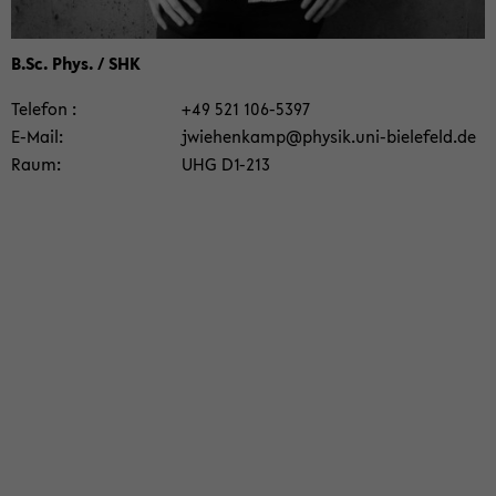
B.Sc. Phys. / SHK
Te­le­fon
+49 521 106-​5397
E-​Mail
jwie­hen­kamp@phy­sik.uni-​bielefeld.de
Raum
UHG D1-​213
Olivia Könitzer