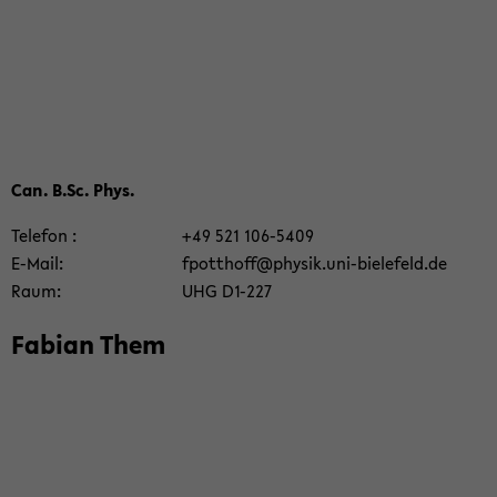
Can. B.Sc. Phys.
Te­le­fon
+49 521 106-​5409
E-​Mail
fpott­hoff@phy­sik.uni-​bielefeld.de
Raum
UHG D1-​227
Fa­bi­an Them