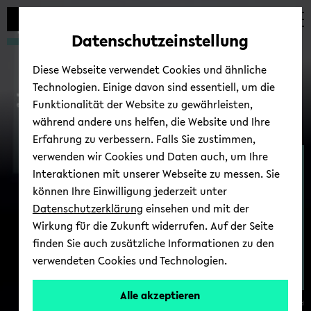
Automatische
zum
zum
zum
Inhaltswechsel
Hauptinhalt
Hauptmenü
Fußbereich
Datenschutzeinstellung
vermeiden
wechseln
wechseln
wechseln
Diese Webseite verwendet Cookies und ähnliche
Technologien. Einige davon sind essentiell, um die
Funktionalität der Website zu gewährleisten,
während andere uns helfen, die Website und Ihre
Erfahrung zu verbessern. Falls Sie zustimmen,
verwenden wir Cookies und Daten auch, um Ihre
SciT-​ID
Interaktionen mit unserer Webseite zu messen. Sie
können Ihre Einwilligung jederzeit unter
Datenschutzerklärung
einsehen und mit der
Wirkung für die Zukunft widerrufen. Auf der Seite
finden Sie auch zusätzliche Informationen zu den
verwendeten Cookies und Technologien.
Alle akzeptieren
© Uni­ver­si­tät Bie­le­feld