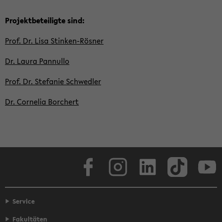
Pro­jekt­be­tei­lig­te sind:
Prof. Dr. Lisa Stinken-​Rösner
Dr. Laura Pan­nullo
Prof. Dr. Ste­fa­nie Schwed­ler
Dr. Cor­ne­lia Bor­chert
Face­book
In­sta­gram
Lin­ke­dIn
Tik­Tok
You
Service
Fakultäten