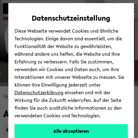
Automatische
zum
zum
zum
Inhaltswechsel
Hauptinhalt
Hauptmenü
Fußbereich
Datenschutzeinstellung
vermeiden
wechseln
wechseln
wechseln
Tag des Schul­sports
Diese Webseite verwendet Cookies und ähnliche
Technologien. Einige davon sind essentiell, um die
Funktionalität der Website zu gewährleisten,
während andere uns helfen, die Website und Ihre
Erfahrung zu verbessern. Falls Sie zustimmen,
verwenden wir Cookies und Daten auch, um Ihre
zu­rück zur Start­sei­te
Interaktionen mit unserer Webseite zu messen. Sie
können Ihre Einwilligung jederzeit unter
© Uni­ver­si­tät Bie­le­feld
Datenschutzerklärung
einsehen und mit der
Bread­
Tag des Schul­sports
Ar­chiv
Wirkung für die Zukunft widerrufen. Auf der Seite
crumb
finden Sie auch zusätzliche Informationen zu den
Ar­chiv
über­
verwendeten Cookies und Technologien.
sprin­
gen
Pro­gramm/ Handouts 2024
Alle akzeptieren
und