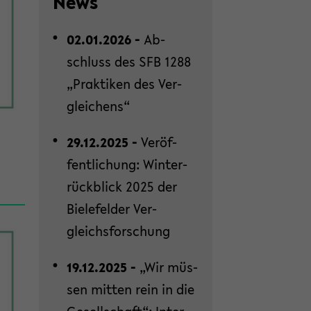
News
02.01.2026 -
Ab­
schluss des SFB 1288
„Prak­ti­ken des Ver­
glei­chens“
29.12.2025 -
Ver­öf­
fent­li­chung: Win­ter­
rück­blick 2025 der
Bie­le­fel­der Ver­
gleichs­for­schung
19.12.2025 -
„Wir müs­
sen mit­ten rein in die