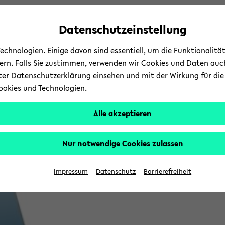
Automatische
zum
zum
zum
Inhaltswechsel
Hauptinhalt
Hauptmenü
Fußbereich
Datenschutzeinstellung
vermeiden
wechseln
wechseln
wechseln
chnologien. Einige davon sind essentiell, um die Funktionalit
sern. Falls Sie zustimmen, verwenden wir Cookies und Daten auc
nter
Datenschutzerklärung
einsehen und mit der Wirkung für die 
ookies und Technologien.
Alle akzeptieren
Nur notwendige Cookies zulassen
Impressum
Datenschutz
Barrierefreiheit