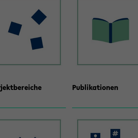
jekt­be­rei­che
Pu­bli­ka­tio­nen