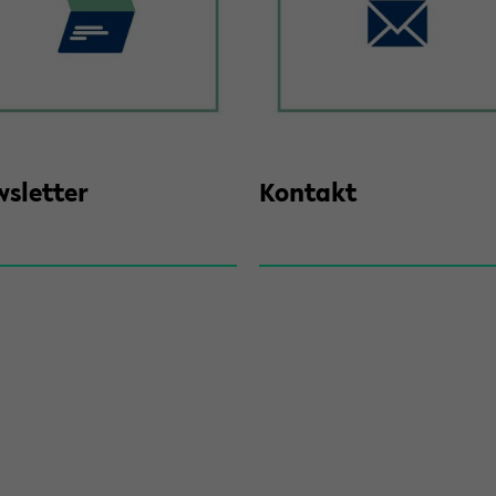
s­let­ter
Kon­takt