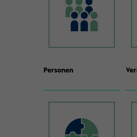
Per­so­nen
Ver