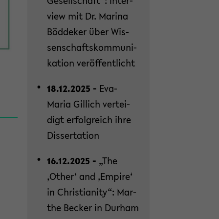
Ge­sell­schaft“: In­ter­
view mit Dr. Ma­ri­na
Böd­de­ker über Wis­
sen­schafts­kom­mu­ni­
ka­ti­on ver­öf­fent­licht
18.12.2025 -
Eva-​
Maria Gil­lich ver­tei­
digt er­folg­reich ihre
Dis­ser­ta­ti­on
16.12.2025 -
„The
‚Other‘ and ‚Em­pi­re‘
in Chris­tia­ni­ty“: Mar­
the Be­cker in Durham