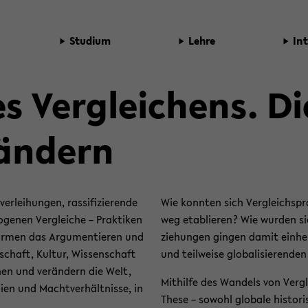
Stu­di­um
Lehre
In­
es Ver­glei­chens. D
än­dern
­lei­hun­gen, ras­si­fi­zie­ren­de
Wie konn­ten sich Ver­gleichs­pr
­ge­nen Ver­glei­che – Prak­ti­ken
weg eta­blie­ren? Wie wur­den si
for­men das Ar­gu­men­tie­ren und
zie­hun­gen gin­gen damit ein­he
schaft, Kul­tur, Wis­sen­schaft
und teil­wei­se glo­ba­li­sie­ren­de
d­nen und ver­än­dern die Welt,
Mit­hil­fe des Wan­dels von Ver­gl
chien und Macht­ver­hält­nis­se, in
These – so­wohl glo­ba­le his­to­r