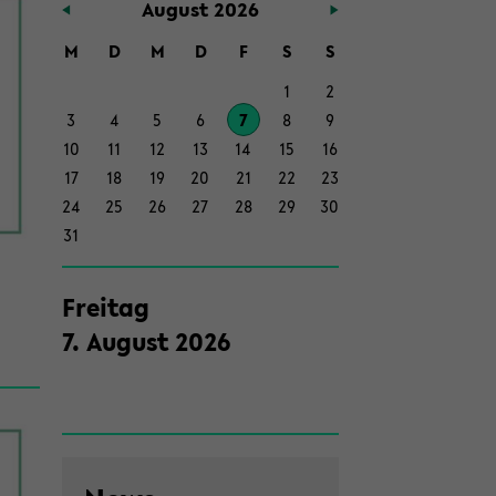
Au­gust 2026
Haupt­
in­
M
D
M
D
F
S
S
halt
1
2
der
3
4
5
6
7
8
9
Sek­
10
11
12
13
14
15
16
ti­
17
18
19
20
21
22
23
on
24
25
26
27
28
29
30
wech­
31
seln
Frei­tag
7
.
Au­gust
2026