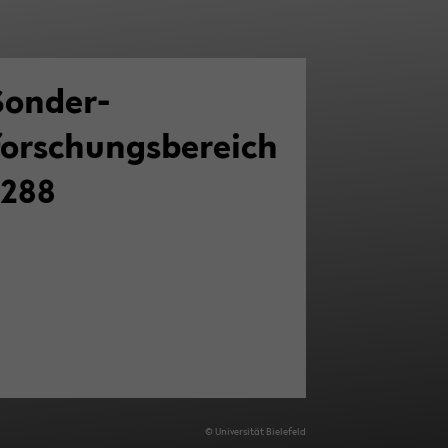
Sonder­
forschungsbereich
1288
© Uni­ver­si­tät Bie­le­feld