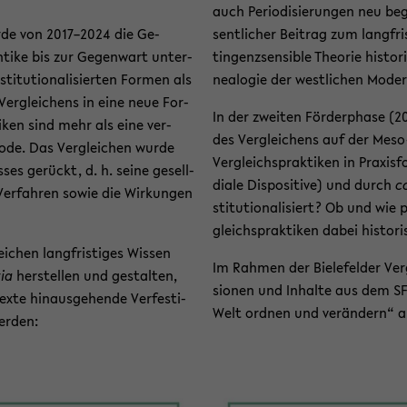
auch Pe­ri­odi­sie­run­gen neu 
urde von 2017–2024 die Ge­
sent­li­cher Bei­trag zum lang­fri
­ti­ke bis zur Ge­gen­wart un­ter­
tin­genz­sen­si­ble Theo­rie his­t
ti­tu­tio­na­li­sier­ten For­men als
nea­lo­gie der west­li­chen Mo­der
Ver­glei­chens in eine neue For­
In der zwei­ten För­der­pha­se (
i­ken sind mehr als eine ver­
des Ver­glei­chens auf der Meso
tho­de. Das Ver­glei­chen wurde
Ver­gleichs­prak­ti­ken in Pra­xis­f
es­ses ge­rückt, d. h. seine ge­sell­
dia­le Dis­po­si­ti­ve) und durch
co
 Ver­fah­ren sowie die Wir­kun­gen
sti­tu­tio­na­li­siert? Ob und wie 
gleichs­prak­ti­ken dabei his­to­
­chen lang­fris­ti­ges Wis­sen
Im Rah­men der Bie­le­fel­der Ve
tia
her­stel­len und ge­stal­ten,
sio­nen und In­hal­te aus dem SF
­te hin­aus­ge­hen­de Ver­fes­ti­
Welt ord­nen und ver­än­dern“ an d
er­den: