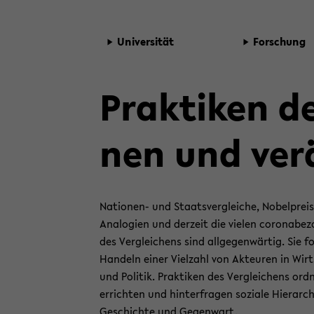
Uni­ver­si­tät
For­schung
Prak­ti­ken d
nen und ver­
Nationen-​ und Staats­ver­glei­che, No­bel­preis­ver
Ana­lo­gien und der­zeit die vie­len co­ro­nabe­zo
des Ver­glei­chens sind all­ge­gen­wär­tig. Sie 
Han­deln einer Viel­zahl von Ak­teu­ren in Wirt­
und Po­li­tik. Prak­ti­ken des Ver­glei­chens or
er­rich­ten und hin­ter­fra­gen so­zia­le Hier­ar­
Ge­schich­te und Ge­gen­wart.