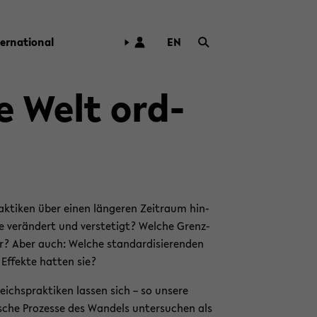
ter­na­tio­nal
EN
ZUR
ENG­
LI­
ie Welt ord­
SCHEN
SPRA­
CHE
WECH­
SELN
ak­ti­ken über einen län­ge­ren Zeit­raum hin­
e ver­än­dert und ver­ste­tigt? Wel­che Grenz­
r? Aber auch: Wel­che stan­dar­di­sie­ren­den
n Ef­fek­te hat­ten sie?
eichs­prak­ti­ken las­sen sich – so un­se­re
i­sche Pro­zes­se des Wan­dels un­ter­su­chen als