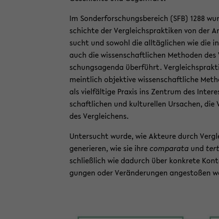
Im Son­der­for­schungs­be­reich (SFB) 1288 w
schich­te der Ver­gleichs­prak­ti­ken von der An
sucht und so­wohl die all­täg­li­chen wie die in­s
auch die wis­sen­schaft­li­chen Me­tho­den des 
schungs­agen­da über­führt. Ver­gleichs­prak­t
meint­lich ob­jek­ti­ve wis­sen­schaft­li­che Me­
als viel­fäl­ti­ge Pra­xis ins Zen­trum des In­ter­
schaft­li­chen und kul­tu­rel­len Ur­sa­chen, die
des Ver­glei­chens.
Un­ter­sucht wurde, wie Ak­teu­re durch Ver­glei
ge­ne­rie­ren, wie sie ihre
com­pa­ra­ta
und
ter­
schließ­lich wie da­durch über kon­kre­te Kon­tex
gun­gen oder Ver­än­de­run­gen an­ge­sto­ßen w