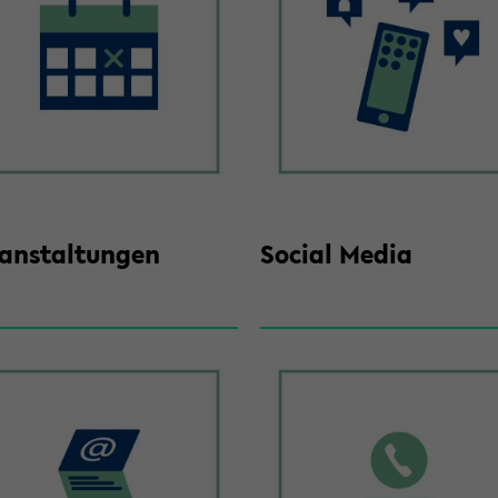
­an­stal­tun­gen
So­cial Media