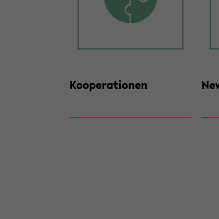
Ko­ope­ra­tio­nen
New