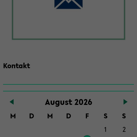
Kon­takt
Zum
Au­gust 2026
Haupt­
in­
M
D
M
D
F
S
S
halt
der
1
2
Sek­