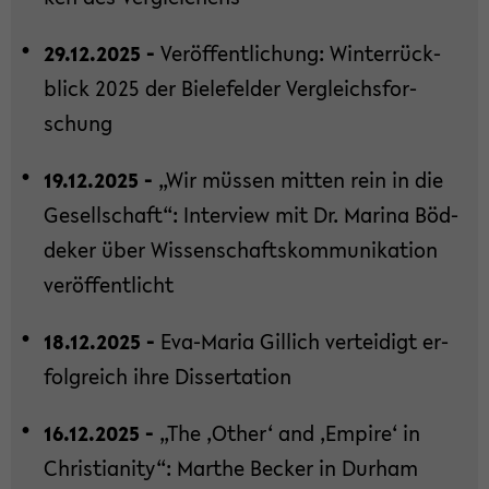
29.12.2025 -
Ver­öf­fent­li­chung: Win­ter­rück­
blick 2025 der Bie­le­fel­der Ver­gleichs­for­
schung
19.12.2025 -
„Wir müs­sen mit­ten rein in die
Ge­sell­schaft“: In­ter­view mit Dr. Ma­ri­na Böd­
de­ker über Wis­sen­schafts­kom­mu­ni­ka­ti­on
ver­öf­fent­licht
18.12.2025 -
Eva-​Maria Gil­lich ver­tei­digt er­
folg­reich ihre Dis­ser­ta­ti­on
16.12.2025 -
„The ‚Other‘ and ‚Em­pi­re‘ in
Chris­tia­ni­ty“: Mar­the Be­cker in Durham