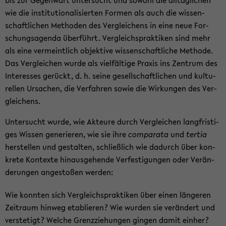
bis zur Ge­gen­wart un­ter­sucht und so­wohl die all­täg­li­chen
wie die in­sti­tu­tio­na­li­sier­ten For­men als auch die wis­sen­
schaft­li­chen Me­tho­den des Ver­glei­chens in eine neue For­
schungs­agen­da über­führt. Ver­gleichs­prak­ti­ken sind mehr
als eine ver­meint­lich ob­jek­ti­ve wis­sen­schaft­li­che Me­tho­de.
Das Ver­glei­chen wurde als viel­fäl­ti­ge Pra­xis ins Zen­trum des
In­ter­es­ses ge­rückt, d. h. seine ge­sell­schaft­li­chen und kul­tu­
rel­len Ur­sa­chen, die Ver­fah­ren sowie die Wir­kun­gen des Ver­
glei­chens.
Un­ter­sucht wurde, wie Ak­teu­re durch Ver­glei­chen lang­fris­ti­
ges Wis­sen ge­ne­rie­ren, wie sie ihre
com­pa­ra­ta
und
ter­tia
her­stel­len und ge­stal­ten, schließ­lich wie da­durch über kon­
kre­te Kon­tex­te hin­aus­ge­hen­de Ver­fes­ti­gun­gen oder Ver­än­
de­run­gen an­ge­sto­ßen wer­den:
Wie konn­ten sich Ver­gleichs­prak­ti­ken über einen län­ge­ren
Zeit­raum hin­weg eta­blie­ren? Wie wur­den sie ver­än­dert und
ver­ste­tigt? Wel­che Grenz­zie­hun­gen gin­gen damit ein­her?