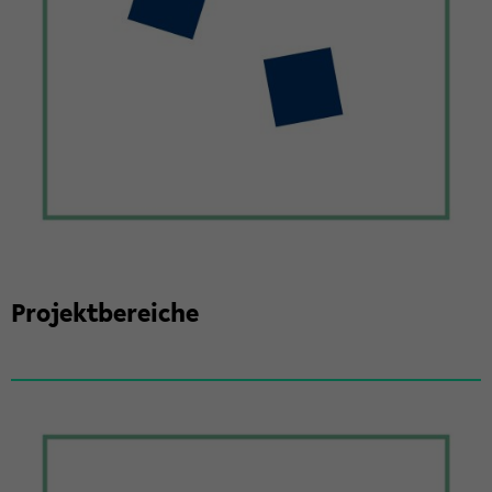
Pro­jekt­be­rei­che