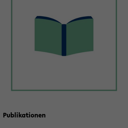
Pu­bli­ka­tio­nen