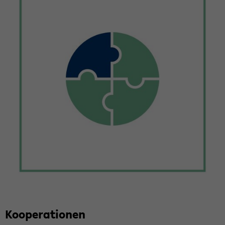
Ko­ope­ra­tio­nen