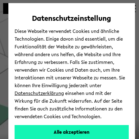
Automatische
zum
zum
zum
Inhaltswechsel
Hauptinhalt
Hauptmenü
Fußbereich
Datenschutzeinstellung
vermeiden
wechseln
wechseln
wechseln
Diese Webseite verwendet Cookies und ähnliche
Technologien. Einige davon sind essentiell, um die
Funktionalität der Website zu gewährleisten,
während andere uns helfen, die Website und Ihre
Erfahrung zu verbessern. Falls Sie zustimmen,
verwenden wir Cookies und Daten auch, um Ihre
Sonder­forschungsbereich
Interaktionen mit unserer Webseite zu messen. Sie
1288
können Ihre Einwilligung jederzeit unter
Datenschutzerklärung
einsehen und mit der
Wirkung für die Zukunft widerrufen. Auf der Seite
finden Sie auch zusätzliche Informationen zu den
verwendeten Cookies und Technologien.
Alle akzeptieren
© Uni­ver­si­tät Bie­le­feld