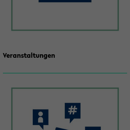
Ver­an­stal­tun­gen