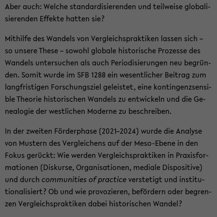
Aber auch: Wel­che stan­dar­di­sie­ren­den und teil­wei­se glo­ba­li­
sie­ren­den Ef­fek­te hat­ten sie?
Mit­hil­fe des Wan­dels von Ver­gleichs­prak­ti­ken las­sen sich –
so un­se­re These – so­wohl glo­ba­le his­to­ri­sche Pro­zes­se des
Wan­dels un­ter­su­chen als auch Pe­ri­odi­sie­run­gen neu be­grün­
den. Somit wurde im SFB 1288 ein we­sent­li­cher Bei­trag zum
lang­fris­ti­gen For­schungs­ziel ge­leis­tet, eine kon­tin­genz­sen­si­
ble Theo­rie his­to­ri­schen Wan­dels zu ent­wi­ckeln und die Ge­
nea­lo­gie der west­li­chen Mo­der­ne zu be­schrei­ben.
In der zwei­ten För­der­pha­se (2021–2024) wurde die Ana­ly­se
von Mus­tern des Ver­glei­chens auf der Meso-​Ebene in den
Fokus ge­rückt: Wie wer­den Ver­gleichs­prak­ti­ken in Pra­xis­for­
ma­tio­nen (Dis­kur­se, Or­ga­ni­sa­tio­nen, me­dia­le Dis­po­si­ti­ve)
und durch
com­mu­nities of prac­ti­ce
ver­ste­tigt und in­sti­tu­
tio­na­li­siert? Ob und wie pro­vo­zie­ren, be­för­dern oder be­gren­
zen Ver­gleichs­prak­ti­ken dabei his­to­ri­schen Wan­del?