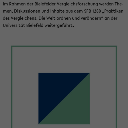
Im Rah­men der Bie­le­fel­der Ver­gleichs­for­schung wer­den The­
men, Dis­kus­sio­nen und In­hal­te aus dem SFB 1288 „Prak­ti­ken
des Ver­glei­chens. Die Welt ord­nen und ver­än­dern“ an der
Uni­ver­si­tät Bie­le­feld wei­ter­ge­führt.