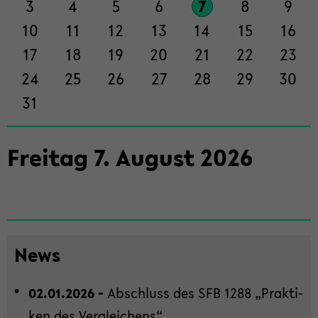
3
4
5
6
7
8
9
ti­
on
10
11
12
13
14
15
16
wech­
17
18
19
20
21
22
23
seln
24
25
26
27
28
29
30
31
Frei­tag
7
.
Au­gust
2026
News
02.01.2026 -
Ab­schluss des SFB 1288 „Prak­ti­
ken des Ver­glei­chens“