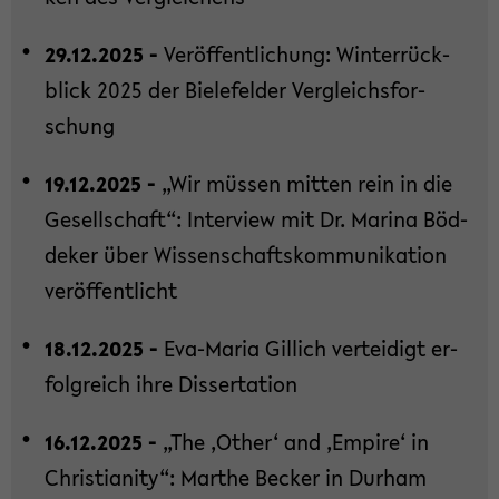
29.12.2025 -
Ver­öf­fent­li­chung: Win­ter­rück­
blick 2025 der Bie­le­fel­der Ver­gleichs­for­
schung
19.12.2025 -
„Wir müs­sen mit­ten rein in die
Ge­sell­schaft“: In­ter­view mit Dr. Ma­ri­na Böd­
de­ker über Wis­sen­schafts­kom­mu­ni­ka­ti­on
ver­öf­fent­licht
18.12.2025 -
Eva-​Maria Gil­lich ver­tei­digt er­
folg­reich ihre Dis­ser­ta­ti­on
16.12.2025 -
„The ‚Other‘ and ‚Em­pi­re‘ in
Chris­tia­ni­ty“: Mar­the Be­cker in Durham