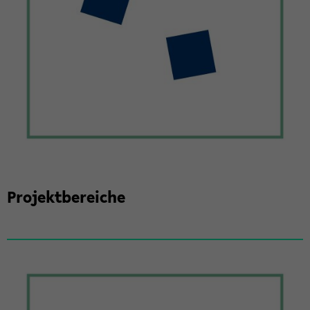
Pro­jekt­be­rei­che