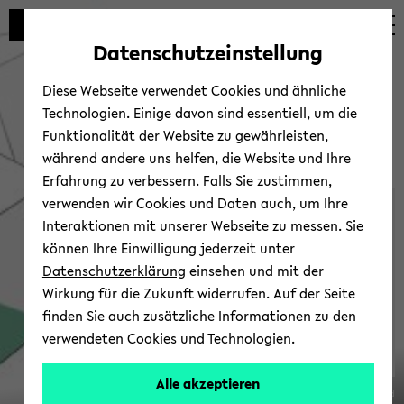
Automatische
zum
zum
zum
Inhaltswechsel
Hauptinhalt
Hauptmenü
Fußbereich
Datenschutzeinstellung
vermeiden
wechseln
wechseln
wechseln
Diese Webseite verwendet Cookies und ähnliche
Technologien. Einige davon sind essentiell, um die
Funktionalität der Website zu gewährleisten,
während andere uns helfen, die Website und Ihre
Erfahrung zu verbessern. Falls Sie zustimmen,
verwenden wir Cookies und Daten auch, um Ihre
Sonder­forschungsbereich
Interaktionen mit unserer Webseite zu messen. Sie
1288
können Ihre Einwilligung jederzeit unter
Datenschutzerklärung
einsehen und mit der
Wirkung für die Zukunft widerrufen. Auf der Seite
finden Sie auch zusätzliche Informationen zu den
verwendeten Cookies und Technologien.
Alle akzeptieren
© Uni­ver­si­tät Bie­le­feld