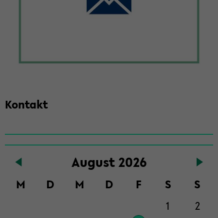
Kon­takt
Zum
Au­gust 2026
Haupt­
in­
M
D
M
D
F
S
S
halt
der
1
2
Sek­