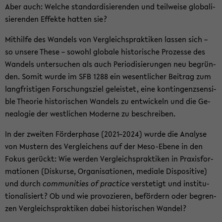
Aber auch: Wel­che stan­dar­di­sie­ren­den und teil­wei­se glo­ba­li­
sie­ren­den Ef­fek­te hat­ten sie?
Mit­hil­fe des Wan­dels von Ver­gleichs­prak­ti­ken las­sen sich –
so un­se­re These – so­wohl glo­ba­le his­to­ri­sche Pro­zes­se des
Wan­dels un­ter­su­chen als auch Pe­ri­odi­sie­run­gen neu be­grün­
den. Somit wurde im SFB 1288 ein we­sent­li­cher Bei­trag zum
lang­fris­ti­gen For­schungs­ziel ge­leis­tet, eine kon­tin­genz­sen­si­
ble Theo­rie his­to­ri­schen Wan­dels zu ent­wi­ckeln und die Ge­
nea­lo­gie der west­li­chen Mo­der­ne zu be­schrei­ben.
In der zwei­ten För­der­pha­se (2021–2024) wurde die Ana­ly­se
von Mus­tern des Ver­glei­chens auf der Meso-​Ebene in den
Fokus ge­rückt: Wie wer­den Ver­gleichs­prak­ti­ken in Pra­xis­for­
ma­tio­nen (Dis­kur­se, Or­ga­ni­sa­tio­nen, me­dia­le Dis­po­si­ti­ve)
und durch
com­mu­nities of prac­ti­ce
ver­ste­tigt und in­sti­tu­
tio­na­li­siert? Ob und wie pro­vo­zie­ren, be­för­dern oder be­gren­
zen Ver­gleichs­prak­ti­ken dabei his­to­ri­schen Wan­del?