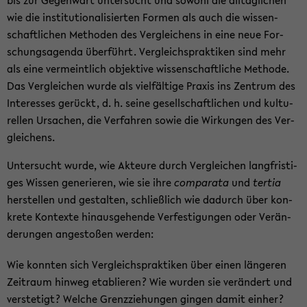
bis zur Ge­gen­wart un­ter­sucht und so­wohl die all­täg­li­chen
wie die in­sti­tu­tio­na­li­sier­ten For­men als auch die wis­sen­
schaft­li­chen Me­tho­den des Ver­glei­chens in eine neue For­
schungs­agen­da über­führt. Ver­gleichs­prak­ti­ken sind mehr
als eine ver­meint­lich ob­jek­ti­ve wis­sen­schaft­li­che Me­tho­de.
Das Ver­glei­chen wurde als viel­fäl­ti­ge Pra­xis ins Zen­trum des
In­ter­es­ses ge­rückt, d. h. seine ge­sell­schaft­li­chen und kul­tu­
rel­len Ur­sa­chen, die Ver­fah­ren sowie die Wir­kun­gen des Ver­
glei­chens.
Un­ter­sucht wurde, wie Ak­teu­re durch Ver­glei­chen lang­fris­ti­
ges Wis­sen ge­ne­rie­ren, wie sie ihre
com­pa­ra­ta
und
ter­tia
her­stel­len und ge­stal­ten, schließ­lich wie da­durch über kon­
kre­te Kon­tex­te hin­aus­ge­hen­de Ver­fes­ti­gun­gen oder Ver­än­
de­run­gen an­ge­sto­ßen wer­den:
Wie konn­ten sich Ver­gleichs­prak­ti­ken über einen län­ge­ren
Zeit­raum hin­weg eta­blie­ren? Wie wur­den sie ver­än­dert und
ver­ste­tigt? Wel­che Grenz­zie­hun­gen gin­gen damit ein­her?