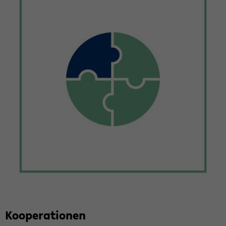
Ko­ope­ra­tio­nen