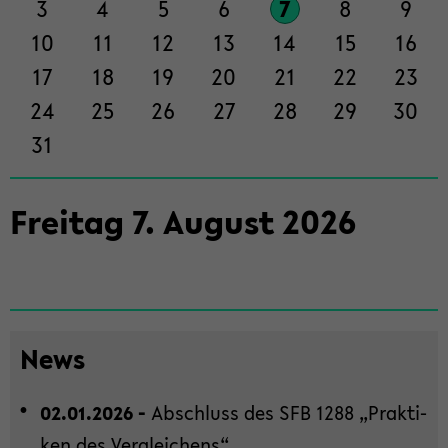
3
4
5
6
7
8
9
ti­
on
10
11
12
13
14
15
16
wech­
17
18
19
20
21
22
23
seln
24
25
26
27
28
29
30
31
Frei­tag
7
.
Au­gust
2026
News
02.01.2026 -
Ab­schluss des SFB 1288 „Prak­ti­
ken des Ver­glei­chens“