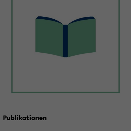
Pu­bli­ka­tio­nen