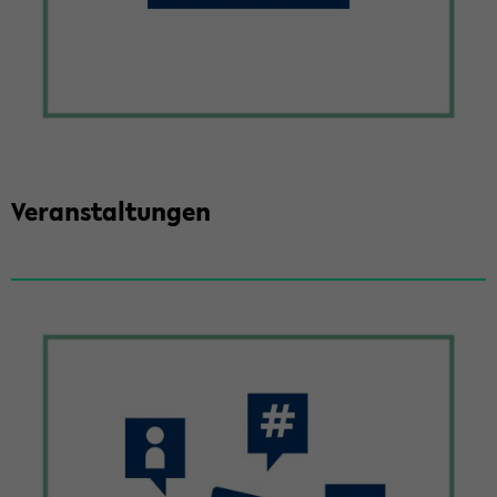
Ver­an­stal­tun­gen