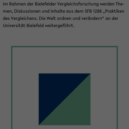
Im Rah­men der Bie­le­fel­der Ver­gleichs­for­schung wer­den The­
men, Dis­kus­sio­nen und In­hal­te aus dem SFB 1288 „Prak­ti­ken
des Ver­glei­chens. Die Welt ord­nen und ver­än­dern“ an der
Uni­ver­si­tät Bie­le­feld wei­ter­ge­führt.