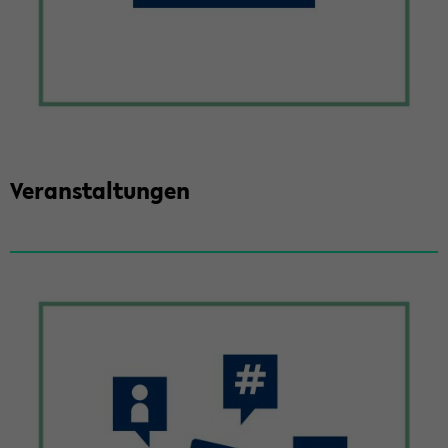
Ver­an­stal­tun­gen