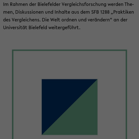
Im Rah­men der Bie­le­fel­der Ver­gleichs­for­schung wer­den The­
men, Dis­kus­sio­nen und In­hal­te aus dem SFB 1288 „Prak­ti­ken
des Ver­glei­chens. Die Welt ord­nen und ver­än­dern“ an der
Uni­ver­si­tät Bie­le­feld wei­ter­ge­führt.