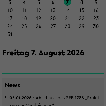
3
4
5
6
7
8
9
ti­
on
10
11
12
13
14
15
16
wech­
17
18
19
20
21
22
23
seln
24
25
26
27
28
29
30
31
Frei­tag
7
.
Au­gust
2026
News
02.01.2026 -
Ab­schluss des SFB 1288 „Prak­ti­
ken des Ver­glei­chens“