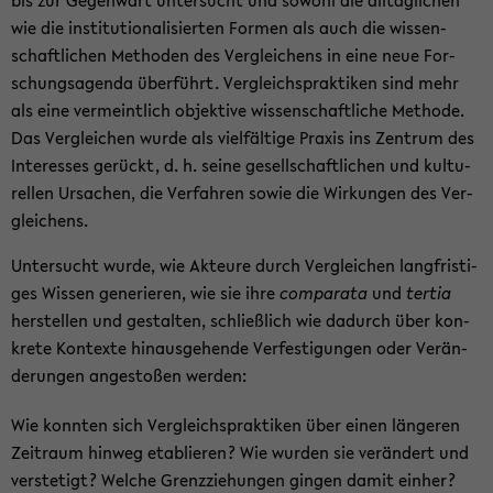
bis zur Ge­gen­wart un­ter­sucht und so­wohl die all­täg­li­chen
wie die in­sti­tu­tio­na­li­sier­ten For­men als auch die wis­sen­
schaft­li­chen Me­tho­den des Ver­glei­chens in eine neue For­
schungs­agen­da über­führt. Ver­gleichs­prak­ti­ken sind mehr
als eine ver­meint­lich ob­jek­ti­ve wis­sen­schaft­li­che Me­tho­de.
Das Ver­glei­chen wurde als viel­fäl­ti­ge Pra­xis ins Zen­trum des
In­ter­es­ses ge­rückt, d. h. seine ge­sell­schaft­li­chen und kul­tu­
rel­len Ur­sa­chen, die Ver­fah­ren sowie die Wir­kun­gen des Ver­
glei­chens.
Un­ter­sucht wurde, wie Ak­teu­re durch Ver­glei­chen lang­fris­ti­
ges Wis­sen ge­ne­rie­ren, wie sie ihre
com­pa­ra­ta
und
ter­tia
her­stel­len und ge­stal­ten, schließ­lich wie da­durch über kon­
kre­te Kon­tex­te hin­aus­ge­hen­de Ver­fes­ti­gun­gen oder Ver­än­
de­run­gen an­ge­sto­ßen wer­den:
Wie konn­ten sich Ver­gleichs­prak­ti­ken über einen län­ge­ren
Zeit­raum hin­weg eta­blie­ren? Wie wur­den sie ver­än­dert und
ver­ste­tigt? Wel­che Grenz­zie­hun­gen gin­gen damit ein­her?