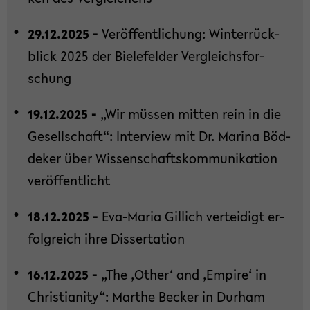
29.12.2025 -
Ver­öf­fent­li­chung: Win­ter­rück­
blick 2025 der Bie­le­fel­der Ver­gleichs­for­
schung
19.12.2025 -
„Wir müs­sen mit­ten rein in die
Ge­sell­schaft“: In­ter­view mit Dr. Ma­ri­na Böd­
de­ker über Wis­sen­schafts­kom­mu­ni­ka­ti­on
ver­öf­fent­licht
18.12.2025 -
Eva-​Maria Gil­lich ver­tei­digt er­
folg­reich ihre Dis­ser­ta­ti­on
16.12.2025 -
„The ‚Other‘ and ‚Em­pi­re‘ in
Chris­tia­ni­ty“: Mar­the Be­cker in Durham