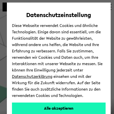
Automatische
skip
skip
skip
Inhaltswechsel
to
to
to
Datenschutzeinstellung
vermeiden
main
main
footer
content
menu
Diese Webseite verwendet Cookies und ähnliche
Technologien. Einige davon sind essentiell, um die
Funktionalität der Website zu gewährleisten,
während andere uns helfen, die Website und Ihre
Erfahrung zu verbessern. Falls Sie zustimmen,
verwenden wir Cookies und Daten auch, um Ihre
Sonder­forschungsbereich
Interaktionen mit unserer Webseite zu messen. Sie
1288
können Ihre Einwilligung jederzeit unter
Datenschutzerklärung
einsehen und mit der
Wirkung für die Zukunft widerrufen. Auf der Seite
finden Sie auch zusätzliche Informationen zu den
verwendeten Cookies und Technologien.
Alle akzeptieren
© Uni­ver­si­tät Bie­le­feld