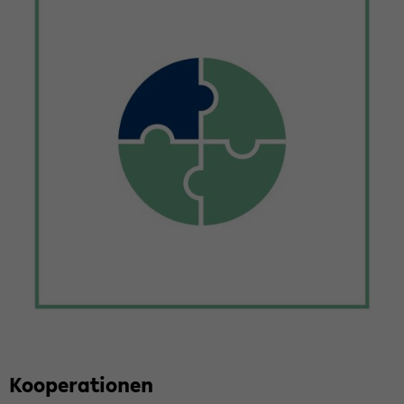
Ko­ope­ra­tio­nen