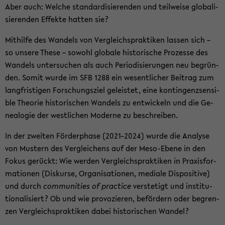
Aber auch: Wel­che stan­dar­di­sie­ren­den und teil­wei­se glo­ba­li­
sie­ren­den Ef­fek­te hat­ten sie?
Mit­hil­fe des Wan­dels von Ver­gleichs­prak­ti­ken las­sen sich –
so un­se­re These – so­wohl glo­ba­le his­to­ri­sche Pro­zes­se des
Wan­dels un­ter­su­chen als auch Pe­ri­odi­sie­run­gen neu be­grün­
den. Somit wurde im SFB 1288 ein we­sent­li­cher Bei­trag zum
lang­fris­ti­gen For­schungs­ziel ge­leis­tet, eine kon­tin­genz­sen­si­
ble Theo­rie his­to­ri­schen Wan­dels zu ent­wi­ckeln und die Ge­
nea­lo­gie der west­li­chen Mo­der­ne zu be­schrei­ben.
In der zwei­ten För­der­pha­se (2021–2024) wurde die Ana­ly­se
von Mus­tern des Ver­glei­chens auf der Meso-​Ebene in den
Fokus ge­rückt: Wie wer­den Ver­gleichs­prak­ti­ken in Pra­xis­for­
ma­tio­nen (Dis­kur­se, Or­ga­ni­sa­tio­nen, me­dia­le Dis­po­si­ti­ve)
und durch
com­mu­nities of prac­ti­ce
ver­ste­tigt und in­sti­tu­
tio­na­li­siert? Ob und wie pro­vo­zie­ren, be­för­dern oder be­gren­
zen Ver­gleichs­prak­ti­ken dabei his­to­ri­schen Wan­del?