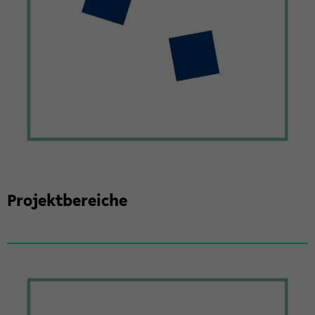
Pro­jekt­be­rei­che