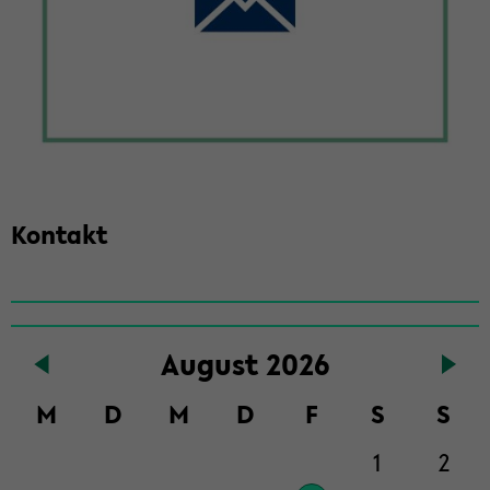
Kon­takt
Zum
Au­gust 2026
Haupt­
in­
M
D
M
D
F
S
S
halt
der
1
2
Sek­