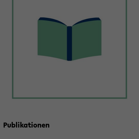
Pu­bli­ka­tio­nen