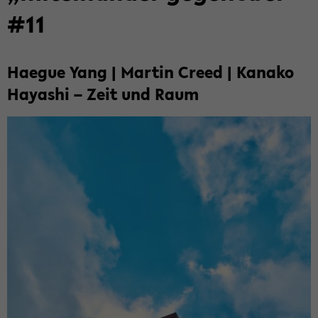
#11
Ha­e­gue Yang | Mar­tin Creed | Ka­na­ko
Ha­ya­shi – Zeit und Raum