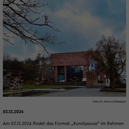
Foto: Dr. Ma­ri­na Böd­de­ker
03.12.2024
Am 03.12.2024 fin­det das For­mat „Kunst­pau­se“ im Rah­men