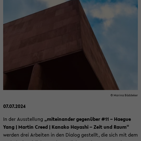
© Ma­ri­na Böd­de­ker
07.07.2024
In der Aus­stel­lung
„mit­ein­an­der ge­gen­über #11 – Ha­e­gue
Yang | Mar­tin Creed | Ka­na­ko Ha­ya­shi – Zeit und Raum“
wer­den drei Ar­bei­ten in den Dia­log ge­stellt, die sich mit dem