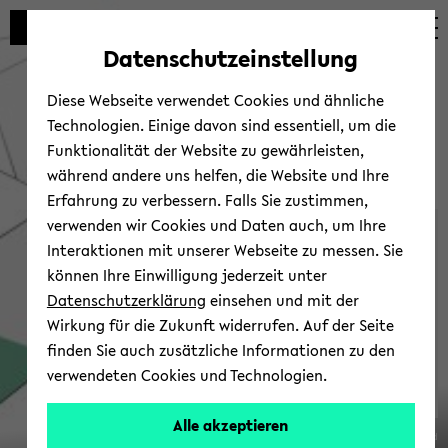
Automatische
zum
zum
zum
Inhaltswechsel
Hauptinhalt
Hauptmenü
Fußbereich
Datenschutzeinstellung
vermeiden
wechseln
wechseln
wechseln
Diese Webseite verwendet Cookies und ähnliche
Technologien. Einige davon sind essentiell, um die
Funktionalität der Website zu gewährleisten,
während andere uns helfen, die Website und Ihre
Erfahrung zu verbessern. Falls Sie zustimmen,
verwenden wir Cookies und Daten auch, um Ihre
Ver­an­stal­tun­gen
Interaktionen mit unserer Webseite zu messen. Sie
können Ihre Einwilligung jederzeit unter
Datenschutzerklärung
einsehen und mit der
Wirkung für die Zukunft widerrufen. Auf der Seite
finden Sie auch zusätzliche Informationen zu den
verwendeten Cookies und Technologien.
SFB
Alle akzeptieren
© Uni­ver­si­tät Bie­le­feld
1288