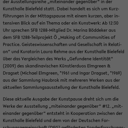
der Aus­stel­lungs­rei­he „mit­ein­an­der ge­gen­über“ in der
Kunst­hal­le Bie­le­feld statt. Dabei han­delt es sich um Kurz­
füh­run­gen in der Mit­tags­pau­se mit einem kur­zen, aber in­
ten­si­ven Blick auf ein Thema oder ein Kunst­werk: Ab 12:30
Uhr spre­chen SFB 1288-​Mitglied Dr. Ma­ri­na Böd­de­ker aus
dem SFB 1288-​Teilprojekt Ö „Ma­king of: Com­mu­nities of
Prac­ti­ce. Geis­tes­wis­sen­schaf­ten und Ge­sell­schaft in Re­la­ti­
on“ und Ku­ra­to­rin Laura Rehme aus der Kunst­hal­le Bie­le­feld
über das Ver­glei­chen des Werks „Ge­fun­de­ne Iden­ti­tät“
(2009) des skan­di­na­vi­schen Künst­ler­du­os Elm­green &
Drags­et (Mi­cha­el Elm­green, *1961 und Ingar Drags­et, *1969)
aus der Samm­lung Hau­brok mit meh­re­ren Wer­ken aus der
ak­tu­el­len Samm­lungs­aus­stel­lung der Kunst­hal­le Bie­le­feld.
Diese ak­tu­el­le Aus­ga­be der Kunst­pau­se dreht sich um die
Werke der Aus­stel­lung „mit­ein­an­der ge­gen­über“ #12. „mit­
ein­an­der ge­gen­über“ ent­steht in Ko­ope­ra­ti­on zwi­schen der
Kunst­hal­le Bie­le­feld und dem von der Deut­schen For­
schungs­ge­mein­schaft (DFG) ge­för­der­ten Son­der­for­schungs­