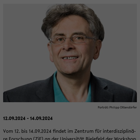
Por­trät: Phil­ipp Ot­ten­dör­fer
12.09.2024 - 14.09.2024
Vom 12. bis 14.09.2024 fin­det im Zen­trum für in­ter­dis­zi­pli­nä­
re For­schung (ZiF) an der Uni­ver­si­tät Bie­le­feld der Work­shop