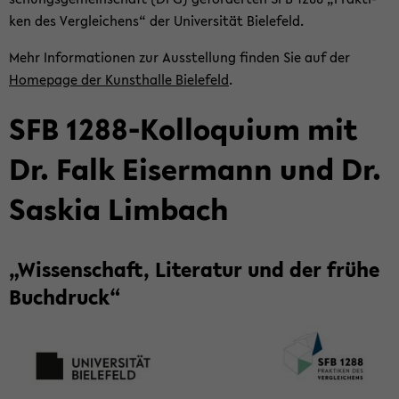
ken des Ver­glei­chens“ der Uni­ver­si­tät Bie­le­feld.
Mehr In­for­ma­tio­nen zur Aus­stel­lung fin­den Sie auf der
Home­page der Kunst­hal­le Bie­le­feld
.
SFB 1288-​Kolloquium mit
Dr. Falk Eis­er­mann und Dr.
Sas­kia Lim­bach
„Wis­sen­schaft, Li­te­ra­tur und der frühe
Buch­druck“