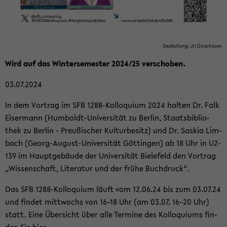
Ge­stal­tung: Jil Dir­schau­er
Wird auf das Win­ter­se­mes­ter 2024/25 ver­scho­ben.
03.07.2024
In dem Vor­trag im SFB 1288-​Kolloquium 2024 hal­ten Dr. Falk
Eis­er­mann (Humboldt-​Universität zu Ber­lin, Staats­bi­blio­
thek zu Ber­lin - Preu­ßi­scher Kul­tur­be­sitz) und Dr. Sas­kia Lim­
bach (Georg-​August-Universität Göt­tin­gen) ab 18 Uhr in U2-​
139 im Haupt­ge­bäu­de der Uni­ver­si­tät Bie­le­feld den Vor­trag
„Wis­sen­schaft, Li­te­ra­tur und der frühe Buch­druck“.
Das SFB 1288-​Kolloquium läuft vom 12.06.24 bis zum 03.07.24
und fin­det mitt­wochs von 16–18 Uhr (am 03.07. 16–20 Uhr)
statt. Eine Über­sicht über alle Ter­mi­ne des Kol­lo­qui­ums fin­