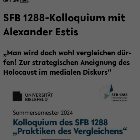
den Sie
hier
.
SFB 1288-​Kolloquium mit
Alex­an­der Estis
„Man wird doch wohl ver­glei­chen dür­
fen! Zur stra­te­gi­schen An­eig­nung des
Ho­lo­caust im me­dia­len Dis­kurs“