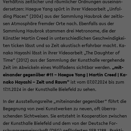
Ver­hält­nis zeit­li­cher und räum­li­cher Ord­nun­gen aus­ein­an­
der­set­zen: Ha­e­gue Yang spürt in ihrer Vi­deo­ar­beit „Un­fol­
ding Places“ (2004) aus der Samm­lung Hau­brok der zeit­lo­
sen At­mo­sphä­re frem­der Orte nach. Eben­falls aus der
Samm­lung Hau­brok stam­men drei Me­tro­no­me, die der
Künst­ler Mar­tin Creed in un­ter­schied­li­chen Ge­schwin­dig­kei­
ten ti­cken lässt und so Zeit akus­tisch er­fahr­bar macht. Ka­
na­ko Ha­ya­shi lässt in ihrer Vi­deo­ar­beit „The Daugh­ter of
Time“ (2012) aus der Samm­lung der Kunst­hal­le ver­ge­hen­de
Zeit im Ab­wi­ckeln eines Woll­fa­dens sicht­bar wer­den.
„mit­
ein­an­der ge­gen­über #11 – Ha­e­gue Yang | Mar­tin Creed | Ka­
na­ko Ha­ya­shi – Zeit und Raum“
ist vom 07.07.2024 bis zum
17.11.2024 in der Kunst­hal­le Bie­le­feld zu sehen.
In der Aus­stel­lungs­rei­he „mit­ein­an­der ge­gen­über“ führt die
Be­geg­nung von zwei Kunst­wer­ken zu neuen, oft über­ra­
schen­den Sicht­wei­sen. Sie ent­steht in Ko­ope­ra­ti­on zwi­schen
der Kunst­hal­le Bie­le­feld und dem von der Deut­sche For­
schungs­ge­mein­schaft (DFG) ge­för­der­ten SFB 1288 „Prak­ti­