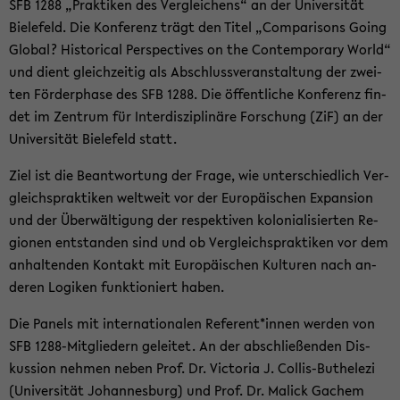
SFB 1288 „Prak­ti­ken des Ver­glei­chens“ an der Uni­ver­si­tät
Bie­le­feld. Die Kon­fe­renz trägt den Titel „Com­pa­ri­sons Going
Glo­bal? His­to­ri­cal Per­spec­ti­ves on the Con­tem­pora­ry World“
und dient gleich­zei­tig als Ab­schluss­ver­an­stal­tung der zwei­
ten För­der­pha­se des SFB 1288. Die öf­fent­li­che Kon­fe­renz fin­
det im Zen­trum für In­ter­dis­zi­pli­nä­re For­schung (ZiF) an der
Uni­ver­si­tät Bie­le­feld statt.
Ziel ist die Be­ant­wor­tung der Frage, wie un­ter­schied­lich Ver­
gleichs­prak­ti­ken welt­weit vor der Eu­ro­päi­schen Ex­pan­si­on
und der Über­wäl­ti­gung der re­spek­ti­ven ko­lo­nia­li­sier­ten Re­
gio­nen ent­stan­den sind und ob Ver­gleichs­prak­ti­ken vor dem
an­hal­ten­den Kon­takt mit Eu­ro­päi­schen Kul­tu­ren nach an­
de­ren Lo­gi­ken funk­tio­niert haben.
Die Pa­nels mit in­ter­na­tio­na­len Re­fe­rent*innen wer­den von
SFB 1288-​Mitgliedern ge­lei­tet. An der ab­schlie­ßen­den Dis­
kus­si­on neh­men neben Prof. Dr. Vic­to­ria J. Collis-​Buthelezi
(Uni­ver­si­tät Jo­han­nes­burg) und Prof. Dr. Malick Ga­chem