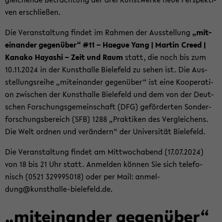
ven er­schlie­ßen.
Die Ver­an­stal­tung fin­det im Rah­men der Aus­stel­lung
„mit­
ein­an­der ge­gen­über“ #11 – Ha­e­gue Yang | Mar­tin Creed |
Ka­na­ko Ha­ya­shi – Zeit und Raum
statt, die noch bis zum
10.11.2024 in der Kunst­hal­le Bie­le­feld zu sehen ist. Die Aus­
stel­lungs­rei­he „mit­ein­an­der ge­gen­über“ ist eine Ko­ope­ra­ti­
on zwi­schen der Kunst­hal­le Bie­le­feld und dem von der Deut­
schen For­schungs­ge­mein­schaft (DFG) ge­för­der­ten Son­der­
for­schungs­be­reich (SFB) 1288 „Prak­ti­ken des Ver­glei­chens.
Die Welt ord­nen und ver­än­dern“ der Uni­ver­si­tät Bie­le­feld.
Die Ver­an­stal­tung fin­det am Mitt­woch­abend (17.07.2024)
von 18 bis 21 Uhr statt. An­mel­den kön­nen Sie sich te­le­fo­
nisch (0521 329995018) oder per Mail: an­mel­
dung@kunsthalle-​bielefeld.de.
„mit­ein­an­der ge­gen­über“