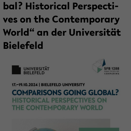
bal? His­to­ri­cal Per­spec­ti­
ves on the Con­tem­pora­ry
World“ an der Uni­ver­si­tät
Bie­le­feld