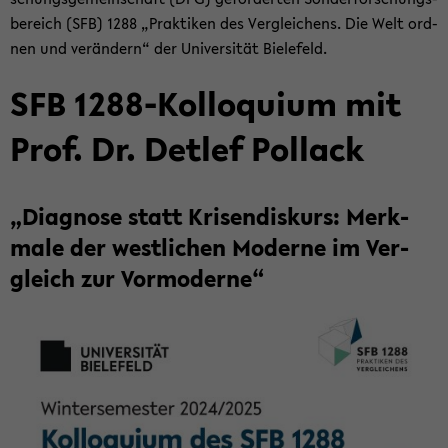
be­reich (SFB) 1288 „Prak­ti­ken des Ver­glei­chens. Die Welt ord­
nen und ver­än­dern“ der Uni­ver­si­tät Bie­le­feld.
SFB 1288-​Kolloquium mit
Prof. Dr. Det­lef Pol­lack
„Dia­gno­se statt Kri­sen­dis­kurs: Merk­
ma­le der west­li­chen Mo­der­ne im Ver­
gleich zur Vor­mo­der­ne“