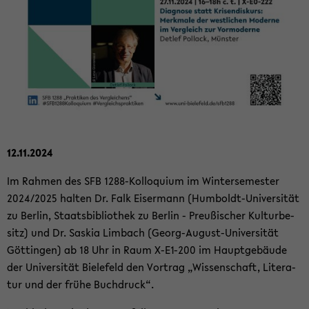
12.11.2024
Im Rah­men des SFB 1288-​Kolloquium im Win­ter­se­mes­ter
2024/2025 hal­ten Dr. Falk Eis­er­mann (Humboldt-​Universität
zu Ber­lin, Staats­bi­blio­thek zu Ber­lin - Preu­ßi­scher Kul­tur­be­
sitz) und Dr. Sas­kia Lim­bach (Georg-​August-Universität
Göt­tin­gen) ab 18 Uhr in Raum X-​E1-200 im Haupt­ge­bäu­de
der Uni­ver­si­tät Bie­le­feld den Vor­trag „Wis­sen­schaft, Li­te­ra­
tur und der frühe Buch­druck“.