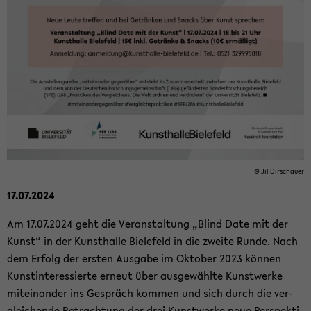
© Jil Dir­schau­er
17.07.2024
Am 17.07.2024 geht die Ver­an­stal­tung „Blind Date mit der
Kunst“ in der Kunst­hal­le Bie­le­feld in die zwei­te Runde. Nach
dem Er­folg der ers­ten Aus­ga­be im Ok­to­ber 2023 kön­nen
Kunst­in­ter­es­sier­te er­neut über aus­ge­wähl­te Kunst­wer­ke
mit­ein­an­der ins Ge­spräch kom­men und sich durch die ver­
glei­chen­de Be­trach­tung der drei Kunst­wer­ke neue Per­spek­ti­