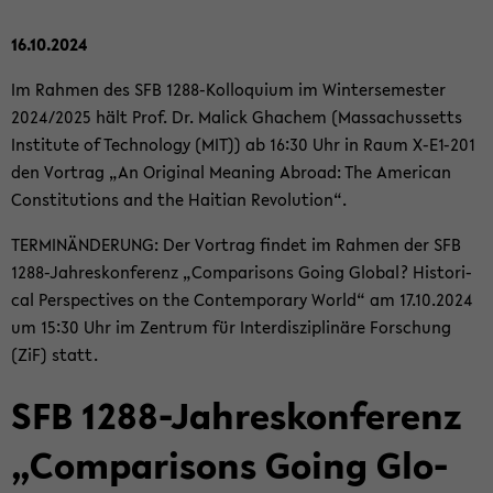
16.10.2024
Im Rah­men des SFB 1288-​Kolloquium im Win­ter­se­mes­ter
2024/2025 hält Prof. Dr. Malick Gha­chem (Mas­sa­chus­setts
In­sti­tu­te of Tech­no­lo­gy (MIT)) ab 16:30 Uhr in Raum X-​E1-201
den Vor­trag „An Ori­gi­nal Me­a­ning Ab­road: The Ame­ri­can
Con­sti­tu­ti­ons and the Hai­ti­an Re­vo­lu­ti­on“.
TER­MIN­ÄN­DE­RUNG: Der Vor­trag fin­det im Rah­men der SFB
1288-​Jahreskonferenz „Com­pa­ri­sons Going Glo­bal? His­to­ri­
cal Per­spec­ti­ves on the Con­tem­pora­ry World“ am 17.10.2024
um 15:30 Uhr im Zen­trum für In­ter­dis­zi­pli­nä­re For­schung
(ZiF) statt.
SFB 1288-​Jahreskonferenz
„Com­pa­ri­sons Going Glo­