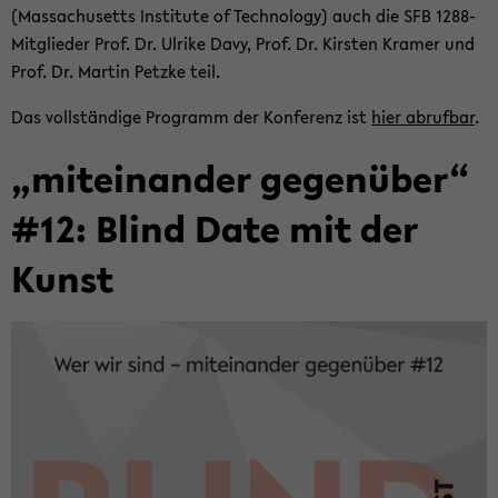
(Mas­sa­chu­setts In­sti­tu­te of Tech­no­lo­gy) auch die SFB 1288-​
Mitglieder Prof. Dr. Ul­ri­ke Davy, Prof. Dr. Kirs­ten Kra­mer und
Prof. Dr. Mar­tin Petz­ke teil.
Das voll­stän­di­ge Pro­gramm der Kon­fe­renz ist
hier ab­ruf­bar
.
„mit­ein­an­der ge­gen­über“
#12: Blind Date mit der
Kunst