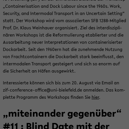
„Con­tai­ne­ri­sa­ti­on and Dock La­bour since the 1960s. Work,
Se­cu­ri­ty, and In­ter­mo­dal Trans­port in an Un­cer­tain Set­ting“
statt. Der Work­shop wird vom as­so­zi­ier­ten SFB 1288-​Mitglied
Prof. Dr. Klaus Wein­hau­er or­ga­ni­siert. Ziel des in­ter­dis­zi­pli­
nä­ren Work­shops ist die Re­for­mu­lie­rung eta­blier­ter und die
Aus­ar­bei­tung neuer In­ter­pre­ta­tio­nen von con­tai­ne­ri­sier­ter
Dock­ar­beit. Seit den 1960ern hat die zu­neh­men­de Nut­zung
von Fracht­con­tai­nern die Dock­ar­beit stark be­ein­flusst, den
in­ter­mo­da­len Trans­port ge­stei­gert und sich so enorm auf
die Si­cher­heit an Häfen aus­ge­wirkt.
In­ter­es­sier­te kön­nen sich bis zum 20. Au­gust via Email an
zif-​conference-office@uni-​bielefeld.de an­mel­den. Das kom­
plet­te Pro­gramm des Work­shops fin­den Sie
hier
.
„mit­ein­an­der ge­gen­über“
#11 : Blind Date mit der