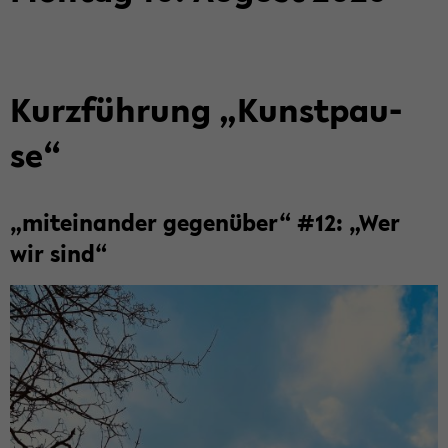
Kurz­füh­rung „Kunst­pau­
se“
„mit­ein­an­der ge­gen­über“ #12: „Wer
wir sind“