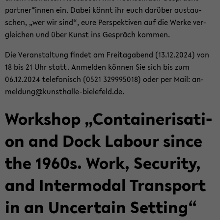
part­ner*innen ein. Dabei könnt ihr euch dar­über aus­tau­
schen, „wer wir sind“, eure Per­spek­ti­ven auf die Werke ver­
glei­chen und über Kunst ins Ge­spräch kom­men.
Die Ver­an­stal­tung fin­det am Frei­tag­abend (13.12.2024) von
18 bis 21 Uhr statt. An­mel­den kön­nen Sie sich bis zum
06.12.2024 te­le­fo­nisch (0521 329995018) oder per Mail: an­
mel­dung@kunsthalle-​bielefeld.de.
Work­shop „Con­tai­ne­ri­sa­ti­
on and Dock La­bour since
the 1960s. Work, Se­cu­ri­ty,
and In­ter­mo­dal Trans­port
in an Un­cer­tain Set­ting“