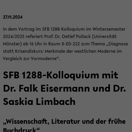
27.11.2024
In dem Vor­trag im SFB 1288-​Kolloquium im Win­ter­se­mes­ter
2024/2025 re­fe­riert Prof. Dr. Det­lef Pol­lack (Uni­ver­si­tät
Müns­ter) ab 16 Uhr in Raum X-​E0-222 zum Thema „Dia­gno­se
statt Kri­sen­dis­kurs: Merk­ma­le der west­li­chen Mo­der­ne im
Ver­gleich zur Vor­mo­der­ne“.
SFB 1288-​Kolloquium mit
Dr. Falk Eis­er­mann und Dr.
Sas­kia Lim­bach
„Wis­sen­schaft, Li­te­ra­tur und der frühe
Buch­druck“