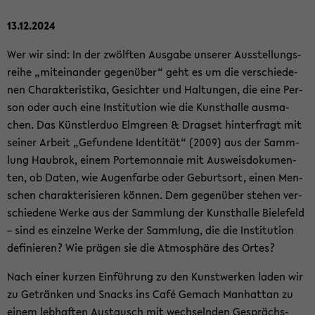
13.12.2024
Wer wir sind: In der zwölf­ten Aus­ga­be un­se­rer Aus­stel­lungs­
rei­he „mit­ein­an­der ge­gen­über“ geht es um die ver­schie­de­
nen Cha­rak­te­ris­ti­ka, Ge­sich­ter und Hal­tun­gen, die eine Per­
son oder auch eine In­sti­tu­ti­on wie die Kunst­hal­le aus­ma­
chen. Das Künst­ler­duo Elm­green & Drags­et hin­ter­fragt mit
sei­ner Ar­beit „Ge­fun­de­ne Iden­ti­tät“ (2009) aus der Samm­
lung Hau­brok, einem Porte­mon­naie mit Aus­weis­do­ku­men­
ten, ob Daten, wie Au­gen­far­be oder Ge­burts­ort, einen Men­
schen cha­rak­te­ri­sie­ren kön­nen. Dem ge­gen­über ste­hen ver­
schie­de­ne Werke aus der Samm­lung der Kunst­hal­le Bie­le­feld
– sind es ein­zel­ne Werke der Samm­lung, die die In­sti­tu­ti­on
de­fi­nie­ren? Wie prä­gen sie die At­mo­sphä­re des Ortes?
Nach einer kur­zen Ein­füh­rung zu den Kunst­wer­ken laden wir
zu Ge­trän­ken und Snacks ins Café Ge­mach Man­hat­tan zu
einem leb­haf­ten Aus­tausch mit wech­seln­den Ge­sprächs­