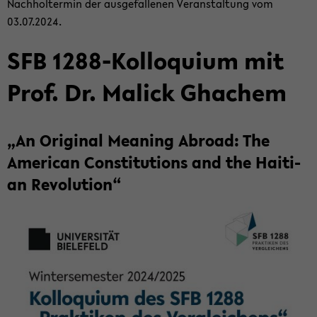
Nach­hol­ter­min der aus­ge­fal­le­nen Ver­an­stal­tung vom
03.07.2024.
SFB 1288-​Kolloquium mit
Prof. Dr. Malick Gha­chem
„An Ori­gi­nal Me­a­ning Ab­road: The
Ame­ri­can Con­sti­tu­ti­ons and the Hai­ti­
an Re­vo­lu­ti­on“