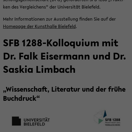
ken des Ver­glei­chens“ der Uni­ver­si­tät Bie­le­feld.
Mehr In­for­ma­tio­nen zur Aus­stel­lung fin­den Sie auf der
Home­page der Kunst­hal­le Bie­le­feld
.
SFB 1288-​Kolloquium mit
Dr. Falk Eis­er­mann und Dr.
Sas­kia Lim­bach
„Wis­sen­schaft, Li­te­ra­tur und der frühe
Buch­druck“