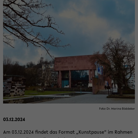
Foto: Dr. Ma­ri­na Böd­de­ker
03.12.2024
Am 03.12.2024 fin­det das For­mat „Kunst­pau­se“ im Rah­men