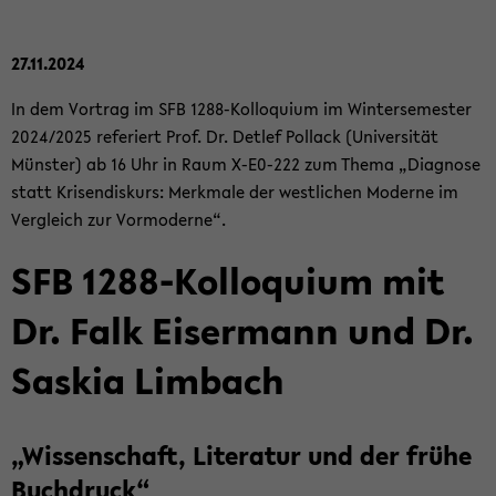
27.11.2024
In dem Vor­trag im SFB 1288-​Kolloquium im Win­ter­se­mes­ter
2024/2025 re­fe­riert Prof. Dr. Det­lef Pol­lack (Uni­ver­si­tät
Müns­ter) ab 16 Uhr in Raum X-​E0-222 zum Thema „Dia­gno­se
statt Kri­sen­dis­kurs: Merk­ma­le der west­li­chen Mo­der­ne im
Ver­gleich zur Vor­mo­der­ne“.
SFB 1288-​Kolloquium mit
Dr. Falk Eis­er­mann und Dr.
Sas­kia Lim­bach
„Wis­sen­schaft, Li­te­ra­tur und der frühe
Buch­druck“