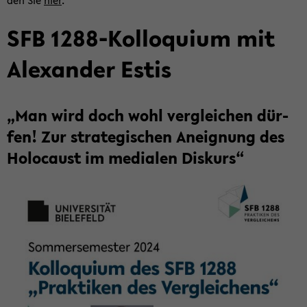
den Sie
hier
.
SFB 1288-​Kolloquium mit
Alex­an­der Estis
„Man wird doch wohl ver­glei­chen dür­
fen! Zur stra­te­gi­schen An­eig­nung des
Ho­lo­caust im me­dia­len Dis­kurs“