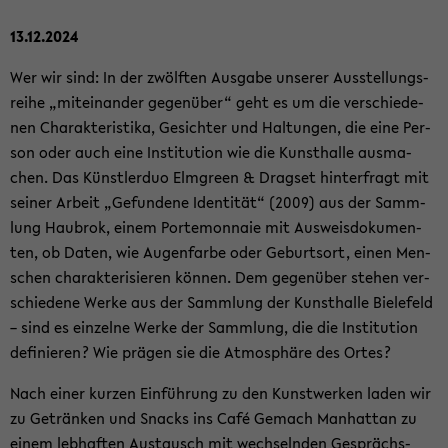
13.12.2024
Wer wir sind: In der zwölf­ten Aus­ga­be un­se­rer Aus­stel­lungs­
rei­he „mit­ein­an­der ge­gen­über“ geht es um die ver­schie­de­
nen Cha­rak­te­ris­ti­ka, Ge­sich­ter und Hal­tun­gen, die eine Per­
son oder auch eine In­sti­tu­ti­on wie die Kunst­hal­le aus­ma­
chen. Das Künst­ler­duo Elm­green & Drags­et hin­ter­fragt mit
sei­ner Ar­beit „Ge­fun­de­ne Iden­ti­tät“ (2009) aus der Samm­
lung Hau­brok, einem Porte­mon­naie mit Aus­weis­do­ku­men­
ten, ob Daten, wie Au­gen­far­be oder Ge­burts­ort, einen Men­
schen cha­rak­te­ri­sie­ren kön­nen. Dem ge­gen­über ste­hen ver­
schie­de­ne Werke aus der Samm­lung der Kunst­hal­le Bie­le­feld
– sind es ein­zel­ne Werke der Samm­lung, die die In­sti­tu­ti­on
de­fi­nie­ren? Wie prä­gen sie die At­mo­sphä­re des Ortes?
Nach einer kur­zen Ein­füh­rung zu den Kunst­wer­ken laden wir
zu Ge­trän­ken und Snacks ins Café Ge­mach Man­hat­tan zu
einem leb­haf­ten Aus­tausch mit wech­seln­den Ge­sprächs­