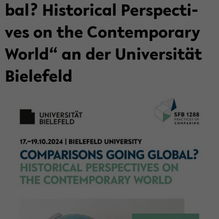
bal? His­to­ri­cal Per­spec­ti­
ves on the Con­tem­pora­ry
World“ an der Uni­ver­si­tät
Bie­le­feld