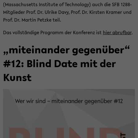
(Mas­sa­chu­setts In­sti­tu­te of Tech­no­lo­gy) auch die SFB 1288-​
Mitglieder Prof. Dr. Ul­ri­ke Davy, Prof. Dr. Kirs­ten Kra­mer und
Prof. Dr. Mar­tin Petz­ke teil.
Das voll­stän­di­ge Pro­gramm der Kon­fe­renz ist
hier ab­ruf­bar
.
„mit­ein­an­der ge­gen­über“
#12: Blind Date mit der
Kunst