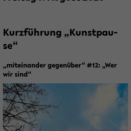
Kurz­füh­rung „Kunst­pau­
se“
„mit­ein­an­der ge­gen­über“ #12: „Wer
wir sind“