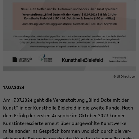
© Jil Dir­schau­er
17.07.2024
Am 17.07.2024 geht die Ver­an­stal­tung „Blind Date mit der
Kunst“ in der Kunst­hal­le Bie­le­feld in die zwei­te Runde. Nach
dem Er­folg der ers­ten Aus­ga­be im Ok­to­ber 2023 kön­nen
Kunst­in­ter­es­sier­te er­neut über aus­ge­wähl­te Kunst­wer­ke
mit­ein­an­der ins Ge­spräch kom­men und sich durch die ver­
glei­chen­de Be­trach­tung der drei Kunst­wer­ke neue Per­spek­ti­