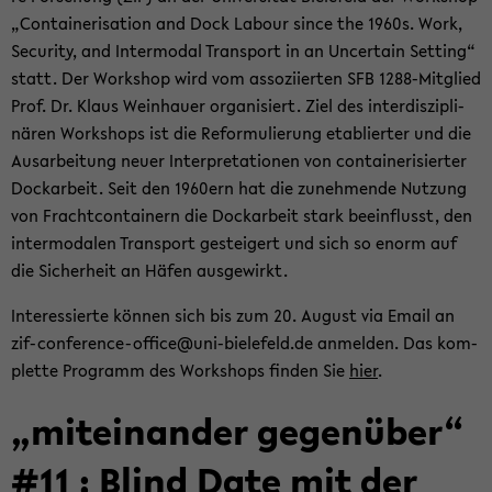
„Con­tai­ne­ri­sa­ti­on and Dock La­bour since the 1960s. Work,
Se­cu­ri­ty, and In­ter­mo­dal Trans­port in an Un­cer­tain Set­ting“
statt. Der Work­shop wird vom as­so­zi­ier­ten SFB 1288-​Mitglied
Prof. Dr. Klaus Wein­hau­er or­ga­ni­siert. Ziel des in­ter­dis­zi­pli­
nä­ren Work­shops ist die Re­for­mu­lie­rung eta­blier­ter und die
Aus­ar­bei­tung neuer In­ter­pre­ta­tio­nen von con­tai­ne­ri­sier­ter
Dock­ar­beit. Seit den 1960ern hat die zu­neh­men­de Nut­zung
von Fracht­con­tai­nern die Dock­ar­beit stark be­ein­flusst, den
in­ter­mo­da­len Trans­port ge­stei­gert und sich so enorm auf
die Si­cher­heit an Häfen aus­ge­wirkt.
In­ter­es­sier­te kön­nen sich bis zum 20. Au­gust via Email an
zif-​conference-office@uni-​bielefeld.de an­mel­den. Das kom­
plet­te Pro­gramm des Work­shops fin­den Sie
hier
.
„mit­ein­an­der ge­gen­über“
#11 : Blind Date mit der