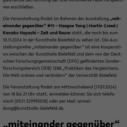
ven er­schlie­ßen.
Die Ver­an­stal­tung fin­det im Rah­men der Aus­stel­lung
„mit­
ein­an­der ge­gen­über“ #11 – Ha­e­gue Yang | Mar­tin Creed |
Ka­na­ko Ha­ya­shi – Zeit und Raum
statt, die noch bis zum
10.11.2024 in der Kunst­hal­le Bie­le­feld zu sehen ist. Die Aus­
stel­lungs­rei­he „mit­ein­an­der ge­gen­über“ ist eine Ko­ope­ra­ti­
on zwi­schen der Kunst­hal­le Bie­le­feld und dem von der Deut­
schen For­schungs­ge­mein­schaft (DFG) ge­för­der­ten Son­der­
for­schungs­be­reich (SFB) 1288 „Prak­ti­ken des Ver­glei­chens.
Die Welt ord­nen und ver­än­dern“ der Uni­ver­si­tät Bie­le­feld.
Die Ver­an­stal­tung fin­det am Mitt­woch­abend (17.07.2024)
von 18 bis 21 Uhr statt. An­mel­den kön­nen Sie sich te­le­fo­
nisch (0521 329995018) oder per Mail: an­mel­
dung@kunsthalle-​bielefeld.de.
„mit­ein­an­der ge­gen­über“