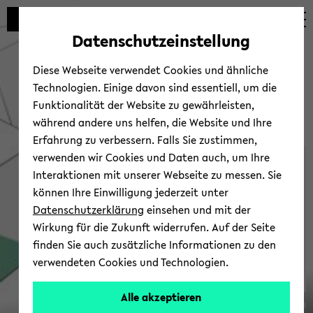
Automatische
zum
zum
zum
Inhaltswechsel
Hauptinhalt
Hauptmenü
Fußbereich
Datenschutzeinstellung
vermeiden
wechseln
wechseln
wechseln
Diese Webseite verwendet Cookies und ähnliche
Technologien. Einige davon sind essentiell, um die
Funktionalität der Website zu gewährleisten,
während andere uns helfen, die Website und Ihre
Erfahrung zu verbessern. Falls Sie zustimmen,
verwenden wir Cookies und Daten auch, um Ihre
Ver­an­stal­tun­gen
Interaktionen mit unserer Webseite zu messen. Sie
können Ihre Einwilligung jederzeit unter
Datenschutzerklärung
einsehen und mit der
Wirkung für die Zukunft widerrufen. Auf der Seite
finden Sie auch zusätzliche Informationen zu den
verwendeten Cookies und Technologien.
SFB
Alle akzeptieren
© Uni­ver­si­tät Bie­le­feld
1288