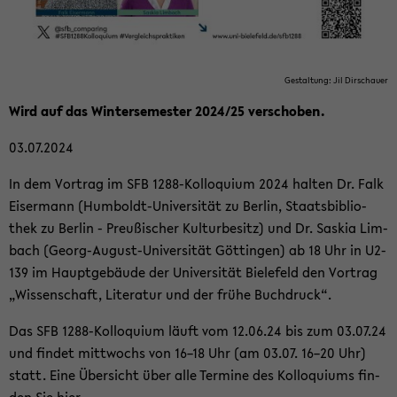
Ge­stal­tung: Jil Dir­schau­er
Wird auf das Win­ter­se­mes­ter 2024/25 ver­scho­ben.
03.07.2024
In dem Vor­trag im SFB 1288-​Kolloquium 2024 hal­ten Dr. Falk
Eis­er­mann (Humboldt-​Universität zu Ber­lin, Staats­bi­blio­
thek zu Ber­lin - Preu­ßi­scher Kul­tur­be­sitz) und Dr. Sas­kia Lim­
bach (Georg-​August-Universität Göt­tin­gen) ab 18 Uhr in U2-​
139 im Haupt­ge­bäu­de der Uni­ver­si­tät Bie­le­feld den Vor­trag
„Wis­sen­schaft, Li­te­ra­tur und der frühe Buch­druck“.
Das SFB 1288-​Kolloquium läuft vom 12.06.24 bis zum 03.07.24
und fin­det mitt­wochs von 16–18 Uhr (am 03.07. 16–20 Uhr)
statt. Eine Über­sicht über alle Ter­mi­ne des Kol­lo­qui­ums fin­