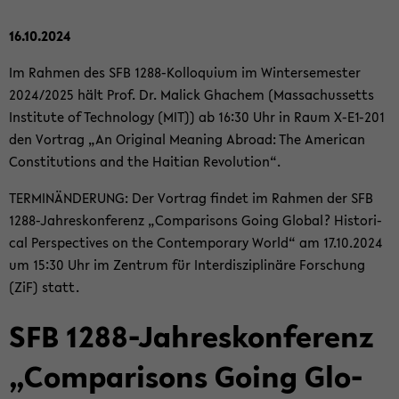
16.10.2024
Im Rah­men des SFB 1288-​Kolloquium im Win­ter­se­mes­ter
2024/2025 hält Prof. Dr. Malick Gha­chem (Mas­sa­chus­setts
In­sti­tu­te of Tech­no­lo­gy (MIT)) ab 16:30 Uhr in Raum X-​E1-201
den Vor­trag „An Ori­gi­nal Me­a­ning Ab­road: The Ame­ri­can
Con­sti­tu­ti­ons and the Hai­ti­an Re­vo­lu­ti­on“.
TER­MIN­ÄN­DE­RUNG: Der Vor­trag fin­det im Rah­men der SFB
1288-​Jahreskonferenz „Com­pa­ri­sons Going Glo­bal? His­to­ri­
cal Per­spec­ti­ves on the Con­tem­pora­ry World“ am 17.10.2024
um 15:30 Uhr im Zen­trum für In­ter­dis­zi­pli­nä­re For­schung
(ZiF) statt.
SFB 1288-​Jahreskonferenz
„Com­pa­ri­sons Going Glo­