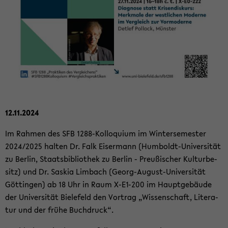
12.11.2024
Im Rah­men des SFB 1288-​Kolloquium im Win­ter­se­mes­ter
2024/2025 hal­ten Dr. Falk Eis­er­mann (Humboldt-​Universität
zu Ber­lin, Staats­bi­blio­thek zu Ber­lin - Preu­ßi­scher Kul­tur­be­
sitz) und Dr. Sas­kia Lim­bach (Georg-​August-Universität
Göt­tin­gen) ab 18 Uhr in Raum X-​E1-200 im Haupt­ge­bäu­de
der Uni­ver­si­tät Bie­le­feld den Vor­trag „Wis­sen­schaft, Li­te­ra­
tur und der frühe Buch­druck“.