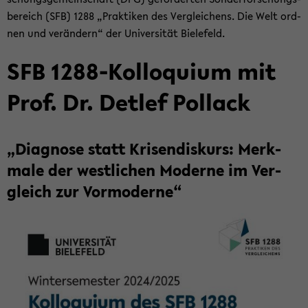
be­reich (SFB) 1288 „Prak­ti­ken des Ver­glei­chens. Die Welt ord­
nen und ver­än­dern“ der Uni­ver­si­tät Bie­le­feld.
SFB 1288-​Kolloquium mit
Prof. Dr. Det­lef Pol­lack
„Dia­gno­se statt Kri­sen­dis­kurs: Merk­
ma­le der west­li­chen Mo­der­ne im Ver­
gleich zur Vor­mo­der­ne“