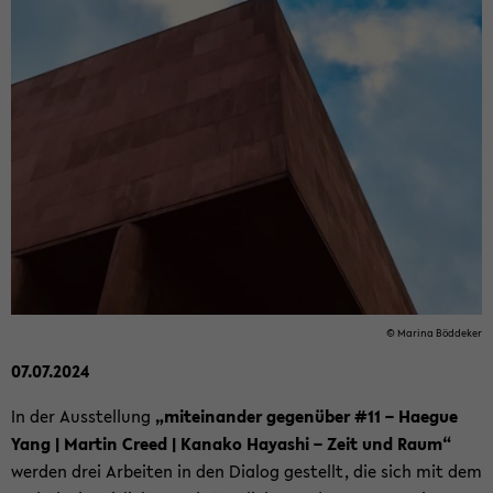
© Ma­ri­na Böd­de­ker
07.07.2024
In der Aus­stel­lung
„mit­ein­an­der ge­gen­über #11 – Ha­e­gue
Yang | Mar­tin Creed | Ka­na­ko Ha­ya­shi – Zeit und Raum“
wer­den drei Ar­bei­ten in den Dia­log ge­stellt, die sich mit dem