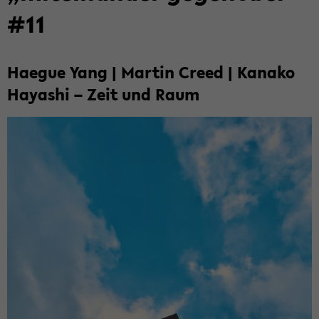
#11
Ha­e­gue Yang | Mar­tin Creed | Ka­na­ko
Ha­ya­shi – Zeit und Raum