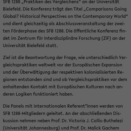
SFB 1288 „Prak­ti­ken des Ver­glei­chens“ an der Uni­ver­si­tät
Bie­le­feld. Die Kon­fe­renz trägt den Titel „Com­pa­ri­sons Going
Glo­bal? His­to­ri­cal Per­spec­ti­ves on the Con­tem­pora­ry World“
und dient gleich­zei­tig als Ab­schluss­ver­an­stal­tung der zwei­
ten För­der­pha­se des SFB 1288. Die öf­fent­li­che Kon­fe­renz fin­
det im Zen­trum für In­ter­dis­zi­pli­nä­re For­schung (ZiF) an der
Uni­ver­si­tät Bie­le­feld statt.
Ziel ist die Be­ant­wor­tung der Frage, wie un­ter­schied­lich Ver­
gleichs­prak­ti­ken welt­weit vor der Eu­ro­päi­schen Ex­pan­si­on
und der Über­wäl­ti­gung der re­spek­ti­ven ko­lo­nia­li­sier­ten Re­
gio­nen ent­stan­den sind und ob Ver­gleichs­prak­ti­ken vor dem
an­hal­ten­den Kon­takt mit Eu­ro­päi­schen Kul­tu­ren nach an­
de­ren Lo­gi­ken funk­tio­niert haben.
Die Pa­nels mit in­ter­na­tio­na­len Re­fe­rent*innen wer­den von
SFB 1288-​Mitgliedern ge­lei­tet. An der ab­schlie­ßen­den Dis­
kus­si­on neh­men neben Prof. Dr. Vic­to­ria J. Collis-​Buthelezi
(Uni­ver­si­tät Jo­han­nes­burg) und Prof. Dr. Malick Ga­chem