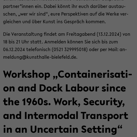
part­ner*innen ein. Dabei könnt ihr euch dar­über aus­tau­
schen, „wer wir sind“, eure Per­spek­ti­ven auf die Werke ver­
glei­chen und über Kunst ins Ge­spräch kom­men.
Die Ver­an­stal­tung fin­det am Frei­tag­abend (13.12.2024) von
18 bis 21 Uhr statt. An­mel­den kön­nen Sie sich bis zum
06.12.2024 te­le­fo­nisch (0521 329995018) oder per Mail: an­
mel­dung@kunsthalle-​bielefeld.de.
Work­shop „Con­tai­ne­ri­sa­ti­
on and Dock La­bour since
the 1960s. Work, Se­cu­ri­ty,
and In­ter­mo­dal Trans­port
in an Un­cer­tain Set­ting“