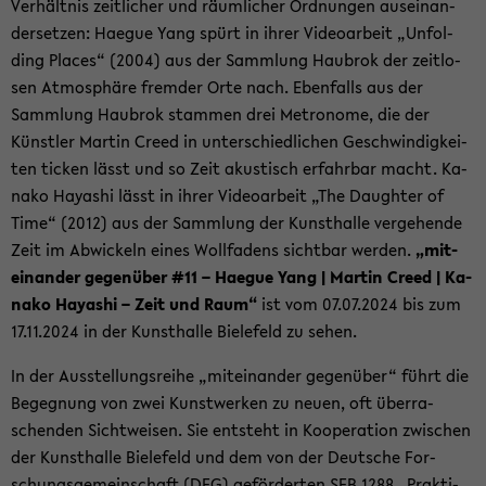
Ver­hält­nis zeit­li­cher und räum­li­cher Ord­nun­gen aus­ein­an­
der­set­zen: Ha­e­gue Yang spürt in ihrer Vi­deo­ar­beit „Un­fol­
ding Places“ (2004) aus der Samm­lung Hau­brok der zeit­lo­
sen At­mo­sphä­re frem­der Orte nach. Eben­falls aus der
Samm­lung Hau­brok stam­men drei Me­tro­no­me, die der
Künst­ler Mar­tin Creed in un­ter­schied­li­chen Ge­schwin­dig­kei­
ten ti­cken lässt und so Zeit akus­tisch er­fahr­bar macht. Ka­
na­ko Ha­ya­shi lässt in ihrer Vi­deo­ar­beit „The Daugh­ter of
Time“ (2012) aus der Samm­lung der Kunst­hal­le ver­ge­hen­de
Zeit im Ab­wi­ckeln eines Woll­fa­dens sicht­bar wer­den.
„mit­
ein­an­der ge­gen­über #11 – Ha­e­gue Yang | Mar­tin Creed | Ka­
na­ko Ha­ya­shi – Zeit und Raum“
ist vom 07.07.2024 bis zum
17.11.2024 in der Kunst­hal­le Bie­le­feld zu sehen.
In der Aus­stel­lungs­rei­he „mit­ein­an­der ge­gen­über“ führt die
Be­geg­nung von zwei Kunst­wer­ken zu neuen, oft über­ra­
schen­den Sicht­wei­sen. Sie ent­steht in Ko­ope­ra­ti­on zwi­schen
der Kunst­hal­le Bie­le­feld und dem von der Deut­sche For­
schungs­ge­mein­schaft (DFG) ge­för­der­ten SFB 1288 „Prak­ti­