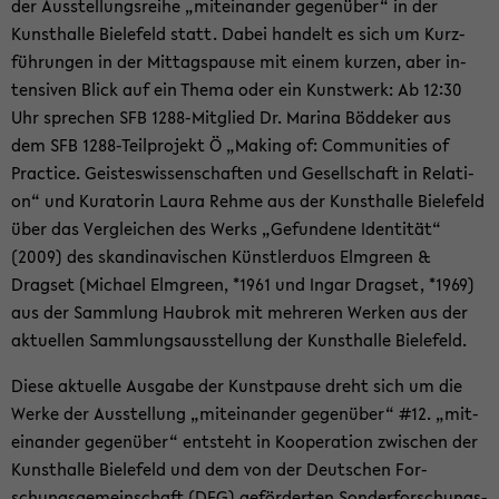
der Aus­stel­lungs­rei­he „mit­ein­an­der ge­gen­über“ in der
Kunst­hal­le Bie­le­feld statt. Dabei han­delt es sich um Kurz­
füh­run­gen in der Mit­tags­pau­se mit einem kur­zen, aber in­
ten­si­ven Blick auf ein Thema oder ein Kunst­werk: Ab 12:30
Uhr spre­chen SFB 1288-​Mitglied Dr. Ma­ri­na Böd­de­ker aus
dem SFB 1288-​Teilprojekt Ö „Ma­king of: Com­mu­nities of
Prac­ti­ce. Geis­tes­wis­sen­schaf­ten und Ge­sell­schaft in Re­la­ti­
on“ und Ku­ra­to­rin Laura Rehme aus der Kunst­hal­le Bie­le­feld
über das Ver­glei­chen des Werks „Ge­fun­de­ne Iden­ti­tät“
(2009) des skan­di­na­vi­schen Künst­ler­du­os Elm­green &
Drags­et (Mi­cha­el Elm­green, *1961 und Ingar Drags­et, *1969)
aus der Samm­lung Hau­brok mit meh­re­ren Wer­ken aus der
ak­tu­el­len Samm­lungs­aus­stel­lung der Kunst­hal­le Bie­le­feld.
Diese ak­tu­el­le Aus­ga­be der Kunst­pau­se dreht sich um die
Werke der Aus­stel­lung „mit­ein­an­der ge­gen­über“ #12. „mit­
ein­an­der ge­gen­über“ ent­steht in Ko­ope­ra­ti­on zwi­schen der
Kunst­hal­le Bie­le­feld und dem von der Deut­schen For­
schungs­ge­mein­schaft (DFG) ge­för­der­ten Son­der­for­schungs­