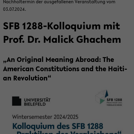
Nach­hol­ter­min der aus­ge­fal­le­nen Ver­an­stal­tung vom
03.07.2024.
SFB 1288-​Kolloquium mit
Prof. Dr. Malick Gha­chem
„An Ori­gi­nal Me­a­ning Ab­road: The
Ame­ri­can Con­sti­tu­ti­ons and the Hai­ti­
an Re­vo­lu­ti­on“