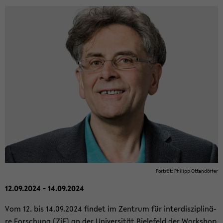
Por­trät: Phil­ipp Ot­ten­dör­fer
12.09.2024 - 14.09.2024
Vom 12. bis 14.09.2024 fin­det im Zen­trum für in­ter­dis­zi­pli­nä­
re For­schung (ZiF) an der Uni­ver­si­tät Bie­le­feld der Work­shop