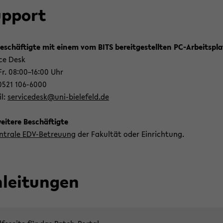
p­port
e­schäf­tig­te mit einem vom BITS be­reit­ge­stell­ten PC-​Arbeitspl
ice Desk
r. 08:00–16:00 Uhr
 0521 106-​6000
il:
ser­vi­ce­desk@uni-​bielefeld.de
i­te­re Be­schäf­tig­te
n­tra­le EDV-​Betreuung
der Fa­kul­tät oder Ein­rich­tung.
­lei­tun­gen