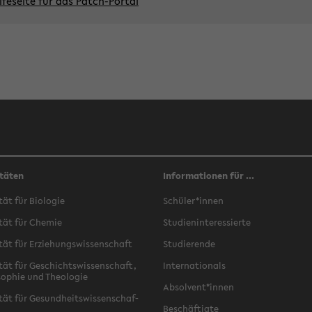
l­fe­sei­te für das Patch-​Portal
täten
Informationen für ...
­tät für Bio­lo­gie
Schü­ler*innen
­tät für Che­mie
Stu­di­en­in­ter­es­sier­te
­tät für Er­zie­hungs­wis­sen­schaft
Stu­die­ren­de
­tät für Ge­schichts­wis­sen­schaft,
In­ter­na­tio­nals
­so­phie und Theo­lo­gie
Ab­sol­vent*innen
­tät für Ge­sund­heits­wis­sen­schaf­
Be­schäf­tig­te