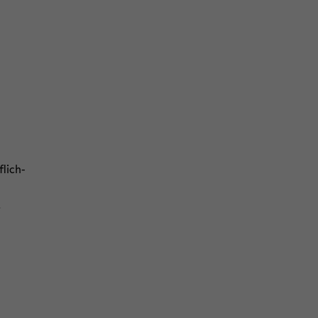
flich­
.