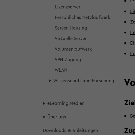
IP
Li­zenz­ser­ver
Li
Per­sön­li­ches Netz­lauf­werk
Ze
Server-​Housing
In
Vir­tu­el­le Ser­ver
Et
Vo­lu­men­lauf­werk
In
VPN-​Zugang
WLAN
Vo
Wis­sen­schaft und For­schung
Zie
eLear­ning.Me­di­en
Be
Über uns
Zu­
Down­loads & An­lei­tun­gen