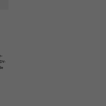
n­
DV-​
de