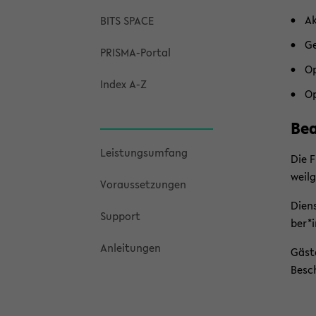
Ak
BITS SPACE
Ge
PRISMA-​Portal
Op
Index A-Z
Op
Be­
Leis­tungs­um­fang
Die F
weil­
Vor­aus­set­zun­gen
Diens
Sup­port
ber*i
An­lei­tun­gen
Gäste
Besch