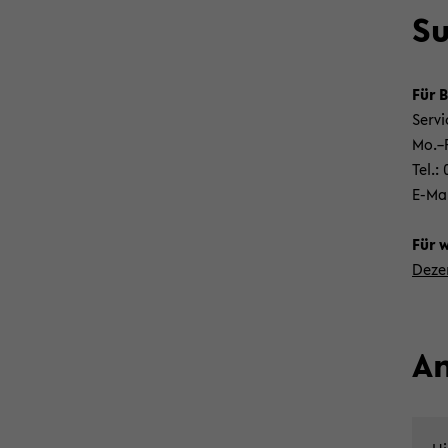
Su
Für B
Ser­v
Mo.–F
Tel.:
E-​Ma
Für we
De­ze
An