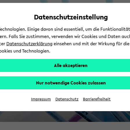
Automatische
zum
zum
zum
Inhaltswechsel
Hauptinhalt
Hauptmenü
Fußbereich
Datenschutzeinstellung
B
vermeiden
wechseln
wechseln
wechseln
chnologien. Einige davon sind essentiell, um die Funktionalit
sern. Falls Sie zustimmen, verwenden wir Cookies und Daten auc
nter
Datenschutzerklärung
einsehen und mit der Wirkung für die 
ookies und Technologien.
Alle akzeptieren
Nur notwendige Cookies zulassen
Impressum
Datenschutz
Barrierefreiheit