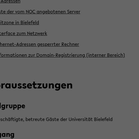
-​Adressen
ste der vom NOC an­ge­bo­te­nen Ser­ver
it­zo­ne in Bie­le­feld
­ter­face zum Netz­werk
hernet-​Adressen ge­sperr­ter Rech­ner
­for­ma­tio­nen zur Domain-​Registrierung (in­ter­ner Be­reich)
r­aus­set­zun­gen
l­grup­pe
­schäf­tig­te, be­treu­te Gäste der Uni­ver­si­tät Bie­le­feld
gang