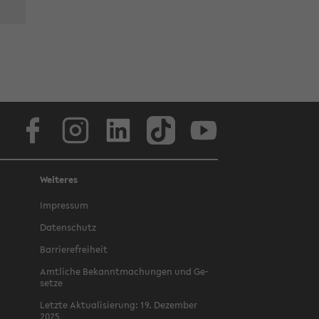
Face­book
In­sta­gram
Lin­ke­dIn
Tik­Tok
You­tube
Weiteres
Im­pres­sum
Da­ten­schutz
Bar­rie­re­frei­heit
Amt­li­che Be­kannt­ma­chun­gen und Ge­
set­ze
Letz­te Ak­tua­li­sie­rung: 19. De­zem­ber
2025