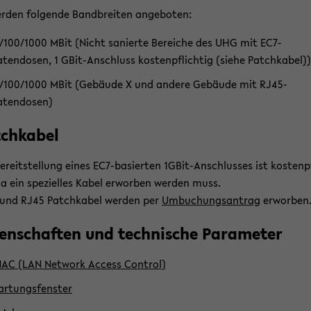
r­den fol­gen­de Band­brei­ten an­ge­bo­ten:
/100/1000 MBit (Nicht sa­nier­te Be­rei­che des UHG mit EC7-​
tendosen, 1 GBit-​Anschluss kos­ten­pflich­tig (siehe Patch­ka­bel))
/100/1000 MBit (Ge­bäu­de X und an­de­re Ge­bäu­de mit RJ45-​
atendosen)
ch­ka­bel
e­reit­stel­lung eines EC7-​basierten 1GBit-​Anschlusses ist kos­ten­p
da ein spe­zi­el­les Kabel er­wor­ben wer­den muss.
und RJ45 Patch­ka­bel wer­den per
Um­bu­chungs­an­trag
er­wor­ben
gen­schaf­ten und tech­ni­sche Pa­ra­me­ter
AC (LAN Net­work Ac­cess Con­trol)
r­tungs­fens­ter