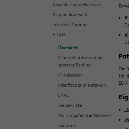
Ge­schlos­se­nes Netz­werk
Es we
Grup­pen­lauf­werk
10
In­ter­net Do­mains
Da
LAN
10
D
Über­sicht
Pat
Ethernet-​Adressen ge­
sperr­ter Rech­ner
Die B
IP-​Adressen
tig, 
EC-7 
In­ter­face zum Netz­werk
LNAC
Ei­
Server-​Liste
LN
War­tungs­fens­ter Netz­werk
Wa
Zeit­zo­ne