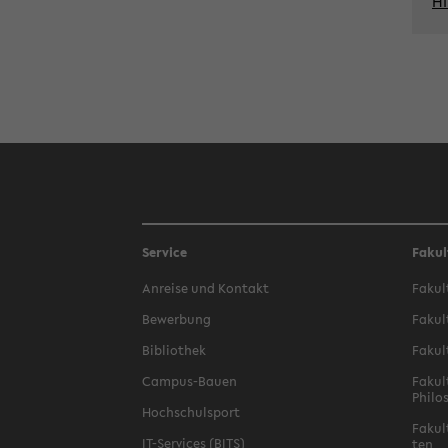
Hi
Service
Fakul
An­rei­se und Kon­takt
Fa­kul
Be­wer­bung
Fa­kul
Bi­blio­thek
Fa­kul
Campus-​Bauen
Fa­kul
Phi­lo
Hoch­schul­sport
Fa­kul
IT-​Services (BITS)
ten