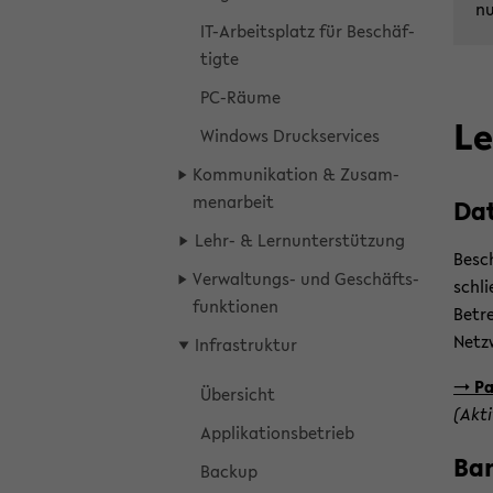
nu
IT-​Arbeitsplatz für Be­schäf­
tig­te
PC-​Räume
Le
Win­dows Druck­ser­vices
Kom­mu­ni­ka­ti­on & Zu­sam­
men­ar­beit
Da­
Lehr- & Lern­un­ter­stüt­zung
Be­sc
Verwaltungs-​ und Ge­schäfts­
schli
funk­tio­nen
Betre
Netz­
In­fra­struk­tur
->
Pa
Über­sicht
(Ak­t
Ap­pli­ka­ti­ons­be­trieb
Ban
Back­up