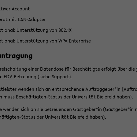
­ti­ver Ac­count
rät mit LAN-​Adapter
­tio­nal: Un­ter­stüt­zung von 802.1X
­tio­nal: Un­ter­stüt­zung von WPA En­ter­pri­se
an­tra­gung
rei­schal­tung einer Da­ten­do­se für Be­schäf­tig­te er­folgt über die 
ge EDV-​Betreuung (siehe Sup­port).
t­leis­ter wen­den sich an ent­spre­chen­de Auf­trag­ge­ber*in (Auf­tr
n muss Beschäftigten-​Status der Uni­ver­si­tät Bie­le­feld haben).
 wen­den sich an sie be­treu­en­den Gast­ge­ber*in (Gast­ge­ber*in
äftigten-​Status der Uni­ver­si­tät Bie­le­feld haben).