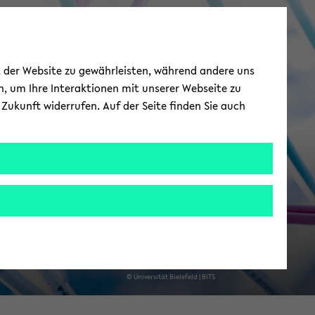
ie­le­fel­der IT-​
ät der Website zu gewährleisten, während andere uns
Servicezentrum
h, um Ihre Interaktionen mit unserer Webseite zu
Zukunft widerrufen. Auf der Seite finden Sie auch
© Uni­ver­si­tät Bie­le­feld | BITS