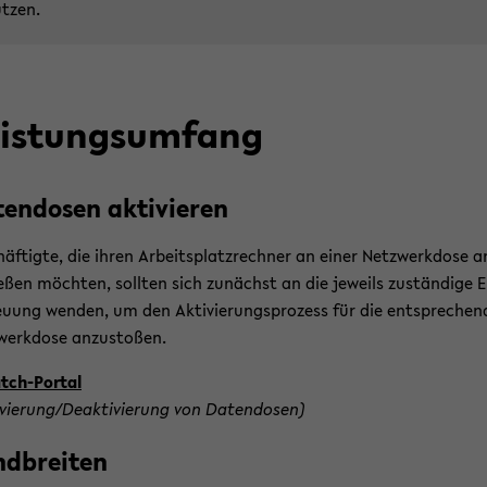
t­zen.
is­tungs­um­fang
ten­do­sen ak­ti­vie­ren
häf­tig­te, die ihren Ar­beits­platz­rech­ner an einer Netz­werk­do­se a
e­ßen möch­ten, soll­ten sich zu­nächst an die je­weils zu­stän­di­ge E
uung wen­den, um den Ak­ti­vie­rungs­pro­zess für die ent­spre­chen­
werk­do­se an­zu­sto­ßen.
tch-​Portal
i­vie­rung/De­ak­ti­vie­rung von Da­ten­do­sen)
d­brei­ten