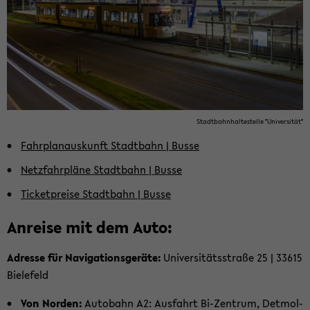
Stadt­bahn­hal­te­stel­le "Uni­ver­si­tät"
Fahr­plan­aus­kunft Stadt­bahn | Busse
Netz­fahr­plä­ne Stadt­bahn | Busse
Ti­cket­prei­se Stadt­bahn | Busse
An­rei­se mit dem Auto:
Adres­se für Na­vi­ga­ti­ons­ge­rä­te:
Uni­ver­si­täts­stra­ße 25 | 33615
Bie­le­feld
Von Nor­den:
Au­to­bahn A2: Aus­fahrt Bi-​Zentrum, Det­mol­