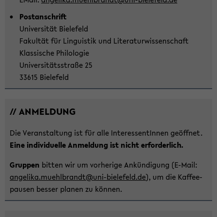
Post­an­schrift
Uni­ver­si­tät Bie­le­feld
Fa­kul­tät für Lin­gu­is­tik und Li­te­ra­tur­wis­sen­schaft
Klas­si­sche Phi­lo­lo­gie
Uni­ver­si­täts­stra­ße 25
33615 Bie­le­feld
// AN­MEL­DUNG
Die Ver­an­stal­tung ist für alle In­ter­es­sen­tIn­nen ge­öff­net.
Eine in­di­vi­du­el­le An­mel­dung ist nicht er­for­der­lich.
Grup­pen
bit­ten wir um vor­he­ri­ge An­kün­di­gung (E-​Mail:
an­ge­li­ka.muehl­brandt@uni-​bielefeld.de
), um die Kaf­fee­
pau­sen bes­ser pla­nen zu kön­nen.