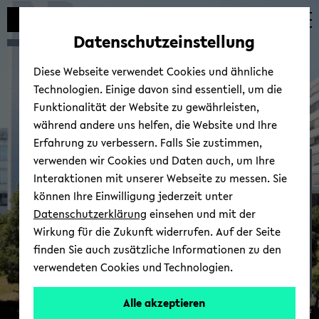
Automatische
zum
zum
zum
Inhaltswechsel
Hauptinhalt
Hauptmenü
Fußbereich
Datenschutzeinstellung
vermeiden
wechseln
wechseln
wechseln
Diese Webseite verwendet Cookies und ähnliche
Technologien. Einige davon sind essentiell, um die
Funktionalität der Website zu gewährleisten,
während andere uns helfen, die Website und Ihre
Erfahrung zu verbessern. Falls Sie zustimmen,
verwenden wir Cookies und Daten auch, um Ihre
Jah­res­tref­fen: Ianua­lia
Interaktionen mit unserer Webseite zu messen. Sie
2016
können Ihre Einwilligung jederzeit unter
Datenschutzerklärung
einsehen und mit der
Wirkung für die Zukunft widerrufen. Auf der Seite
finden Sie auch zusätzliche Informationen zu den
verwendeten Cookies und Technologien.
Alle akzeptieren
© Uni­ver­si­tät Bie­le­feld