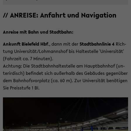
// AN­REI­SE: An­fahrt und Na­vi­ga­ti­on
An­rei­se mit Bahn und Stadt­bahn:
An­kunft Bie­le­feld Hbf
., dann mit der
Stadt­bahn­li­nie 4
Rich­
tung Uni­ver­si­tät/Loh­manns­hof bis Hal­te­stel­le 'Uni­ver­si­tät'
(Fahr­zeit ca. 7 Mi­nu­ten).
Ach­tung: Die Stadt­bahn­hal­te­stel­le am Haupt­bahn­hof (un­
ter­ir­disch) be­fin­det sich au­ßer­halb des Ge­bäu­des ge­gen­über
dem Bahn­hofs­vor­platz (ca. 60 m). Zur Uni­ver­si­tät be­nö­ti­gen
Sie Preis­stu­fe 1 BI.