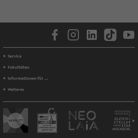
Face­book
In­sta­gram
Lin­ke­dIn
Tik­Tok
You
Service
Fakultäten
Informationen für ...
Weiteres