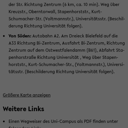
der Str. Rich­tung Zen­trum (6 km, ca. 10 min). Weg über
Kreuz­str., Obern­tor­wall, Sta­pen­horst­str., Kurt-​
Schumacher-Str. (Volt­mann­str.), Uni­ver­si­täts­str. (Be­schil­
de­rung Rich­tung Uni­ver­si­tät fol­gen).
Von Süden:
Au­to­bahn A2. Am Drei­eck Bie­le­feld auf die
A33 Rich­tung Bi-​Zentrum, Aus­fahrt Bi-​Zentrum, Rich­tung
Zen­trum auf dem Ost­west­fa­len­damm (B61), Ab­fahrt Sta­
pen­hor­stra­ße Rich­tung Uni­ver­si­tät , Weg über Sta­pen­
horst­str., Kurt-​Schumacher-Str., (Volt­mann­str.), Uni­ver­si­
täts­str. (Be­schil­de­rung Rich­tung Uni­ver­si­tät fol­gen).
Grö­ße­re Karte an­zei­gen
Wei­te­re Links
Einen Weg­wei­ser des Uni-​Campus als PDF fin­den unter