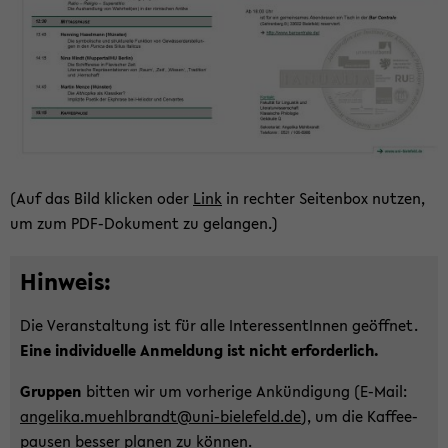
(Auf das Bild kli­cken oder
Link
in rech­ter Sei­ten­box nut­zen,
um zum PDF-​Dokument zu ge­lan­gen.)
Hin­weis:
Die Ver­an­stal­tung ist für alle In­ter­es­sen­tIn­nen ge­öff­net.
Eine in­di­vi­du­el­le An­mel­dung ist nicht er­for­der­lich.
Grup­pen
bit­ten wir um vor­he­ri­ge An­kün­di­gung (E-​Mail:
an­ge­li­ka.muehl­brandt@uni-​bielefeld.de
), um die Kaf­fee­
pau­sen bes­ser pla­nen zu kön­nen.