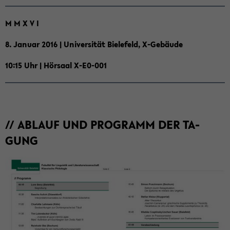
M M X V I
8. Ja­nu­ar 2016 | Uni­ver­si­tät Bie­le­feld, X-​Gebäude
10:15 Uhr | Hör­saal X-​E0-001
// AB­LAUF UND PRO­GRAMM DER TA­
GUNG