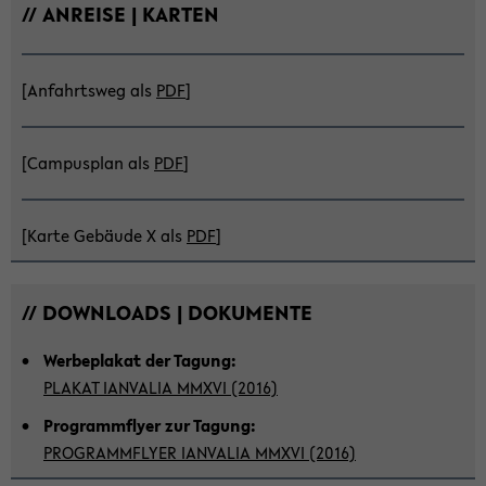
// AN­REI­SE | KAR­TEN
[An­fahrts­weg als
PDF
]
[Cam­pus­plan als
PDF
]
[Karte Ge­bäu­de X als
PDF
]
// DOWN­LOADS | DO­KU­MEN­TE
Wer­be­pla­kat der Ta­gung:
PLA­KAT IAN­VA­LIA MMXVI (2016)
Pro­gramm­fly­er zur Ta­gung:
PRO­GRAMM­FLY­ER IAN­VA­LIA MMXVI (2016)