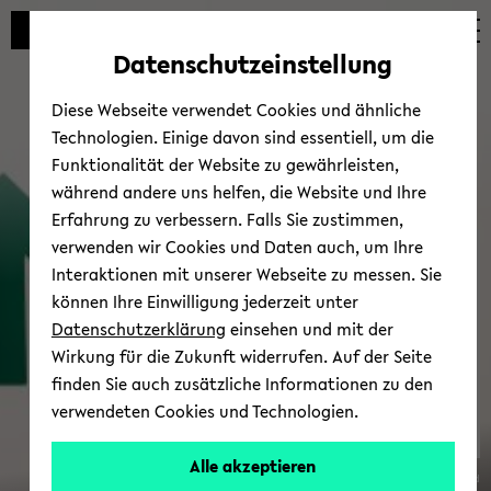
Automatische
zum
zum
zum
Inhaltswechsel
Hauptinhalt
Hauptmenü
Fußbereich
Datenschutzeinstellung
vermeiden
wechseln
wechseln
wechseln
Diese Webseite verwendet Cookies und ähnliche
Technologien. Einige davon sind essentiell, um die
Funktionalität der Website zu gewährleisten,
während andere uns helfen, die Website und Ihre
Erfahrung zu verbessern. Falls Sie zustimmen,
verwenden wir Cookies und Daten auch, um Ihre
Trans­fer
Interaktionen mit unserer Webseite zu messen. Sie
können Ihre Einwilligung jederzeit unter
Datenschutzerklärung
einsehen und mit der
Wirkung für die Zukunft widerrufen. Auf der Seite
finden Sie auch zusätzliche Informationen zu den
verwendeten Cookies und Technologien.
Alle akzeptieren
© Uni­ver­si­tät Bie­le­feld