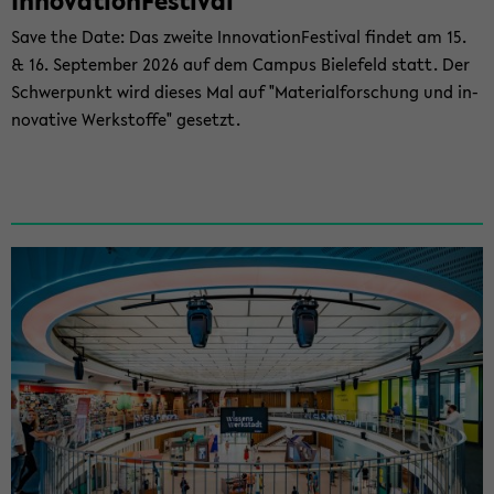
In­no­va­ti­on­Fes­ti­val
Save the Date: Das zwei­te In­no­va­ti­on­Fes­ti­val fin­det am 15.
& 16. Sep­tem­ber 2026 auf dem Cam­pus Bie­le­feld statt. Der
Schwer­punkt wird die­ses Mal auf "Ma­te­ri­al­for­schung und in­
no­va­ti­ve Werk­stof­fe" ge­setzt.