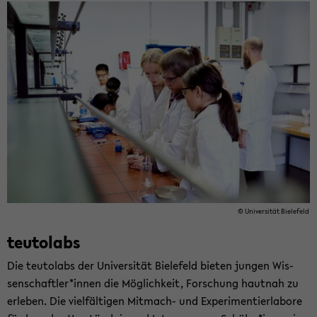
© Uni­ver­si­tät Bie­le­feld
teu­tol­abs
Die teu­tol­abs der Uni­ver­si­tät Bie­le­feld bie­ten jun­gen Wis­
sen­schaft­ler*innen die Mög­lich­keit, For­schung haut­nah zu
er­le­ben. Die viel­fäl­ti­gen Mitmach-​ und Ex­pe­ri­men­tier­la­bo­re