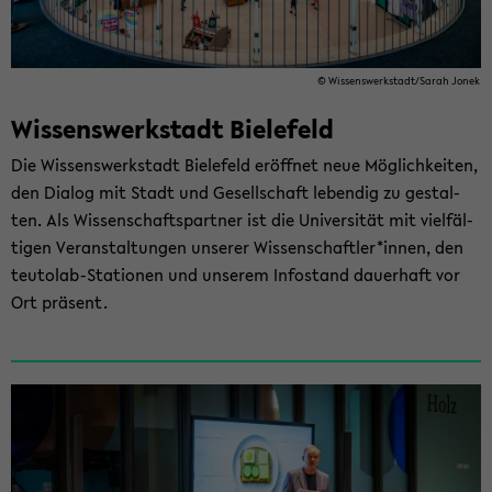
© Wis­sens­werk­stadt/Sarah Jonek
Wissenswerkstadt ­Bielefeld
Die Wis­sens­werk­stadt Bie­le­feld er­öff­net neue Mög­lich­kei­ten,
den Dia­log mit Stadt und Ge­sell­schaft le­ben­dig zu ge­stal­
ten. Als Wis­sen­schafts­part­ner ist die Uni­ver­si­tät mit viel­fäl­
ti­gen Ver­an­stal­tun­gen un­se­rer Wis­sen­schaft­ler*innen, den
teutolab-​Stationen und un­se­rem In­fo­stand dau­er­haft vor
Ort prä­sent.