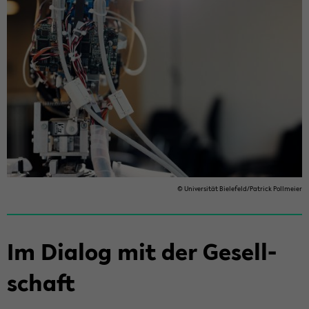
© Uni­ver­si­tät Bie­le­feld/Pa­trick Poll­mei­er
Im Dia­log mit der Ge­sell­
schaft