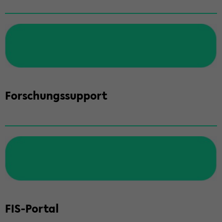
For­schungs­sup­port
FIS-​Portal