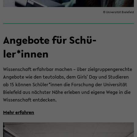
© Uni­ver­si­tät Bie­le­feld
An­ge­bo­te für Schü­
ler*innen
Wis­sen­schaft er­fahr­bar ma­chen – über ziel­grup­pen­ge­rech­te
An­ge­bo­te wie den teu­tol­abs, dem Girls' Day und Stu­die­ren
ab 15 kön­nen Schü­ler*innen die For­schung der Uni­ver­si­tät
Bie­le­feld aus nächs­ter Nähe er­le­ben und ei­ge­ne Wege in die
Wis­sen­schaft ent­de­cken.
Mehr er­fah­ren