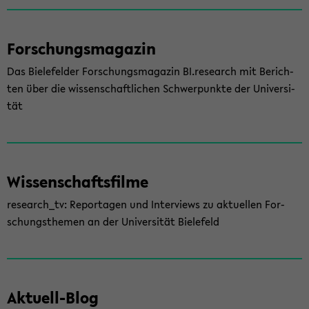
For­schungs­ma­ga­zin
Das Bie­le­fel­der For­schungs­ma­ga­zin BI.re­se­arch mit Be­rich­
ten über die wis­sen­schaft­li­chen Schwer­punk­te der Uni­ver­si­
tät
Wis­sen­schafts­fil­me
re­se­arch_tv: Re­por­ta­gen und In­ter­views zu ak­tu­el­len For­
schungs­the­men an der Uni­ver­si­tät Bie­le­feld
Aktuell-​Blog