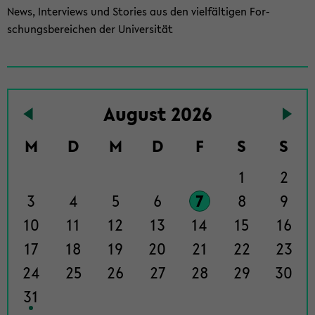
News, In­ter­views und Sto­ries aus den viel­fäl­ti­gen For­
schungs­be­rei­chen der Uni­ver­si­tät
To
Au­gust 2026
the
events
M
D
M
D
F
S
S
page
1
2
3
4
5
6
7
8
9
10
11
12
13
14
15
16
17
18
19
20
21
22
23
24
25
26
27
28
29
30
31