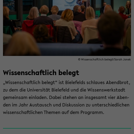
© Wis­sen­schaft­lich be­legt/Sarah Jonek
Wis­sen­schaft­lich be­legt
„Wis­sen­schaft­lich be­legt“ ist Bie­le­felds schlau­es Abend­brot,
zu dem die Uni­ver­si­tät Bie­le­feld und die Wis­sens­werk­stadt
ge­mein­sam ein­la­den. Dabei ste­hen an ins­ge­samt vier Aben­
den im Jahr Aus­tausch und Dis­kus­si­on zu un­ter­schied­li­chen
wis­sen­schaft­li­chen The­men auf dem Pro­gramm.