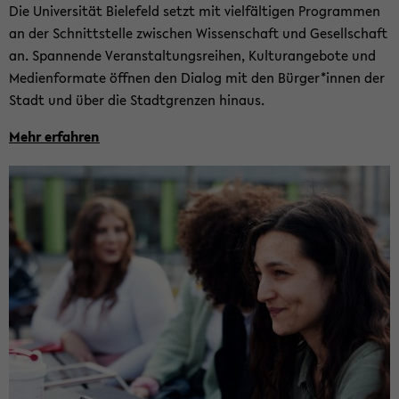
Die Uni­ver­si­tät Bie­le­feld setzt mit viel­fäl­ti­gen Pro­gram­men
an der Schnitt­stel­le zwi­schen Wis­sen­schaft und Ge­sell­schaft
an. Span­nen­de Ver­an­stal­tungs­rei­hen, Kul­tur­ange­bo­te und
Me­di­en­for­ma­te öff­nen den Dia­log mit den Bür­ger*innen der
Stadt und über die Stadt­gren­zen hin­aus.
Mehr er­fah­ren