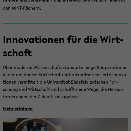
för­dern das Ver­ständ­nis und In­ter­es­se von Schü­ler*innen in
den MINT-​Fächern.
In­no­va­tio­nen für die Wirt­
schaft
Über mo­der­ne Wis­sen­schafts­stand­or­te, enge Ko­ope­ra­tio­nen
in der re­gio­na­len Wirt­schaft und zu­kunfts­ori­en­tier­te In­no­va­
tio­nen ver­mit­telt die Uni­ver­si­tät Bie­le­feld zwi­schen For­
schung und Wirt­schaft und schafft neue Wege, die Her­aus­
for­de­run­gen der Zu­kunft an­zu­ge­hen.
Mehr er­fah­ren