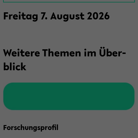
Frei­tag
7
.
Au­gust
2026
Wei­te­re The­men im Über­
blick
For­schungs­pro­fil