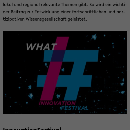
lokal und re­gio­nal re­le­van­te The­men gibt. So wird ein wich­ti­
ger Bei­trag zur Ent­wick­lung einer fort­schritt­li­chen und par­
ti­zi­pa­ti­ven Wis­sens­ge­sell­schaft ge­leis­tet.