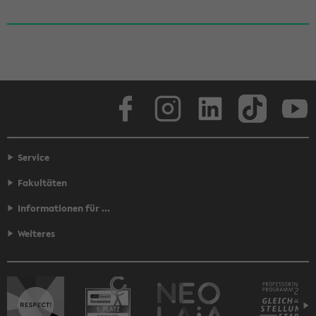
Face­book
In­sta­gram
Lin­ke­dIn
Tik­Tok
You
Service
Fakultäten
Informationen für ...
Weiteres