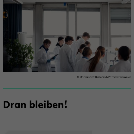
© Uni­ver­si­tät Bie­le­feld/Pa­trick Poll­mei­er
Dran blei­ben!