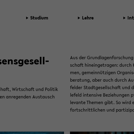
Stu­di­um
Lehre
In­
sens­ge­sell­
​Aus der Grund­la­gen­for­schung 
schaft hin­ein­ge­tra­gen: durch 
men, ge­mein­nüt­zi­gen Or­ga­ni­s
be­ra­tung, aber auch durch Aus­
fel­der Stadt­ge­sell­schaft und d
­schaft, Wirt­schaft und Po­li­tik
le­feld in­ten­si­ve Be­zie­hun­gen
 den an­re­gen­den Aus­tausch
le­van­te The­men gibt. So wird e
fort­schritt­li­chen und par­ti­zi­pa