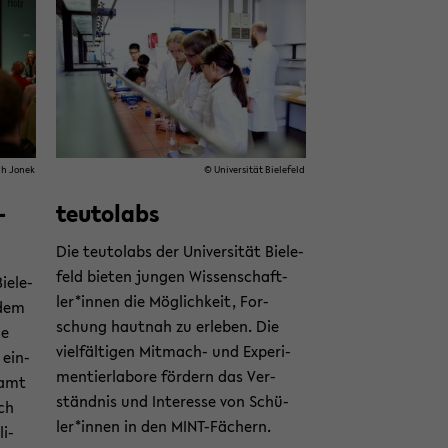
rah Jonek
© Uni­ver­si­tät Bie­le­feld
­
teu­tol­abs
Die teu­tol­abs der Uni­ver­si­tät Bie­le­
feld bie­ten jun­gen Wis­sen­schaft­
ie­le­
ler*innen die Mög­lich­keit, For­
 dem
schung haut­nah zu er­le­ben. Die
ie
viel­fäl­ti­gen Mitmach-​ und Ex­pe­ri­
 ein­
men­tier­la­bo­re för­dern das Ver­
samt
ständ­nis und In­ter­es­se von Schü­
ch
ler*innen in den MINT-​Fächern.
li­