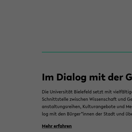
Im Dia­log mit der Ge
Die Uni­ver­si­tät Bie­le­feld setzt mit viel­fäl
Schnitt­stel­le zwi­schen Wis­sen­schaft und Ge
an­stal­tungs­rei­hen, Kul­tur­ange­bo­te und Me
log mit den Bür­ger*innen der Stadt und über
Mehr er­fah­ren