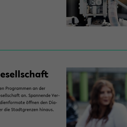
­sell­schaft
­ti­gen Pro­gram­men an der
­sell­schaft an. Span­nen­de Ver­
­di­en­for­ma­te öff­nen den Dia­
 die Stadt­gren­zen hin­aus.