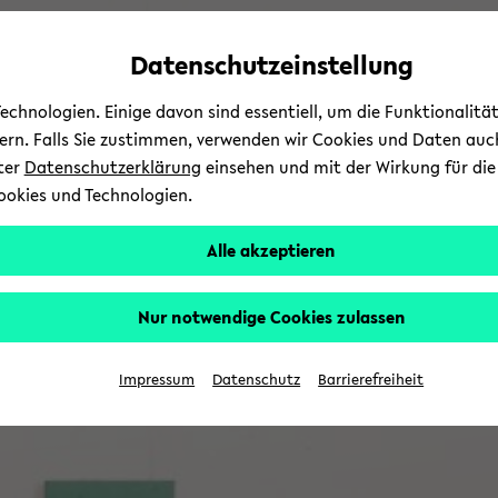
Automatische
zum
zum
zum
Inhaltswechsel
Hauptinhalt
Hauptmenü
Fußbereich
Datenschutzeinstellung
vermeiden
wechseln
wechseln
wechseln
chnologien. Einige davon sind essentiell, um die Funktionalit
sern. Falls Sie zustimmen, verwenden wir Cookies und Daten auc
nter
Datenschutzerklärung
einsehen und mit der Wirkung für die 
ookies und Technologien.
Alle akzeptieren
Nur notwendige Cookies zulassen
Impressum
Datenschutz
Barrierefreiheit