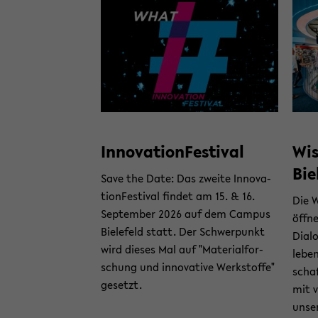
In­no­va­ti­on­Fes­ti­val
Wis
Bie
Save the Date: Das zwei­te In­no­va­
ti­on­Fes­ti­val fin­det am 15. & 16.
Die W
Sep­tem­ber 2026 auf dem Cam­pus
öff­n
Bie­le­feld statt. Der Schwer­punkt
Dia­l
wird die­ses Mal auf "Ma­te­ri­al­for­
le­be
schung und in­no­va­ti­ve Werk­stof­fe"
schaf
ge­setzt.
mit vi
un­se