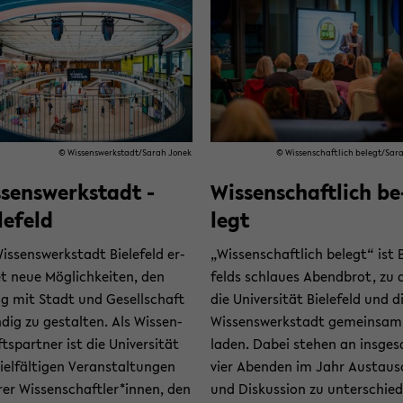
© Wis­sens­werk­stadt/Sarah Jonek
© Wis­sen­schaft­lich be­legt/Sa
senswerkstadt ­
Wis­sen­schaft­lich be
lefeld
legt
is­sens­werk­stadt Bie­le­feld er­
„Wis­sen­schaft­lich be­legt“ ist B
et neue Mög­lich­kei­ten, den
felds schlau­es Abend­brot, zu
og mit Stadt und Ge­sell­schaft
die Uni­ver­si­tät Bie­le­feld und d
n­dig zu ge­stal­ten. Als Wis­sen­
Wis­sens­werk­stadt ge­mein­sam
ts­part­ner ist die Uni­ver­si­tät
la­den. Dabei ste­hen an ins­ge­
el­fäl­ti­gen Ver­an­stal­tun­gen
vier Aben­den im Jahr Aus­taus
­rer Wis­sen­schaft­ler*innen, den
und Dis­kus­si­on zu un­ter­schied­