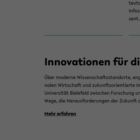
teuto
In­fo
sent.
In­no­va­tio­nen für d
Über mo­der­ne Wis­sen­schafts­stand­or­te, enge
na­len Wirt­schaft und zu­kunfts­ori­en­tier­te In
Uni­ver­si­tät Bie­le­feld zwi­schen For­schung
Wege, die Her­aus­for­de­run­gen der Zu­kunft a
Mehr er­fah­ren