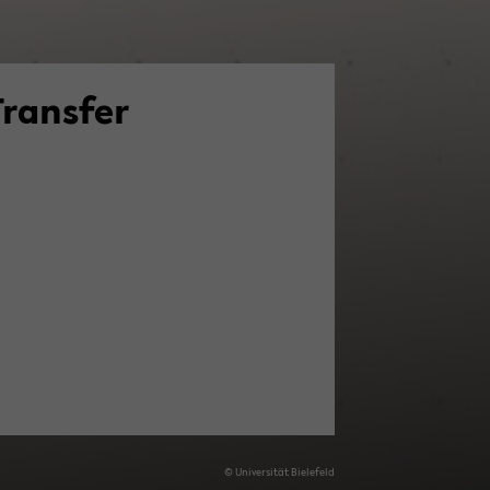
Trans­fer
© Uni­ver­si­tät Bie­le­feld