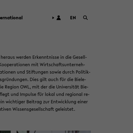
ter­na­tio­nal
EN
ZUR
ENG­
LI­
SCHEN
SPRA­
her­aus wer­den Er­kennt­nis­se in die Ge­sell­
CHE
Ko­ope­ra­tio­nen mit Wirt­schafts­un­ter­neh­
WECH­
a­tio­nen und Stif­tun­gen sowie durch Po­li­tik­
SELN
grün­dun­gen. Dies gilt auch für die Bie­le­
ie Re­gi­on OWL, mit der die Uni­ver­si­tät Bie­
 pflegt und Im­pul­se für lokal und re­gio­nal re­
in wich­ti­ger Bei­trag zur Ent­wick­lung einer
­ti­ven Wis­sens­ge­sell­schaft ge­leis­tet.