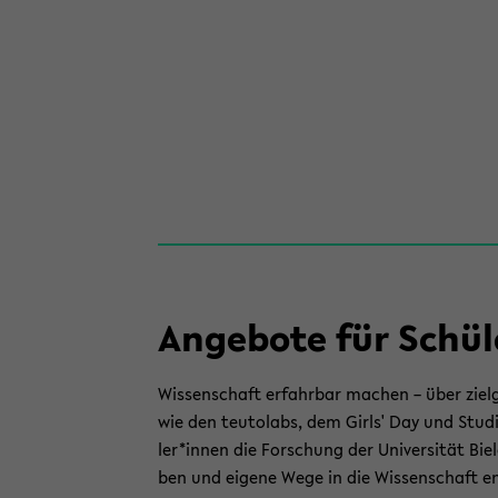
An­ge­bo­te für Schü
Wis­sen­schaft er­fahr­bar ma­chen – über ziel­g
wie den teu­tol­abs, dem Girls' Day und Stu­d
ler*innen die For­schung der Uni­ver­si­tät Bie­
ben und ei­ge­ne Wege in die Wis­sen­schaft en