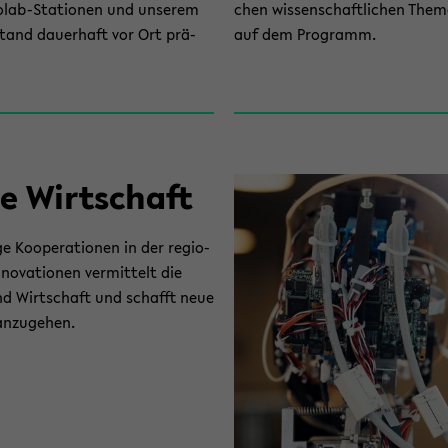
lab-​Stationen und un­se­rem
chen wis­sen­schaft­li­chen The­
­stand dau­er­haft vor Ort prä­
auf dem Pro­gramm.
ie Wirt­schaft
 Ko­ope­ra­tio­nen in der re­gio­
­no­va­tio­nen ver­mit­telt die
 und Wirt­schaft und schafft neue
n­zu­ge­hen.