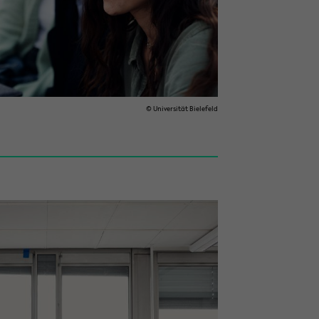
© Uni­ver­si­tät Bie­le­feld