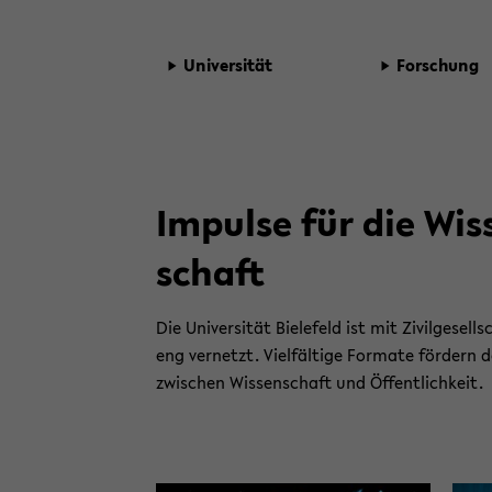
Uni­ver­si­tät
For­schung
Im­pul­se für die Wis­
schaft
Die Uni­ver­si­tät Bie­le­feld ist mit Zi­vil­ge­sell
eng ver­netzt. Viel­fäl­ti­ge For­ma­te för­dern
zwi­schen Wis­sen­schaft und Öf­fent­lich­keit.