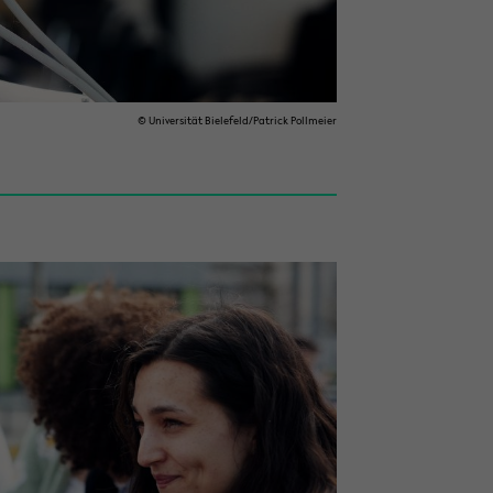
© Uni­ver­si­tät Bie­le­feld/Pa­trick Poll­mei­er