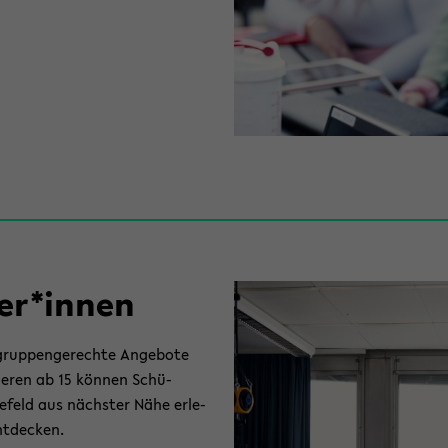
­ler*innen
rup­pen­ge­rech­te An­ge­bo­te
ie­ren ab 15 kön­nen Schü­
le­feld aus nächs­ter Nähe er­le­
t­de­cken.