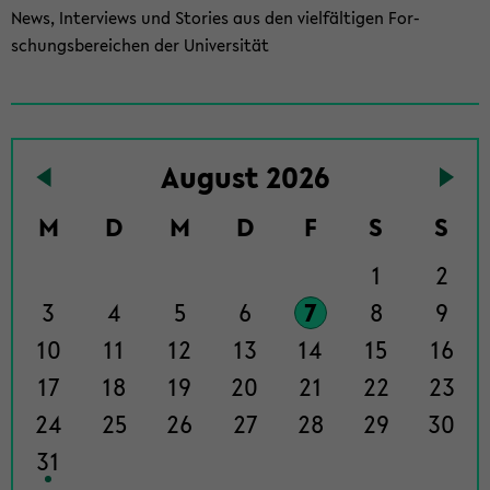
News, In­ter­views und Sto­ries aus den viel­fäl­ti­gen For­
schungs­be­rei­chen der Uni­ver­si­tät
To
Au­gust 2026
the
events
M
D
M
D
F
S
S
page
1
2
3
4
5
6
7
8
9
10
11
12
13
14
15
16
17
18
19
20
21
22
23
24
25
26
27
28
29
30
31