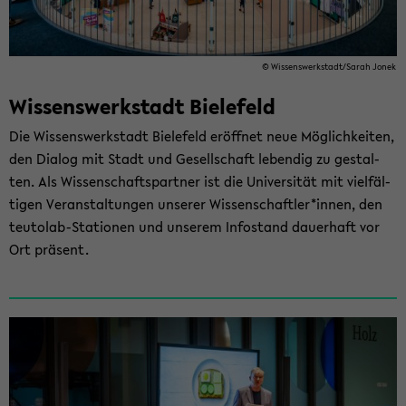
© Wis­sens­werk­stadt/Sarah Jonek
Wissenswerkstadt ­Bielefeld
Die Wis­sens­werk­stadt Bie­le­feld er­öff­net neue Mög­lich­kei­ten,
den Dia­log mit Stadt und Ge­sell­schaft le­ben­dig zu ge­stal­
ten. Als Wis­sen­schafts­part­ner ist die Uni­ver­si­tät mit viel­fäl­
ti­gen Ver­an­stal­tun­gen un­se­rer Wis­sen­schaft­ler*innen, den
teutolab-​Stationen und un­se­rem In­fo­stand dau­er­haft vor
Ort prä­sent.