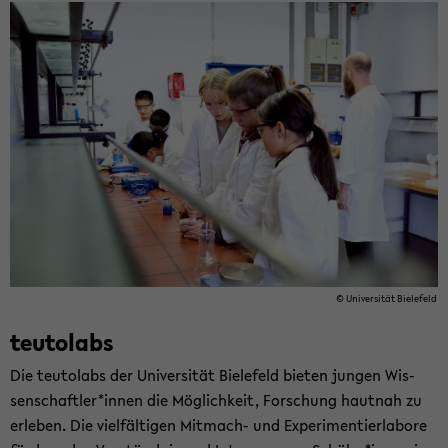
© Uni­ver­si­tät Bie­le­feld
teu­tol­abs
Die teu­tol­abs der Uni­ver­si­tät Bie­le­feld bie­ten jun­gen Wis­
sen­schaft­ler*innen die Mög­lich­keit, For­schung haut­nah zu
er­le­ben. Die viel­fäl­ti­gen Mitmach-​ und Ex­pe­ri­men­tier­la­bo­re