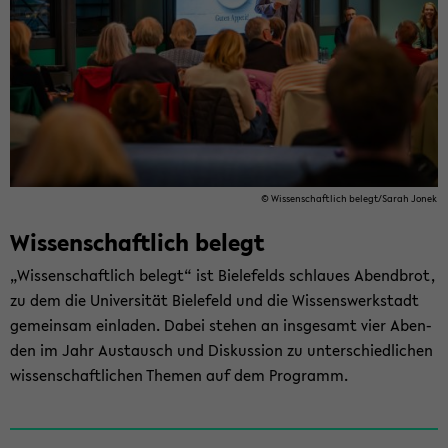
© Wis­sen­schaft­lich be­legt/Sarah Jonek
Wis­sen­schaft­lich be­legt
„Wis­sen­schaft­lich be­legt“ ist Bie­le­felds schlau­es Abend­brot,
zu dem die Uni­ver­si­tät Bie­le­feld und die Wis­sens­werk­stadt
ge­mein­sam ein­la­den. Dabei ste­hen an ins­ge­samt vier Aben­
den im Jahr Aus­tausch und Dis­kus­si­on zu un­ter­schied­li­chen
wis­sen­schaft­li­chen The­men auf dem Pro­gramm.