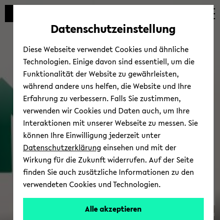
Automatische
zum
zum
zum
Inhaltswechsel
Hauptinhalt
Hauptmenü
Fußbereich
Datenschutzeinstellung
vermeiden
wechseln
wechseln
wechseln
Diese Webseite verwendet Cookies und ähnliche
Technologien. Einige davon sind essentiell, um die
Funktionalität der Website zu gewährleisten,
während andere uns helfen, die Website und Ihre
Erfahrung zu verbessern. Falls Sie zustimmen,
verwenden wir Cookies und Daten auch, um Ihre
Trans­fer
Interaktionen mit unserer Webseite zu messen. Sie
können Ihre Einwilligung jederzeit unter
Datenschutzerklärung
einsehen und mit der
Wirkung für die Zukunft widerrufen. Auf der Seite
finden Sie auch zusätzliche Informationen zu den
verwendeten Cookies und Technologien.
Alle akzeptieren
© Uni­ver­si­tät Bie­le­feld