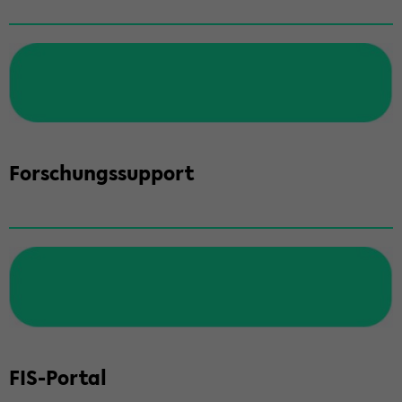
For­schungs­sup­port
FIS-​Portal