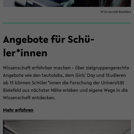
© Uni­ver­si­tät Bie­le­feld
An­ge­bo­te für Schü­
ler*innen
Wis­sen­schaft er­fahr­bar ma­chen – über ziel­grup­pen­ge­rech­te
An­ge­bo­te wie den teu­tol­abs, dem Girls' Day und Stu­die­ren
ab 15 kön­nen Schü­ler*innen die For­schung der Uni­ver­si­tät
Bie­le­feld aus nächs­ter Nähe er­le­ben und ei­ge­ne Wege in die
Wis­sen­schaft ent­de­cken.
Mehr er­fah­ren