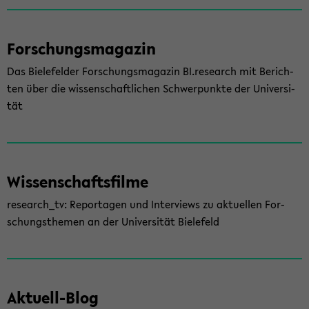
For­schungs­ma­ga­zin
Das Bie­le­fel­der For­schungs­ma­ga­zin BI.re­se­arch mit Be­rich­
ten über die wis­sen­schaft­li­chen Schwer­punk­te der Uni­ver­si­
tät
Wis­sen­schafts­fil­me
re­se­arch_tv: Re­por­ta­gen und In­ter­views zu ak­tu­el­len For­
schungs­the­men an der Uni­ver­si­tät Bie­le­feld
Aktuell-​Blog