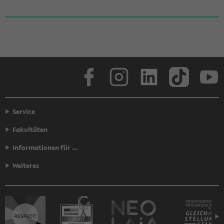
Face­book
In­sta­gram
Lin­ke­dIn
Tik­Tok
You
Service
Fakultäten
Informationen für ...
Weiteres