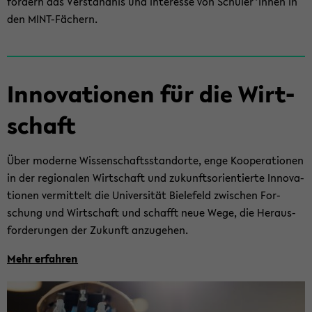
för­dern das Ver­ständ­nis und In­ter­es­se von Schü­ler*innen in
den MINT-​Fächern.
In­no­va­tio­nen für die Wirt­
schaft
Über mo­der­ne Wis­sen­schafts­stand­or­te, enge Ko­ope­ra­tio­nen
in der re­gio­na­len Wirt­schaft und zu­kunfts­ori­en­tier­te In­no­va­
tio­nen ver­mit­telt die Uni­ver­si­tät Bie­le­feld zwi­schen For­
schung und Wirt­schaft und schafft neue Wege, die Her­aus­
for­de­run­gen der Zu­kunft an­zu­ge­hen.
Mehr er­fah­ren