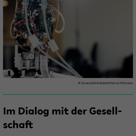
© Uni­ver­si­tät Bie­le­feld/Pa­trick Poll­mei­er
Im Dia­log mit der Ge­sell­
schaft