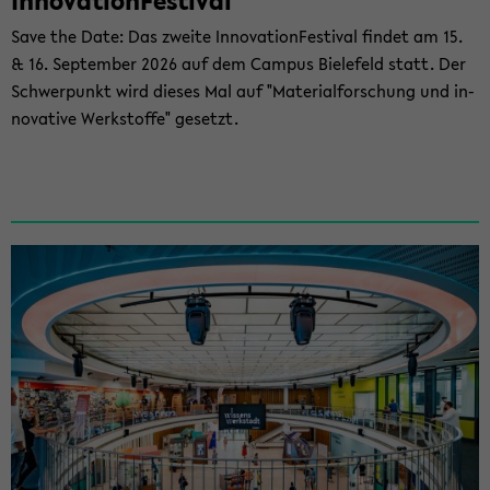
In­no­va­ti­on­Fes­ti­val
Save the Date: Das zwei­te In­no­va­ti­on­Fes­ti­val fin­det am 15.
& 16. Sep­tem­ber 2026 auf dem Cam­pus Bie­le­feld statt. Der
Schwer­punkt wird die­ses Mal auf "Ma­te­ri­al­for­schung und in­
no­va­ti­ve Werk­stof­fe" ge­setzt.