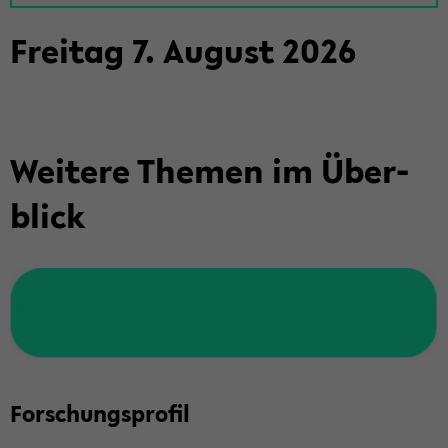
Frei­tag
7
.
Au­gust
2026
Wei­te­re The­men im Über­
blick
For­schungs­pro­fil