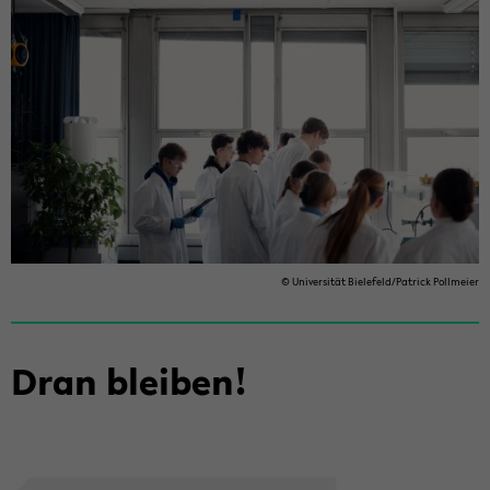
© Uni­ver­si­tät Bie­le­feld/Pa­trick Poll­mei­er
Dran blei­ben!