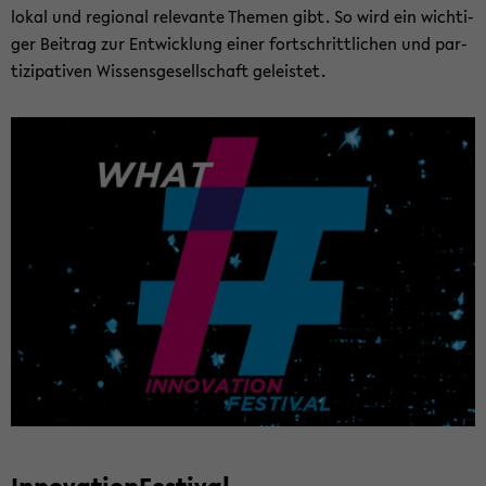
lokal und re­gio­nal re­le­van­te The­men gibt. So wird ein wich­ti­
ger Bei­trag zur Ent­wick­lung einer fort­schritt­li­chen und par­
ti­zi­pa­ti­ven Wis­sens­ge­sell­schaft ge­leis­tet.