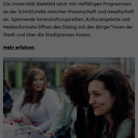
Die Uni­ver­si­tät Bie­le­feld setzt mit viel­fäl­ti­gen Pro­gram­men
an der Schnitt­stel­le zwi­schen Wis­sen­schaft und Ge­sell­schaft
an. Span­nen­de Ver­an­stal­tungs­rei­hen, Kul­tur­ange­bo­te und
Me­di­en­for­ma­te öff­nen den Dia­log mit den Bür­ger*innen der
Stadt und über die Stadt­gren­zen hin­aus.
Mehr er­fah­ren